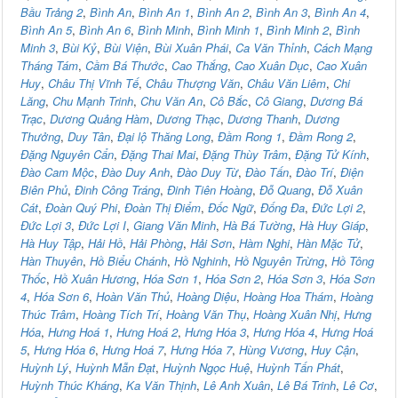
Bầu Trảng 2
,
Bình An
,
Bình An 1
,
Bình An 2
,
Bình An 3
,
Bình An 4
,
Bình An 5
,
Bình An 6
,
Bình Minh
,
Bình Minh 1
,
Bình Minh 2
,
Bình
Minh 3
,
Bùi Kỷ
,
Bùi Viện
,
Bùi Xuân Phái
,
Ca Văn Thỉnh
,
Cách Mạng
Tháng Tám
,
Cầm Bá Thước
,
Cao Thắng
,
Cao Xuân Dục
,
Cao Xuân
Huy
,
Châu Thị Vĩnh Tế
,
Châu Thượng Văn
,
Châu Văn Liêm
,
Chi
Lăng
,
Chu Mạnh Trinh
,
Chu Văn An
,
Cô Bắc
,
Cô Giang
,
Dương Bá
Trạc
,
Dương Quảng Hàm
,
Dương Thạc
,
Dương Thanh
,
Dương
Thưởng
,
Duy Tân
,
Đại lộ Thăng Long
,
Đầm Rong 1
,
Đầm Rong 2
,
Đặng Nguyên Cẩn
,
Đặng Thai Mai
,
Đặng Thùy Trâm
,
Đặng Tử Kính
,
Đào Cam Mộc
,
Đào Duy Anh
,
Đào Duy Từ
,
Đào Tấn
,
Đào Trí
,
Điện
Biên Phủ
,
Đinh Công Tráng
,
Đinh Tiên Hoàng
,
Đỗ Quang
,
Đỗ Xuân
Cát
,
Đoàn Quý Phi
,
Đoàn Thị Điểm
,
Đốc Ngữ
,
Đống Đa
,
Đức Lợi 2
,
Đức Lợi 3
,
Đức Lợi I
,
Giang Văn Minh
,
Hà Bá Tường
,
Hà Huy Giáp
,
Hà Huy Tập
,
Hải Hồ
,
Hải Phòng
,
Hải Sơn
,
Hàm Nghi
,
Hàn Mặc Tử
,
Hàn Thuyên
,
Hồ Biểu Chánh
,
Hồ Nghinh
,
Hồ Nguyên Trừng
,
Hồ Tông
Thốc
,
Hồ Xuân Hương
,
Hóa Sơn 1
,
Hóa Sơn 2
,
Hóa Sơn 3
,
Hóa Sơn
4
,
Hóa Sơn 6
,
Hoàn Văn Thủ
,
Hoàng Diệu
,
Hoàng Hoa Thám
,
Hoàng
Thúc Trâm
,
Hoàng Tích Trí
,
Hoàng Văn Thụ
,
Hoàng Xuân Nhị
,
Hưng
Hóa
,
Hưng Hoá 1
,
Hưng Hoá 2
,
Hưng Hóa 3
,
Hưng Hóa 4
,
Hưng Hoá
5
,
Hưng Hóa 6
,
Hưng Hoá 7
,
Hưng Hóa 7
,
Hùng Vương
,
Huy Cận
,
Huỳnh Lý
,
Huỳnh Mẫn Đạt
,
Huỳnh Ngọc Huệ
,
Huỳnh Tấn Phát
,
Huỳnh Thúc Kháng
,
Ka Văn Thịnh
,
Lê Anh Xuân
,
Lê Bá Trinh
,
Lê Cơ
,