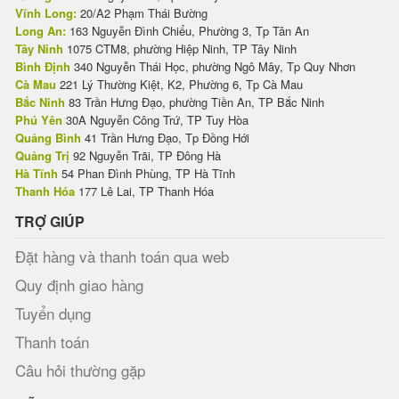
Vĩnh Long:
20/A2 Phạm Thái Bường
Long An:
163 Nguyễn Đình Chiểu, Phường 3, Tp Tân An
Tây Ninh
1075 CTM8, phường Hiệp Ninh, TP Tây Ninh
Bình Định
340 Nguyễn Thái Học, phường Ngô Mây, Tp Quy Nhơn
Cà Mau
221 Lý Thường Kiệt, K2, Phường 6, Tp Cà Mau
Bắc Ninh
83 Trần Hưng Đạo, phường Tiền An, TP Bắc Ninh
Phú Yên
30A Nguyễn Công Trứ, TP Tuy Hòa
Quảng Bình
41 Trần Hưng Đạo, Tp Đồng Hới
Quảng Trị
92 Nguyễn Trãi, TP Đông Hà
Hà Tĩnh
54 Phan Đình Phùng, TP Hà Tĩnh
Thanh Hóa
177 Lê Lai, TP Thanh Hóa
TRỢ GIÚP
Đặt hàng và thanh toán qua web
Quy định giao hàng
Tuyển dụng
Thanh toán
Câu hỏi thường gặp