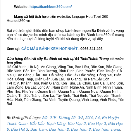
-
Website:
https://banhkem360.com/
-
Mạng xã hội tích hợp trên website:
fanpage Hoa Tươi 360 –
Hoatuoi360.vn
Bài viết trên giới thiệu đến bạn
shop bánh kem ngon Ba Đình
với hy vọng
bạn sẽ có được cho mình địa chỉ mua bánh uy tín. Bánh kem 360 sẽ mang
đến cho bạn sự hài lòng tuyệt đối khi sử dụng dịch vụ tại đây.
Xem tại:
CÁC MẪU BÁNH KEM HOT NHẤT
- 0966 341 493
Cửa hàng Giỏ trái cây Ba Đình có mặt tại 64 Tỉnh/Thành Trong cả nước
bao gồm:
Hồ Chí Minh, Hà Nội, An Giang, Vũng Tàu, Bạc Liêu, Bắc Kạn, Bắc Giang,
Bắc Ninh, Bến Tre, Bình Dương, Bình Định, Bình Phước, Bình Thuận, Cà
Mau, Cao Bằng, Cần Thơ, Đà Nẵng, Đắk Lắk,Đắk Nông, Đồng Nai, Biên
Hòa, Đồng Tháp, Điện Biên, Gia Lai, Hà Giang, Hà Nam,Sài Gòn,
TPHCM, Khánh Hòa, Kiên Giang, Kon Tum, Lai Châu, Lào Cai, Lạng Sơn,
Lâm Đồng, Đà Lạt, Long An, Nam Định, Nghệ An, Ninh Bình, Ninh Thuận,
Phú Thọ, Phú Yên, Quảng Bình, Quảng Nam, Quảng Ngãi, Quảng Ninh,
Quảng Trị, Sóc Trăng, Sơn La, Tây Ninh, Thái Bình, Thái Nguyên, Thanh
Hóa, Huế, Tiền Giang, Trà Vinh, Tuyên Quang, Vĩnh Long, Vĩnh Phúc, Yên
Bái...
Đường/Phố tags:
2/9
,
21E
,
Đường 22
,
3/2
,
30/4
,
A4
,
Bà Huyện
Thanh Quan
,
Bắc Đẩu
,
Bạch Đằng
,
Bàu Hạc 2
,
Bàu Hạc 3
,
Bầu Hạc
5
,
Bầu Hạt 3
,
Bàu Tràm
,
Bàu Tràm 2
,
Bàu Tràm 3
,
Bàu Tràm Trung
,