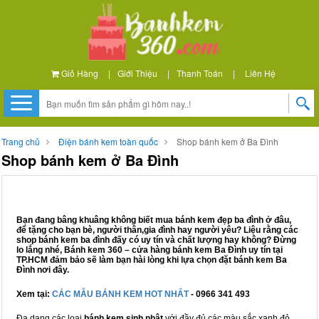
Giỏ Hàng
|
Giới Thiệu
|
Thanh Toán
|
Liên Hệ
Trang chủ
Điện bánh kem toàn quốc
Shop bánh kem ở Ba Đình
Shop bánh kem ở Ba Đình
Bạn đang bâng khuâng không biết mua bánh kem đẹp ba đình ở đâu,
để tặng cho bạn bè, người thân,gia đình hay người yêu? Liệu rằng các
shop bánh kem ba đình đấy có uy tín và chất lượng hay không? Đừng
lo lắng nhé, Bánh kem 360 – cửa hàng bánh kem Ba Đình uy tín tại
TP.HCM đảm bảo sẽ làm bạn hài lòng khi lựa chọn đặt bánh kem Ba
Đình nơi đây.
Xem tại:
CÁC MẪU BÁNH KEM HOT NHẤT
- 0966 341 493
Đa dạng các loại
bánh kem sinh nhật
với đầy đủ các màu sắc xanh đỏ