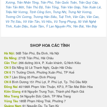
Xương
,
Trần Nhân Tông
,
Trần Phú
,
Trần Quốc Toản
,
Trần Quý Cáp
,
Trần Tấn Mới
,
Trần Thủ Độ
,
Trần Tống
,
Trần Văn Giáp
,
Trần Xuân Lê
,
Triệu Nữ Vương
,
Trịnh Công Sơn
,
Trưng Nhị
,
Trưng Nữ Vương
,
Trương Chí Cương
,
Trương Hán Siêu
,
Tuệ Tĩnh
,
Văn Cận
,
Văn Cao
,
Võ Thị Sáu
,
Võ Văn Tần
,
Vũ Hữu
,
Vũ Trọng Phụng
,
Xô Viết Nghệ
Tĩnh
,
Xuân Diệu
,
Xuân Tâm
,
Ỷ Lan Nguyên Phi
,
Yên Bái
,
Yên Báy
SHOP HOA CÁC TỈNH
Hà Nội:
56B Trần Phú, Ba Đình, Hà Nội
Đà Nẵng:
271B Trần Phú, Hải Châu
Cần Thơ:
266 đường 30/4, P. Xuân khánh, Q.Ninh Kiều
CN 5
Đà Nẵng 32 Lê Thanh Nghị, Quận Hải Châu
CN 6
71 Trường Chinh, Phường Xuân Phú, TP Huế
CN 7
Lâm Đồng 05 Phan Đình Phùng
CN 8
Bình Dương 151 Phú Lợi, P. Phú Lợi, Tp. Thủ Dầu Một
Đồng Nai
40/198A Phạm Văn Thuận, KP.3, P.Tân Mai Biên Hòa
Kiên Giang
418 Nguyễn Trung Trực, Thành phố Rạch Giá
Nha Trang
54 Nguyễn Đức Cảnh, TP Nha Trang
Vũng Tàu
185B Phạm Hồng Thái, Phường 7
Quảng Nam
61 Nguyễn Du, Tp Tam Kỳ