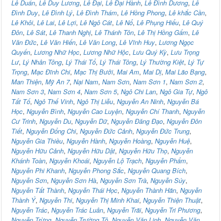
Lê Duẩn
,
Lê Duy Lương
,
Lê Đại
,
Lê Đại Hành
,
Lê Đình Dương
,
Lê
Đình Duy
,
Lê Đình Lý
,
Lê Đình Thám
,
Lê Hồng Phong
,
Lê khắc Cần
,
Lê Khôi
,
Lê Lai
,
Lê Lợi
,
Lê Ngô Cát
,
Lê Nổ
,
Lê Phụng Hiểu
,
Lê Quý
Đôn
,
Lê Sát
,
Lê Thanh Nghị
,
Lê Thánh Tôn
,
Lê Thị Hồng Gấm
,
Lê
Văn Đức
,
Lê Văn Hiến
,
Lê Văn Long
,
Lê Vĩnh Huy
,
Lương Ngọc
Quyến
,
Lương Nhữ Học
,
Lương Nhữ Hộc
,
Lưu Quý Kỳ
,
Lưu Trọng
Lư
,
Lý Nhân Tông
,
Lý Thái Tổ
,
Lý Thái Tông
,
Lý Thường Kiệt
,
Lý Tự
Trọng
,
Mạc Đĩnh Chi
,
Mạc Thị Bưởi
,
Mai Am
,
Mai Dị
,
Mai Lão Bạng
,
Man Thiện
,
Mỹ An 7
,
Nại Nam
,
Nam Sơn
,
Nam Sơn 1
,
Nam Sơn 2
,
Nam Sơn 3
,
Nam Sơn 4
,
Nam Sơn 5
,
Ngô Chi Lan
,
Ngô Gia Tự
,
Ngô
Tất Tố
,
Ngô Thế Vinh
,
Ngô Thị Liễu
,
Nguyễn An Ninh
,
Nguyễn Bá
Học
,
Nguyễn Bình
,
Nguyễn Cao Luyện
,
Nguyễn Chí Thanh
,
Nguyễn
Cư Trinh
,
Nguyễn Du
,
Nguyễn Dữ
,
Nguyễn Đăng Đạo
,
Nguyễn Đôn
Tiết
,
Nguyễn Đổng Chi
,
Nguyễn Đức Cảnh
,
Nguyễn Đức Trung
,
Nguyễn Gia Thiều
,
Nguyễn Hành
,
Nguyễn Hoàng
,
Nguyễn Huệ
,
Nguyễn Hữu Cảnh
,
Nguyễn Hữu Dật
,
Nguyễn Hữu Thọ
,
Nguyễn
Khánh Toàn
,
Nguyễn Khoái
,
Nguyễn Lộ Trạch
,
Nguyễn Phẩm
,
Nguyễn Phi Khanh
,
Nguyễn Phong Sắc
,
Nguyễn Quang Bích
,
Nguyễn Sơn
,
Nguyễn Sơn Hà
,
Nguyễn Sơn Trà
,
Nguyễn Súy
,
Nguyễn Tất Thành
,
Nguyễn Thái Học
,
Nguyễn Thành Hãn
,
Nguyễn
Thành Ý
,
Nguyễn Thi
,
Nguyễn Thị Minh Khai
,
Nguyễn Thiện Thuật
,
Nguyễn Trác
,
Nguyễn Trác Luân
,
Nguyễn Trãi
,
Nguyễn Tri Phương
,
Nguyễn Trừng
,
Nguyễn Trường Tộ
,
Nguyễn Văn Linh
,
Nguyễn Văn