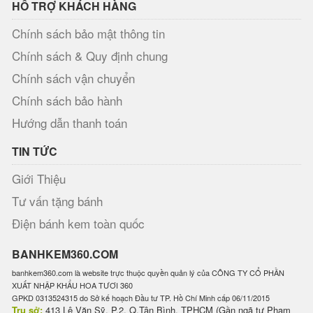
HỖ TRỢ KHÁCH HÀNG
Chính sách bảo mật thông tin
Chính sách & Quy định chung
Chính sách vận chuyển
Chính sách bảo hành
Hướng dẫn thanh toán
TIN TỨC
Giới Thiệu
Tư vấn tặng bánh
Điện bánh kem toàn quốc
BANHKEM360.COM
banhkem360.com là website trực thuộc quyền quản lý của CÔNG TY CỔ PHẦN
XUẤT NHẬP KHẨU HOA TƯƠI 360
GPKD 0313524315 do Sở kế hoạch Đầu tư TP. Hồ Chí Minh cấp 06/11/2015
Trụ sở:
413 Lê Văn Sỹ, P.2, Q.Tân Bình, TPHCM (Gần ngã tư Phạm