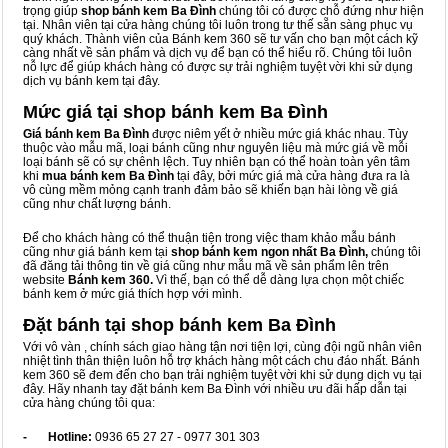
trọng giúp
shop bánh kem Ba Đình
chúng tôi có được chỗ đứng như hiện
tại. Nhân viên tại cửa hàng chúng tôi luôn trong tư thế sẵn sàng phục vụ
quý khách. Thành viên của Bánh kem 360 sẽ tư vấn cho bạn một cách kỹ
càng nhất về sản phẩm và dịch vụ để bạn có thể hiểu rõ. Chúng tôi luôn
nỗ lực để giúp khách hàng có được sự trải nghiệm tuyệt vời khi sử dụng
dịch vụ bánh kem tại đây.
Mức giá tại shop bánh kem Ba Đình
Giá bánh kem Ba Đình
được niêm yết ở nhiều mức giá khác nhau. Tùy
thuộc vào mẫu mã, loại bánh cũng như nguyên liệu mà mức giá về mỗi
loại bánh sẽ có sự chênh lệch. Tuy nhiên bạn có thể hoàn toàn yên tâm
khi
mua bánh kem Ba Đình
tại đây, bởi mức giá mà cửa hàng đưa ra là
vô cùng mềm mỏng cạnh tranh đảm bảo sẽ khiến bạn hài lòng về giá
cũng như chất lượng bánh.
Để cho khách hàng có thể thuận tiện trong việc tham khảo mẫu bánh
cũng như giá bánh kem tại
shop bánh kem ngon nhất Ba Đình,
chúng tôi
đã đăng tải thông tin về giá cũng như mẫu mã về sản phẩm lên trên
website
Bánh kem 360.
Vì thế, bạn có thể dễ dàng lựa chọn một chiếc
bánh kem ở mức giá thích hợp với mình.
Đặt bánh tại shop bánh kem Ba Đình
Với vô vàn
, chính sách giao hàng tận nơi tiện lợi, cùng đội ngũ nhân viên
nhiệt tình thân thiện luôn hỗ trợ khách hàng một cách chu đáo nhất. Bánh
kem 360 sẽ đem đến cho bạn trải nghiệm tuyệt vời khi sử dụng dịch vụ tại
đây. Hãy nhanh tay đặt bánh kem Ba Đình với nhiều ưu đãi hấp dẫn tại
cửa hàng chúng tôi qua:
- Hotline:
0936 65 27 27 - 0977 301 303