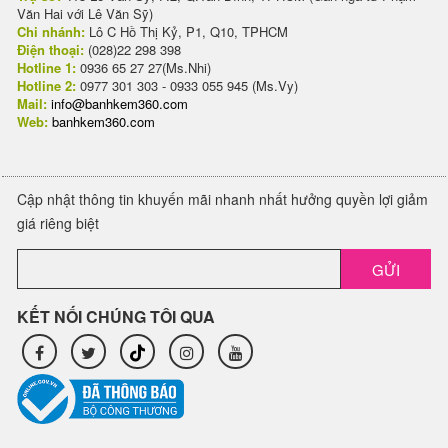
Văn Hai với Lê Văn Sỹ)
Chi nhánh:
Lô C Hồ Thị Kỷ, P1, Q10, TPHCM
Điện thoại:
(028)22 298 398
Hotline 1:
0936 65 27 27(Ms.Nhi)
Hotline 2:
0977 301 303 - 0933 055 945 (Ms.Vy)
Mail:
info@banhkem360.com
Web:
banhkem360.com
Cập nhật thông tin khuyến mãi nhanh nhất hưởng quyền lợi giảm
giá riêng biệt
GỬI
KẾT NỐI CHÚNG TÔI QUA