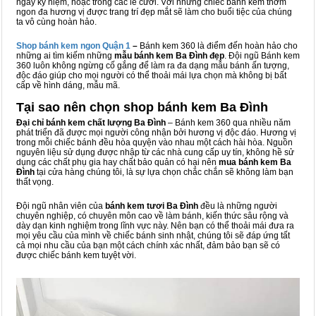
ngày kỷ niệm, hoặc trong các lễ cưới. Với những chiếc bánh kem thơm
ngon đa hương vị được trang trí đẹp mắt sẽ làm cho buổi tiệc của chúng
ta vô cùng hoàn hảo.
Shop bánh kem ngon Qu
ậ
n 1
–
Bánh kem 360 là điểm đến hoàn hảo cho
những ai tìm kiếm những
mẫu bánh kem Ba Đình đẹp
. Đội ngũ Bánh kem
360 luôn không ngừng cố gắng để làm ra đa dạng mẫu bánh ấn tượng,
độc đáo giúp cho mọi người có thể thoải mái lựa chọn mà không bị bất
cấp về hình dáng, mẫu mã.
Tại sao nên chọn shop bánh kem Ba Đình
Đại chỉ bánh kem chất lượng Ba Đình
– Bánh kem 360 qua nhiều năm
phát triển đã được mọi người công nhận bởi hương vị độc đáo. Hương vị
trong mỗi chiếc bánh đều hòa quyện vào nhau một cách hài hòa. Nguồn
nguyên liệu sử dụng được nhập từ các nhà cung cấp uy tín, không hề sử
dụng các chất phụ gia hay chất bảo quản có hại nên
mua bánh kem Ba
Đình
tại cửa hàng chúng tôi, là sự lựa chọn chắc chắn sẽ không làm bạn
thất vọng.
Đội ngũ nhân viên của
bánh kem tươi Ba Đình
đều là những người
chuyên nghiệp, có chuyên môn cao về làm bánh, kiến thức sâu rộng và
dày dạn kinh nghiệm trong lĩnh vực này. Nên bạn có thể thoải mái đưa ra
mọi yêu cầu của mình về chiếc bánh sinh nhật, chúng tôi sẽ đáp ứng tất
cả mọi nhu cầu của bạn một cách chính xác nhất, đảm bảo bạn sẽ có
được chiếc bánh kem tuyệt vời.