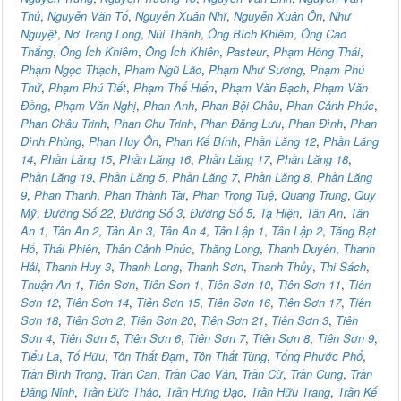
Thủ
,
Nguyễn Văn Tố
,
Nguyễn Xuân Nhĩ
,
Nguyễn Xuân Ôn
,
Như
Nguyệt
,
Nơ Trang Long
,
Núi Thành
,
Ông Bích Khiêm
,
Ông Cao
Thắng
,
Ông Ích Khiêm
,
Ông Ích Khiên
,
Pasteur
,
Phạm Hồng Thái
,
Phạm Ngọc Thạch
,
Phạm Ngũ Lão
,
Phạm Như Sương
,
Phạm Phú
Thứ
,
Phạm Phú Tiết
,
Phạm Thế Hiển
,
Phạm Văn Bạch
,
Phạm Văn
Đồng
,
Phạm Văn Nghị
,
Phan Anh
,
Phan Bội Châu
,
Phan Cảnh Phúc
,
Phan Châu Trinh
,
Phan Chu Trinh
,
Phan Đăng Lưu
,
Phan Đình
,
Phan
Đình Phùng
,
Phan Huy Ôn
,
Phan Kế Bính
,
Phần Lăng 12
,
Phần Lăng
14
,
Phần Lăng 15
,
Phần Lăng 16
,
Phần Lăng 17
,
Phần Lăng 18
,
Phần Lăng 19
,
Phần Lăng 5
,
Phần Lăng 7
,
Phần Lăng 8
,
Phần Lăng
9
,
Phan Thanh
,
Phan Thành Tài
,
Phan Trọng Tuệ
,
Quang Trung
,
Quy
Mỹ
,
Đường Số 22
,
Đường Số 3
,
Đường Số 5
,
Tạ Hiện
,
Tân An
,
Tân
An 1
,
Tân An 2
,
Tân An 3
,
Tân An 4
,
Tân Lập 1
,
Tân Lập 2
,
Tăng Bạt
Hổ
,
Thái Phiên
,
Thân Cảnh Phúc
,
Thăng Long
,
Thanh Duyên
,
Thanh
Hải
,
Thanh Huy 3
,
Thanh Long
,
Thanh Sơn
,
Thanh Thủy
,
Thi Sách
,
Thuận An 1
,
Tiên Sơn
,
Tiên Sơn 1
,
Tiên Sơn 10
,
Tiên Sơn 11
,
Tiên
Sơn 12
,
Tiên Sơn 14
,
Tiên Sơn 15
,
Tiên Sơn 16
,
Tiên Sơn 17
,
Tiên
Sơn 18
,
Tiên Sơn 2
,
Tiên Sơn 20
,
Tiên Sơn 21
,
Tiên Sơn 3
,
Tiên
Sơn 4
,
Tiên Sơn 5
,
Tiên Sơn 6
,
Tiên Sơn 7
,
Tiên Sơn 8
,
Tiên Sơn 9
,
Tiểu La
,
Tố Hữu
,
Tôn Thất Đạm
,
Tôn Thất Tùng
,
Tống Phước Phổ
,
Trần Bình Trọng
,
Trần Can
,
Trần Cao Vân
,
Trần Cừ
,
Trần Cung
,
Trần
Đăng Ninh
,
Trần Đức Thảo
,
Trần Hưng Đạo
,
Trần Hữu Trang
,
Trần Kế