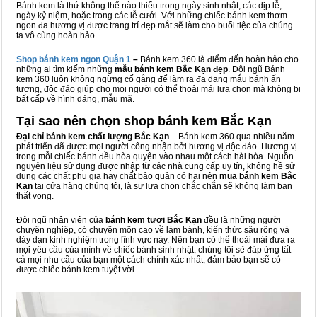
Bánh kem là thứ không thể nào thiếu trong ngày sinh nhật, các dịp lễ,
ngày kỷ niệm, hoặc trong các lễ cưới. Với những chiếc bánh kem thơm
ngon đa hương vị được trang trí đẹp mắt sẽ làm cho buổi tiệc của chúng
ta vô cùng hoàn hảo.
Shop bánh kem ngon Qu
ậ
n 1
–
Bánh kem 360 là điểm đến hoàn hảo cho
những ai tìm kiếm những
mẫu bánh kem Bắc Kạn đẹp
. Đội ngũ Bánh
kem 360 luôn không ngừng cố gắng để làm ra đa dạng mẫu bánh ấn
tượng, độc đáo giúp cho mọi người có thể thoải mái lựa chọn mà không bị
bất cấp về hình dáng, mẫu mã.
Tại sao nên chọn shop bánh kem Bắc Kạn
Đại chỉ bánh kem chất lượng Bắc Kạn
– Bánh kem 360 qua nhiều năm
phát triển đã được mọi người công nhận bởi hương vị độc đáo. Hương vị
trong mỗi chiếc bánh đều hòa quyện vào nhau một cách hài hòa. Nguồn
nguyên liệu sử dụng được nhập từ các nhà cung cấp uy tín, không hề sử
dụng các chất phụ gia hay chất bảo quản có hại nên
mua bánh kem Bắc
Kạn
tại cửa hàng chúng tôi, là sự lựa chọn chắc chắn sẽ không làm bạn
thất vọng.
Đội ngũ nhân viên của
bánh kem tươi Bắc Kạn
đều là những người
chuyên nghiệp, có chuyên môn cao về làm bánh, kiến thức sâu rộng và
dày dạn kinh nghiệm trong lĩnh vực này. Nên bạn có thể thoải mái đưa ra
mọi yêu cầu của mình về chiếc bánh sinh nhật, chúng tôi sẽ đáp ứng tất
cả mọi nhu cầu của bạn một cách chính xác nhất, đảm bảo bạn sẽ có
được chiếc bánh kem tuyệt vời.