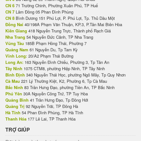
CN 6
71 Trường Chinh, Phường Xuân Phú, TP Huế
CN 7
Lâm Đồng 05 Phan Đình Phùng
CN 8
Bình Dương 151 Phú Lợi, P. Phú Lợi, Tp. Thủ Dầu Một
Đồng Nai
40/198A Phạm Văn Thuận, KP.3, P.Tân Mai Biên Hòa
Kiên Giang
418 Nguyễn Trung Trực, Thành phố Rạch Giá
Nha Trang
54 Nguyễn Đức Cảnh, TP Nha Trang
Vũng Tàu
185B Phạm Hồng Thái, Phường 7
Quảng Nam
61 Nguyễn Du, Tp Tam Kỳ
Vĩnh Long:
20/A2 Phạm Thái Bường
Long An:
163 Nguyễn Đình Chiểu, Phường 3, Tp Tân An
Tây Ninh
1075 CTM8, phường Hiệp Ninh, TP Tây Ninh
Bình Định
340 Nguyễn Thái Học, phường Ngô Mây, Tp Quy Nhơn
Cà Mau
221 Lý Thường Kiệt, K2, Phường 6, Tp Cà Mau
Bắc Ninh
83 Trần Hưng Đạo, phường Tiền An, TP Bắc Ninh
Phú Yên
30A Nguyễn Công Trứ, TP Tuy Hòa
Quảng Bình
41 Trần Hưng Đạo, Tp Đồng Hới
Quảng Trị
92 Nguyễn Trãi, TP Đông Hà
Hà Tĩnh
54 Phan Đình Phùng, TP Hà Tĩnh
Thanh Hóa
177 Lê Lai, TP Thanh Hóa
TRỢ GIÚP