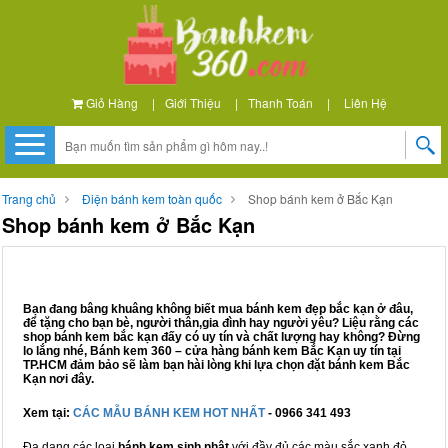
Giỏ Hàng
|
Giới Thiệu
|
Thanh Toán
|
Liên Hệ
Trang chủ
Điện bánh kem toàn quốc
Shop bánh kem ở Bắc Kạn
Shop bánh kem ở Bắc Kạn
Bạn đang bâng khuâng không biết mua bánh kem đẹp bắc kạn ở đâu,
để tặng cho bạn bè, người thân,gia đình hay người yêu? Liệu rằng các
shop bánh kem bắc kạn đấy có uy tín và chất lượng hay không? Đừng
lo lắng nhé, Bánh kem 360 – cửa hàng bánh kem Bắc Kạn uy tín tại
TP.HCM đảm bảo sẽ làm bạn hài lòng khi lựa chọn đặt bánh kem Bắc
Kạn nơi đây.
Xem tại:
CÁC MẪU BÁNH KEM HOT NHẤT
- 0966 341 493
Đa dạng các loại
bánh kem sinh nhật
với đầy đủ các màu sắc xanh đỏ