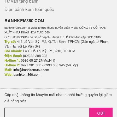
Tư vấn tặng bánh
Điện bánh kem toàn quốc
BANHKEM360.COM
banhkem360.com là website trực thuộc quyền quản lý của CÔNG TY CỔ PHẦN
XUẤT NHẬP KHẨU HOA TƯƠI 360
GPKD 0313524315 do Sở kế hoạch Đầu tư TP. Hồ Chí Minh cấp 06/11/2015
Trụ sở:
413 Lê Văn Sỹ, P.2, Q.Tân Bình, TPHCM (Gần ngã tư Phạm
Văn Hai với Lê Văn Sỹ)
Chi nhánh:
Lô C Hồ Thị Kỷ, P1, Q10, TPHCM
Điện thoại:
(028)22 298 398
Hotline 1:
0936 65 27 27(Ms.Nhi)
Hotline 2:
0977 301 303 - 0933 055 945 (Ms.Vy)
Mail:
info@banhkem360.com
Web:
banhkem360.com
Cập nhật thông tin khuyến mãi nhanh nhất hưởng quyền lợi giảm
giá riêng biệt
GỬI