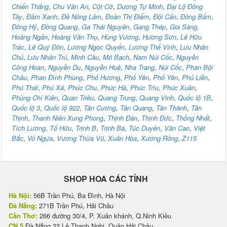
Chiến Thắng
,
Chu Văn An
,
Cột Cờ
,
Dương Tự Minh
,
Đại Lộ Đông
Tây
,
Đầm Xanh
,
Đê Nông Lâm
,
Đoàn Thị Điểm
,
Đội Cấn
,
Đồng Bẩm
,
Đồng Hỷ
,
Đồng Quang
,
Ga Thái Nguyên
,
Gang Thép
,
Gia Sàng
,
Hoàng Ngân
,
Hoàng Văn Thụ
,
Hùng Vương
,
Hương Sơn
,
Lê Hữu
Trác
,
Lê Quý Đôn
,
Lương Ngọc Quyến
,
Lương Thế Vinh
,
Lưu Nhân
Chú
,
Lưu Nhân Trú
,
Minh Cầu
,
Mỏ Bạch
,
Nam Núi Cốc
,
Nguyễn
Công Hoan
,
Nguyễn Du
,
Nguyễn Huệ
,
Nha Trang
,
Núi Cốc
,
Phan Bội
Châu
,
Phan Đình Phùng
,
Phố Hương
,
Phố Yên
,
Phổ Yên
,
Phủ Liễn
,
Phú Thái
,
Phú Xá
,
Phúc Chu
,
Phúc Hà
,
Phúc Trìu
,
Phúc Xuân
,
Phùng Chí Kiên
,
Quan Triều
,
Quang Trung
,
Quang Vinh
,
Quốc lộ 1B
,
Quốc lộ 3
,
Quốc lộ 922
,
Tân Cương
,
Tân Quang
,
Tân Thành
,
Tân
Thịnh
,
Thanh Niên Xung Phong
,
Thịnh Đán
,
Thịnh Đức
,
Thống Nhất
,
Tích Lương
,
Tố Hữu
,
Trịnh B
,
Trịnh Bá
,
Túc Duyên
,
Văn Cao
,
Việt
Bắc
,
Vó Ngựa
,
Vương Thừa Vũ
,
Xuân Hòa
,
Xương Rồng
,
Z115
SHOP HOA CÁC TỈNH
Hà Nội:
56B Trần Phú, Ba Đình, Hà Nội
Đà Nẵng:
271B Trần Phú, Hải Châu
Cần Thơ:
266 đường 30/4, P. Xuân khánh, Q.Ninh Kiều
CN 5
Đà Nẵng 32 Lê Thanh Nghị, Quận Hải Châu