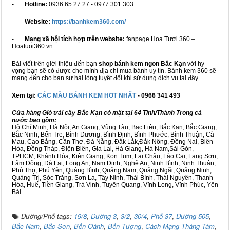
- Hotline:
0936 65 27 27 - 0977 301 303
-
Website:
https://banhkem360.com/
-
Mạng xã hội tích hợp trên website:
fanpage Hoa Tươi 360 –
Hoatuoi360.vn
Bài viết trên giới thiệu đến bạn
shop bánh kem ngon Bắc Kạn
với hy
vọng bạn sẽ có được cho mình địa chỉ mua bánh uy tín. Bánh kem 360 sẽ
mang đến cho bạn sự hài lòng tuyệt đối khi sử dụng dịch vụ tại đây.
Xem tại:
CÁC MẪU BÁNH KEM HOT NHẤT
- 0966 341 493
Cửa hàng Giỏ trái cây Bắc Kạn có mặt tại 64 Tỉnh/Thành Trong cả
nước bao gồm:
Hồ Chí Minh, Hà Nội, An Giang, Vũng Tàu, Bạc Liêu, Bắc Kạn, Bắc Giang,
Bắc Ninh, Bến Tre, Bình Dương, Bình Định, Bình Phước, Bình Thuận, Cà
Mau, Cao Bằng, Cần Thơ, Đà Nẵng, Đắk Lắk,Đắk Nông, Đồng Nai, Biên
Hòa, Đồng Tháp, Điện Biên, Gia Lai, Hà Giang, Hà Nam,Sài Gòn,
TPHCM, Khánh Hòa, Kiên Giang, Kon Tum, Lai Châu, Lào Cai, Lạng Sơn,
Lâm Đồng, Đà Lạt, Long An, Nam Định, Nghệ An, Ninh Bình, Ninh Thuận,
Phú Thọ, Phú Yên, Quảng Bình, Quảng Nam, Quảng Ngãi, Quảng Ninh,
Quảng Trị, Sóc Trăng, Sơn La, Tây Ninh, Thái Bình, Thái Nguyên, Thanh
Hóa, Huế, Tiền Giang, Trà Vinh, Tuyên Quang, Vĩnh Long, Vĩnh Phúc, Yên
Bái...
Đường/Phố tags:
19/8
,
Đường 3
,
3/2
,
30/4
,
Phố 37
,
Đường 505
,
Bắc Nam
,
Bắc Sơn
,
Bến Oánh
,
Bến Tượng
,
Cách Mạng Tháng Tám
,