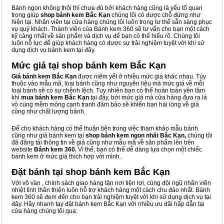
Bánh ngon không thôi thì chưa đủ bởi khách hàng cũng là yếu tố quan
trọng giúp
shop bánh kem Bắc Kạn
chúng tôi có được chỗ đứng như
hiện tại. Nhân viên tại cửa hàng chúng tôi luôn trong tư thế sẵn sàng phục
vụ quý khách. Thành viên của Bánh kem 360 sẽ tư vấn cho bạn một cách
kỹ càng nhất về sản phẩm và dịch vụ để bạn có thể hiểu rõ. Chúng tôi
luôn nỗ lực để giúp khách hàng có được sự trải nghiệm tuyệt vời khi sử
dụng dịch vụ bánh kem tại đây.
Mức giá tại shop bánh kem Bắc Kạn
Giá bánh kem Bắc Kạn
được niêm yết ở nhiều mức giá khác nhau. Tùy
thuộc vào mẫu mã, loại bánh cũng như nguyên liệu mà mức giá về mỗi
loại bánh sẽ có sự chênh lệch. Tuy nhiên bạn có thể hoàn toàn yên tâm
khi
mua bánh kem Bắc Kạn
tại đây, bởi mức giá mà cửa hàng đưa ra là
vô cùng mềm mỏng cạnh tranh đảm bảo sẽ khiến bạn hài lòng về giá
cũng như chất lượng bánh.
Để cho khách hàng có thể thuận tiện trong việc tham khảo mẫu bánh
cũng như giá bánh kem tại
shop bánh kem ngon nhất Bắc Kạn,
chúng tôi
đã đăng tải thông tin về giá cũng như mẫu mã về sản phẩm lên trên
website
Bánh kem 360.
Vì thế, bạn có thể dễ dàng lựa chọn một chiếc
bánh kem ở mức giá thích hợp với mình.
Đặt bánh tại shop bánh kem Bắc Kạn
Với vô vàn
, chính sách giao hàng tận nơi tiện lợi, cùng đội ngũ nhân viên
nhiệt tình thân thiện luôn hỗ trợ khách hàng một cách chu đáo nhất. Bánh
kem 360 sẽ đem đến cho bạn trải nghiệm tuyệt vời khi sử dụng dịch vụ tại
đây. Hãy nhanh tay đặt bánh kem Bắc Kạn với nhiều ưu đãi hấp dẫn tại
cửa hàng chúng tôi qua: