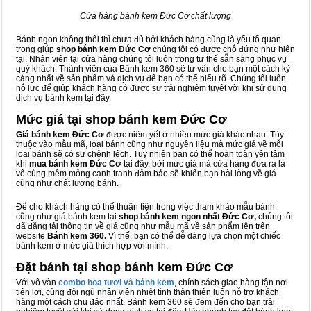
Cửa hàng bánh kem Đức Cơ chất lượng
Bánh ngon không thôi thì chưa đủ bởi khách hàng cũng là yếu tố quan
trọng giúp
shop bánh kem Đức Cơ
chúng tôi có được chỗ đứng như hiện
tại. Nhân viên tại cửa hàng chúng tôi luôn trong tư thế sẵn sàng phục vụ
quý khách. Thành viên của Bánh kem 360 sẽ tư vấn cho bạn một cách kỹ
càng nhất về sản phẩm và dịch vụ để bạn có thể hiểu rõ. Chúng tôi luôn
nỗ lực để giúp khách hàng có được sự trải nghiệm tuyệt vời khi sử dụng
dịch vụ bánh kem tại đây.
Mức giá tại shop bánh kem Đức Cơ
Giá bánh kem Đức Cơ
được niêm yết ở nhiều mức giá khác nhau. Tùy
thuộc vào mẫu mã, loại bánh cũng như nguyên liệu mà mức giá về mỗi
loại bánh sẽ có sự chênh lệch. Tuy nhiên bạn có thể hoàn toàn yên tâm
khi
mua bánh kem Đức Cơ
tại đây, bởi mức giá mà cửa hàng đưa ra là
vô cùng mềm mỏng cạnh tranh đảm bảo sẽ khiến bạn hài lòng về giá
cũng như chất lượng bánh.
Để cho khách hàng có thể thuận tiện trong việc tham khảo mẫu bánh
cũng như giá bánh kem tại
shop bánh kem ngon nhất Đức Cơ,
chúng tôi
đã đăng tải thông tin về giá cũng như mẫu mã về sản phẩm lên trên
website
Bánh kem 360.
Vì thế, bạn có thể dễ dàng lựa chọn một chiếc
bánh kem ở mức giá thích hợp với mình.
Đặt bánh tại shop bánh kem Đức Cơ
Với vô vàn
combo hoa tươi và bánh kem
, chính sách giao hàng tận nơi
tiện lợi, cùng đội ngũ nhân viên nhiệt tình thân thiện luôn hỗ trợ khách
hàng một cách chu đáo nhất. Bánh kem 360 sẽ đem đến cho bạn trải