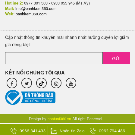
Hotline 2:
0977 301 303 - 0933 055 945 (Ms.Vy)
Mail:
info@banhkem360.com
Web:
banhkem360.com
Cập nhật thông tin khuyến mãi nhanh nhất hưởng quyền lợi giảm
giá riêng biệt
GỬI
KẾT NỐI CHÚNG TÔI QUA
Design by
All right Reserval.
hoatuoi360.vn
0966 341 493
Nhắn tin Zalo
0962 794 486