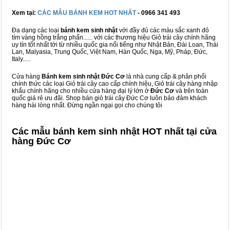
Xem tại:
CÁC MẪU BÁNH KEM HOT NHẤT
- 0966 341 493
Đa dạng các loại
bánh kem sinh nhật
với đầy đủ các màu sắc xanh đỏ
tím vàng hồng trắng phấn...... với các thương hiệu Giỏ trái cây chính hãng
uy tín tốt nhất tới từ nhiều quốc gia nổi tiếng như Nhật Bản, Đài Loan, Thái
Lan, Malyasia, Trung Quốc, Việt Nam, Hàn Quốc, Nga, Mỹ, Pháp, Đức,
Italy.....
Cửa hàng
Bánh kem sinh nhật Đức Cơ
là nhà cung cấp & phân phối
chính thức các loại Giỏ trái cây cao cấp chính hiệu, Giỏ trái cây hàng nhập
khẩu chính hãng cho nhiều cửa hàng đại lý lớn ở
Đức Cơ
và trên toàn
quốc giá rẻ ưu đãi. Shop bán giỏ trái cây Đức Cơ luôn bảo đảm khách
hàng hài lòng nhất. Đừng ngần ngại gọi cho chúng tôi
Các mẫu bánh kem sinh nhật HOT nhất tại cửa
hàng Đức Cơ