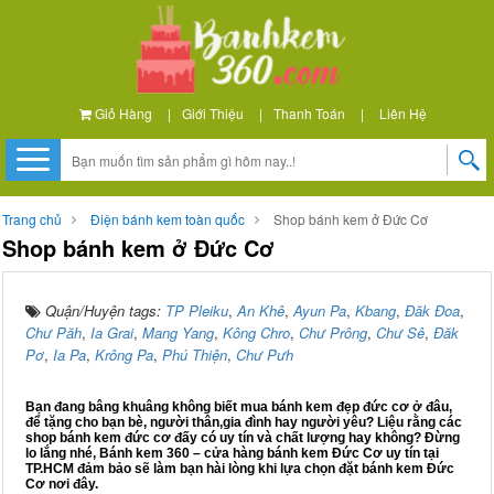
Giỏ Hàng
|
Giới Thiệu
|
Thanh Toán
|
Liên Hệ
Trang chủ
Điện bánh kem toàn quốc
Shop bánh kem ở Đức Cơ
Shop bánh kem ở Đức Cơ
Quận/Huyện tags:
TP Pleiku
,
An Khê
,
Ayun Pa
,
Kbang
,
Đăk Đoa
,
Chư Păh
,
Ia Grai
,
Mang Yang
,
Kông Chro
,
Chư Prông
,
Chư Sê
,
Đăk
Pơ
,
Ia Pa
,
Krông Pa
,
Phú Thiện
,
Chư Pưh
Bạn đang bâng khuâng không biết mua bánh kem đẹp đức cơ ở đâu,
để tặng cho bạn bè, người thân,gia đình hay người yêu? Liệu rằng các
shop bánh kem đức cơ đấy có uy tín và chất lượng hay không? Đừng
lo lắng nhé, Bánh kem 360 – cửa hàng bánh kem Đức Cơ uy tín tại
TP.HCM đảm bảo sẽ làm bạn hài lòng khi lựa chọn đặt bánh kem Đức
Cơ nơi đây.