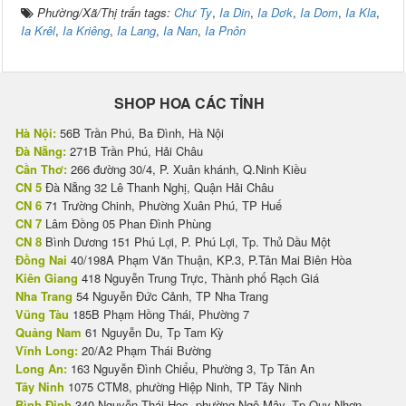
Phường/Xã/Thị trấn tags:
Chư Ty
,
Ia Din
,
Ia Dơk
,
Ia Dom
,
Ia Kla
,
Ia Krêl
,
Ia Kriêng
,
Ia Lang
,
Ia Nan
,
Ia Pnôn
SHOP HOA CÁC TỈNH
Hà Nội:
56B Trần Phú, Ba Đình, Hà Nội
Đà Nẵng:
271B Trần Phú, Hải Châu
Cần Thơ:
266 đường 30/4, P. Xuân khánh, Q.Ninh Kiều
CN 5
Đà Nẵng 32 Lê Thanh Nghị, Quận Hải Châu
CN 6
71 Trường Chinh, Phường Xuân Phú, TP Huế
CN 7
Lâm Đồng 05 Phan Đình Phùng
CN 8
Bình Dương 151 Phú Lợi, P. Phú Lợi, Tp. Thủ Dầu Một
Đồng Nai
40/198A Phạm Văn Thuận, KP.3, P.Tân Mai Biên Hòa
Kiên Giang
418 Nguyễn Trung Trực, Thành phố Rạch Giá
Nha Trang
54 Nguyễn Đức Cảnh, TP Nha Trang
Vũng Tàu
185B Phạm Hồng Thái, Phường 7
Quảng Nam
61 Nguyễn Du, Tp Tam Kỳ
Vĩnh Long:
20/A2 Phạm Thái Bường
Long An:
163 Nguyễn Đình Chiểu, Phường 3, Tp Tân An
Tây Ninh
1075 CTM8, phường Hiệp Ninh, TP Tây Ninh
Bình Định
340 Nguyễn Thái Học, phường Ngô Mây, Tp Quy Nhơn