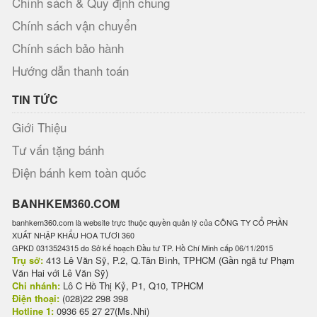
Chính sách & Quy định chung
Chính sách vận chuyển
Chính sách bảo hành
Hướng dẫn thanh toán
TIN TỨC
Giới Thiệu
Tư vấn tặng bánh
Điện bánh kem toàn quốc
BANHKEM360.COM
banhkem360.com là website trực thuộc quyền quản lý của CÔNG TY CỔ PHẦN
XUẤT NHẬP KHẨU HOA TƯƠI 360
GPKD 0313524315 do Sở kế hoạch Đầu tư TP. Hồ Chí Minh cấp 06/11/2015
Trụ sở:
413 Lê Văn Sỹ, P.2, Q.Tân Bình, TPHCM (Gần ngã tư Phạm
Văn Hai với Lê Văn Sỹ)
Chi nhánh:
Lô C Hồ Thị Kỷ, P1, Q10, TPHCM
Điện thoại:
(028)22 298 398
Hotline 1:
0936 65 27 27(Ms.Nhi)