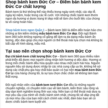
Shop bánh kem Đức Cơ – Điểm bán bánh kem
Đức Cơ chất lượng
Bánh kem là thứ không thể nào thiếu trong ngày sinh nhật, các dịp lễ,
ngày kỷ niệm, hoặc trong các lễ cưới. Với những chiếc bánh kem thơm
ngon đa hương vị được trang trí đẹp mắt sẽ làm cho buổi tiệc của chúng
ta vô cùng hoàn hảo.
Shop bánh kem ngon Qu
ậ
n 1
–
Bánh kem 360 là điểm đến hoàn hảo cho
những ai tìm kiếm những
mẫu bánh kem Đức Cơ đẹp
. Đội ngũ Bánh
kem 360 luôn không ngừng cố gắng để làm ra đa dạng mẫu bánh ấn
tượng, độc đáo giúp cho mọi người có thể thoải mái lựa chọn mà không bị
bất cấp về hình dáng, mẫu mã.
Tại sao nên chọn shop bánh kem Đức Cơ
Đại chỉ bánh kem chất lượng Đức Cơ
– Bánh kem 360 qua nhiều năm
phát triển đã được mọi người công nhận bởi hương vị độc đáo. Hương vị
trong mỗi chiếc bánh đều hòa quyện vào nhau một cách hài hòa. Nguồn
nguyên liệu sử dụng được nhập từ các nhà cung cấp uy tín, không hề sử
dụng các chất phụ gia hay chất bảo quản có hại nên
mua bánh kem Đức
Cơ
tại cửa hàng chúng tôi, là sự lựa chọn chắc chắn sẽ không làm bạn
thất vọng.
Đội ngũ nhân viên của
bánh kem tươi Đức Cơ
đều là những người
chuyên nghiệp, có chuyên môn cao về làm bánh, kiến thức sâu rộng và
dày dạn kinh nghiệm trong lĩnh vực này. Nên bạn có thể thoải mái đưa ra
mọi yêu cầu của mình về chiếc bánh sinh nhật, chúng tôi sẽ đáp ứng tất
cả mọi nhu cầu của bạn một cách chính xác nhất, đảm bảo bạn sẽ có
được chiếc bánh kem tuyệt vời.