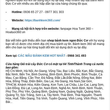
nghiệm tuyệt vời khi sử dụng dịch vụ tại đây. Hãy nhanh tay đặt bánh kem
Đức Cơ với nhiều ưu đãi hấp dẫn tại cửa hàng chúng tôi qua:
- Hotline:
0936 65 27 27 - 0977 301 303
-
Website:
https://banhkem360.com/
-
Mạng xã hội tích hợp trên website:
fanpage Hoa Tươi 360 –
Hoatuoi360.vn
Bài viết trên giới thiệu đến bạn
shop bánh kem ngon Đức Cơ
với hy vọng
bạn sẽ có được cho mình địa chỉ mua bánh uy tín. Bánh kem 360 sẽ mang
đến cho bạn sự hài lòng tuyệt đối khi sử dụng dịch vụ tại đây.
Xem tại:
CÁC MẪU BÁNH KEM HOT NHẤT
- 0966 341 493
Cửa hàng Giỏ trái cây Đức Cơ có mặt tại 64 Tỉnh/Thành Trong cả nước
bao gồm:
Hồ Chí Minh, Hà Nội, An Giang, Vũng Tàu, Bạc Liêu, Bắc Kạn, Bắc Giang,
Bắc Ninh, Bến Tre, Bình Dương, Bình Định, Bình Phước, Bình Thuận, Cà
Mau, Cao Bằng, Cần Thơ, Đà Nẵng, Đắk Lắk,Đắk Nông, Đồng Nai, Biên
Hòa, Đồng Tháp, Điện Biên, Gia Lai, Hà Giang, Hà Nam,Sài Gòn,
TPHCM, Khánh Hòa, Kiên Giang, Kon Tum, Lai Châu, Lào Cai, Lạng Sơn,
Lâm Đồng, Đà Lạt, Long An, Nam Định, Nghệ An, Ninh Bình, Ninh Thuận,
Phú Thọ, Phú Yên, Quảng Bình, Quảng Nam, Quảng Ngãi, Quảng Ninh,
Quảng Trị, Sóc Trăng, Sơn La, Tây Ninh, Thái Bình, Thái Nguyên, Thanh
Hóa, Huế, Tiền Giang, Trà Vinh, Tuyên Quang, Vĩnh Long, Vĩnh Phúc, Yên
Bái...