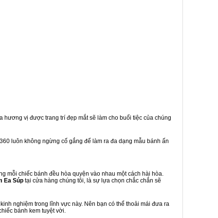
a hương vị được trang trí đẹp mắt sẽ làm cho buổi tiệc của chúng
 360 luôn không ngừng cố gắng để làm ra đa dạng mẫu bánh ấn
ng mỗi chiếc bánh đều hòa quyện vào nhau một cách hài hòa.
m Ea Súp
tại cửa hàng chúng tôi, là sự lựa chọn chắc chắn sẽ
inh nghiệm trong lĩnh vực này. Nên bạn có thể thoải mái đưa ra
chiếc bánh kem tuyệt vời.