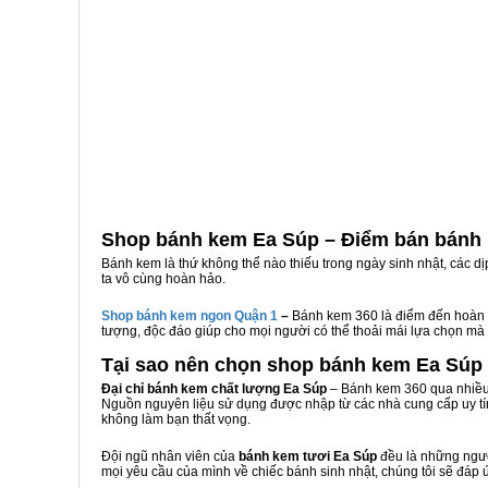
Shop bánh kem Ea Súp – Điểm bán bánh 
Bánh kem là thứ không thể nào thiếu trong ngày sinh nhật, các d
ta vô cùng hoàn hảo.
Shop bánh kem ngon Qu
ậ
n 1
–
Bánh kem 360 là điểm đến hoàn 
tượng, độc đáo giúp cho mọi người có thể thoải mái lựa chọn mà
Tại sao nên chọn shop bánh kem Ea Súp
Đại chỉ bánh kem chất lượng Ea Súp
– Bánh kem 360 qua nhiều 
Nguồn nguyên liệu sử dụng được nhập từ các nhà cung cấp uy tí
không làm bạn thất vọng.
Đội ngũ nhân viên của
bánh kem tươi Ea Súp
đều là những ngườ
mọi yêu cầu của mình về chiếc bánh sinh nhật, chúng tôi sẽ đáp 