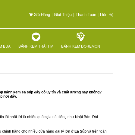
Giỏ Hàng
|
Giới Thiệu
|
Thanh Toán
|
Liên Hệ
M BỰA
BÁNH KEM TRÁI TIM
BÁNH KEM DOREMON
op bánh kem ea súp đấy có uy tín và chất lượng hay không?
p nơi đây.
ín tốt nhất tới từ nhiều quốc gia nổi tiếng như Nhật Bản, Đài
ẩu chính hãng cho nhiều cửa hàng đại lý lớn ở
Ea Súp
và trên toàn