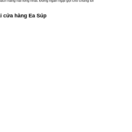
hách hàng hài lòng nhất. Đừng ngần ngại gọi cho chúng tôi
i cửa hàng Ea Súp