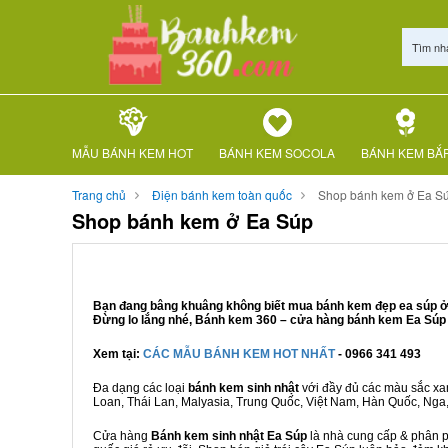
Tìm nh
MẪU BÁNH KEM HOT
BÁNH KEM SOCOLA
BÁNH KEM BẮ
Trang chủ
Điện bánh kem toàn quốc
Shop bánh kem ở Ea S
Shop bánh kem ở Ea Súp
Bạn đang bâng khuâng không biết mua bánh kem đẹp ea súp ở đ
Đừng lo lắng nhé, Bánh kem 360 – cửa hàng bánh kem Ea Súp u
Xem tại:
CÁC MẪU BÁNH KEM HOT NHẤT
- 0966 341 493
Đa dạng các loại
bánh kem sinh nhật
với đầy đủ các màu sắc xanh
Loan, Thái Lan, Malyasia, Trung Quốc, Việt Nam, Hàn Quốc, Nga, M
Cửa hàng
Bánh kem sinh nhật Ea Súp
là nhà cung cấp & phân ph