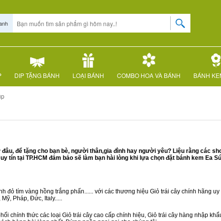
anh
P
DIP TẶNG BÁNH
LOẠI BÁNH
COMBO HOA VÀ BÁNH
BÁNH KE
úp
âu, để tặng cho bạn bè, người thân,gia đình hay người yêu? Liệu rằng các sh
y tín tại TP.HCM đảm bảo sẽ làm bạn hài lòng khi lựa chọn đặt bánh kem Ea Sú
 đỏ tím vàng hồng trắng phấn...... với các thương hiệu Giỏ trái cây chính hãng uy t
ỹ, Pháp, Đức, Italy.....
ối chính thức các loại Giỏ trái cây cao cấp chính hiệu, Giỏ trái cây hàng nhập kh