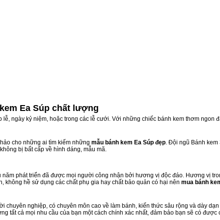
kem Ea Súp chất lượng
ịp lễ, ngày kỷ niệm, hoặc trong các lễ cưới. Với những chiếc bánh kem thơm ngon đ
hảo cho những ai tìm kiếm những
mẫu bánh kem Ea Súp đẹp
. Đội ngũ Bánh kem
 không bị bất cấp về hình dáng, mẫu mã.
năm phát triển đã được mọi người công nhận bởi hương vị độc đáo. Hương vị tro
n, không hề sử dụng các chất phụ gia hay chất bảo quản có hại nên
mua bánh ke
i chuyên nghiệp, có chuyên môn cao về làm bánh, kiến thức sâu rộng và dày dạn k
ứng tất cả mọi nhu cầu của bạn một cách chính xác nhất, đảm bảo bạn sẽ có được 