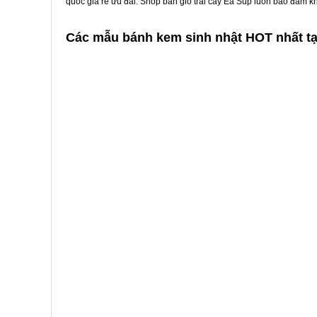
quốc giá rẻ ưu đãi. Shop bán giỏ trái cây Ea Súp luôn bảo đảm k
Các mẫu bánh kem sinh nhật HOT nhất tạ