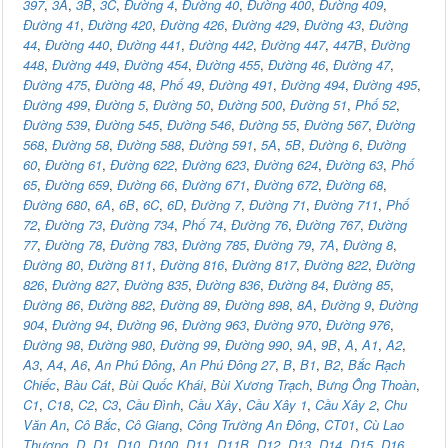
397
,
3A
,
3B
,
3C
,
Đường 4
,
Đường 40
,
Đường 400
,
Đường 409
,
Đường 41
,
Đường 420
,
Đường 426
,
Đường 429
,
Đường 43
,
Đường
44
,
Đường 440
,
Đường 441
,
Đường 442
,
Đường 447
,
447B
,
Đường
448
,
Đường 449
,
Đường 454
,
Đường 455
,
Đường 46
,
Đường 47
,
Đường 475
,
Đường 48
,
Phố 49
,
Đường 491
,
Đường 494
,
Đường 495
,
Đường 499
,
Đường 5
,
Đường 50
,
Đường 500
,
Đường 51
,
Phố 52
,
Đường 539
,
Đường 545
,
Đường 546
,
Đường 55
,
Đường 567
,
Đường
568
,
Đường 58
,
Đường 588
,
Đường 591
,
5A
,
5B
,
Đường 6
,
Đường
60
,
Đường 61
,
Đường 622
,
Đường 623
,
Đường 624
,
Đường 63
,
Phố
65
,
Đường 659
,
Đường 66
,
Đường 671
,
Đường 672
,
Đường 68
,
Đường 680
,
6A
,
6B
,
6C
,
6D
,
Đường 7
,
Đường 71
,
Đường 711
,
Phố
72
,
Đường 73
,
Đường 734
,
Phố 74
,
Đường 76
,
Đường 767
,
Đường
77
,
Đường 78
,
Đường 783
,
Đường 785
,
Đường 79
,
7A
,
Đường 8
,
Đường 80
,
Đường 811
,
Đường 816
,
Đường 817
,
Đường 822
,
Đường
826
,
Đường 827
,
Đường 835
,
Đường 836
,
Đường 84
,
Đường 85
,
Đường 86
,
Đường 882
,
Đường 89
,
Đường 898
,
8A
,
Đường 9
,
Đường
904
,
Đường 94
,
Đường 96
,
Đường 963
,
Đường 970
,
Đường 976
,
Đường 98
,
Đường 980
,
Đường 99
,
Đường 990
,
9A
,
9B
,
A
,
A1
,
A2
,
A3
,
A4
,
A6
,
An Phú Đông
,
An Phú Đông 27
,
B
,
B1
,
B2
,
Bắc Rạch
Chiếc
,
Bàu Cát
,
Bùi Quốc Khái
,
Bùi Xương Trạch
,
Bưng Ông Thoàn
,
C1
,
C18
,
C2
,
C3
,
Cầu Đình
,
Cầu Xây
,
Cầu Xây 1
,
Cầu Xây 2
,
Chu
Văn An
,
Cô Bắc
,
Cô Giang
,
Công Trường An Đông
,
CT01
,
Cù Lao
Thượng
,
D
,
D1
,
D10
,
D100
,
D11
,
D11B
,
D12
,
D13
,
D14
,
D15
,
D16
,