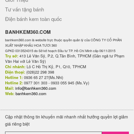
Tư vấn tặng bánh
Điện bánh kem toàn quốc
BANHKEM360.COM
banhkem360.com là website trực thuộc quyền quản lý của CÔNG TY CỔ PHẦN
XUẤT NHẬP KHẨU HOA TƯƠI 360
GPKD 0313524315 do Sở kế hoạch Đầu tư TP. Hồ Chí Minh cấp 06/11/2015
Trụ sở:
413 Lê Văn Sỹ, P.2, Q.Tân Bình, TPHCM (Gần ngã tư Phạm
Văn Hai với Lê Văn Sỹ)
Chi nhánh:
Lô C Hồ Thị Kỷ, P1, Q10, TPHCM
Điện thoại:
(028)22 298 398
Hotline 1:
0936 65 27 27(Ms.Nhi)
Hotline 2:
0977 301 303 - 0933 055 945 (Ms.Vy)
Mail:
info@banhkem360.com
Web:
banhkem360.com
Cập nhật thông tin khuyến mãi nhanh nhất hưởng quyền lợi giảm
giá riêng biệt