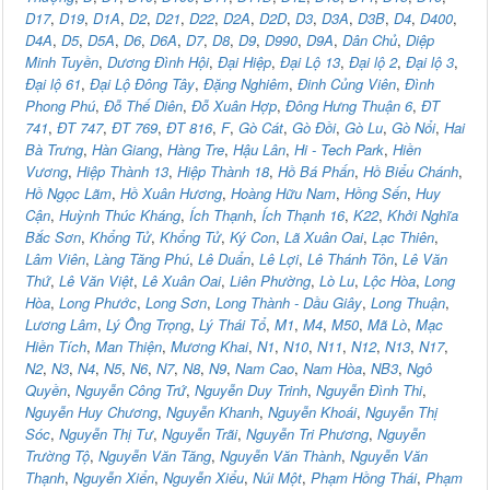
D17
,
D19
,
D1A
,
D2
,
D21
,
D22
,
D2A
,
D2D
,
D3
,
D3A
,
D3B
,
D4
,
D400
,
D4A
,
D5
,
D5A
,
D6
,
D6A
,
D7
,
D8
,
D9
,
D990
,
D9A
,
Dân Chủ
,
Diệp
Minh Tuyền
,
Dương Đình Hội
,
Đại Hiệp
,
Đại Lộ 13
,
Đại lộ 2
,
Đại lộ 3
,
Đại lộ 61
,
Đại Lộ Đông Tây
,
Đặng Nghiêm
,
Đinh Củng Viên
,
Đình
Phong Phú
,
Đỗ Thế Diên
,
Đỗ Xuân Hợp
,
Đông Hưng Thuận 6
,
ĐT
741
,
ĐT 747
,
ĐT 769
,
ĐT 816
,
F
,
Gò Cát
,
Gò Đồi
,
Gò Lu
,
Gò Nổi
,
Hai
Bà Trưng
,
Hàn Giang
,
Hàng Tre
,
Hậu Lân
,
Hi - Tech Park
,
Hiền
Vương
,
Hiệp Thành 13
,
Hiệp Thành 18
,
Hồ Bá Phấn
,
Hồ Biểu Chánh
,
Hồ Ngọc Lãm
,
Hồ Xuân Hương
,
Hoàng Hữu Nam
,
Hồng Sến
,
Huy
Cận
,
Huỳnh Thúc Kháng
,
Ích Thạnh
,
Ích Thạnh 16
,
K22
,
Khởi Nghĩa
Bắc Sơn
,
Khổng Tử
,
Khổng Tử
,
Ký Con
,
Lã Xuân Oai
,
Lạc Thiên
,
Lâm Viên
,
Làng Tăng Phú
,
Lê Duẩn
,
Lê Lợi
,
Lê Thánh Tôn
,
Lê Văn
Thứ
,
Lê Văn Việt
,
Lê Xuân Oai
,
Liên Phường
,
Lò Lu
,
Lộc Hòa
,
Long
Hòa
,
Long Phước
,
Long Sơn
,
Long Thành - Dầu Giây
,
Long Thuận
,
Lương Lâm
,
Lý Ông Trọng
,
Lý Thái Tổ
,
M1
,
M4
,
M50
,
Mã Lò
,
Mạc
Hiền Tích
,
Man Thiện
,
Mương Khai
,
N1
,
N10
,
N11
,
N12
,
N13
,
N17
,
N2
,
N3
,
N4
,
N5
,
N6
,
N7
,
N8
,
N9
,
Nam Cao
,
Nam Hòa
,
NB3
,
Ngô
Quyền
,
Nguyễn Công Trứ
,
Nguyễn Duy Trinh
,
Nguyễn Đình Thi
,
Nguyễn Huy Chương
,
Nguyễn Khanh
,
Nguyễn Khoái
,
Nguyễn Thị
Sóc
,
Nguyễn Thị Tư
,
Nguyễn Trãi
,
Nguyễn Tri Phương
,
Nguyễn
Trường Tộ
,
Nguyễn Văn Tăng
,
Nguyễn Văn Thành
,
Nguyễn Văn
Thạnh
,
Nguyễn Xiển
,
Nguyễn Xiểu
,
Núi Một
,
Phạm Hồng Thái
,
Phạm