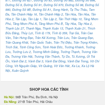
817
,
Đường Số 827
,
Đường Số 83
,
Đường Số 882
,
Đường Số 898
,
Đường Số 9
,
Đường Số 91
,
Đường Số 970
,
Đường Số 98
,
Đường Số
990
,
Đường Số 9B
,
Đường Số A1
,
Song Hành
,
Tạ Thu Thâu
,
Tam
Đa
,
Tân Chánh Hiệp 16
,
Tân Chánh Hiệp 2
,
Tân Hóa
,
Tân Hòa
,
Tân
Hòa 2
,
Tân Lập
,
Tân Lập 1
,
Tân Lập 2
,
Tân Thới Hiệp 10
,
Tăng Nhơn
Phú
,
Tăng Nhơn Phú A
,
Tăng Nhơn Phú B
,
Tây Hòa
,
Tây Hòa 2
,
Thạnh Lộc 27
,
Thanh Nga
,
Thạnh Xuân 13
,
Thạnh Xuân 21
,
Thích
Bửu Đăng
,
Thủy Lợi
,
Tỉnh lộ 179
,
Tỉnh lộ 359
,
Trại Gà
,
Trần Cao
Vân
,
Trần Hưng Đạo
,
Trần Kế Xương
,
Trần Lưu
,
Trần Quang Đạo
,
Trần Quang Khải
,
Trần Quốc Toản
,
Trần Thị Điệu
,
Trần Trọng Khiêm
,
Trích Sài
,
Trịnh Công Sơn
,
Trịnh Hoài Đức
,
Trường Khánh
,
Trường
Lưu
,
Trường Lưu 2
,
Trương Minh Giảng
,
Trường Thạnh
,
Trương Văn
Đa
,
Trương Văn Hải
,
Trương Văn Thành
,
Tự Do
,
Tú Xương
,
Út Trà
Ôn
,
Vành Đai 2
,
Vành Đai 3
,
Vành Đai Đông
,
Vành Đai Trong
,
Võ Chí
Công
,
Võ Nguyên Giáp
,
Võ Quảng
,
Võ Văn Hát
,
Xa La
,
Xa Lộ Hà
Nội
,
Xuân Quỳnh
SHOP HOA CÁC TỈNH
Hà Nội:
56B Trần Phú, Ba Đình, Hà Nội
Đà Nẵng:
271B Trần Phú, Hải Châu