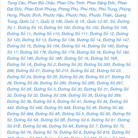
Trọng Cầu
,
Phan Bội Châu
,
Phan Chu Trinh
,
Phan Đặng Đức
,
Phan
Đạt Đức
,
Phan Đình Phùng
,
Phong Phú
,
Phú Hữu
,
Phú Trung
,
Phùng
Hưng
,
Phước Bình
,
Phước Hậu
,
Phước Hữu
,
Phước Thiện
,
Quang
Trung
,
Quốc Lộ 1
,
Quốc lộ 106
,
Quốc lộ 1A
,
Quốc Lộ 52
,
Số
,
Đường
Số 1
,
Đường Số 10
,
Đường Số 100
,
Đường Số 102
,
Đường Số 109
,
Đường Số 11
,
Đường Số 110
,
Đường Số 111
,
Đường Số 12
,
Đường
Số 123
,
Đường Số 13
,
Đường Số 138
,
Đường Số 14
,
Đường Số 147
,
Đường Số 15
,
Đường Số 154
,
Đường Số 16
,
Đường Số 160
,
Đường
Số 17
,
Đường Số 176
,
Đường Số 179
,
Đường Số 18
,
Đường Số 182
,
Đường Số 185
,
Đường Số 18A
,
Đường Số 19
,
Đường Số 19A
,
Đường Số 1A
,
Đường Số 2
,
Đường Số 20
,
Đường Số 200
,
Đường Số
206
,
Đường Số 21
,
Đường Số 215
,
Đường Số 22
,
Đường Số 23
,
Đường Số 24
,
Đường Số 25
,
Đường Số 26
,
Đường Số 27
,
Đường Số
28
,
Đường Số 29
,
Đường Số 290
,
Đường Số 295
,
Đường Số 297
,
Đường Số 2A
,
Đường Số 3
,
Đường Số 30
,
Đường Số 31
,
Đường Số
32
,
Đường Số 33
,
Đường Số 339
,
Đường Số 35
,
Đường Số 359
,
Đường Số 38
,
Đường Số 4
,
Đường Số 41
,
Đường Số 44
,
Đường Số
442
,
Đường Số 448
,
Đường Số 449
,
Đường Số 46
,
Đường Số 48
,
Đường Số 494
,
Đường Số 4A
,
Đường Số 5
,
Đường Số 50
,
Đường Số
52
,
Đường Số 5A
,
Đường Số 5B
,
Đường Số 6
,
Đường Số 61
,
Đường
Số 61B
,
Đường Số 68
,
Đường Số 6A
,
Đường Số 7
,
Đường Số 73
,
Đường Số 74
,
Đường Số 79
,
Đường Số 8
,
Đường Số 816
,
Đường Số