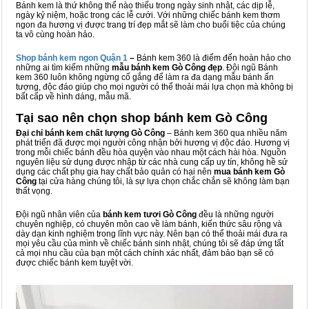
Bánh kem là thứ không thể nào thiếu trong ngày sinh nhật, các dịp lễ,
ngày kỷ niệm, hoặc trong các lễ cưới. Với những chiếc bánh kem thơm
ngon đa hương vị được trang trí đẹp mắt sẽ làm cho buổi tiệc của chúng
ta vô cùng hoàn hảo.
Shop bánh kem ngon Qu
ậ
n 1
–
Bánh kem 360 là điểm đến hoàn hảo cho
những ai tìm kiếm những
mẫu bánh kem Gò Công đẹp
. Đội ngũ Bánh
kem 360 luôn không ngừng cố gắng để làm ra đa dạng mẫu bánh ấn
tượng, độc đáo giúp cho mọi người có thể thoải mái lựa chọn mà không bị
bất cấp về hình dáng, mẫu mã.
Tại sao nên chọn shop bánh kem Gò Công
Đại chỉ bánh kem chất lượng Gò Công
– Bánh kem 360 qua nhiều năm
phát triển đã được mọi người công nhận bởi hương vị độc đáo. Hương vị
trong mỗi chiếc bánh đều hòa quyện vào nhau một cách hài hòa. Nguồn
nguyên liệu sử dụng được nhập từ các nhà cung cấp uy tín, không hề sử
dụng các chất phụ gia hay chất bảo quản có hại nên
mua bánh kem Gò
Công
tại cửa hàng chúng tôi, là sự lựa chọn chắc chắn sẽ không làm bạn
thất vọng.
Đội ngũ nhân viên của
bánh kem tươi Gò Công
đều là những người
chuyên nghiệp, có chuyên môn cao về làm bánh, kiến thức sâu rộng và
dày dạn kinh nghiệm trong lĩnh vực này. Nên bạn có thể thoải mái đưa ra
mọi yêu cầu của mình về chiếc bánh sinh nhật, chúng tôi sẽ đáp ứng tất
cả mọi nhu cầu của bạn một cách chính xác nhất, đảm bảo bạn sẽ có
được chiếc bánh kem tuyệt vời.