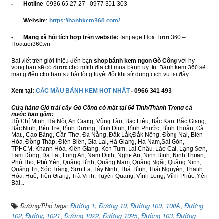
- Hotline:
0936 65 27 27 - 0977 301 303
-
Website:
https://banhkem360.com/
-
Mạng xã hội tích hợp trên website:
fanpage Hoa Tươi 360 –
Hoatuoi360.vn
Bài viết trên giới thiệu đến bạn
shop bánh kem ngon Gò Công
với hy
vọng bạn sẽ có được cho mình địa chỉ mua bánh uy tín. Bánh kem 360 sẽ
mang đến cho bạn sự hài lòng tuyệt đối khi sử dụng dịch vụ tại đây.
Xem tại:
CÁC MẪU BÁNH KEM HOT NHẤT
- 0966 341 493
Cửa hàng Giỏ trái cây Gò Công có mặt tại 64 Tỉnh/Thành Trong cả
nước bao gồm:
Hồ Chí Minh, Hà Nội, An Giang, Vũng Tàu, Bạc Liêu, Bắc Kạn, Bắc Giang,
Bắc Ninh, Bến Tre, Bình Dương, Bình Định, Bình Phước, Bình Thuận, Cà
Mau, Cao Bằng, Cần Thơ, Đà Nẵng, Đắk Lắk,Đắk Nông, Đồng Nai, Biên
Hòa, Đồng Tháp, Điện Biên, Gia Lai, Hà Giang, Hà Nam,Sài Gòn,
TPHCM, Khánh Hòa, Kiên Giang, Kon Tum, Lai Châu, Lào Cai, Lạng Sơn,
Lâm Đồng, Đà Lạt, Long An, Nam Định, Nghệ An, Ninh Bình, Ninh Thuận,
Phú Thọ, Phú Yên, Quảng Bình, Quảng Nam, Quảng Ngãi, Quảng Ninh,
Quảng Trị, Sóc Trăng, Sơn La, Tây Ninh, Thái Bình, Thái Nguyên, Thanh
Hóa, Huế, Tiền Giang, Trà Vinh, Tuyên Quang, Vĩnh Long, Vĩnh Phúc, Yên
Bái...
Đường/Phố tags:
Đường 1
,
Đường 10
,
Đường 100
,
100A
,
Đường
102
,
Đường 1021
,
Đường 1022
,
Đường 1025
,
Đường 103
,
Đường