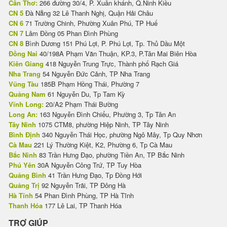
Cần Thơ:
266 đường 30/4, P. Xuân khánh, Q.Ninh Kiều
CN 5
Đà Nẵng 32 Lê Thanh Nghị, Quận Hải Châu
CN 6
71 Trường Chinh, Phường Xuân Phú, TP Huế
CN 7
Lâm Đồng 05 Phan Đình Phùng
CN 8
Bình Dương 151 Phú Lợi, P. Phú Lợi, Tp. Thủ Dầu Một
Đồng Nai
40/198A Phạm Văn Thuận, KP.3, P.Tân Mai Biên Hòa
Kiên Giang
418 Nguyễn Trung Trực, Thành phố Rạch Giá
Nha Trang
54 Nguyễn Đức Cảnh, TP Nha Trang
Vũng Tàu
185B Phạm Hồng Thái, Phường 7
Quảng Nam
61 Nguyễn Du, Tp Tam Kỳ
Vĩnh Long:
20/A2 Phạm Thái Bường
Long An:
163 Nguyễn Đình Chiểu, Phường 3, Tp Tân An
Tây Ninh
1075 CTM8, phường Hiệp Ninh, TP Tây Ninh
Bình Định
340 Nguyễn Thái Học, phường Ngô Mây, Tp Quy Nhơn
Cà Mau
221 Lý Thường Kiệt, K2, Phường 6, Tp Cà Mau
Bắc Ninh
83 Trần Hưng Đạo, phường Tiền An, TP Bắc Ninh
Phú Yên
30A Nguyễn Công Trứ, TP Tuy Hòa
Quảng Bình
41 Trần Hưng Đạo, Tp Đồng Hới
Quảng Trị
92 Nguyễn Trãi, TP Đông Hà
Hà Tĩnh
54 Phan Đình Phùng, TP Hà Tĩnh
Thanh Hóa
177 Lê Lai, TP Thanh Hóa
TRỢ GIÚP