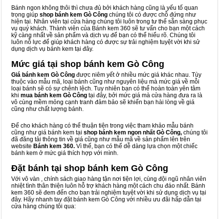
Bánh ngon không thôi thì chưa đủ bởi khách hàng cũng là yếu tố quan
trọng giúp
shop bánh kem Gò Công
chúng tôi có được chỗ đứng như
hiện tại. Nhân viên tại cửa hàng chúng tôi luôn trong tư thế sẵn sàng phục
vụ quý khách. Thành viên của Bánh kem 360 sẽ tư vấn cho bạn một cách
kỹ càng nhất về sản phẩm và dịch vụ để bạn có thể hiểu rõ. Chúng tôi
luôn nỗ lực để giúp khách hàng có được sự trải nghiệm tuyệt vời khi sử
dụng dịch vụ bánh kem tại đây.
Mức giá tại shop bánh kem Gò Công
Giá bánh kem Gò Công
được niêm yết ở nhiều mức giá khác nhau. Tùy
thuộc vào mẫu mã, loại bánh cũng như nguyên liệu mà mức giá về mỗi
loại bánh sẽ có sự chênh lệch. Tuy nhiên bạn có thể hoàn toàn yên tâm
khi
mua bánh kem Gò Công
tại đây, bởi mức giá mà cửa hàng đưa ra là
vô cùng mềm mỏng cạnh tranh đảm bảo sẽ khiến bạn hài lòng về giá
cũng như chất lượng bánh.
Để cho khách hàng có thể thuận tiện trong việc tham khảo mẫu bánh
cũng như giá bánh kem tại
shop bánh kem ngon nhất Gò Công,
chúng tôi
đã đăng tải thông tin về giá cũng như mẫu mã về sản phẩm lên trên
website
Bánh kem 360.
Vì thế, bạn có thể dễ dàng lựa chọn một chiếc
bánh kem ở mức giá thích hợp với mình.
Đặt bánh tại shop bánh kem Gò Công
Với vô vàn
, chính sách giao hàng tận nơi tiện lợi, cùng đội ngũ nhân viên
nhiệt tình thân thiện luôn hỗ trợ khách hàng một cách chu đáo nhất. Bánh
kem 360 sẽ đem đến cho bạn trải nghiệm tuyệt vời khi sử dụng dịch vụ tại
đây. Hãy nhanh tay đặt bánh kem Gò Công với nhiều ưu đãi hấp dẫn tại
cửa hàng chúng tôi qua: