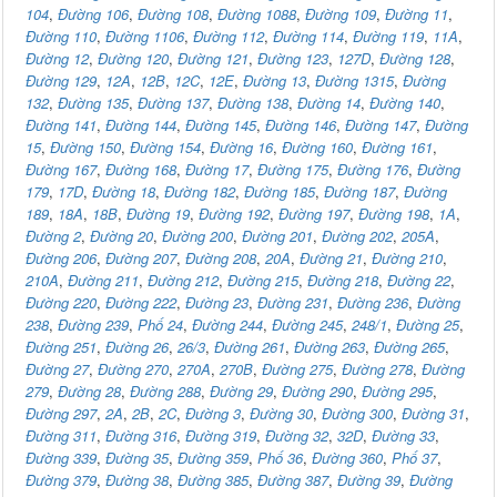
104
,
Đường 106
,
Đường 108
,
Đường 1088
,
Đường 109
,
Đường 11
,
Đường 110
,
Đường 1106
,
Đường 112
,
Đường 114
,
Đường 119
,
11A
,
Đường 12
,
Đường 120
,
Đường 121
,
Đường 123
,
127D
,
Đường 128
,
Đường 129
,
12A
,
12B
,
12C
,
12E
,
Đường 13
,
Đường 1315
,
Đường
132
,
Đường 135
,
Đường 137
,
Đường 138
,
Đường 14
,
Đường 140
,
Đường 141
,
Đường 144
,
Đường 145
,
Đường 146
,
Đường 147
,
Đường
15
,
Đường 150
,
Đường 154
,
Đường 16
,
Đường 160
,
Đường 161
,
Đường 167
,
Đường 168
,
Đường 17
,
Đường 175
,
Đường 176
,
Đường
179
,
17D
,
Đường 18
,
Đường 182
,
Đường 185
,
Đường 187
,
Đường
189
,
18A
,
18B
,
Đường 19
,
Đường 192
,
Đường 197
,
Đường 198
,
1A
,
Đường 2
,
Đường 20
,
Đường 200
,
Đường 201
,
Đường 202
,
205A
,
Đường 206
,
Đường 207
,
Đường 208
,
20A
,
Đường 21
,
Đường 210
,
210A
,
Đường 211
,
Đường 212
,
Đường 215
,
Đường 218
,
Đường 22
,
Đường 220
,
Đường 222
,
Đường 23
,
Đường 231
,
Đường 236
,
Đường
238
,
Đường 239
,
Phố 24
,
Đường 244
,
Đường 245
,
248/1
,
Đường 25
,
Đường 251
,
Đường 26
,
26/3
,
Đường 261
,
Đường 263
,
Đường 265
,
Đường 27
,
Đường 270
,
270A
,
270B
,
Đường 275
,
Đường 278
,
Đường
279
,
Đường 28
,
Đường 288
,
Đường 29
,
Đường 290
,
Đường 295
,
Đường 297
,
2A
,
2B
,
2C
,
Đường 3
,
Đường 30
,
Đường 300
,
Đường 31
,
Đường 311
,
Đường 316
,
Đường 319
,
Đường 32
,
32D
,
Đường 33
,
Đường 339
,
Đường 35
,
Đường 359
,
Phố 36
,
Đường 360
,
Phố 37
,
Đường 379
,
Đường 38
,
Đường 385
,
Đường 387
,
Đường 39
,
Đường