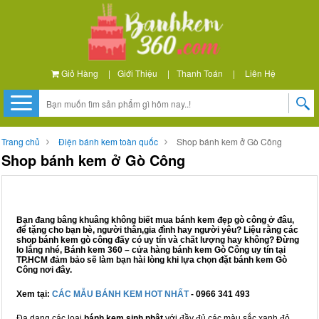
Giỏ Hàng
|
Giới Thiệu
|
Thanh Toán
|
Liên Hệ
Trang chủ
Điện bánh kem toàn quốc
Shop bánh kem ở Gò Công
Shop bánh kem ở Gò Công
Bạn đang bâng khuâng không biết mua bánh kem đẹp gò công ở đâu,
để tặng cho bạn bè, người thân,gia đình hay người yêu? Liệu rằng các
shop bánh kem gò công đấy có uy tín và chất lượng hay không? Đừng
lo lắng nhé, Bánh kem 360 – cửa hàng bánh kem Gò Công uy tín tại
TP.HCM đảm bảo sẽ làm bạn hài lòng khi lựa chọn đặt bánh kem Gò
Công nơi đây.
Xem tại:
CÁC MẪU BÁNH KEM HOT NHẤT
- 0966 341 493
Đa dạng các loại
bánh kem sinh nhật
với đầy đủ các màu sắc xanh đỏ