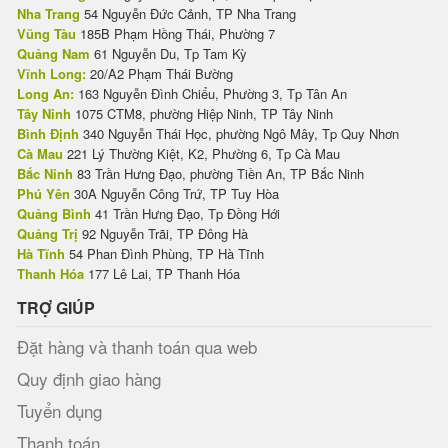
Nha Trang
54 Nguyễn Đức Cảnh, TP Nha Trang
Vũng Tàu
185B Phạm Hồng Thái, Phường 7
Quảng Nam
61 Nguyễn Du, Tp Tam Kỳ
Vĩnh Long:
20/A2 Phạm Thái Bường
Long An:
163 Nguyễn Đình Chiểu, Phường 3, Tp Tân An
Tây Ninh
1075 CTM8, phường Hiệp Ninh, TP Tây Ninh
Bình Định
340 Nguyễn Thái Học, phường Ngô Mây, Tp Quy Nhơn
Cà Mau
221 Lý Thường Kiệt, K2, Phường 6, Tp Cà Mau
Bắc Ninh
83 Trần Hưng Đạo, phường Tiền An, TP Bắc Ninh
Phú Yên
30A Nguyễn Công Trứ, TP Tuy Hòa
Quảng Bình
41 Trần Hưng Đạo, Tp Đồng Hới
Quảng Trị
92 Nguyễn Trãi, TP Đông Hà
Hà Tĩnh
54 Phan Đình Phùng, TP Hà Tĩnh
Thanh Hóa
177 Lê Lai, TP Thanh Hóa
TRỢ GIÚP
Đặt hàng và thanh toán qua web
Quy định giao hàng
Tuyển dụng
Thanh toán