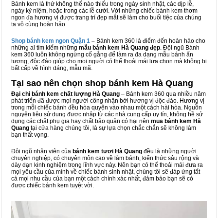
Bánh kem là thứ không thể nào thiếu trong ngày sinh nhật, các dịp lễ,
ngày kỷ niệm, hoặc trong các lễ cưới. Với những chiếc bánh kem thơm
ngon đa hương vị được trang trí đẹp mắt sẽ làm cho buổi tiệc của chúng
ta vô cùng hoàn hảo.
Shop bánh kem ngon Qu
ậ
n 1
–
Bánh kem 360 là điểm đến hoàn hảo cho
những ai tìm kiếm những
mẫu bánh kem Hà Quang đẹp
. Đội ngũ Bánh
kem 360 luôn không ngừng cố gắng để làm ra đa dạng mẫu bánh ấn
tượng, độc đáo giúp cho mọi người có thể thoải mái lựa chọn mà không bị
bất cấp về hình dáng, mẫu mã.
Tại sao nên chọn shop bánh kem Hà Quang
Đại chỉ bánh kem chất lượng Hà Quang
– Bánh kem 360 qua nhiều năm
phát triển đã được mọi người công nhận bởi hương vị độc đáo. Hương vị
trong mỗi chiếc bánh đều hòa quyện vào nhau một cách hài hòa. Nguồn
nguyên liệu sử dụng được nhập từ các nhà cung cấp uy tín, không hề sử
dụng các chất phụ gia hay chất bảo quản có hại nên
mua bánh kem Hà
Quang
tại cửa hàng chúng tôi, là sự lựa chọn chắc chắn sẽ không làm
bạn thất vọng.
Đội ngũ nhân viên của
bánh kem tươi Hà Quang
đều là những người
chuyên nghiệp, có chuyên môn cao về làm bánh, kiến thức sâu rộng và
dày dạn kinh nghiệm trong lĩnh vực này. Nên bạn có thể thoải mái đưa ra
mọi yêu cầu của mình về chiếc bánh sinh nhật, chúng tôi sẽ đáp ứng tất
cả mọi nhu cầu của bạn một cách chính xác nhất, đảm bảo bạn sẽ có
được chiếc bánh kem tuyệt vời.