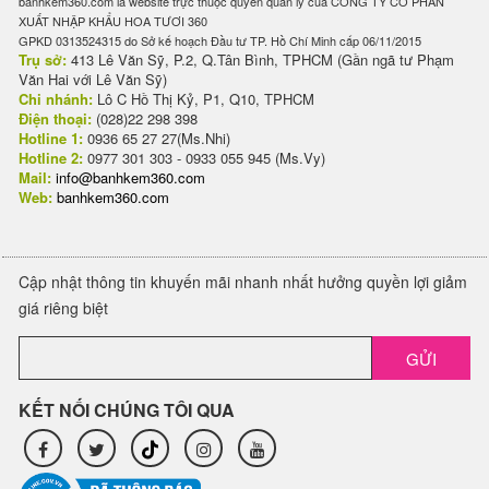
banhkem360.com là website trực thuộc quyền quản lý của CÔNG TY CỔ PHẦN
XUẤT NHẬP KHẨU HOA TƯƠI 360
GPKD 0313524315 do Sở kế hoạch Đầu tư TP. Hồ Chí Minh cấp 06/11/2015
Trụ sở:
413 Lê Văn Sỹ, P.2, Q.Tân Bình, TPHCM (Gần ngã tư Phạm
Văn Hai với Lê Văn Sỹ)
Chi nhánh:
Lô C Hồ Thị Kỷ, P1, Q10, TPHCM
Điện thoại:
(028)22 298 398
Hotline 1:
0936 65 27 27(Ms.Nhi)
Hotline 2:
0977 301 303 - 0933 055 945 (Ms.Vy)
Mail:
info@banhkem360.com
Web:
banhkem360.com
Cập nhật thông tin khuyến mãi nhanh nhất hưởng quyền lợi giảm
giá riêng biệt
GỬI
KẾT NỐI CHÚNG TÔI QUA