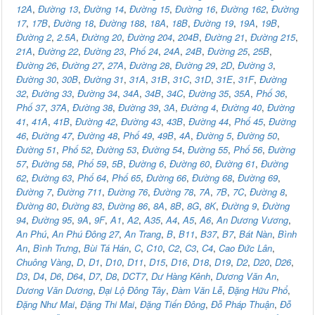
12A
,
Đường 13
,
Đường 14
,
Đường 15
,
Đường 16
,
Đường 162
,
Đường
17
,
17B
,
Đường 18
,
Đường 188
,
18A
,
18B
,
Đường 19
,
19A
,
19B
,
Đường 2
,
2.5A
,
Đường 20
,
Đường 204
,
204B
,
Đường 21
,
Đường 215
,
21A
,
Đường 22
,
Đường 23
,
Phố 24
,
24A
,
24B
,
Đường 25
,
25B
,
Đường 26
,
Đường 27
,
27A
,
Đường 28
,
Đường 29
,
2D
,
Đường 3
,
Đường 30
,
30B
,
Đường 31
,
31A
,
31B
,
31C
,
31D
,
31E
,
31F
,
Đường
32
,
Đường 33
,
Đường 34
,
34A
,
34B
,
34C
,
Đường 35
,
35A
,
Phố 36
,
Phố 37
,
37A
,
Đường 38
,
Đường 39
,
3A
,
Đường 4
,
Đường 40
,
Đường
41
,
41A
,
41B
,
Đường 42
,
Đường 43
,
43B
,
Đường 44
,
Phố 45
,
Đường
46
,
Đường 47
,
Đường 48
,
Phố 49
,
49B
,
4A
,
Đường 5
,
Đường 50
,
Đường 51
,
Phố 52
,
Đường 53
,
Đường 54
,
Đường 55
,
Phố 56
,
Đường
57
,
Đường 58
,
Phố 59
,
5B
,
Đường 6
,
Đường 60
,
Đường 61
,
Đường
62
,
Đường 63
,
Phố 64
,
Phố 65
,
Đường 66
,
Đường 68
,
Đường 69
,
Đường 7
,
Đường 711
,
Đường 76
,
Đường 78
,
7A
,
7B
,
7C
,
Đường 8
,
Đường 80
,
Đường 83
,
Đường 86
,
8A
,
8B
,
8G
,
8K
,
Đường 9
,
Đường
94
,
Đường 95
,
9A
,
9F
,
A1
,
A2
,
A35
,
A4
,
A5
,
A6
,
An Dương Vương
,
An Phú
,
An Phú Đông 27
,
An Trang
,
B
,
B11
,
B37
,
B7
,
Bát Nàn
,
Bình
An
,
Bình Trưng
,
Bùi Tá Hán
,
C
,
C10
,
C2
,
C3
,
C4
,
Cao Đức Lân
,
Chuông Vàng
,
D
,
D1
,
D10
,
D11
,
D15
,
D16
,
D18
,
D19
,
D2
,
D20
,
D26
,
D3
,
D4
,
D6
,
D64
,
D7
,
D8
,
DCT7
,
Dư Hàng Kênh
,
Dương Văn An
,
Dương Văn Dương
,
Đại Lộ Đông Tây
,
Đàm Văn Lễ
,
Đặng Hữu Phổ
,
Đặng Như Mai
,
Đặng Thi Mai
,
Đặng Tiến Đông
,
Đỗ Pháp Thuận
,
Đỗ