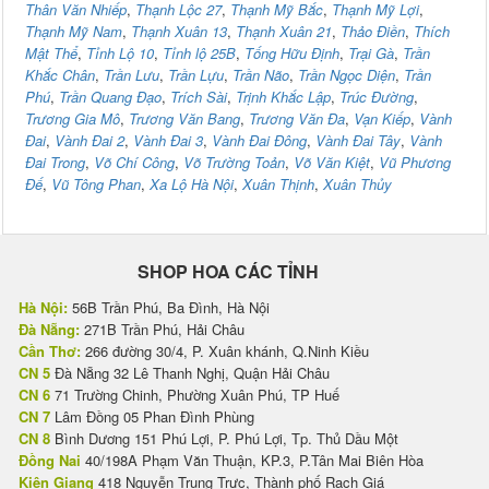
Thân Văn Nhiếp
,
Thạnh Lộc 27
,
Thạnh Mỹ Bắc
,
Thạnh Mỹ Lợi
,
Thạnh Mỹ Nam
,
Thạnh Xuân 13
,
Thạnh Xuân 21
,
Thảo Điền
,
Thích
Mật Thể
,
Tỉnh Lộ 10
,
Tỉnh lộ 25B
,
Tống Hữu Định
,
Trại Gà
,
Trần
Khắc Chân
,
Trần Lưu
,
Trần Lựu
,
Trần Não
,
Trần Ngọc Diện
,
Trần
Phú
,
Trần Quang Đạo
,
Trích Sài
,
Trịnh Khắc Lập
,
Trúc Đường
,
Trương Gia Mô
,
Trương Văn Bang
,
Trương Văn Đa
,
Vạn Kiếp
,
Vành
Đai
,
Vành Đai 2
,
Vành Đai 3
,
Vành Đai Đông
,
Vành Đai Tây
,
Vành
Đai Trong
,
Võ Chí Công
,
Võ Trường Toản
,
Võ Văn Kiệt
,
Vũ Phương
Đế
,
Vũ Tông Phan
,
Xa Lộ Hà Nội
,
Xuân Thịnh
,
Xuân Thủy
SHOP HOA CÁC TỈNH
Hà Nội:
56B Trần Phú, Ba Đình, Hà Nội
Đà Nẵng:
271B Trần Phú, Hải Châu
Cần Thơ:
266 đường 30/4, P. Xuân khánh, Q.Ninh Kiều
CN 5
Đà Nẵng 32 Lê Thanh Nghị, Quận Hải Châu
CN 6
71 Trường Chinh, Phường Xuân Phú, TP Huế
CN 7
Lâm Đồng 05 Phan Đình Phùng
CN 8
Bình Dương 151 Phú Lợi, P. Phú Lợi, Tp. Thủ Dầu Một
Đồng Nai
40/198A Phạm Văn Thuận, KP.3, P.Tân Mai Biên Hòa
Kiên Giang
418 Nguyễn Trung Trực, Thành phố Rạch Giá