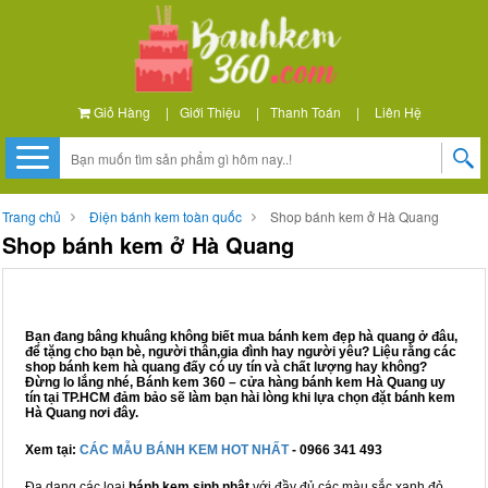
Giỏ Hàng
|
Giới Thiệu
|
Thanh Toán
|
Liên Hệ
Trang chủ
Điện bánh kem toàn quốc
Shop bánh kem ở Hà Quang
Shop bánh kem ở Hà Quang
Bạn đang bâng khuâng không biết mua bánh kem đẹp hà quang ở đâu,
để tặng cho bạn bè, người thân,gia đình hay người yêu? Liệu rằng các
shop bánh kem hà quang đấy có uy tín và chất lượng hay không?
Đừng lo lắng nhé, Bánh kem 360 – cửa hàng bánh kem Hà Quang uy
tín tại TP.HCM đảm bảo sẽ làm bạn hài lòng khi lựa chọn đặt bánh kem
Hà Quang nơi đây.
Xem tại:
CÁC MẪU BÁNH KEM HOT NHẤT
- 0966 341 493
Đa dạng các loại
bánh kem sinh nhật
với đầy đủ các màu sắc xanh đỏ