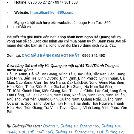
- Hotline:
0936 65 27 27 - 0977 301 303
-
Website:
https://banhkem360.com/
-
Mạng xã hội tích hợp trên website:
fanpage Hoa Tươi 360 –
Hoatuoi360.vn
Bài viết trên giới thiệu đến bạn
shop bánh kem ngon Hà Quang
với hy
vọng bạn sẽ có được cho mình địa chỉ mua bánh uy tín. Bánh kem 360 sẽ
mang đến cho bạn sự hài lòng tuyệt đối khi sử dụng dịch vụ tại đây.
Xem tại:
CÁC MẪU BÁNH KEM HOT NHẤT
- 0966 341 493
Cửa hàng Giỏ trái cây Hà Quang có mặt tại 64 Tỉnh/Thành Trong cả
nước bao gồm:
Hồ Chí Minh, Hà Nội, An Giang, Vũng Tàu, Bạc Liêu, Bắc Kạn, Bắc Giang,
Bắc Ninh, Bến Tre, Bình Dương, Bình Định, Bình Phước, Bình Thuận, Cà
Mau, Cao Bằng, Cần Thơ, Đà Nẵng, Đắk Lắk,Đắk Nông, Đồng Nai, Biên
Hòa, Đồng Tháp, Điện Biên, Gia Lai, Hà Giang, Hà Nam,Sài Gòn,
TPHCM, Khánh Hòa, Kiên Giang, Kon Tum, Lai Châu, Lào Cai, Lạng Sơn,
Lâm Đồng, Đà Lạt, Long An, Nam Định, Nghệ An, Ninh Bình, Ninh Thuận,
Phú Thọ, Phú Yên, Quảng Bình, Quảng Nam, Quảng Ngãi, Quảng Ninh,
Quảng Trị, Sóc Trăng, Sơn La, Tây Ninh, Thái Bình, Thái Nguyên, Thanh
Hóa, Huế, Tiền Giang, Trà Vinh, Tuyên Quang, Vĩnh Long, Vĩnh Phúc, Yên
Bái...
Đường/Phố tags:
Đường 1
,
Đường 10
,
Đường 103
,
Đường 104
,
104A
,
10A
,
10E
,
10F
,
10G
,
Đường 11
,
Đường 112
,
11A
,
Đường 12
,