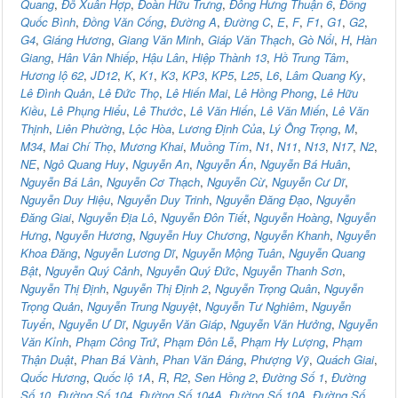
Quang
,
Đỗ Xuân Hợp
,
Đoàn Hữu Trưng
,
Đông Hưng Thuận 6
,
Đồng
Quốc Bình
,
Đồng Văn Cống
,
Đường A
,
Đường C
,
E
,
F
,
F1
,
G1
,
G2
,
G4
,
Giáng Hương
,
Giang Văn Minh
,
Giáp Văn Thạch
,
Gò Nổi
,
H
,
Hàn
Giang
,
Hân Vân Nhiếp
,
Hậu Lân
,
Hiệp Thành 13
,
Hồ Trung Tâm
,
Hương lộ 62
,
JD12
,
K
,
K1
,
K3
,
KP3
,
KP5
,
L25
,
L6
,
Lâm Quang Ky
,
Lê Đình Quản
,
Lê Đức Thọ
,
Lê Hiến Mai
,
Lê Hồng Phong
,
Lê Hữu
Kiều
,
Lê Phụng Hiểu
,
Lê Thước
,
Lê Văn Hiến
,
Lê Văn Miến
,
Lê Văn
Thịnh
,
Liên Phường
,
Lộc Hòa
,
Lương Định Của
,
Lý Ông Trọng
,
M
,
M34
,
Mai Chí Thọ
,
Mương Khai
,
Muồng Tím
,
N1
,
N11
,
N13
,
N17
,
N2
,
NE
,
Ngô Quang Huy
,
Nguyễn An
,
Nguyễn Án
,
Nguyễn Bá Huân
,
Nguyễn Bá Lân
,
Nguyễn Cơ Thạch
,
Nguyễn Cừ
,
Nguyễn Cư Dĩ
,
Nguyễn Duy Hiệu
,
Nguyễn Duy Trinh
,
Nguyễn Đăng Đạo
,
Nguyễn
Đăng Giai
,
Nguyễn Địa Lô
,
Nguyễn Đôn Tiết
,
Nguyễn Hoàng
,
Nguyễn
Hưng
,
Nguyễn Hương
,
Nguyễn Huy Chương
,
Nguyễn Khanh
,
Nguyễn
Khoa Đăng
,
Nguyễn Lương Dĩ
,
Nguyễn Mộng Tuân
,
Nguyễn Quang
Bật
,
Nguyễn Quý Cảnh
,
Nguyễn Quý Đức
,
Nguyễn Thanh Sơn
,
Nguyễn Thị Định
,
Nguyễn Thị Định 2
,
Nguyễn Trọng Quân
,
Nguyễn
Trọng Quản
,
Nguyễn Trung Nguyệt
,
Nguyễn Tư Nghiêm
,
Nguyễn
Tuyển
,
Nguyễn Ư Dĩ
,
Nguyễn Văn Giáp
,
Nguyễn Văn Hưởng
,
Nguyễn
Văn Kỉnh
,
Phạm Công Trứ
,
Phạm Đôn Lễ
,
Phạm Hy Lượng
,
Phạm
Thận Duật
,
Phan Bá Vành
,
Phan Văn Đáng
,
Phượng Vỹ
,
Quách Giai
,
Quốc Hương
,
Quốc lộ 1A
,
R
,
R2
,
Sen Hồng 2
,
Đường Số 1
,
Đường
Số 10
,
Đường Số 104
,
Đường Số 104A
,
Đường Số 10A
,
Đường Số