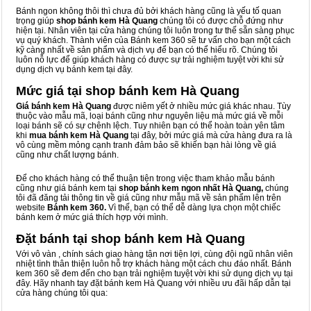
Bánh ngon không thôi thì chưa đủ bởi khách hàng cũng là yếu tố quan
trọng giúp
shop bánh kem Hà Quang
chúng tôi có được chỗ đứng như
hiện tại. Nhân viên tại cửa hàng chúng tôi luôn trong tư thế sẵn sàng phục
vụ quý khách. Thành viên của Bánh kem 360 sẽ tư vấn cho bạn một cách
kỹ càng nhất về sản phẩm và dịch vụ để bạn có thể hiểu rõ. Chúng tôi
luôn nỗ lực để giúp khách hàng có được sự trải nghiệm tuyệt vời khi sử
dụng dịch vụ bánh kem tại đây.
Mức giá tại shop bánh kem Hà Quang
Giá bánh kem Hà Quang
được niêm yết ở nhiều mức giá khác nhau. Tùy
thuộc vào mẫu mã, loại bánh cũng như nguyên liệu mà mức giá về mỗi
loại bánh sẽ có sự chênh lệch. Tuy nhiên bạn có thể hoàn toàn yên tâm
khi
mua bánh kem Hà Quang
tại đây, bởi mức giá mà cửa hàng đưa ra là
vô cùng mềm mỏng cạnh tranh đảm bảo sẽ khiến bạn hài lòng về giá
cũng như chất lượng bánh.
Để cho khách hàng có thể thuận tiện trong việc tham khảo mẫu bánh
cũng như giá bánh kem tại
shop bánh kem ngon nhất Hà Quang,
chúng
tôi đã đăng tải thông tin về giá cũng như mẫu mã về sản phẩm lên trên
website
Bánh kem 360.
Vì thế, bạn có thể dễ dàng lựa chọn một chiếc
bánh kem ở mức giá thích hợp với mình.
Đặt bánh tại shop bánh kem Hà Quang
Với vô vàn
, chính sách giao hàng tận nơi tiện lợi, cùng đội ngũ nhân viên
nhiệt tình thân thiện luôn hỗ trợ khách hàng một cách chu đáo nhất. Bánh
kem 360 sẽ đem đến cho bạn trải nghiệm tuyệt vời khi sử dụng dịch vụ tại
đây. Hãy nhanh tay đặt bánh kem Hà Quang với nhiều ưu đãi hấp dẫn tại
cửa hàng chúng tôi qua: