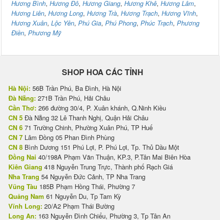
Hương Bình
,
Hương Đô
,
Hương Giang
,
Hương Khê
,
Hương Lâm
,
Hương Liên
,
Hương Long
,
Hương Trà
,
Hương Trạch
,
Hương Vĩnh
,
Hương Xuân
,
Lộc Yên
,
Phú Gia
,
Phú Phong
,
Phúc Trạch
,
Phương
Điền
,
Phương Mỹ
SHOP HOA CÁC TỈNH
Hà Nội:
56B Trần Phú, Ba Đình, Hà Nội
Đà Nẵng:
271B Trần Phú, Hải Châu
Cần Thơ:
266 đường 30/4, P. Xuân khánh, Q.Ninh Kiều
CN 5
Đà Nẵng 32 Lê Thanh Nghị, Quận Hải Châu
CN 6
71 Trường Chinh, Phường Xuân Phú, TP Huế
CN 7
Lâm Đồng 05 Phan Đình Phùng
CN 8
Bình Dương 151 Phú Lợi, P. Phú Lợi, Tp. Thủ Dầu Một
Đồng Nai
40/198A Phạm Văn Thuận, KP.3, P.Tân Mai Biên Hòa
Kiên Giang
418 Nguyễn Trung Trực, Thành phố Rạch Giá
Nha Trang
54 Nguyễn Đức Cảnh, TP Nha Trang
Vũng Tàu
185B Phạm Hồng Thái, Phường 7
Quảng Nam
61 Nguyễn Du, Tp Tam Kỳ
Vĩnh Long:
20/A2 Phạm Thái Bường
Long An:
163 Nguyễn Đình Chiểu, Phường 3, Tp Tân An