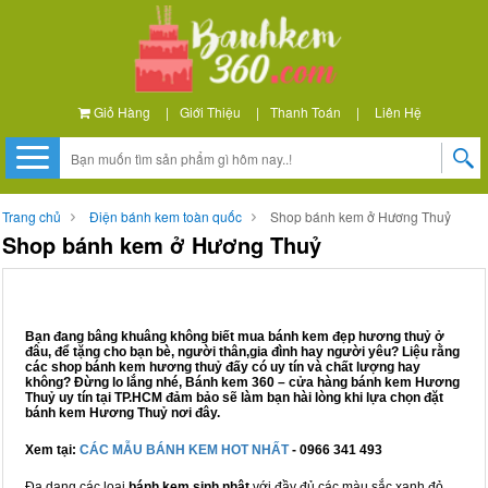
Giỏ Hàng
|
Giới Thiệu
|
Thanh Toán
|
Liên Hệ
Trang chủ
Điện bánh kem toàn quốc
Shop bánh kem ở Hương Thuỷ
Shop bánh kem ở Hương Thuỷ
Bạn đang bâng khuâng không biết mua bánh kem đẹp hương thuỷ ở
đâu, để tặng cho bạn bè, người thân,gia đình hay người yêu? Liệu rằng
các shop bánh kem hương thuỷ đấy có uy tín và chất lượng hay
không? Đừng lo lắng nhé, Bánh kem 360 – cửa hàng bánh kem Hương
Thuỷ uy tín tại TP.HCM đảm bảo sẽ làm bạn hài lòng khi lựa chọn đặt
bánh kem Hương Thuỷ nơi đây.
Xem tại:
CÁC MẪU BÁNH KEM HOT NHẤT
- 0966 341 493
Đa dạng các loại
bánh kem sinh nhật
với đầy đủ các màu sắc xanh đỏ