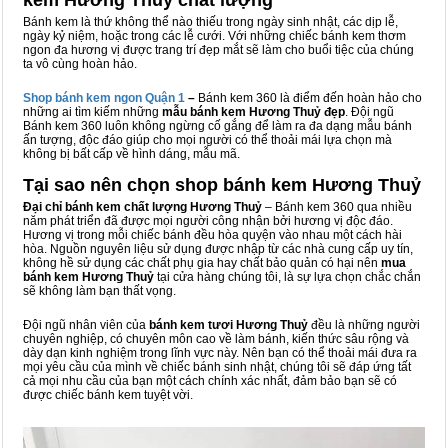
kem Hương Thuỷ chất lượng
Bánh kem là thứ không thể nào thiếu trong ngày sinh nhật, các dịp lễ,
ngày kỷ niệm, hoặc trong các lễ cưới. Với những chiếc bánh kem thơm
ngon đa hương vị được trang trí đẹp mắt sẽ làm cho buổi tiệc của chúng
ta vô cùng hoàn hảo.
Shop bánh kem ngon Qu
ậ
n 1
–
Bánh kem 360 là điểm đến hoàn hảo cho
những ai tìm kiếm những
mẫu bánh kem Hương Thuỷ đẹp
. Đội ngũ
Bánh kem 360 luôn không ngừng cố gắng để làm ra đa dạng mẫu bánh
ấn tượng, độc đáo giúp cho mọi người có thể thoải mái lựa chọn mà
không bị bất cấp về hình dáng, mẫu mã.
Tại sao nên chọn shop bánh kem Hương Thuỷ
Đại chỉ bánh kem chất lượng Hương Thuỷ
– Bánh kem 360 qua nhiều
năm phát triển đã được mọi người công nhận bởi hương vị độc đáo.
Hương vị trong mỗi chiếc bánh đều hòa quyện vào nhau một cách hài
hòa. Nguồn nguyên liệu sử dụng được nhập từ các nhà cung cấp uy tín,
không hề sử dụng các chất phụ gia hay chất bảo quản có hại nên
mua
bánh kem Hương Thuỷ
tại cửa hàng chúng tôi, là sự lựa chọn chắc chắn
sẽ không làm bạn thất vọng.
Đội ngũ nhân viên của
bánh kem tươi Hương Thuỷ
đều là những người
chuyên nghiệp, có chuyên môn cao về làm bánh, kiến thức sâu rộng và
dày dạn kinh nghiệm trong lĩnh vực này. Nên bạn có thể thoải mái đưa ra
mọi yêu cầu của mình về chiếc bánh sinh nhật, chúng tôi sẽ đáp ứng tất
cả mọi nhu cầu của bạn một cách chính xác nhất, đảm bảo bạn sẽ có
được chiếc bánh kem tuyệt vời.