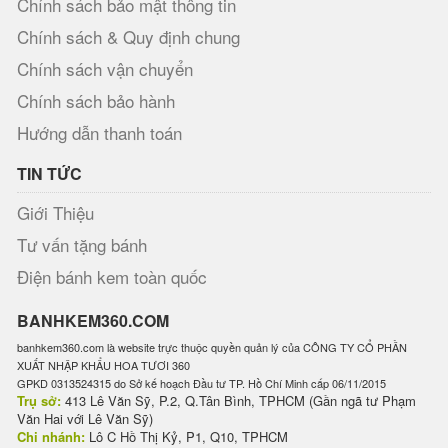
Chính sách bảo mật thông tin
Chính sách & Quy định chung
Chính sách vận chuyển
Chính sách bảo hành
Hướng dẫn thanh toán
TIN TỨC
Giới Thiệu
Tư vấn tặng bánh
Điện bánh kem toàn quốc
BANHKEM360.COM
banhkem360.com là website trực thuộc quyền quản lý của CÔNG TY CỔ PHẦN
XUẤT NHẬP KHẨU HOA TƯƠI 360
GPKD 0313524315 do Sở kế hoạch Đầu tư TP. Hồ Chí Minh cấp 06/11/2015
Trụ sở:
413 Lê Văn Sỹ, P.2, Q.Tân Bình, TPHCM (Gần ngã tư Phạm
Văn Hai với Lê Văn Sỹ)
Chi nhánh:
Lô C Hồ Thị Kỷ, P1, Q10, TPHCM