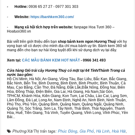
- Hotline:
0936 65 27 27 - 0977 301 303
-
Website:
https://banhkem360.com/
-
Mạng xã hội tích hợp trên website:
fanpage Hoa Tươi 360 –
Hoatuoi360.vn
Bài viết trên giới thiệu đến bạn
shop bánh kem ngon Hương Thuỷ
với hy
vọng bạn sẽ có được cho mình địa chỉ mua bánh uy tín. Bánh kem 360 sẽ
mang đến cho bạn sự hài lòng tuyệt đối khi sử dụng dịch vụ tại đây.
Xem tại:
CÁC MẪU BÁNH KEM HOT NHẤT
- 0966 341 493
Cửa hàng Giỏ trái cây Hương Thuỷ có mặt tại 64 Tỉnh/Thành Trong cả
nước bao gồm:
Hồ Chí Minh, Hà Nội, An Giang, Vũng Tàu, Bạc Liêu, Bắc Kạn, Bắc Giang,
Bắc Ninh, Bến Tre, Bình Dương, Bình Định, Bình Phước, Bình Thuận, Cà
Mau, Cao Bằng, Cần Thơ, Đà Nẵng, Đắk Lắk,Đắk Nông, Đồng Nai, Biên
Hòa, Đồng Tháp, Điện Biên, Gia Lai, Hà Giang, Hà Nam,Sài Gòn,
TPHCM, Khánh Hòa, Kiên Giang, Kon Tum, Lai Châu, Lào Cai, Lạng Sơn,
Lâm Đồng, Đà Lạt, Long An, Nam Định, Nghệ An, Ninh Bình, Ninh Thuận,
Phú Thọ, Phú Yên, Quảng Bình, Quảng Nam, Quảng Ngãi, Quảng Ninh,
Quảng Trị, Sóc Trăng, Sơn La, Tây Ninh, Thái Bình, Thái Nguyên, Thanh
Hóa, Huế, Tiền Giang, Trà Vinh, Tuyên Quang, Vĩnh Long, Vĩnh Phúc, Yên
Bái...
Phường/Xã/Thị trấn tags:
Phúc Đồng
,
Gia Phố
,
Hà Linh
,
Hoà Hải
,