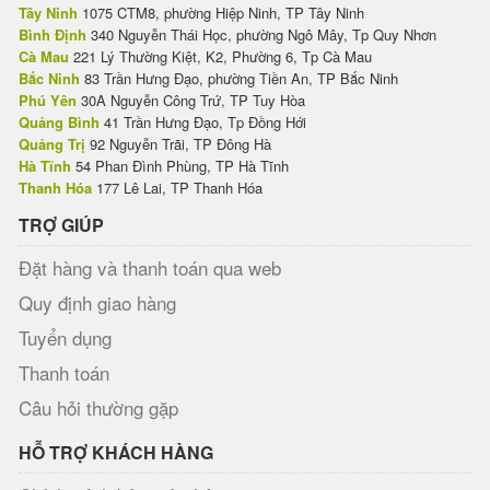
Tây Ninh
1075 CTM8, phường Hiệp Ninh, TP Tây Ninh
Bình Định
340 Nguyễn Thái Học, phường Ngô Mây, Tp Quy Nhơn
Cà Mau
221 Lý Thường Kiệt, K2, Phường 6, Tp Cà Mau
Bắc Ninh
83 Trần Hưng Đạo, phường Tiền An, TP Bắc Ninh
Phú Yên
30A Nguyễn Công Trứ, TP Tuy Hòa
Quảng Bình
41 Trần Hưng Đạo, Tp Đồng Hới
Quảng Trị
92 Nguyễn Trãi, TP Đông Hà
Hà Tĩnh
54 Phan Đình Phùng, TP Hà Tĩnh
Thanh Hóa
177 Lê Lai, TP Thanh Hóa
TRỢ GIÚP
Đặt hàng và thanh toán qua web
Quy định giao hàng
Tuyển dụng
Thanh toán
Câu hỏi thường gặp
HỖ TRỢ KHÁCH HÀNG