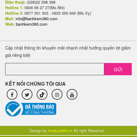
Điện thoại:
(028)22 298 398
Hotline 1:
0936 65 27 27(Ms.Nhi)
Hotline 2:
0977 301 303 - 0933 055 945 (Ms.Vy)
Mail:
info@banhkem360.com
Web:
banhkem360.com
Cập nhật thông tin khuyến mãi nhanh nhất hưởng quyền lợi giảm
giá riêng biệt
GỬI
KẾT NỐI CHÚNG TÔI QUA
Design by
All right Reserval.
hoatuoi360.vn