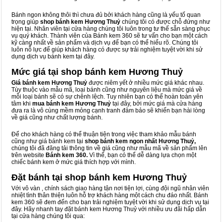
Bánh ngon không thôi thì chưa đủ bởi khách hàng cũng là yếu tố quan
trọng giúp
shop bánh kem Hương Thuỷ
chúng tôi có được chỗ đứng như
hiện tại. Nhân viên tại cửa hàng chúng tôi luôn trong tư thế sẵn sàng phục
vụ quý khách. Thành viên của Bánh kem 360 sẽ tư vấn cho bạn một cách
kỹ càng nhất về sản phẩm và dịch vụ để bạn có thể hiểu rõ. Chúng tôi
luôn nỗ lực để giúp khách hàng có được sự trải nghiệm tuyệt vời khi sử
dụng dịch vụ bánh kem tại đây.
Mức giá tại shop bánh kem Hương Thuỷ
Giá bánh kem Hương Thuỷ
được niêm yết ở nhiều mức giá khác nhau.
Tùy thuộc vào mẫu mã, loại bánh cũng như nguyên liệu mà mức giá về
mỗi loại bánh sẽ có sự chênh lệch. Tuy nhiên bạn có thể hoàn toàn yên
tâm khi
mua bánh kem Hương Thuỷ
tại đây, bởi mức giá mà cửa hàng
đưa ra là vô cùng mềm mỏng cạnh tranh đảm bảo sẽ khiến bạn hài lòng
về giá cũng như chất lượng bánh.
Để cho khách hàng có thể thuận tiện trong việc tham khảo mẫu bánh
cũng như giá bánh kem tại
shop bánh kem ngon nhất Hương Thuỷ,
chúng tôi đã đăng tải thông tin về giá cũng như mẫu mã về sản phẩm lên
trên website
Bánh kem 360.
Vì thế, bạn có thể dễ dàng lựa chọn một
chiếc bánh kem ở mức giá thích hợp với mình.
Đặt bánh tại shop bánh kem Hương Thuỷ
Với vô vàn
, chính sách giao hàng tận nơi tiện lợi, cùng đội ngũ nhân viên
nhiệt tình thân thiện luôn hỗ trợ khách hàng một cách chu đáo nhất. Bánh
kem 360 sẽ đem đến cho bạn trải nghiệm tuyệt vời khi sử dụng dịch vụ tại
đây. Hãy nhanh tay đặt bánh kem Hương Thuỷ với nhiều ưu đãi hấp dẫn
tại cửa hàng chúng tôi qua: