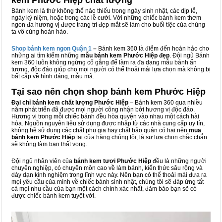
kem Phước Hiệp chất lượng
Bánh kem là thứ không thể nào thiếu trong ngày sinh nhật, các dịp lễ,
ngày kỷ niệm, hoặc trong các lễ cưới. Với những chiếc bánh kem thơm
ngon đa hương vị được trang trí đẹp mắt sẽ làm cho buổi tiệc của chúng
ta vô cùng hoàn hảo.
Shop bánh kem ngon Qu
ậ
n 1
–
Bánh kem 360 là điểm đến hoàn hảo cho
những ai tìm kiếm những
mẫu bánh kem Phước Hiệp đẹp
. Đội ngũ Bánh
kem 360 luôn không ngừng cố gắng để làm ra đa dạng mẫu bánh ấn
tượng, độc đáo giúp cho mọi người có thể thoải mái lựa chọn mà không bị
bất cấp về hình dáng, mẫu mã.
Tại sao nên chọn shop bánh kem Phước Hiệp
Đại chỉ bánh kem chất lượng Phước Hiệp
– Bánh kem 360 qua nhiều
năm phát triển đã được mọi người công nhận bởi hương vị độc đáo.
Hương vị trong mỗi chiếc bánh đều hòa quyện vào nhau một cách hài
hòa. Nguồn nguyên liệu sử dụng được nhập từ các nhà cung cấp uy tín,
không hề sử dụng các chất phụ gia hay chất bảo quản có hại nên
mua
bánh kem Phước Hiệp
tại cửa hàng chúng tôi, là sự lựa chọn chắc chắn
sẽ không làm bạn thất vọng.
Đội ngũ nhân viên của
bánh kem tươi Phước Hiệp
đều là những người
chuyên nghiệp, có chuyên môn cao về làm bánh, kiến thức sâu rộng và
dày dạn kinh nghiệm trong lĩnh vực này. Nên bạn có thể thoải mái đưa ra
mọi yêu cầu của mình về chiếc bánh sinh nhật, chúng tôi sẽ đáp ứng tất
cả mọi nhu cầu của bạn một cách chính xác nhất, đảm bảo bạn sẽ có
được chiếc bánh kem tuyệt vời.