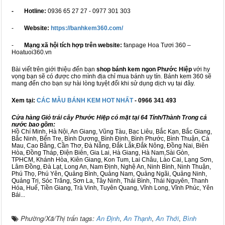
- Hotline:
0936 65 27 27 - 0977 301 303
-
Website:
https://banhkem360.com/
-
Mạng xã hội tích hợp trên website:
fanpage Hoa Tươi 360 –
Hoatuoi360.vn
Bài viết trên giới thiệu đến bạn
shop bánh kem ngon Phước Hiệp
với hy
vọng bạn sẽ có được cho mình địa chỉ mua bánh uy tín. Bánh kem 360 sẽ
mang đến cho bạn sự hài lòng tuyệt đối khi sử dụng dịch vụ tại đây.
Xem tại:
CÁC MẪU BÁNH KEM HOT NHẤT
- 0966 341 493
Cửa hàng Giỏ trái cây Phước Hiệp có mặt tại 64 Tỉnh/Thành Trong cả
nước bao gồm:
Hồ Chí Minh, Hà Nội, An Giang, Vũng Tàu, Bạc Liêu, Bắc Kạn, Bắc Giang,
Bắc Ninh, Bến Tre, Bình Dương, Bình Định, Bình Phước, Bình Thuận, Cà
Mau, Cao Bằng, Cần Thơ, Đà Nẵng, Đắk Lắk,Đắk Nông, Đồng Nai, Biên
Hòa, Đồng Tháp, Điện Biên, Gia Lai, Hà Giang, Hà Nam,Sài Gòn,
TPHCM, Khánh Hòa, Kiên Giang, Kon Tum, Lai Châu, Lào Cai, Lạng Sơn,
Lâm Đồng, Đà Lạt, Long An, Nam Định, Nghệ An, Ninh Bình, Ninh Thuận,
Phú Thọ, Phú Yên, Quảng Bình, Quảng Nam, Quảng Ngãi, Quảng Ninh,
Quảng Trị, Sóc Trăng, Sơn La, Tây Ninh, Thái Bình, Thái Nguyên, Thanh
Hóa, Huế, Tiền Giang, Trà Vinh, Tuyên Quang, Vĩnh Long, Vĩnh Phúc, Yên
Bái...
Phường/Xã/Thị trấn tags:
An Định
,
An Thạnh
,
An Thới
,
Bình