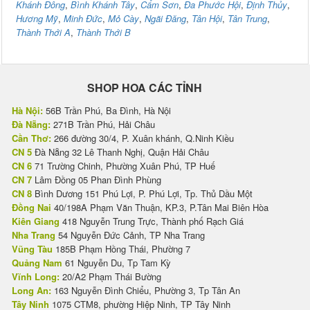
Khánh Đông
,
Bình Khánh Tây
,
Cẩm Sơn
,
Đa Phước Hội
,
Định Thủy
,
Hương Mỹ
,
Minh Đức
,
Mỏ Cày
,
Ngãi Đăng
,
Tân Hội
,
Tân Trung
,
Thành Thới A
,
Thành Thới B
SHOP HOA CÁC TỈNH
Hà Nội:
56B Trần Phú, Ba Đình, Hà Nội
Đà Nẵng:
271B Trần Phú, Hải Châu
Cần Thơ:
266 đường 30/4, P. Xuân khánh, Q.Ninh Kiều
CN 5
Đà Nẵng 32 Lê Thanh Nghị, Quận Hải Châu
CN 6
71 Trường Chinh, Phường Xuân Phú, TP Huế
CN 7
Lâm Đồng 05 Phan Đình Phùng
CN 8
Bình Dương 151 Phú Lợi, P. Phú Lợi, Tp. Thủ Dầu Một
Đồng Nai
40/198A Phạm Văn Thuận, KP.3, P.Tân Mai Biên Hòa
Kiên Giang
418 Nguyễn Trung Trực, Thành phố Rạch Giá
Nha Trang
54 Nguyễn Đức Cảnh, TP Nha Trang
Vũng Tàu
185B Phạm Hồng Thái, Phường 7
Quảng Nam
61 Nguyễn Du, Tp Tam Kỳ
Vĩnh Long:
20/A2 Phạm Thái Bường
Long An:
163 Nguyễn Đình Chiểu, Phường 3, Tp Tân An
Tây Ninh
1075 CTM8, phường Hiệp Ninh, TP Tây Ninh