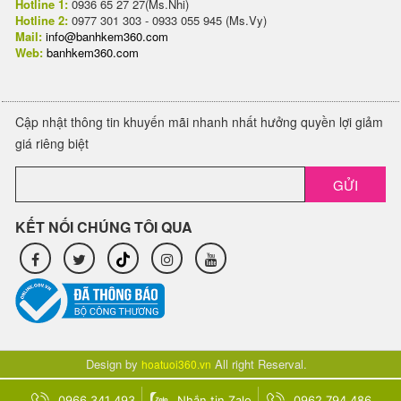
Hotline 1:
0936 65 27 27(Ms.Nhi)
Hotline 2:
0977 301 303 - 0933 055 945 (Ms.Vy)
Mail:
info@banhkem360.com
Web:
banhkem360.com
Cập nhật thông tin khuyến mãi nhanh nhất hưởng quyền lợi giảm
giá riêng biệt
GỬI
KẾT NỐI CHÚNG TÔI QUA
Design by
All right Reserval.
hoatuoi360.vn
0966 341 493
Nhắn tin Zalo
0962 794 486