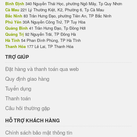
Bình Định
340 Nguyễn Thái Học, phường Ngô Mây, Tp Quy Nhơn
Cà Mau
221 Lý Thường Kiệt, K2, Phường 6, Tp Cà Mau
Bắc Ninh
83 Trần Hưng Đạo, phường Tiền An, TP Bắc Ninh
Phú Yên
30A Nguyễn Công Trứ, TP Tuy Hòa
Quảng Bình
41 Trần Hưng Đạo, Tp Đồng Hới
Quảng Trị
92 Nguyễn Trãi, TP Đông Hà
Hà Tĩnh
54 Phan Đình Phùng, TP Hà Tĩnh
Thanh Hóa
177 Lê Lai, TP Thanh Hóa
TRỢ GIÚP
Đặt hàng và thanh toán qua web
Quy định giao hàng
Tuyển dụng
Thanh toán
Câu hỏi thường gặp
HỖ TRỢ KHÁCH HÀNG
Chính sách bảo mật thông tin