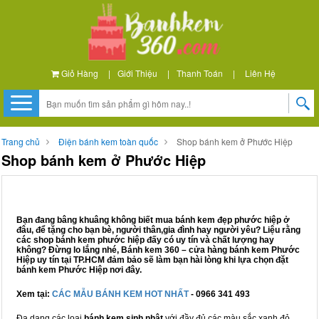
Giỏ Hàng
|
Giới Thiệu
|
Thanh Toán
|
Liên Hệ
Trang chủ
Điện bánh kem toàn quốc
Shop bánh kem ở Phước Hiệp
Shop bánh kem ở Phước Hiệp
Bạn đang bâng khuâng không biết mua bánh kem đẹp phước hiệp ở
đâu, để tặng cho bạn bè, người thân,gia đình hay người yêu? Liệu rằng
các shop bánh kem phước hiệp đấy có uy tín và chất lượng hay
không? Đừng lo lắng nhé, Bánh kem 360 – cửa hàng bánh kem Phước
Hiệp uy tín tại TP.HCM đảm bảo sẽ làm bạn hài lòng khi lựa chọn đặt
bánh kem Phước Hiệp nơi đây.
Xem tại:
CÁC MẪU BÁNH KEM HOT NHẤT
- 0966 341 493
Đa dạng các loại
bánh kem sinh nhật
với đầy đủ các màu sắc xanh đỏ