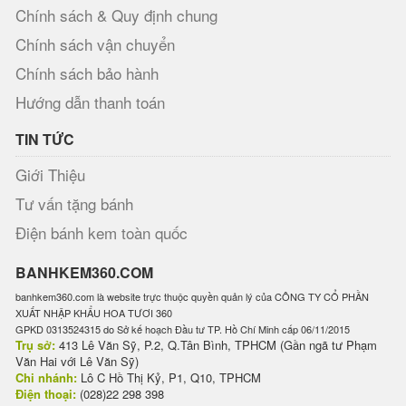
Chính sách & Quy định chung
Chính sách vận chuyển
Chính sách bảo hành
Hướng dẫn thanh toán
TIN TỨC
Giới Thiệu
Tư vấn tặng bánh
Điện bánh kem toàn quốc
BANHKEM360.COM
banhkem360.com là website trực thuộc quyền quản lý của CÔNG TY CỔ PHẦN
XUẤT NHẬP KHẨU HOA TƯƠI 360
GPKD 0313524315 do Sở kế hoạch Đầu tư TP. Hồ Chí Minh cấp 06/11/2015
Trụ sở:
413 Lê Văn Sỹ, P.2, Q.Tân Bình, TPHCM (Gần ngã tư Phạm
Văn Hai với Lê Văn Sỹ)
Chi nhánh:
Lô C Hồ Thị Kỷ, P1, Q10, TPHCM
Điện thoại:
(028)22 298 398