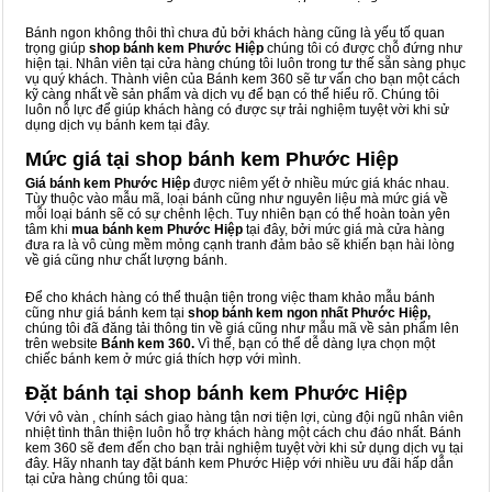
Bánh ngon không thôi thì chưa đủ bởi khách hàng cũng là yếu tố quan
trọng giúp
shop bánh kem Phước Hiệp
chúng tôi có được chỗ đứng như
hiện tại. Nhân viên tại cửa hàng chúng tôi luôn trong tư thế sẵn sàng phục
vụ quý khách. Thành viên của Bánh kem 360 sẽ tư vấn cho bạn một cách
kỹ càng nhất về sản phẩm và dịch vụ để bạn có thể hiểu rõ. Chúng tôi
luôn nỗ lực để giúp khách hàng có được sự trải nghiệm tuyệt vời khi sử
dụng dịch vụ bánh kem tại đây.
Mức giá tại shop bánh kem Phước Hiệp
Giá bánh kem Phước Hiệp
được niêm yết ở nhiều mức giá khác nhau.
Tùy thuộc vào mẫu mã, loại bánh cũng như nguyên liệu mà mức giá về
mỗi loại bánh sẽ có sự chênh lệch. Tuy nhiên bạn có thể hoàn toàn yên
tâm khi
mua bánh kem Phước Hiệp
tại đây, bởi mức giá mà cửa hàng
đưa ra là vô cùng mềm mỏng cạnh tranh đảm bảo sẽ khiến bạn hài lòng
về giá cũng như chất lượng bánh.
Để cho khách hàng có thể thuận tiện trong việc tham khảo mẫu bánh
cũng như giá bánh kem tại
shop bánh kem ngon nhất Phước Hiệp,
chúng tôi đã đăng tải thông tin về giá cũng như mẫu mã về sản phẩm lên
trên website
Bánh kem 360.
Vì thế, bạn có thể dễ dàng lựa chọn một
chiếc bánh kem ở mức giá thích hợp với mình.
Đặt bánh tại shop bánh kem Phước Hiệp
Với vô vàn
, chính sách giao hàng tận nơi tiện lợi, cùng đội ngũ nhân viên
nhiệt tình thân thiện luôn hỗ trợ khách hàng một cách chu đáo nhất. Bánh
kem 360 sẽ đem đến cho bạn trải nghiệm tuyệt vời khi sử dụng dịch vụ tại
đây. Hãy nhanh tay đặt bánh kem Phước Hiệp với nhiều ưu đãi hấp dẫn
tại cửa hàng chúng tôi qua: