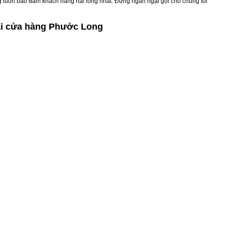
ng luôn bảo đảm khách hàng hài lòng nhất. Đừng ngần ngại gọi cho chúng tôi
ại cửa hàng Phước Long