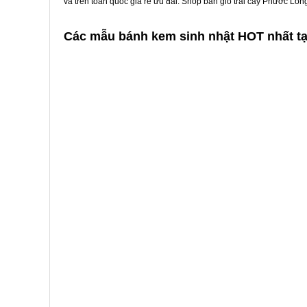
và trên toàn quốc giá rẻ ưu đãi. Shop bán giỏ trái cây Phước Lo
Các mẫu bánh kem sinh nhật HOT nhất t