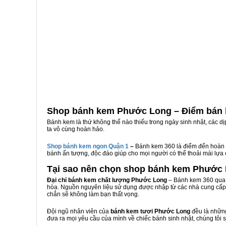
Shop bánh kem Phước Long – Điểm bán 
Bánh kem là thứ không thể nào thiếu trong ngày sinh nhật, các d
ta vô cùng hoàn hảo.
Shop bánh kem ngon Qu
ậ
n 1
–
Bánh kem 360 là điểm đến hoàn 
bánh ấn tượng, độc đáo giúp cho mọi người có thể thoải mái lựa
Tại sao nên chọn shop bánh kem Phước
Đại chỉ bánh kem chất lượng Phước Long
– Bánh kem 360 qua n
hòa. Nguồn nguyên liệu sử dụng được nhập từ các nhà cung cấp 
chắn sẽ không làm bạn thất vọng.
Đội ngũ nhân viên của
bánh kem tươi Phước Long
đều là những
đưa ra mọi yêu cầu của mình về chiếc bánh sinh nhật, chúng tôi 