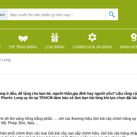
anh
P
DIP TẶNG BÁNH
LOẠI BÁNH
COMBO HOA VÀ BÁNH
BÁNH KE
c Long
 ở đâu, để tặng cho bạn bè, người thân,gia đình hay người yêu? Liệu rằng c
Phước Long uy tín tại TP.HCM đảm bảo sẽ làm bạn hài lòng khi lựa chọn đặt b
 đỏ tím vàng hồng trắng phấn...... với các thương hiệu Giỏ trái cây chính hãng uy t
ỹ, Pháp, Đức, Italy.....
hân phối chính thức các loại Giỏ trái cây cao cấp chính hiệu, Giỏ trái cây hàng n