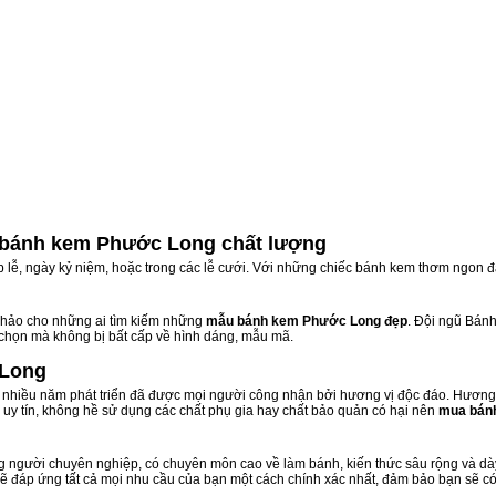
bánh kem Phước Long chất lượng
ịp lễ, ngày kỷ niệm, hoặc trong các lễ cưới. Với những chiếc bánh kem thơm ngon đ
hảo cho những ai tìm kiếm những
mẫu bánh kem Phước Long đẹp
. Đội ngũ Bán
 chọn mà không bị bất cấp về hình dáng, mẫu mã.
 Long
hiều năm phát triển đã được mọi người công nhận bởi hương vị độc đáo. Hương 
uy tín, không hề sử dụng các chất phụ gia hay chất bảo quản có hại nên
mua bán
 người chuyên nghiệp, có chuyên môn cao về làm bánh, kiến thức sâu rộng và dày 
sẽ đáp ứng tất cả mọi nhu cầu của bạn một cách chính xác nhất, đảm bảo bạn sẽ có