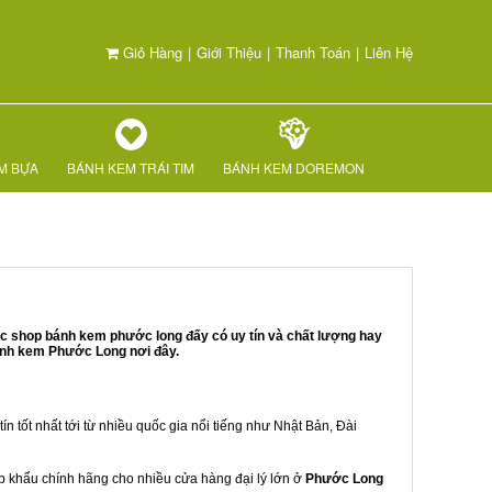
Giỏ Hàng
|
Giới Thiệu
|
Thanh Toán
|
Liên Hệ
M BỰA
BÁNH KEM TRÁI TIM
BÁNH KEM DOREMON
ác shop bánh kem phước long đấy có uy tín và chất lượng hay
ánh kem Phước Long nơi đây.
ín tốt nhất tới từ nhiều quốc gia nổi tiếng như Nhật Bản, Đài
hập khẩu chính hãng cho nhiều cửa hàng đại lý lớn ở
Phước Long