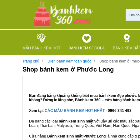
Tìm nh
MẪU BÁNH KEM HOT
BÁNH KEM SOCOLA
BÁNH KEM BẮ
Trang chủ
Điện bánh kem toàn quốc
Shop bánh kem ở Phướ
Shop bánh kem ở Phước Long
Bạn đang bâng khuâng không biết mua bánh kem đẹp phước long
không? Đừng lo lắng nhé, Bánh kem 360 – cửa hàng bánh kem 
Xem tại:
CÁC MẪU BÁNH KEM HOT NHẤT
- 0966 341 493
Đa dạng các loại
bánh kem sinh nhật
với đầy đủ các màu sắc xanh
Loan, Thái Lan, Malyasia, Trung Quốc, Việt Nam, Hàn Quốc, Nga, M
Cửa hàng
Bánh kem sinh nhật Phước Long
là nhà cung cấp & p