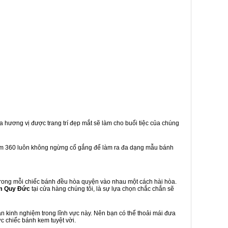
a hương vị được trang trí đẹp mắt sẽ làm cho buổi tiệc của chúng
em 360 luôn không ngừng cố gắng để làm ra đa dạng mẫu bánh
rong mỗi chiếc bánh đều hòa quyện vào nhau một cách hài hòa.
m Quy Đức
tại cửa hàng chúng tôi, là sự lựa chọn chắc chắn sẽ
 kinh nghiệm trong lĩnh vực này. Nên bạn có thể thoải mái đưa
c chiếc bánh kem tuyệt vời.