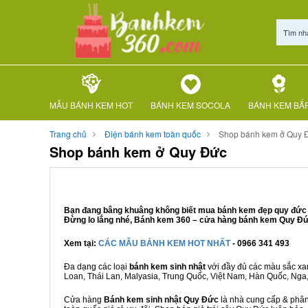
Tìm nh
MẪU BÁNH KEM HOT
BÁNH KEM SOCOLA
BÁNH KEM BẮ
Trang chủ
Điện bánh kem toàn quốc
Shop bánh kem ở Quy 
Shop bánh kem ở Quy Đức
Bạn đang bâng khuâng không biết mua bánh kem đẹp quy đức ở 
Đừng lo lắng nhé, Bánh kem 360 – cửa hàng bánh kem Quy Đức 
Xem tại:
CÁC MẪU BÁNH KEM HOT NHẤT
- 0966 341 493
Đa dạng các loại
bánh kem sinh nhật
với đầy đủ các màu sắc xanh
Loan, Thái Lan, Malyasia, Trung Quốc, Việt Nam, Hàn Quốc, Nga, M
Cửa hàng
Bánh kem sinh nhật Quy Đức
là nhà cung cấp & phân 