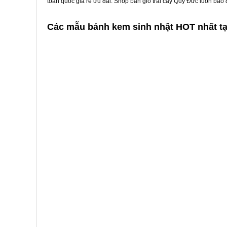
toàn quốc giá rẻ ưu đãi. Shop bán giỏ trái cây Quy Đức luôn bảo
Các mẫu bánh kem sinh nhật HOT nhất t