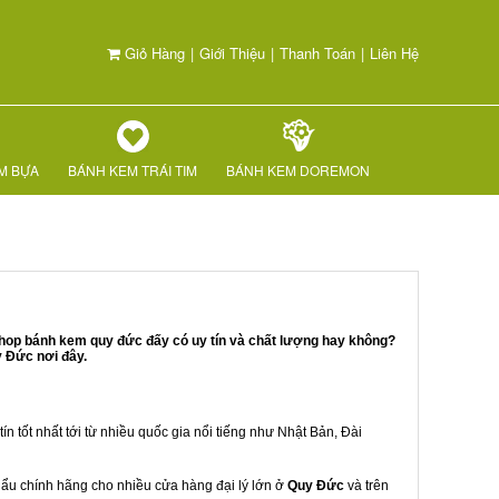
Giỏ Hàng
|
Giới Thiệu
|
Thanh Toán
|
Liên Hệ
M BỰA
BÁNH KEM TRÁI TIM
BÁNH KEM DOREMON
shop bánh kem quy đức đấy có uy tín và chất lượng hay không?
y Đức nơi đây.
ín tốt nhất tới từ nhiều quốc gia nổi tiếng như Nhật Bản, Đài
khẩu chính hãng cho nhiều cửa hàng đại lý lớn ở
Quy Đức
và trên