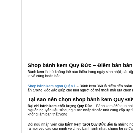
Shop bánh kem Quy Đức – Điểm bán bán
Bánh kem là thứ không thể nào thiếu trong ngày sinh nhật, các d
ta vô cùng hoàn hảo.
Shop bánh kem ngon Qu
ậ
n 1
–
Bánh kem 360 là điểm đến hoàn 
ấn tượng, độc đáo giúp cho mọi người có thể thoải mái lựa chọn
Tại sao nên chọn shop bánh kem Quy Đ
Đại chỉ bánh kem chất lượng Quy Đức
– Bánh kem 360 qua nhiề
Nguồn nguyên liệu sử dụng được nhập từ các nhà cung cấp uy tí
không làm bạn thất vọng.
Đội ngũ nhân viên của
bánh kem tươi Quy Đức
đều là những ng
ra mọi yêu cầu của mình về chiếc bánh sinh nhật, chúng tôi sẽ đ