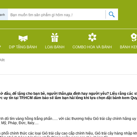
anh
P
DIP TẶNG BÁNH
LOẠI BÁNH
COMBO HOA VÀ BÁNH
BÁNH KE
Đức
đâu, để tặng cho bạn bè, người thân,gia đình hay người yêu? Liệu rằng các 
uy tín tại TP.HCM đảm bảo sẽ làm bạn hài lòng khi lựa chọn đặt bánh kem Qu
 đỏ tím vàng hồng trắng phấn...... với các thương hiệu Giỏ trái cây chính hãng uy t
ỹ, Pháp, Đức, Italy.....
phối chính thức các loại Giỏ trái cây cao cấp chính hiệu, Giỏ trái cây hàng nhập 