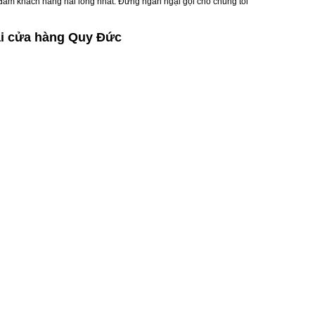
 đảm khách hàng hài lòng nhất. Đừng ngần ngại gọi cho chúng tôi
ại cửa hàng Quy Đức