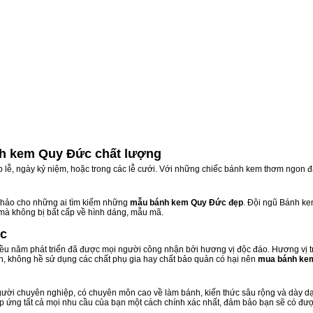
h kem Quy Đức chất lượng
ịp lễ, ngày kỷ niệm, hoặc trong các lễ cưới. Với những chiếc bánh kem thơm ngon đ
hảo cho những ai tìm kiếm những
mẫu bánh kem Quy Đức đẹp
. Đội ngũ Bánh k
 mà không bị bất cấp về hình dáng, mẫu mã.
ức
u năm phát triển đã được mọi người công nhận bởi hương vị độc đáo. Hương vị t
n, không hề sử dụng các chất phụ gia hay chất bảo quản có hại nên
mua bánh ke
ười chuyên nghiệp, có chuyên môn cao về làm bánh, kiến thức sâu rộng và dày dạn
áp ứng tất cả mọi nhu cầu của bạn một cách chính xác nhất, đảm bảo bạn sẽ có đượ