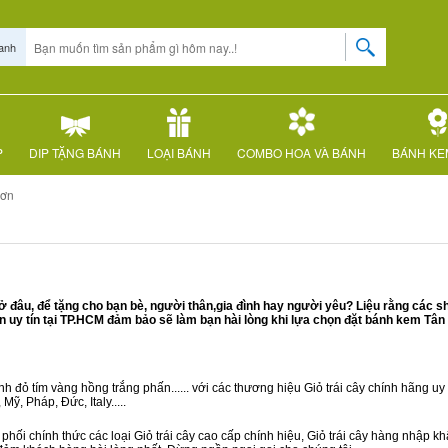
anh
P
DIP TẶNG BÁNH
LOẠI BÁNH
COMBO HOA VÀ BÁNH
BÁNH KE
Sơn
đâu, để tặng cho bạn bè, người thân,gia đình hay người yêu? Liệu rằng các s
uy tín tại TP.HCM đảm bảo sẽ làm bạn hài lòng khi lựa chọn đặt bánh kem Tân
 đỏ tím vàng hồng trắng phấn...... với các thương hiệu Giỏ trái cây chính hãng uy t
ỹ, Pháp, Đức, Italy.....
hối chính thức các loại Giỏ trái cây cao cấp chính hiệu, Giỏ trái cây hàng nhập 