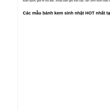
toàn quốc giá rẻ ưu đãi. Shop bán giỏ trái cây Tân Sơn luôn bảo
Các mẫu bánh kem sinh nhật HOT nhất t