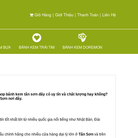
Giỏ Hàng
|
Giới Thiệu
|
Thanh Toán
|
Liên Hệ
M BỰA
BÁNH KEM TRÁI TIM
BÁNH KEM DOREMON
hop bánh kem tân sơn đấy có uy tín và chất lượng hay không?
 Sơn nơi đây.
ín tốt nhất tới từ nhiều quốc gia nổi tiếng như Nhật Bản, Đài
khẩu chính hãng cho nhiều cửa hàng đại lý lớn ở
Tân Sơn
và trên