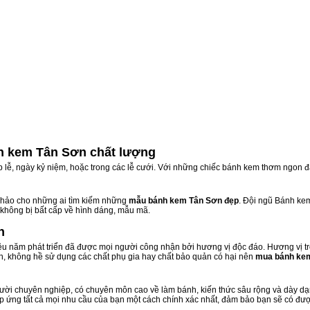
h kem Tân Sơn chất lượng
ịp lễ, ngày kỷ niệm, hoặc trong các lễ cưới. Với những chiếc bánh kem thơm ngon đ
hảo cho những ai tìm kiếm những
mẫu bánh kem Tân Sơn đẹp
. Đội ngũ Bánh ke
 không bị bất cấp về hình dáng, mẫu mã.
n
 năm phát triển đã được mọi người công nhận bởi hương vị độc đáo. Hương vị t
n, không hề sử dụng các chất phụ gia hay chất bảo quản có hại nên
mua bánh ke
ời chuyên nghiệp, có chuyên môn cao về làm bánh, kiến thức sâu rộng và dày dạn 
áp ứng tất cả mọi nhu cầu của bạn một cách chính xác nhất, đảm bảo bạn sẽ có đượ