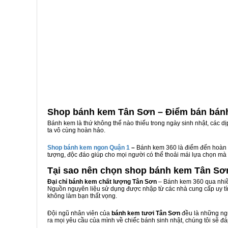
Shop bánh kem Tân Sơn – Điểm bán bán
Bánh kem là thứ không thể nào thiếu trong ngày sinh nhật, các d
ta vô cùng hoàn hảo.
Shop bánh kem ngon Qu
ậ
n 1
–
Bánh kem 360 là điểm đến hoàn 
tượng, độc đáo giúp cho mọi người có thể thoải mái lựa chọn mà
Tại sao nên chọn shop bánh kem Tân Sơ
Đại chỉ bánh kem chất lượng Tân Sơn
– Bánh kem 360 qua nhiều
Nguồn nguyên liệu sử dụng được nhập từ các nhà cung cấp uy tí
không làm bạn thất vọng.
Đội ngũ nhân viên của
bánh kem tươi Tân Sơn
đều là những ngư
ra mọi yêu cầu của mình về chiếc bánh sinh nhật, chúng tôi sẽ đ