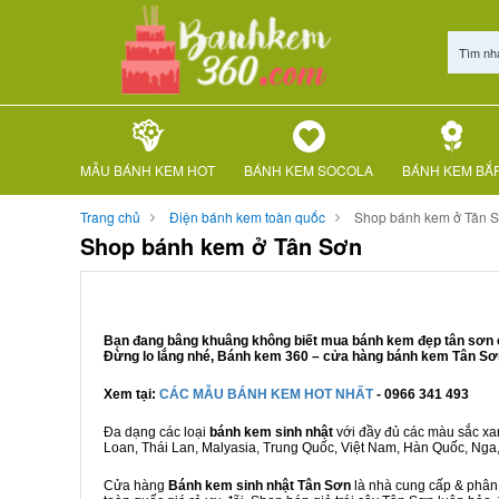
Tìm nh
MẪU BÁNH KEM HOT
BÁNH KEM SOCOLA
BÁNH KEM BẮ
Trang chủ
Điện bánh kem toàn quốc
Shop bánh kem ở Tân 
Shop bánh kem ở Tân Sơn
Bạn đang bâng khuâng không biết mua bánh kem đẹp tân sơn ở 
Đừng lo lắng nhé, Bánh kem 360 – cửa hàng bánh kem Tân Sơn 
Xem tại:
CÁC MẪU BÁNH KEM HOT NHẤT
- 0966 341 493
Đa dạng các loại
bánh kem sinh nhật
với đầy đủ các màu sắc xanh
Loan, Thái Lan, Malyasia, Trung Quốc, Việt Nam, Hàn Quốc, Nga, M
Cửa hàng
Bánh kem sinh nhật Tân Sơn
là nhà cung cấp & phân p