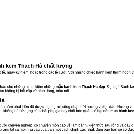
nh kem Thạch Hà chất lượng
ịp lễ, ngày kỷ niệm, hoặc trong các lễ cưới. Với những chiếc bánh kem thơm ngon đ
hảo cho những ai tìm kiếm những
mẫu bánh kem Thạch Hà đẹp
. Đội ngũ Bánh k
 mà không bị bất cấp về hình dáng, mẫu mã.
Hà
u năm phát triển đã được mọi người công nhận bởi hương vị độc đáo. Hương vị 
n, không hề sử dụng các chất phụ gia hay chất bảo quản có hại nên
mua bánh ke
ười chuyên nghiệp, có chuyên môn cao về làm bánh, kiến thức sâu rộng và dày dạ
áp ứng tất cả mọi nhu cầu của bạn một cách chính xác nhất, đảm bảo bạn sẽ có đượ