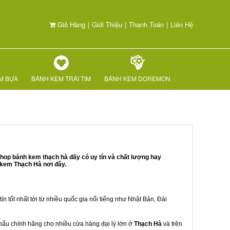
Giỏ Hàng
|
Giới Thiệu
|
Thanh Toán
|
Liên Hệ
M BỰA
BÁNH KEM TRÁI TIM
BÁNH KEM DOREMON
hop bánh kem thạch hà đấy có uy tín và chất lượng hay
 kem Thạch Hà nơi đây.
ín tốt nhất tới từ nhiều quốc gia nổi tiếng như Nhật Bản, Đài
 khẩu chính hãng cho nhiều cửa hàng đại lý lớn ở
Thạch Hà
và trên