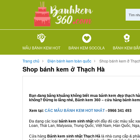
Tìm nh
MẪU BÁNH KEM HOT
BÁNH KEM SOCOLA
BÁNH KEM BẮ
Trang chủ
Điện bánh kem toàn quốc
Shop bánh kem ở Thạc
Shop bánh kem ở Thạch Hà
Bạn đang bâng khuâng không biết mua bánh kem đẹp thạch hà ở
không? Đừng lo lắng nhé, Bánh kem 360 – cửa hàng bánh kem T
Xem tại:
CÁC MẪU BÁNH KEM HOT NHẤT
- 0966 341 493
Đa dạng các loại
bánh kem sinh nhật
với đầy đủ các màu sắc xanh
Loan, Thái Lan, Malyasia, Trung Quốc, Việt Nam, Hàn Quốc, Nga, M
Cửa hàng
Bánh kem sinh nhật Thạch Hà
là nhà cung cấp & phân