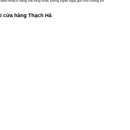
o đảm khách hàng hài lòng nhất. Đừng ngần ngại gọi cho chúng tôi
ại cửa hàng Thạch Hà