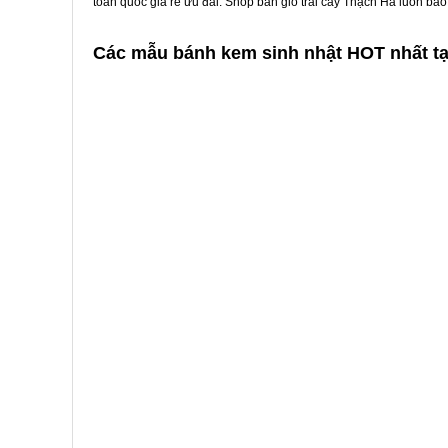
toàn quốc giá rẻ ưu đãi. Shop bán giỏ trái cây Thạch Hà luôn bả
Các mẫu bánh kem sinh nhật HOT nhất t