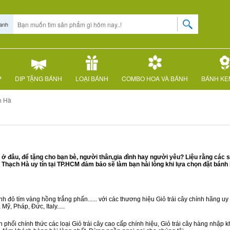
anh
P
DIP TẶNG BÁNH
LOẠI BÁNH
COMBO HOA VÀ BÁNH
BÁNH KE
h Hà
 đâu, để tặng cho bạn bè, người thân,gia đình hay người yêu? Liệu rằng các s
hạch Hà uy tín tại TP.HCM đảm bảo sẽ làm bạn hài lòng khi lựa chọn đặt bánh
 đỏ tím vàng hồng trắng phấn...... với các thương hiệu Giỏ trái cây chính hãng uy t
ỹ, Pháp, Đức, Italy.....
 phối chính thức các loại Giỏ trái cây cao cấp chính hiệu, Giỏ trái cây hàng nhập