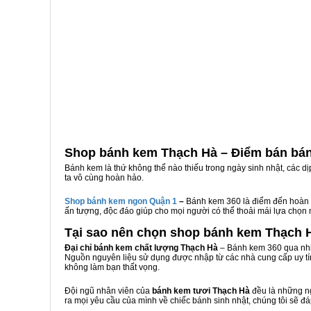
Shop bánh kem Thạch Hà – Điểm bán bá
Bánh kem là thứ không thể nào thiếu trong ngày sinh nhật, các d
ta vô cùng hoàn hảo.
Shop bánh kem ngon Qu
ậ
n 1
–
Bánh kem 360 là điểm đến hoàn 
ấn tượng, độc đáo giúp cho mọi người có thể thoải mái lựa chọn
Tại sao nên chọn shop bánh kem Thạch 
Đại chỉ bánh kem chất lượng Thạch Hà
– Bánh kem 360 qua nhiề
Nguồn nguyên liệu sử dụng được nhập từ các nhà cung cấp uy tí
không làm bạn thất vọng.
Đội ngũ nhân viên của
bánh kem tươi Thạch Hà
đều là những ng
ra mọi yêu cầu của mình về chiếc bánh sinh nhật, chúng tôi sẽ đ