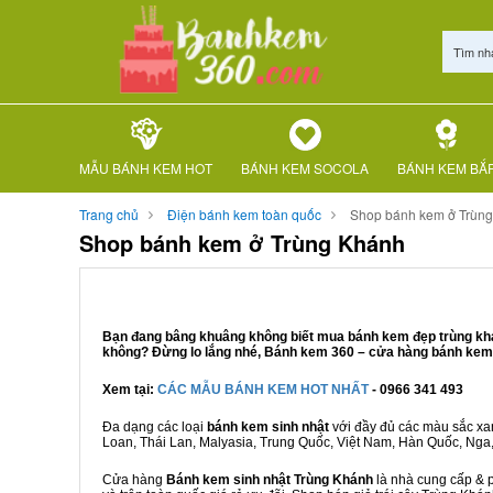
Tìm nh
MẪU BÁNH KEM HOT
BÁNH KEM SOCOLA
BÁNH KEM BẮ
Trang chủ
Điện bánh kem toàn quốc
Shop bánh kem ở Trùn
Shop bánh kem ở Trùng Khánh
Bạn đang bâng khuâng không biết mua bánh kem đẹp trùng khán
không? Đừng lo lắng nhé, Bánh kem 360 – cửa hàng bánh kem T
Xem tại:
CÁC MẪU BÁNH KEM HOT NHẤT
- 0966 341 493
Đa dạng các loại
bánh kem sinh nhật
với đầy đủ các màu sắc xanh
Loan, Thái Lan, Malyasia, Trung Quốc, Việt Nam, Hàn Quốc, Nga, M
Cửa hàng
Bánh kem sinh nhật Trùng Khánh
là nhà cung cấp & p