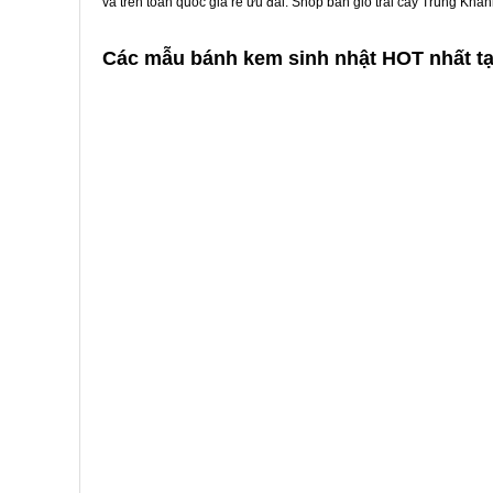
và trên toàn quốc giá rẻ ưu đãi. Shop bán giỏ trái cây Trùng Kh
Các mẫu bánh kem sinh nhật HOT nhất t