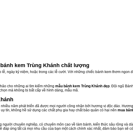
 bánh kem Trùng Khánh chất lượng
ịp lễ, ngày kỷ niệm, hoặc trong các lễ cưới. Với những chiếc bánh kem thơm ngon đ
hảo cho những ai tìm kiếm những
mẫu bánh kem Trùng Khánh đẹp
. Đội ngũ Bán
 chọn mà không bị bất cấp về hình dáng, mẫu mã.
Khánh
nhiều năm phát triển đã được mọi người công nhận bởi hương vị độc đáo. Hương 
uy tín, không hề sử dụng các chất phụ gia hay chất bảo quản có hại nên
mua bán
 người chuyên nghiệp, có chuyên môn cao về làm bánh, kiến thức sâu rộng và dày 
sẽ đáp ứng tất cả mọi nhu cầu của bạn một cách chính xác nhất, đảm bảo bạn sẽ có