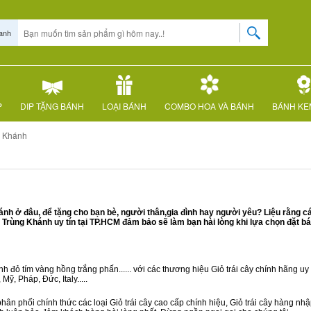
anh
P
DIP TẶNG BÁNH
LOẠI BÁNH
COMBO HOA VÀ BÁNH
BÁNH KE
g Khánh
h ở đâu, để tặng cho bạn bè, người thân,gia đình hay người yêu? Liệu rằng c
rùng Khánh uy tín tại TP.HCM đảm bảo sẽ làm bạn hài lòng khi lựa chọn đặt b
 đỏ tím vàng hồng trắng phấn...... với các thương hiệu Giỏ trái cây chính hãng uy t
ỹ, Pháp, Đức, Italy.....
hân phối chính thức các loại Giỏ trái cây cao cấp chính hiệu, Giỏ trái cây hàng n