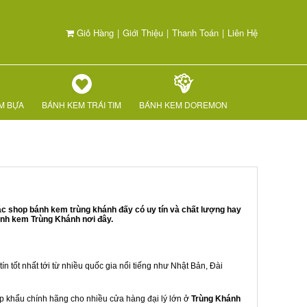
Giỏ Hàng
|
Giới Thiệu
|
Thanh Toán
|
Liên Hệ
M BỰA
BÁNH KEM TRÁI TIM
BÁNH KEM DOREMON
ác shop bánh kem trùng khánh đấy có uy tín và chất lượng hay
ánh kem Trùng Khánh nơi đây.
ín tốt nhất tới từ nhiều quốc gia nổi tiếng như Nhật Bản, Đài
hập khẩu chính hãng cho nhiều cửa hàng đại lý lớn ở
Trùng Khánh