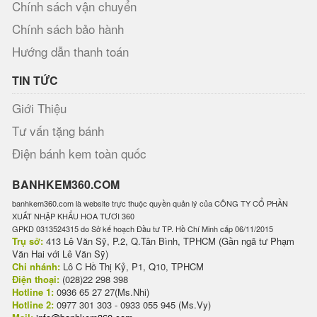
Chính sách vận chuyển
Chính sách bảo hành
Hướng dẫn thanh toán
TIN TỨC
Giới Thiệu
Tư vấn tặng bánh
Điện bánh kem toàn quốc
BANHKEM360.COM
banhkem360.com là website trực thuộc quyền quản lý của CÔNG TY CỔ PHẦN
XUẤT NHẬP KHẨU HOA TƯƠI 360
GPKD 0313524315 do Sở kế hoạch Đầu tư TP. Hồ Chí Minh cấp 06/11/2015
Trụ sở:
413 Lê Văn Sỹ, P.2, Q.Tân Bình, TPHCM (Gần ngã tư Phạm
Văn Hai với Lê Văn Sỹ)
Chi nhánh:
Lô C Hồ Thị Kỷ, P1, Q10, TPHCM
Điện thoại:
(028)22 298 398
Hotline 1:
0936 65 27 27(Ms.Nhi)
Hotline 2:
0977 301 303 - 0933 055 945 (Ms.Vy)