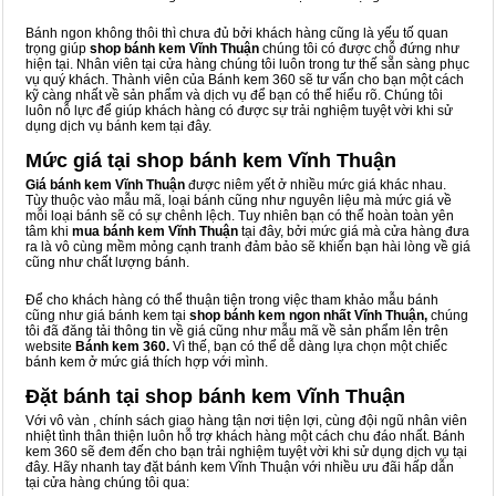
Bánh ngon không thôi thì chưa đủ bởi khách hàng cũng là yếu tố quan
trọng giúp
shop bánh kem Vĩnh Thuận
chúng tôi có được chỗ đứng như
hiện tại. Nhân viên tại cửa hàng chúng tôi luôn trong tư thế sẵn sàng phục
vụ quý khách. Thành viên của Bánh kem 360 sẽ tư vấn cho bạn một cách
kỹ càng nhất về sản phẩm và dịch vụ để bạn có thể hiểu rõ. Chúng tôi
luôn nỗ lực để giúp khách hàng có được sự trải nghiệm tuyệt vời khi sử
dụng dịch vụ bánh kem tại đây.
Mức giá tại shop bánh kem Vĩnh Thuận
Giá bánh kem Vĩnh Thuận
được niêm yết ở nhiều mức giá khác nhau.
Tùy thuộc vào mẫu mã, loại bánh cũng như nguyên liệu mà mức giá về
mỗi loại bánh sẽ có sự chênh lệch. Tuy nhiên bạn có thể hoàn toàn yên
tâm khi
mua bánh kem Vĩnh Thuận
tại đây, bởi mức giá mà cửa hàng đưa
ra là vô cùng mềm mỏng cạnh tranh đảm bảo sẽ khiến bạn hài lòng về giá
cũng như chất lượng bánh.
Để cho khách hàng có thể thuận tiện trong việc tham khảo mẫu bánh
cũng như giá bánh kem tại
shop bánh kem ngon nhất Vĩnh Thuận,
chúng
tôi đã đăng tải thông tin về giá cũng như mẫu mã về sản phẩm lên trên
website
Bánh kem 360.
Vì thế, bạn có thể dễ dàng lựa chọn một chiếc
bánh kem ở mức giá thích hợp với mình.
Đặt bánh tại shop bánh kem Vĩnh Thuận
Với vô vàn
, chính sách giao hàng tận nơi tiện lợi, cùng đội ngũ nhân viên
nhiệt tình thân thiện luôn hỗ trợ khách hàng một cách chu đáo nhất. Bánh
kem 360 sẽ đem đến cho bạn trải nghiệm tuyệt vời khi sử dụng dịch vụ tại
đây. Hãy nhanh tay đặt bánh kem Vĩnh Thuận với nhiều ưu đãi hấp dẫn
tại cửa hàng chúng tôi qua: