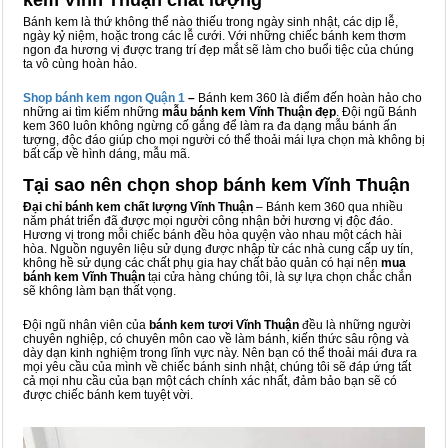
kem Vĩnh Thuận chất lượng
Bánh kem là thứ không thể nào thiếu trong ngày sinh nhật, các dịp lễ,
ngày kỷ niệm, hoặc trong các lễ cưới. Với những chiếc bánh kem thơm
ngon đa hương vị được trang trí đẹp mắt sẽ làm cho buổi tiệc của chúng
ta vô cùng hoàn hảo.
Shop bánh kem ngon Qu
ậ
n 1
–
Bánh kem 360 là điểm đến hoàn hảo cho
những ai tìm kiếm những
mẫu bánh kem Vĩnh Thuận đẹp
. Đội ngũ Bánh
kem 360 luôn không ngừng cố gắng để làm ra đa dạng mẫu bánh ấn
tượng, độc đáo giúp cho mọi người có thể thoải mái lựa chọn mà không bị
bất cấp về hình dáng, mẫu mã.
Tại sao nên chọn shop bánh kem Vĩnh Thuận
Đại chỉ bánh kem chất lượng Vĩnh Thuận
– Bánh kem 360 qua nhiều
năm phát triển đã được mọi người công nhận bởi hương vị độc đáo.
Hương vị trong mỗi chiếc bánh đều hòa quyện vào nhau một cách hài
hòa. Nguồn nguyên liệu sử dụng được nhập từ các nhà cung cấp uy tín,
không hề sử dụng các chất phụ gia hay chất bảo quản có hại nên
mua
bánh kem Vĩnh Thuận
tại cửa hàng chúng tôi, là sự lựa chọn chắc chắn
sẽ không làm bạn thất vọng.
Đội ngũ nhân viên của
bánh kem tươi Vĩnh Thuận
đều là những người
chuyên nghiệp, có chuyên môn cao về làm bánh, kiến thức sâu rộng và
dày dạn kinh nghiệm trong lĩnh vực này. Nên bạn có thể thoải mái đưa ra
mọi yêu cầu của mình về chiếc bánh sinh nhật, chúng tôi sẽ đáp ứng tất
cả mọi nhu cầu của bạn một cách chính xác nhất, đảm bảo bạn sẽ có
được chiếc bánh kem tuyệt vời.