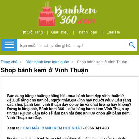
Giỏ Hàng
|
Giới Thiệu
|
Thanh Toán
|
Liên Hệ
Trang chủ
Điện bánh kem toàn quốc
Shop bánh kem ở Vĩnh Thuận
Shop bánh kem ở Vĩnh Thuận
Bạn đang bâng khuâng không biết mua bánh kem đẹp vĩnh thuận ở
đâu, để tặng cho bạn bè, người thân,gia đình hay người yêu? Liệu rằng
các shop bánh kem vĩnh thuận đấy có uy tín và chất lượng hay không?
Đừng lo lắng nhé, Bánh kem 360 – cửa hàng bánh kem Vĩnh Thuận uy
tín tại TP.HCM đảm bảo sẽ làm bạn hài lòng khi lựa chọn đặt bánh kem
Vĩnh Thuận nơi đây.
Xem tại:
CÁC MẪU BÁNH KEM HOT NHẤT
- 0966 341 493
Đa dạng các loại
bánh kem sinh nhật
với đầy đủ các màu sắc xanh đỏ