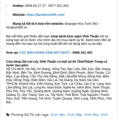
- Hotline:
0936 65 27 27 - 0977 301 303
-
Website:
https://banhkem360.com/
-
Mạng xã hội tích hợp trên website:
fanpage Hoa Tươi 360 –
Hoatuoi360.vn
Bài viết trên giới thiệu đến bạn
shop bánh kem ngon Vĩnh Thuận
với hy
vọng bạn sẽ có được cho mình địa chỉ mua bánh uy tín. Bánh kem 360 sẽ
mang đến cho bạn sự hài lòng tuyệt đối khi sử dụng dịch vụ tại đây.
Xem tại:
CÁC MẪU BÁNH KEM HOT NHẤT
- 0966 341 493
Cửa hàng Giỏ trái cây Vĩnh Thuận có mặt tại 64 Tỉnh/Thành Trong cả
nước bao gồm:
Hồ Chí Minh, Hà Nội, An Giang, Vũng Tàu, Bạc Liêu, Bắc Kạn, Bắc Giang,
Bắc Ninh, Bến Tre, Bình Dương, Bình Định, Bình Phước, Bình Thuận, Cà
Mau, Cao Bằng, Cần Thơ, Đà Nẵng, Đắk Lắk,Đắk Nông, Đồng Nai, Biên
Hòa, Đồng Tháp, Điện Biên, Gia Lai, Hà Giang, Hà Nam,Sài Gòn,
TPHCM, Khánh Hòa, Kiên Giang, Kon Tum, Lai Châu, Lào Cai, Lạng Sơn,
Lâm Đồng, Đà Lạt, Long An, Nam Định, Nghệ An, Ninh Bình, Ninh Thuận,
Phú Thọ, Phú Yên, Quảng Bình, Quảng Nam, Quảng Ngãi, Quảng Ninh,
Quảng Trị, Sóc Trăng, Sơn La, Tây Ninh, Thái Bình, Thái Nguyên, Thanh
Hóa, Huế, Tiền Giang, Trà Vinh, Tuyên Quang, Vĩnh Long, Vĩnh Phúc, Yên
Bái...
Phường/Xã/Thị trấn tags:
Vĩnh Hảo
,
Vĩnh Hiệp
,
Vĩnh Hòa
,
Vĩnh