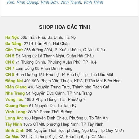
Kim
,
Vĩnh Quang
,
Vĩnh Sơn
,
Vĩnh Thạnh
,
Vĩnh Thịnh
SHOP HOA CÁC TỈNH
Hà Nội:
56B Trần Phú, Ba Đình, Hà Nội
Đà Nẵng:
271B Trần Phú, Hải Châu
Cần Thơ:
266 đường 30/4, P. Xuân khánh, Q.Ninh Kiều
CN 5
Đà Nẵng 32 Lê Thanh Nghị, Quận Hải Châu
CN 6
71 Trường Chinh, Phường Xuân Phú, TP Huế
CN 7
Lâm Đồng 05 Phan Đình Phùng
CN 8
Bình Dương 151 Phú Lợi, P. Phú Lợi, Tp. Thủ Dầu Một
Đồng Nai
40/198A Phạm Văn Thuận, KP.3, P.Tân Mai Biên Hòa
Kiên Giang
418 Nguyễn Trung Trực, Thành phố Rạch Giá
Nha Trang
54 Nguyễn Đức Cảnh, TP Nha Trang
Vũng Tàu
185B Phạm Hồng Thái, Phường 7
Quảng Nam
61 Nguyễn Du, Tp Tam Kỳ
Vĩnh Long:
20/A2 Phạm Thái Bường
Long An:
163 Nguyễn Đình Chiểu, Phường 3, Tp Tân An
Tây Ninh
1075 CTM8, phường Hiệp Ninh, TP Tây Ninh
Bình Định
340 Nguyễn Thái Học, phường Ngô Mây, Tp Quy Nhơn
Cà Mau
221 Lý Thường Kiệt, K2, Phường 6, Tp Cà Mau