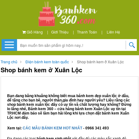
Giỏ Hàng
|
Giới Thiệu
|
Thanh Toán
|
Liên Hệ
Trang chủ
Điện bánh kem toàn quốc
Shop bánh kem ở Xuân Lộc
Shop bánh kem ở Xuân Lộc
Bạn đang bâng khuâng không biết mua bánh kem đẹp xuân lộc ở đâu,
để tặng cho bạn bè, người thân,gia đình hay người yêu? Liệu rằng các
shop bánh kem xuân lộc đấy có uy tín và chất lượng hay không? Đừng
lo lắng nhé, Bánh kem 360 – cửa hàng bánh kem Xuân Lộc uy tín tại
TP.HCM đảm bảo sẽ làm bạn hài lòng khi lựa chọn đặt bánh kem Xuân
Lộc nơi đây.
Xem tại:
CÁC MẪU BÁNH KEM HOT NHẤT
- 0966 341 493
Đa dạng các loại
bánh kem sinh nhật
với đầy đủ các màu sắc xanh đỏ