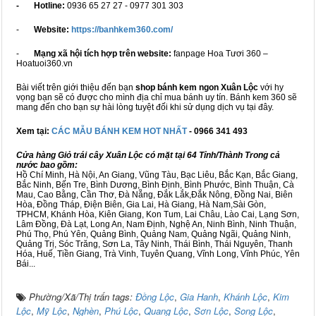
- Hotline:
0936 65 27 27 - 0977 301 303
-
Website:
https://banhkem360.com/
-
Mạng xã hội tích hợp trên website:
fanpage Hoa Tươi 360 –
Hoatuoi360.vn
Bài viết trên giới thiệu đến bạn
shop bánh kem ngon Xuân Lộc
với hy
vọng bạn sẽ có được cho mình địa chỉ mua bánh uy tín. Bánh kem 360 sẽ
mang đến cho bạn sự hài lòng tuyệt đối khi sử dụng dịch vụ tại đây.
Xem tại:
CÁC MẪU BÁNH KEM HOT NHẤT
- 0966 341 493
Cửa hàng Giỏ trái cây Xuân Lộc có mặt tại 64 Tỉnh/Thành Trong cả
nước bao gồm:
Hồ Chí Minh, Hà Nội, An Giang, Vũng Tàu, Bạc Liêu, Bắc Kạn, Bắc Giang,
Bắc Ninh, Bến Tre, Bình Dương, Bình Định, Bình Phước, Bình Thuận, Cà
Mau, Cao Bằng, Cần Thơ, Đà Nẵng, Đắk Lắk,Đắk Nông, Đồng Nai, Biên
Hòa, Đồng Tháp, Điện Biên, Gia Lai, Hà Giang, Hà Nam,Sài Gòn,
TPHCM, Khánh Hòa, Kiên Giang, Kon Tum, Lai Châu, Lào Cai, Lạng Sơn,
Lâm Đồng, Đà Lạt, Long An, Nam Định, Nghệ An, Ninh Bình, Ninh Thuận,
Phú Thọ, Phú Yên, Quảng Bình, Quảng Nam, Quảng Ngãi, Quảng Ninh,
Quảng Trị, Sóc Trăng, Sơn La, Tây Ninh, Thái Bình, Thái Nguyên, Thanh
Hóa, Huế, Tiền Giang, Trà Vinh, Tuyên Quang, Vĩnh Long, Vĩnh Phúc, Yên
Bái...
Phường/Xã/Thị trấn tags:
Đồng Lộc
,
Gia Hanh
,
Khánh Lộc
,
Kim
Lộc
,
Mỹ Lộc
,
Nghèn
,
Phú Lộc
,
Quang Lộc
,
Sơn Lộc
,
Song Lộc
,