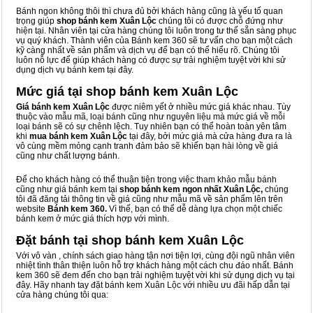
Bánh ngon không thôi thì chưa đủ bởi khách hàng cũng là yếu tố quan
trọng giúp
shop bánh kem Xuân Lộc
chúng tôi có được chỗ đứng như
hiện tại. Nhân viên tại cửa hàng chúng tôi luôn trong tư thế sẵn sàng phục
vụ quý khách. Thành viên của Bánh kem 360 sẽ tư vấn cho bạn một cách
kỹ càng nhất về sản phẩm và dịch vụ để bạn có thể hiểu rõ. Chúng tôi
luôn nỗ lực để giúp khách hàng có được sự trải nghiệm tuyệt vời khi sử
dụng dịch vụ bánh kem tại đây.
Mức giá tại shop bánh kem Xuân Lộc
Giá bánh kem Xuân Lộc
được niêm yết ở nhiều mức giá khác nhau. Tùy
thuộc vào mẫu mã, loại bánh cũng như nguyên liệu mà mức giá về mỗi
loại bánh sẽ có sự chênh lệch. Tuy nhiên bạn có thể hoàn toàn yên tâm
khi
mua bánh kem Xuân Lộc
tại đây, bởi mức giá mà cửa hàng đưa ra là
vô cùng mềm mỏng cạnh tranh đảm bảo sẽ khiến bạn hài lòng về giá
cũng như chất lượng bánh.
Để cho khách hàng có thể thuận tiện trong việc tham khảo mẫu bánh
cũng như giá bánh kem tại
shop bánh kem ngon nhất Xuân Lộc,
chúng
tôi đã đăng tải thông tin về giá cũng như mẫu mã về sản phẩm lên trên
website
Bánh kem 360.
Vì thế, bạn có thể dễ dàng lựa chọn một chiếc
bánh kem ở mức giá thích hợp với mình.
Đặt bánh tại shop bánh kem Xuân Lộc
Với vô vàn
, chính sách giao hàng tận nơi tiện lợi, cùng đội ngũ nhân viên
nhiệt tình thân thiện luôn hỗ trợ khách hàng một cách chu đáo nhất. Bánh
kem 360 sẽ đem đến cho bạn trải nghiệm tuyệt vời khi sử dụng dịch vụ tại
đây. Hãy nhanh tay đặt bánh kem Xuân Lộc với nhiều ưu đãi hấp dẫn tại
cửa hàng chúng tôi qua: