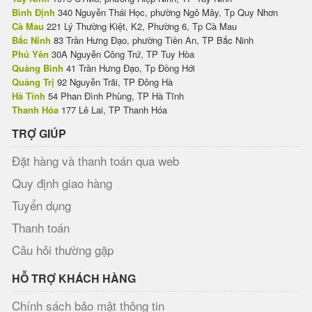
Bình Định
340 Nguyễn Thái Học, phường Ngô Mây, Tp Quy Nhơn
Cà Mau
221 Lý Thường Kiệt, K2, Phường 6, Tp Cà Mau
Bắc Ninh
83 Trần Hưng Đạo, phường Tiền An, TP Bắc Ninh
Phú Yên
30A Nguyễn Công Trứ, TP Tuy Hòa
Quảng Bình
41 Trần Hưng Đạo, Tp Đồng Hới
Quảng Trị
92 Nguyễn Trãi, TP Đông Hà
Hà Tĩnh
54 Phan Đình Phùng, TP Hà Tĩnh
Thanh Hóa
177 Lê Lai, TP Thanh Hóa
TRỢ GIÚP
Đặt hàng và thanh toán qua web
Quy định giao hàng
Tuyển dụng
Thanh toán
Câu hỏi thường gặp
HỖ TRỢ KHÁCH HÀNG
Chính sách bảo mật thông tin