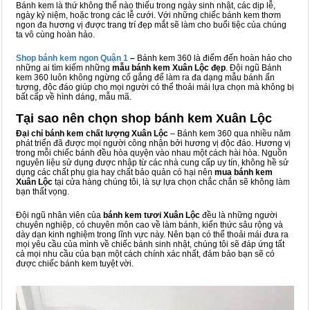
Bánh kem là thứ không thể nào thiếu trong ngày sinh nhật, các dịp lễ,
ngày kỷ niệm, hoặc trong các lễ cưới. Với những chiếc bánh kem thơm
ngon đa hương vị được trang trí đẹp mắt sẽ làm cho buổi tiệc của chúng
ta vô cùng hoàn hảo.
Shop bánh kem ngon Qu
ậ
n 1
–
Bánh kem 360 là điểm đến hoàn hảo cho
những ai tìm kiếm những
mẫu bánh kem Xuân Lộc đẹp
. Đội ngũ Bánh
kem 360 luôn không ngừng cố gắng để làm ra đa dạng mẫu bánh ấn
tượng, độc đáo giúp cho mọi người có thể thoải mái lựa chọn mà không bị
bất cấp về hình dáng, mẫu mã.
Tại sao nên chọn shop bánh kem Xuân Lộc
Đại chỉ bánh kem chất lượng Xuân Lộc
– Bánh kem 360 qua nhiều năm
phát triển đã được mọi người công nhận bởi hương vị độc đáo. Hương vị
trong mỗi chiếc bánh đều hòa quyện vào nhau một cách hài hòa. Nguồn
nguyên liệu sử dụng được nhập từ các nhà cung cấp uy tín, không hề sử
dụng các chất phụ gia hay chất bảo quản có hại nên
mua bánh kem
Xuân Lộc
tại cửa hàng chúng tôi, là sự lựa chọn chắc chắn sẽ không làm
bạn thất vọng.
Đội ngũ nhân viên của
bánh kem tươi Xuân Lộc
đều là những người
chuyên nghiệp, có chuyên môn cao về làm bánh, kiến thức sâu rộng và
dày dạn kinh nghiệm trong lĩnh vực này. Nên bạn có thể thoải mái đưa ra
mọi yêu cầu của mình về chiếc bánh sinh nhật, chúng tôi sẽ đáp ứng tất
cả mọi nhu cầu của bạn một cách chính xác nhất, đảm bảo bạn sẽ có
được chiếc bánh kem tuyệt vời.