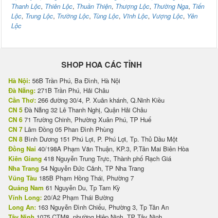
Thanh Lộc
,
Thiên Lộc
,
Thuần Thiện
,
Thượng Lộc
,
Thường Nga
,
Tiến
Lộc
,
Trung Lộc
,
Trường Lộc
,
Tùng Lộc
,
Vĩnh Lộc
,
Vượng Lộc
,
Yên
Lộc
SHOP HOA CÁC TỈNH
Hà Nội:
56B Trần Phú, Ba Đình, Hà Nội
Đà Nẵng:
271B Trần Phú, Hải Châu
Cần Thơ:
266 đường 30/4, P. Xuân khánh, Q.Ninh Kiều
CN 5
Đà Nẵng 32 Lê Thanh Nghị, Quận Hải Châu
CN 6
71 Trường Chinh, Phường Xuân Phú, TP Huế
CN 7
Lâm Đồng 05 Phan Đình Phùng
CN 8
Bình Dương 151 Phú Lợi, P. Phú Lợi, Tp. Thủ Dầu Một
Đồng Nai
40/198A Phạm Văn Thuận, KP.3, P.Tân Mai Biên Hòa
Kiên Giang
418 Nguyễn Trung Trực, Thành phố Rạch Giá
Nha Trang
54 Nguyễn Đức Cảnh, TP Nha Trang
Vũng Tàu
185B Phạm Hồng Thái, Phường 7
Quảng Nam
61 Nguyễn Du, Tp Tam Kỳ
Vĩnh Long:
20/A2 Phạm Thái Bường
Long An:
163 Nguyễn Đình Chiểu, Phường 3, Tp Tân An
Tây Ninh
1075 CTM8, phường Hiệp Ninh, TP Tây Ninh