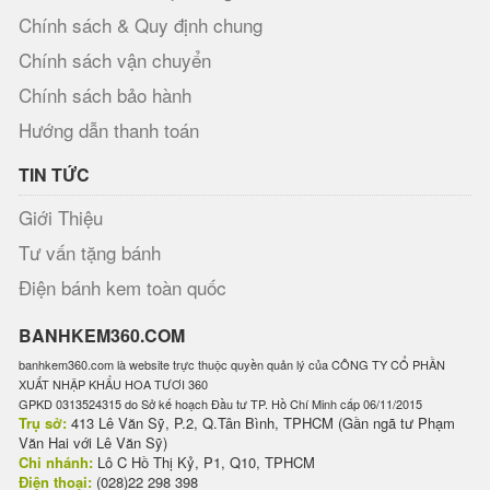
Chính sách & Quy định chung
Chính sách vận chuyển
Chính sách bảo hành
Hướng dẫn thanh toán
TIN TỨC
Giới Thiệu
Tư vấn tặng bánh
Điện bánh kem toàn quốc
BANHKEM360.COM
banhkem360.com là website trực thuộc quyền quản lý của CÔNG TY CỔ PHẦN
XUẤT NHẬP KHẨU HOA TƯƠI 360
GPKD 0313524315 do Sở kế hoạch Đầu tư TP. Hồ Chí Minh cấp 06/11/2015
Trụ sở:
413 Lê Văn Sỹ, P.2, Q.Tân Bình, TPHCM (Gần ngã tư Phạm
Văn Hai với Lê Văn Sỹ)
Chi nhánh:
Lô C Hồ Thị Kỷ, P1, Q10, TPHCM
Điện thoại:
(028)22 298 398