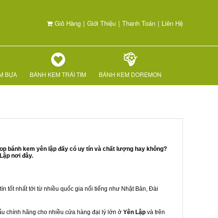
Giỏ Hàng
|
Giới Thiệu
|
Thanh Toán
|
Liên Hệ
M BỰA
BÁNH KEM TRÁI TIM
BÁNH KEM DOREMON
op bánh kem yên lập đấy có uy tín và chất lượng hay không?
Lập nơi đây.
ín tốt nhất tới từ nhiều quốc gia nổi tiếng như Nhật Bản, Đài
hẩu chính hãng cho nhiều cửa hàng đại lý lớn ở
Yên Lập
và trên