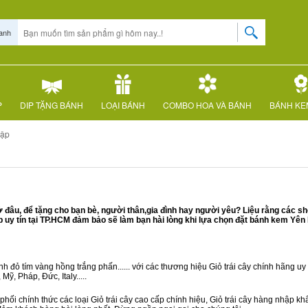
anh
P
DIP TẶNG BÁNH
LOẠI BÁNH
COMBO HOA VÀ BÁNH
BÁNH KE
Lập
đâu, để tặng cho bạn bè, người thân,gia đình hay người yêu? Liệu rằng các sh
uy tín tại TP.HCM đảm bảo sẽ làm bạn hài lòng khi lựa chọn đặt bánh kem Yên 
 đỏ tím vàng hồng trắng phấn...... với các thương hiệu Giỏ trái cây chính hãng uy t
ỹ, Pháp, Đức, Italy.....
hối chính thức các loại Giỏ trái cây cao cấp chính hiệu, Giỏ trái cây hàng nhập k