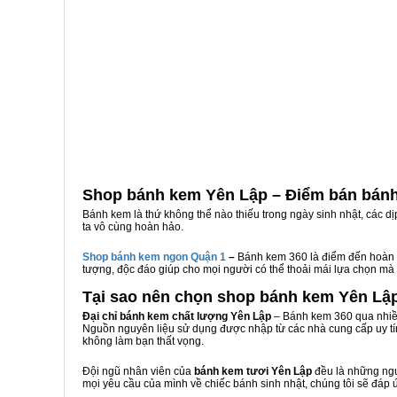
Shop bánh kem Yên Lập – Điểm bán bánh
Bánh kem là thứ không thể nào thiếu trong ngày sinh nhật, các d
ta vô cùng hoàn hảo.
Shop bánh kem ngon Qu
ậ
n 1
–
Bánh kem 360 là điểm đến hoàn 
tượng, độc đáo giúp cho mọi người có thể thoải mái lựa chọn mà
Tại sao nên chọn shop bánh kem Yên Lậ
Đại chỉ bánh kem chất lượng Yên Lập
– Bánh kem 360 qua nhiều
Nguồn nguyên liệu sử dụng được nhập từ các nhà cung cấp uy tí
không làm bạn thất vọng.
Đội ngũ nhân viên của
bánh kem tươi Yên Lập
đều là những ngư
mọi yêu cầu của mình về chiếc bánh sinh nhật, chúng tôi sẽ đáp 