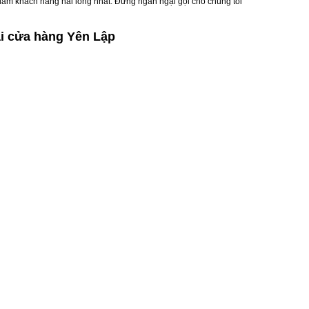
 đảm khách hàng hài lòng nhất. Đừng ngần ngại gọi cho chúng tôi
i cửa hàng Yên Lập