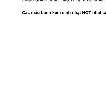
toàn quốc giá rẻ ưu đãi. Shop bán giỏ trái cây Yên Lập luôn bảo
Các mẫu bánh kem sinh nhật HOT nhất tạ