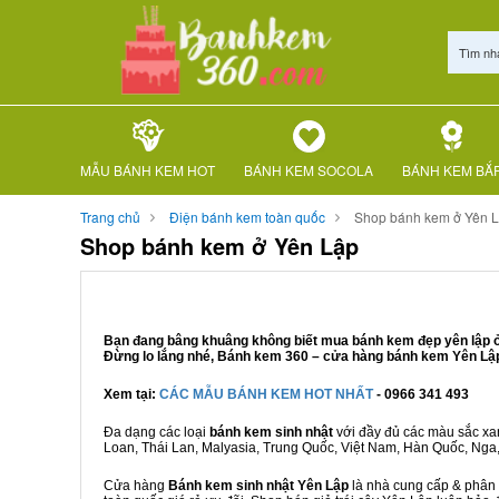
Tìm nh
MẪU BÁNH KEM HOT
BÁNH KEM SOCOLA
BÁNH KEM BẮ
Trang chủ
Điện bánh kem toàn quốc
Shop bánh kem ở Yên 
Shop bánh kem ở Yên Lập
Bạn đang bâng khuâng không biết mua bánh kem đẹp yên lập ở 
Đừng lo lắng nhé, Bánh kem 360 – cửa hàng bánh kem Yên Lập 
Xem tại:
CÁC MẪU BÁNH KEM HOT NHẤT
- 0966 341 493
Đa dạng các loại
bánh kem sinh nhật
với đầy đủ các màu sắc xanh
Loan, Thái Lan, Malyasia, Trung Quốc, Việt Nam, Hàn Quốc, Nga, M
Cửa hàng
Bánh kem sinh nhật Yên Lập
là nhà cung cấp & phân p