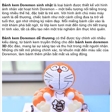
Bánh kem Doremon sinh nhật
là loại bánh được thiết kế với hình
ảnh nhân vật hoạt hình Doremon – một biểu tượng nổi tiếng trong
lòng nhiều thế hệ, đặc biệt là trẻ em. Với hình ảnh chú mèo máy
xanh lá dễ thương, chiếc bánh như một cánh cổng đưa ta trở về
tuổi thơ, gợi nhớ những kỷ niệm đẹp. Mỗi miếng bánh cắn vào là
một khám phá bất ngờ, từ lớp kem tươi mát đến từng chi tiết trang
trí tinh xảo, tất cả đều tạo nên một trải nghiệm ẩm thực khó quên.
Bánh kem Doremon dễ thương
có thể được tùy chỉnh với nhiều
kiểu dáng, từ bánh kem truyền thống cho đến
bánh kem doremon
3D
độc đáo, mang lại sự sáng tạo và thu hút trong mắt người nhận.
Những chi tiết mô phỏng chính xác, từ khuôn mặt đến màu sắc của
Doremon, làm bánh thêm phần bắt mắt và sống động.