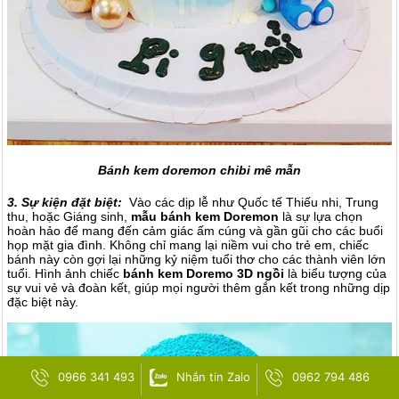
Bánh kem doremon chibi mê mẫn
3. Sự kiện đặt biệt:
Vào các dịp lễ như Quốc tế Thiếu nhi, Trung
thu, hoặc Giáng sinh,
mẫu bánh kem Doremon
là sự lựa chọn
hoàn hảo để mang đến cảm giác ấm cúng và gần gũi cho các buổi
họp mặt gia đình. Không chỉ mang lại niềm vui cho trẻ em, chiếc
bánh này còn gợi lại những kỷ niệm tuổi thơ cho các thành viên lớn
tuổi. Hình ảnh chiếc
bánh kem Doremo 3D ngồi
là biểu tượng của
sự vui vẻ và đoàn kết, giúp mọi người thêm gắn kết trong những dịp
đặc biệt này.
0966 341 493
Nhắn tin Zalo
0962 794 486