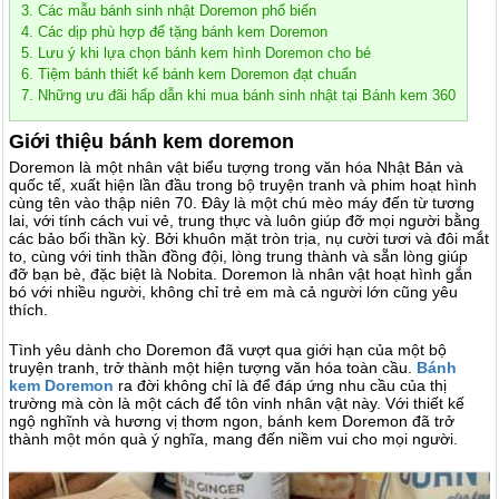
3. Các mẫu bánh sinh nhật Doremon phổ biến
4. Các dịp phù hợp để tặng bánh kem Doremon
5. Lưu ý khi lựa chọn bánh kem hình Doremon cho bé
6. Tiệm bánh thiết kế bánh kem Doremon đạt chuẩn
7. Những ưu đãi hấp dẫn khi mua bánh sinh nhật tại Bánh kem 360
Giới thiệu bánh kem doremon
Doremon là một nhân vật biểu tượng trong văn hóa Nhật Bản và
quốc tế, xuất hiện lần đầu trong bộ truyện tranh và phim hoạt hình
cùng tên vào thập niên 70. Đây là một chú mèo máy đến từ tương
lai, với tính cách vui vẻ, trung thực và luôn giúp đỡ mọi người bằng
các bảo bối thần kỳ. Bởi khuôn mặt tròn trịa, nụ cười tươi và đôi mắt
to, cùng với tinh thần đồng đội, lòng trung thành và sẵn lòng giúp
đỡ bạn bè, đặc biệt là Nobita. Doremon là nhân vật hoạt hình gắn
bó với nhiều người, không chỉ trẻ em mà cả người lớn cũng yêu
thích.
Tình yêu dành cho Doremon đã vượt qua giới hạn của một bộ
truyện tranh, trở thành một hiện tượng văn hóa toàn cầu.
Bánh
kem Doremon
ra đời không chỉ là để đáp ứng nhu cầu của thị
trường mà còn là một cách để tôn vinh nhân vật này. Với thiết kế
ngộ nghĩnh và hương vị thơm ngon, bánh kem Doremon đã trở
thành một món quà ý nghĩa, mang đến niềm vui cho mọi người
.