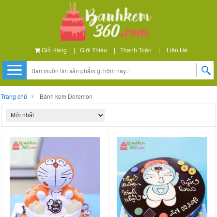
Giỏ Hàng
|
Giới Thiệu
|
Thanh Toán
|
Liên Hệ
Trang chủ
Bánh kem Doremon