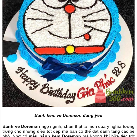
Bánh kem vẽ Doremon đáng yêu
Bánh vẽ Doremon
ngộ ngĩnh, chân thật là món quà ý nghĩa tượng
trưng cho những điều tốt đẹp mà bạn có thể đặt dành tặng các bé
nhỏ. Nhờ có
mẫu bánh kem Doremon
mà không khí bữa tiệc trở