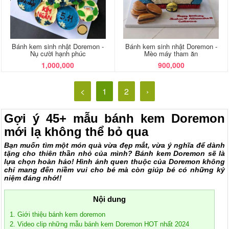
Bánh kem sinh nhật Doremon -
Bánh kem sinh nhật Doremon -
Nụ cười hạnh phúc
Mèo máy tham ăn
1,000,000
900,000
<
1
2
›
Gợi ý 45+ mẫu bánh kem Doremon
mới lạ không thể bỏ qua
Bạn muốn tìm một món quà vừa đẹp mắt, vừa ý nghĩa để dành
tặng cho thiên thần nhỏ của mình? Bánh kem Doremon sẽ là
lựa chọn hoàn hảo! Hình ảnh quen thuộc của Doremon không
chỉ mang đến niềm vui cho bé mà còn giúp bé có những kỷ
niệm đáng nhớ!!
Nội dung
1. Giới thiệu bánh kem doremon
2. Video clip những mẫu bánh kem Doremon HOT nhất 2024