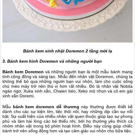
Bánh kem sinh nhật Doremon 2 tầng mới lạ
3. Bánh kem hình Doremon và những người bạn
Bánh kem Doremon
và những người bạn là một mẫu bánh mang
tính cộng đồng và sáng tạo. Nhắc đến nhân vật Doremon, chúng ta
không thể bỏ qua những người bạn vui nhộn, làm cho cuộc sống
chú mèo máy trở nên thú vị hơn rất nhiều. Đó là nhân vật Nobita
ngáo ngơ, Xuka xinh xắn, Chaien béo, Xeko mỏ nhọn và cô em gái
xinh xắn Doremi.
Mẫu
bánh kem doremon dễ thương
này thường được thiết kế
dành cho các sự kiện lớn, tiệc thôi nôi, hay những dịp cần sự nổi
bật. Sự xuất hiện của nhiều nhân vật quen thuộc giúp tạo sự phong
phú và làm hài lòng các bé thiếu nhi, bởi họ thường yêu thích cả
nhóm nhân vật trong bộ phim hoạt hình. Điều này cũng giúp chiếc
bánh trở nên sống động hơn và tạo cảm giác vui nhộn cho bữa tiệc.