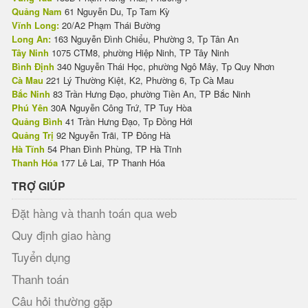
Quảng Nam
61 Nguyễn Du, Tp Tam Kỳ
Vĩnh Long:
20/A2 Phạm Thái Bường
Long An:
163 Nguyễn Đình Chiểu, Phường 3, Tp Tân An
Tây Ninh
1075 CTM8, phường Hiệp Ninh, TP Tây Ninh
Bình Định
340 Nguyễn Thái Học, phường Ngô Mây, Tp Quy Nhơn
Cà Mau
221 Lý Thường Kiệt, K2, Phường 6, Tp Cà Mau
Bắc Ninh
83 Trần Hưng Đạo, phường Tiền An, TP Bắc Ninh
Phú Yên
30A Nguyễn Công Trứ, TP Tuy Hòa
Quảng Bình
41 Trần Hưng Đạo, Tp Đồng Hới
Quảng Trị
92 Nguyễn Trãi, TP Đông Hà
Hà Tĩnh
54 Phan Đình Phùng, TP Hà Tĩnh
Thanh Hóa
177 Lê Lai, TP Thanh Hóa
TRỢ GIÚP
Đặt hàng và thanh toán qua web
Quy định giao hàng
Tuyển dụng
Thanh toán
Câu hỏi thường gặp