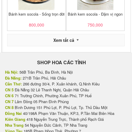
Bánh kem socola - Sống trọn đời
Bánh kem socola - Đậm vị ngon
800,000
750,000
Xem tất cả
SHOP HOA CÁC TỈNH
Hà Nội:
56B Trần Phú, Ba Đình, Hà Nội
Đà Nẵng:
271B Trần Phú, Hải Châu
Cần Thơ:
266 đường 30/4, P. Xuân khánh, Q.Ninh Kiều
CN 5
Đà Nẵng 32 Lê Thanh Nghị, Quận Hải Châu
CN 6
71 Trường Chinh, Phường Xuân Phú, TP Huế
CN 7
Lâm Đồng 05 Phan Đình Phùng
CN 8
Bình Dương 151 Phú Lợi, P. Phú Lợi, Tp. Thủ Dầu Một
Đồng Nai
40/198A Phạm Văn Thuận, KP.3, P.Tân Mai Biên Hòa
Kiên Giang
418 Nguyễn Trung Trực, Thành phố Rạch Giá
Nha Trang
54 Nguyễn Đức Cảnh, TP Nha Trang
Vũng Tàu
185B Phạm Hồng Thái, Phường 7