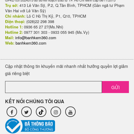
GPKD 0313524315 do Sở kế hoạch Đầu tư TP. Hồ Chí Minh cấp 06/11/2015
Trụ sở:
413 Lê Văn Sỹ, P.2, Q.Tân Bình, TPHCM (Gần ngã tư Phạm
Văn Hai với Lê Văn Sỹ)
Chi nhánh:
Lô C Hồ Thị Kỷ, P1, Q10, TPHCM
Điện thoại:
(028)22 298 398
Hotline 1:
0936 65 27 27(Ms.Nhi)
Hotline 2:
0977 301 303 - 0933 055 945 (Ms.Vy)
Mail:
info@banhkem360.com
Web:
banhkem360.com
Cập nhật thông tin khuyến mãi nhanh nhất hưởng quyền lợi giảm
giá riêng biệt
GỬI
KẾT NỐI CHÚNG TÔI QUA