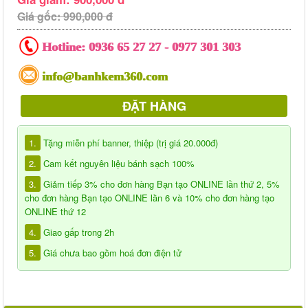
Giá gốc: 990,000 đ
Hotline:
0936 65 27 27
-
0977 301 303
info@banhkem360.com
ĐẶT HÀNG
1.
Tặng miễn phí banner, thiệp (trị giá 20.000đ)
2.
Cam kết nguyên liệu bánh sạch 100%
3.
Giảm tiếp 3% cho đơn hàng Bạn tạo ONLINE lần thứ 2, 5%
cho đơn hàng Bạn tạo ONLINE lần 6 và 10% cho đơn hàng tạo
ONLINE thứ 12
4.
Giao gấp trong 2h
5.
Giá chưa bao gồm hoá đơn điện tử