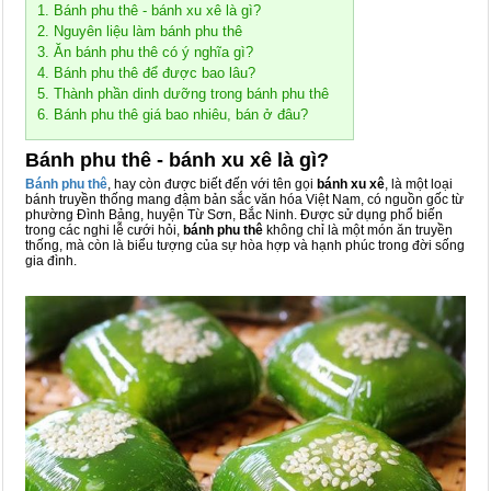
1. Bánh phu thê - bánh xu xê là gì?
2. Nguyên liệu làm bánh phu thê
3. Ăn bánh phu thê có ý nghĩa gì?
4. Bánh phu thê để được bao lâu?
5. Thành phần dinh dưỡng trong bánh phu thê
6. Bánh phu thê giá bao nhiêu, bán ở đâu?
Bánh phu thê - bánh xu xê là gì?
Bánh phu thê
, hay còn được biết đến với tên gọi
bánh xu xê
, là một loại
bánh truyền thống mang đậm bản sắc văn hóa Việt Nam, có nguồn gốc từ
phường Đình Bảng, huyện Từ Sơn, Bắc Ninh. Được sử dụng phổ biến
trong các nghi lễ cưới hỏi,
bánh phu thê
không chỉ là một món ăn truyền
thống, mà còn là biểu tượng của sự hòa hợp và hạnh phúc trong đời sống
gia đình.