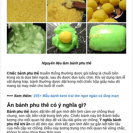
Nguyên liệu làm bánh phu thê
Chiếc bánh phu
thê
truyền thống thường được gói bằng lá chuối bên
trong và lá dừa bên ngoài, sau đó được đun luộc chín. Khi sử dụng làm lễ
vật đựng tráp, bánh thường được đặt trong một chiếc hộp giấy màu đỏ
mang lại may mắn cho buổi lễ cưới.
=>> Xem thêm:
155+ Mẫu bánh kem trái tim ngọt ngào và lãng mạn
Ăn bánh phu thê có ý nghĩa gì?
Bánh phu thê
được đặt tên để gợi nhớ đến tình cảm vợ chồng thuỷ
chung, son sắt, bền chặt trong tình yêu. Chiếc bánh này trở thành biểu
tượng cho mối quan hệ đẹp đẽ và lâu dài giữa vợ chồng.
Ý nghĩa bánh
phu thê khi ăn
có độ dẻo dai, dính kết, gợi nhớ đến sự gắn kết bền lâu
của mỗi cặp vợ chồng. Điều này tượng trưng cho mối quan hệ vững chắc,
không bị phai nhòa theo thời gian.