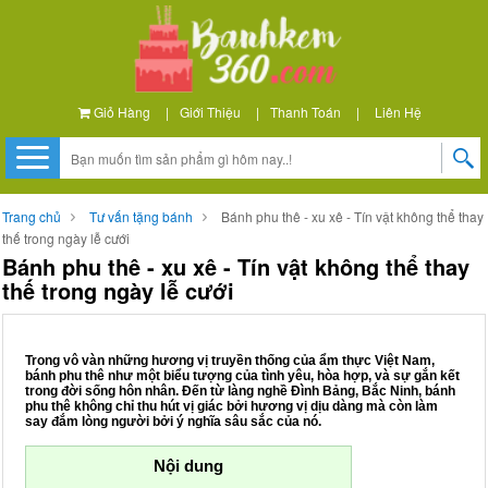
Giỏ Hàng
|
Giới Thiệu
|
Thanh Toán
|
Liên Hệ
Trang chủ
Tư vấn tặng bánh
Bánh phu thê - xu xê - Tín vật không thể thay
thế trong ngày lễ cưới
Bánh phu thê - xu xê - Tín vật không thể thay
thế trong ngày lễ cưới
Trong vô vàn những hương vị truyền thống của ẩm thực Việt Nam,
bánh phu thê như một biểu tượng của tình yêu, hòa hợp, và sự gắn kết
trong đời sống hôn nhân. Đến từ làng nghề Đình Bảng, Bắc Ninh, bánh
phu thê không chỉ thu hút vị giác bởi hương vị dịu dàng mà còn làm
say đắm lòng người bởi ý nghĩa sâu sắc của nó.
Nội dung