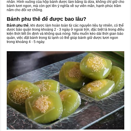
nhân. Hình vuông của hộp bánh được làm bằng lá dừa, không chỉ giữ cho
bánh tươi ngon, mà còn gợi lên ý nghĩa về sự viên mãn, hạnh phúc trăm
năm cho đôi vợ chồng.
Bánh phu thê để được bao lâu?
Bánh phu thê
, khi được làm hoàn toàn từ các nguyên liệu tự nhiên, có thể
được bảo quản trong khoảng 2 - 3 ngày ở ngoài trời, đặc biệt là trong điều
kiện thời tiết ổn định và không quá nóng. Nếu muốn kéo dài thời gian bảo
quản, việc đặt bánh trong tủ lạnh có thể giúp bánh giữ được tươi ngon
trong khoảng 4 - 5 ngày.