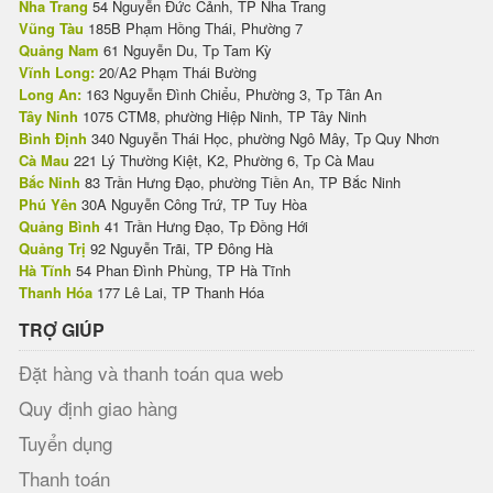
Nha Trang
54 Nguyễn Đức Cảnh, TP Nha Trang
Vũng Tàu
185B Phạm Hồng Thái, Phường 7
Quảng Nam
61 Nguyễn Du, Tp Tam Kỳ
Vĩnh Long:
20/A2 Phạm Thái Bường
Long An:
163 Nguyễn Đình Chiểu, Phường 3, Tp Tân An
Tây Ninh
1075 CTM8, phường Hiệp Ninh, TP Tây Ninh
Bình Định
340 Nguyễn Thái Học, phường Ngô Mây, Tp Quy Nhơn
Cà Mau
221 Lý Thường Kiệt, K2, Phường 6, Tp Cà Mau
Bắc Ninh
83 Trần Hưng Đạo, phường Tiền An, TP Bắc Ninh
Phú Yên
30A Nguyễn Công Trứ, TP Tuy Hòa
Quảng Bình
41 Trần Hưng Đạo, Tp Đồng Hới
Quảng Trị
92 Nguyễn Trãi, TP Đông Hà
Hà Tĩnh
54 Phan Đình Phùng, TP Hà Tĩnh
Thanh Hóa
177 Lê Lai, TP Thanh Hóa
TRỢ GIÚP
Đặt hàng và thanh toán qua web
Quy định giao hàng
Tuyển dụng
Thanh toán