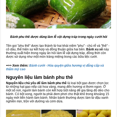
Bánh phu thê được dùng làm lễ vật đựng tráp trong ngày cưới hỏi
Tên gọi "phu thê" được tạo thành từ hai khái niệm "phu" - chú rể và "thê" -
cô dâu, thể hiện sự kết hợp và đồng thuận giữa hai bên.
Bánh xu xê
này
thường xuất hiện trong ngày ăn hỏi làm lễ vật đựng tráp, đồng thời còn
được sử dụng như một món tráng miệng trong các bữa tiệc cưới.
=>> Xem thêm:
Bánh cưới - Hòa quyện giữa hương vị đẳng cấp và
thẩm mỹ cao
Nguyên liệu làm bánh phu thê
Nguyên liệu chủ yếu để làm bánh phu thê
là loại bột gạo được chọn lọc
từ những hạt gạo nếp cái hoa vàng, mang đến hương vị thơm ngon. Ở
một số nơi, người làm bánh còn kết hợp bột năng để gia tăng độ dẻo cho
bánh. Có bột xong, người ta phải đem phơi cho thật khô trong khoảng 15
ngày mới tiến hành làm bánh. Nhân bánh thường được làm từ đậu xanh
nghiền mịn, trộn với đường và cơm dừa.