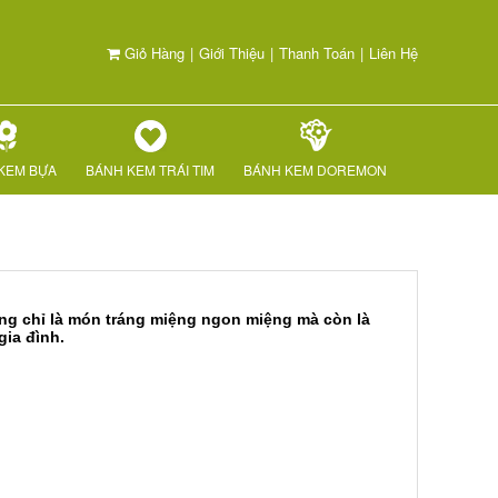
Giỏ Hàng
|
Giới Thiệu
|
Thanh Toán
|
Liên Hệ
KEM BỰA
BÁNH KEM TRÁI TIM
BÁNH KEM DOREMON
g chỉ là món tráng miệng ngon miệng mà còn là
gia đình.