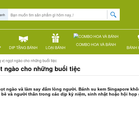
anh
COMBO HOA VÀ BÁNH
P
DIP TẶNG BÁNH
LOẠI BÁNH
BÁNH 
vị ngọt ngào cho những buổi tiệc
t ngào cho những buổi tiệc
ọt ngào và làm say đắm lòng người. Bánh su kem Singapore khôn
bè và người thân trong các dịp kỷ niệm, sinh nhật hoặc hội họp 