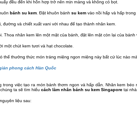
huấy đều đến khi hỗn hợp trở nên mịn màng và không có bọt.
khuôn
bánh su kem
. Đặt khuôn bánh
su kem
vào nồi hấp và hấp trong
, đường và chiết xuất vani với nhau để tạo thành nhân kem.
ôi. Thoa nhân kem lên một mặt của bánh, đặt lên mặt còn lại của bánh
ới một chút kem tươi và hạt chocolate.
có thể thưởng thức món tráng miệng ngon miệng này bất cứ lúc nào m
 giản phong cách Hàn Quốc
g trong việc tạo ra món bánh thơm ngon và hấp dẫn. Nhân kem béo 
, chúng ta sẽ tìm hiểu
cách làm nhân bánh su kem Singapore
tại nhà
nguyên liệu sau: