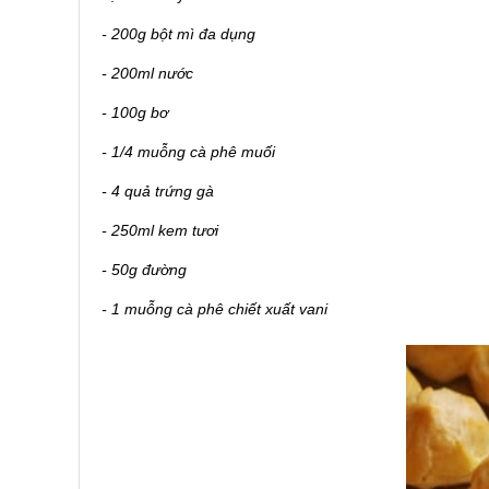
- 200g bột mì đa dụng
-
200ml nước
-
100g bơ
-
1/4 muỗng cà phê muối
-
4 quả trứng gà
-
250ml kem tươi
-
50g đường
-
1 muỗng cà phê chiết xuất vani