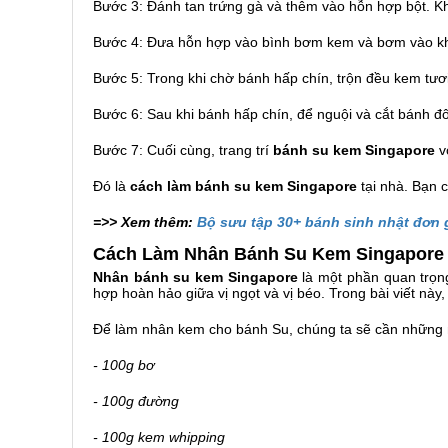
Bước 3: Đánh tan trứng gà và thêm vào hỗn hợp bột. K
Bước 4: Đưa hỗn hợp vào bình bơm kem và bơm vào 
Bước 5: Trong khi chờ bánh hấp chín, trộn đều kem tươi
Bước 6: Sau khi bánh hấp chín, để nguội và cắt bánh đ
Bước 7: Cuối cùng, trang trí
bánh su kem Singapore
v
Đó là
cách làm bánh su kem Singapore
tại nhà. Bạn 
=>> Xem thêm:
Bộ sưu tập 30+ bánh sinh nhật đơn
Cách Làm Nhân Bánh Su Kem Singapore
Nhân bánh su kem Singapore
là một phần quan trọn
hợp hoàn hảo giữa vị ngọt và vị béo. Trong bài viết này
Để làm nhân kem cho bánh Su, chúng ta sẽ cần những 
- 100g bơ
-
100g đường
-
100g kem whipping