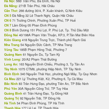
Hà Nội:
56B Trần Phú, Ba Đình, Hà Nội
Đà Nẵng:
271B Trần Phú, Hải Châu
Cần Thơ:
266 đường 30/4, P. Xuân khánh, Q.Ninh Kiều
CN 5
Đà Nẵng 32 Lê Thanh Nghị, Quận Hải Châu
CN 6
71 Trường Chinh, Phường Xuân Phú, TP Huế
CN 7
Lâm Đồng 05 Phan Đình Phùng
CN 8
Bình Dương 151 Phú Lợi, P. Phú Lợi, Tp. Thủ Dầu Một
Đồng Nai
40/198A Phạm Văn Thuận, KP.3, P.Tân Mai Biên Hòa
Kiên Giang
418 Nguyễn Trung Trực, Thành phố Rạch Giá
Nha Trang
54 Nguyễn Đức Cảnh, TP Nha Trang
Vũng Tàu
185B Phạm Hồng Thái, Phường 7
Quảng Nam
61 Nguyễn Du, Tp Tam Kỳ
Vĩnh Long:
20/A2 Phạm Thái Bường
Long An:
163 Nguyễn Đình Chiểu, Phường 3, Tp Tân An
Tây Ninh
1075 CTM8, phường Hiệp Ninh, TP Tây Ninh
Bình Định
340 Nguyễn Thái Học, phường Ngô Mây, Tp Quy Nhơn
Cà Mau
221 Lý Thường Kiệt, K2, Phường 6, Tp Cà Mau
Bắc Ninh
83 Trần Hưng Đạo, phường Tiền An, TP Bắc Ninh
Phú Yên
30A Nguyễn Công Trứ, TP Tuy Hòa
Quảng Bình
41 Trần Hưng Đạo, Tp Đồng Hới
Quảng Trị
92 Nguyễn Trãi, TP Đông Hà
Hà Tĩnh
54 Phan Đình Phùng, TP Hà Tĩnh
Thanh Hóa
177 Lê Lai, TP Thanh Hóa