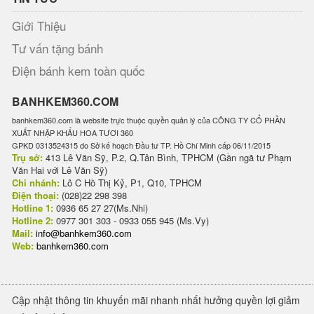
Giới Thiệu
Tư vấn tặng bánh
Điện bánh kem toàn quốc
BANHKEM360.COM
banhkem360.com là website trực thuộc quyền quản lý của CÔNG TY CỔ PHẦN
XUẤT NHẬP KHẨU HOA TƯƠI 360
GPKD 0313524315 do Sở kế hoạch Đầu tư TP. Hồ Chí Minh cấp 06/11/2015
Trụ sở:
413 Lê Văn Sỹ, P.2, Q.Tân Bình, TPHCM (Gần ngã tư Phạm
Văn Hai với Lê Văn Sỹ)
Chi nhánh:
Lô C Hồ Thị Kỷ, P1, Q10, TPHCM
Điện thoại:
(028)22 298 398
Hotline 1:
0936 65 27 27(Ms.Nhi)
Hotline 2:
0977 301 303 - 0933 055 945 (Ms.Vy)
Mail:
info@banhkem360.com
Web:
banhkem360.com
Cập nhật thông tin khuyến mãi nhanh nhất hưởng quyền lợi giảm