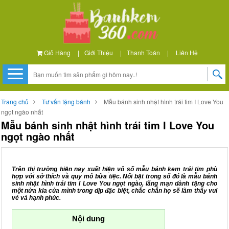
Giỏ Hàng
|
Giới Thiệu
|
Thanh Toán
|
Liên Hệ
Trang chủ
Tư vấn tặng bánh
Mẫu bánh sinh nhật hình trái tim I Love You
ngọt ngào nhất
Mẫu bánh sinh nhật hình trái tim I Love You
ngọt ngào nhất
Trên thị trường hiện nay xuất hiện vô số mẫu bánh kem trái tim phù
hợp với sở thích và quy mô bữa tiệc. Nổi bật trong số đó là mẫu bánh
sinh nhật hình trái tim I Love You ngọt ngào, lãng mạn dành tặng cho
một nửa kia của mình trong dịp đặc biệt, chắc chắn họ sẽ làm thấy vui
vẻ và hạnh phúc.
Nội dung