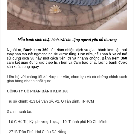
Mẫu bánh sinh nhật hình trái tim tặng người yêu dễ thương
Ngoài ra,
Bánh kem 360
còn đảm nhiệm dịch vụ giao bánh kem tận nơi
thay bạn tạo bất ngờ cho người được tặng. Hơn nữa, nếu bạn ở xa có thể
sử dụng dịch vụ này một cách tiện lợi và nhanh chóng,
Bánh kem 360
cam kết giao đúng giờ theo lịch hẹn và đảm bảo chất lượng bánh được
sản xuất trong ngày.
Liên hệ với chúng tôi để được tư vấn, chọn lựa và có những chính sách
giao hàng nhanh nhất qua:
CÔNG TY CỔ PHẦN BÁNH KEM 360
Trụ sở chính: 413 Lê Văn Sỹ, P2, Q Tân Bình, TPHCM
3 chi nhánh tại:
- Lô C Hồ Thị Kỷ, phường 1, quận 10, Thành phố Hồ Chí Minh.
- 271B Trần Phú, Hải Châu Đà Nẵng.