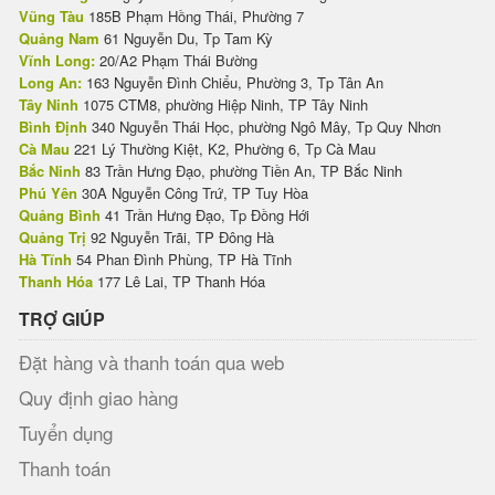
Vũng Tàu
185B Phạm Hồng Thái, Phường 7
Quảng Nam
61 Nguyễn Du, Tp Tam Kỳ
Vĩnh Long:
20/A2 Phạm Thái Bường
Long An:
163 Nguyễn Đình Chiểu, Phường 3, Tp Tân An
Tây Ninh
1075 CTM8, phường Hiệp Ninh, TP Tây Ninh
Bình Định
340 Nguyễn Thái Học, phường Ngô Mây, Tp Quy Nhơn
Cà Mau
221 Lý Thường Kiệt, K2, Phường 6, Tp Cà Mau
Bắc Ninh
83 Trần Hưng Đạo, phường Tiền An, TP Bắc Ninh
Phú Yên
30A Nguyễn Công Trứ, TP Tuy Hòa
Quảng Bình
41 Trần Hưng Đạo, Tp Đồng Hới
Quảng Trị
92 Nguyễn Trãi, TP Đông Hà
Hà Tĩnh
54 Phan Đình Phùng, TP Hà Tĩnh
Thanh Hóa
177 Lê Lai, TP Thanh Hóa
TRỢ GIÚP
Đặt hàng và thanh toán qua web
Quy định giao hàng
Tuyển dụng
Thanh toán