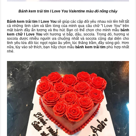
Bánh kem trái tim I Love You Valentine màu đỏ nồng cháy
Bánh kem trái tim I Love You
sẽ giúp các cặp đôi yêu nhau nói lên hết tất
cả những tình cảm và tấm lòng của mình qua câu chữ "I Love You" trên
mặt bánh đầy ấn tượng và thu hút. Bạn có thể chọn cho mình mẫu
bánh
kem chữ I Love You
với hương vị bắp, dâu, socola. Trong đó, hương vị
socola được nhiều người ưa chuộng nhất và socola cũng đại diện cho
tình yêu lứa đôi lúc ngọt ngào âu yếm, lúc thăng trầm, đầy sóng gió. Hơn
nữa, tùy vào sở thích, bạn hãy chọn mẫu
bánh kem trái tim
phù hợp nhất
nhé.