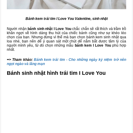
Bánh kem trái tim I Love You Valentine, sinh nhật
Người nhận
bánh sinh nhật I Love You
chắc chắn sẽ rất thích và trầm trồ
khăn ngợi về hình dáng thu hút của chiếc bánh cũng như sự khéo léo
chọn của bạn. Nhưng đừng vì thế mà bạn chọn bánh kem sinh nhật qua
loa nhé, bạn nên để ý quan sát một chút để nắm bắt được tâm lý của
người mình yêu, từ đó chọn những mẫu
bánh kem I Love You
phù hợp
nhất.
=> Tham khảo:
Bánh kem trái tim - Cho những ngày kỷ niệm trở nên
ngọt ngào và lãng mạn
Bánh sinh nhật hình trái tim I Love You