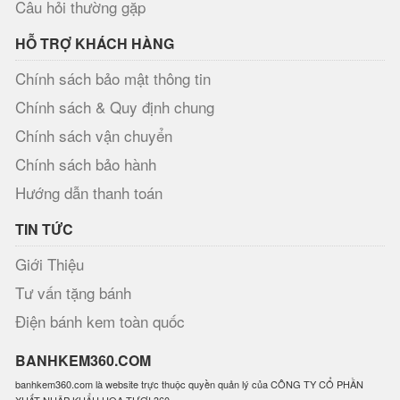
Câu hỏi thường gặp
HỖ TRỢ KHÁCH HÀNG
Chính sách bảo mật thông tin
Chính sách & Quy định chung
Chính sách vận chuyển
Chính sách bảo hành
Hướng dẫn thanh toán
TIN TỨC
Giới Thiệu
Tư vấn tặng bánh
Điện bánh kem toàn quốc
BANHKEM360.COM
banhkem360.com là website trực thuộc quyền quản lý của CÔNG TY CỔ PHẦN