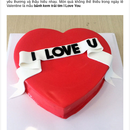
yêu thương và thấu hiểu nhau. Món quà không thể thiếu trong ngày lễ
Valentine là mẫu
bánh kem trái tim I Love You
.