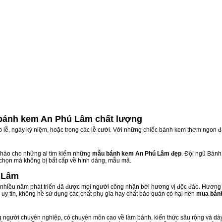
bánh kem An Phú Lâm chất lượng
ịp lễ, ngày kỷ niệm, hoặc trong các lễ cưới. Với những chiếc bánh kem thơm ngon đ
hảo cho những ai tìm kiếm những
mẫu bánh kem An Phú Lâm đẹp
. Đội ngũ Bán
 chọn mà không bị bất cấp về hình dáng, mẫu mã.
 Lâm
hiều năm phát triển đã được mọi người công nhận bởi hương vị độc đáo. Hương v
uy tín, không hề sử dụng các chất phụ gia hay chất bảo quản có hại nên
mua bán
 người chuyên nghiệp, có chuyên môn cao về làm bánh, kiến thức sâu rộng và dày 