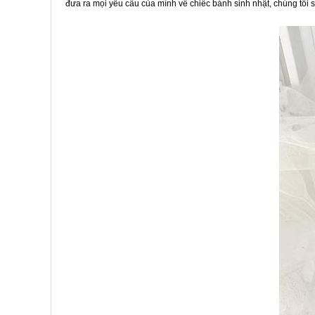
đưa ra mọi yêu cầu của mình về chiếc bánh sinh nhật, chúng tôi 