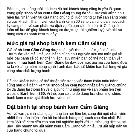
Bánh ngon không thôi thì chưa đủ bởi khách hàng cũng là yếu tố quan
trọng giúp
shop bánh kem Cẩm Giàng
chúng tôi có được chỗ đứng như
hiện tại. Nhân viên tại cửa hàng chúng tôi luôn trong tư thế sẵn sàng phục
vụ quý khách. Thành viên của Bánh kem 360 sẽ tư vấn cho bạn một cách
kỹ càng nhất về sản phẩm và dịch vụ để bạn có thể hiểu rõ. Chúng tôi
luôn nỗ lực để giúp khách hàng có được sự trải nghiệm tuyệt vời khi sử
dụng dịch vụ bánh kem tại đây.
Mức giá tại shop bánh kem Cẩm Giàng
Giá bánh kem Cẩm Giàng
được niêm yết ở nhiều mức giá khác nhau.
Tùy thuộc vào mẫu mã, loại bánh cũng như nguyên liệu mà mức giá về
mỗi loại bánh sẽ có sự chênh lệch. Tuy nhiên bạn có thể hoàn toàn yên
tâm khi
mua bánh kem Cẩm Giàng
tại đây, bởi mức giá mà cửa hàng đưa
ra là vô cùng mềm mỏng cạnh tranh đảm bảo sẽ khiến bạn hài lòng về giá
cũng như chất lượng bánh.
Để cho khách hàng có thể thuận tiện trong việc tham khảo mẫu bánh
cũng như giá bánh kem tại
shop bánh kem ngon nhất Cẩm Giàng,
chúng
tôi đã đăng tải thông tin về giá cũng như mẫu mã về sản phẩm lên trên
website
Bánh kem 360.
Vì thế, bạn có thể dễ dàng lựa chọn một chiếc
bánh kem ở mức giá thích hợp với mình.
Đặt bánh tại shop bánh kem Cẩm Giàng
Với vô vàn
, chính sách giao hàng tận nơi tiện lợi, cùng đội ngũ nhân viên
nhiệt tình thân thiện luôn hỗ trợ khách hàng một cách chu đáo nhất. Bánh
kem 360 sẽ đem đến cho bạn trải nghiệm tuyệt vời khi sử dụng dịch vụ tại
đây. Hãy nhanh tay đặt bánh kem Cẩm Giàng với nhiều ưu đãi hấp dẫn tại
cửa hàng chúng tôi qua: