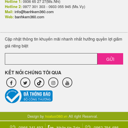
Hotline 1:
0936 65 27 27(Ms.Nhi)
Hotline 2:
0977 301 303 - 0933 055 945 (Ms.Vy)
Mail:
info@banhkem360.com
Web:
banhkem360.com
Cập nhật thông tin khuyến mãi nhanh nhất hưởng quyền lợi giảm
giá riêng biệt
GỬI
KẾT NỐI CHÚNG TÔI QUA
Design by
All right Reserval.
hoatuoi360.vn
0966 341 493
Nhắn tin Zalo
0962 794 486