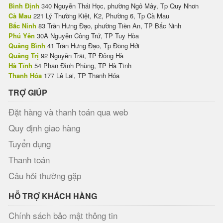
Bình Định
340 Nguyễn Thái Học, phường Ngô Mây, Tp Quy Nhơn
Cà Mau
221 Lý Thường Kiệt, K2, Phường 6, Tp Cà Mau
Bắc Ninh
83 Trần Hưng Đạo, phường Tiền An, TP Bắc Ninh
Phú Yên
30A Nguyễn Công Trứ, TP Tuy Hòa
Quảng Bình
41 Trần Hưng Đạo, Tp Đồng Hới
Quảng Trị
92 Nguyễn Trãi, TP Đông Hà
Hà Tĩnh
54 Phan Đình Phùng, TP Hà Tĩnh
Thanh Hóa
177 Lê Lai, TP Thanh Hóa
TRỢ GIÚP
Đặt hàng và thanh toán qua web
Quy định giao hàng
Tuyển dụng
Thanh toán
Câu hỏi thường gặp
HỖ TRỢ KHÁCH HÀNG
Chính sách bảo mật thông tin