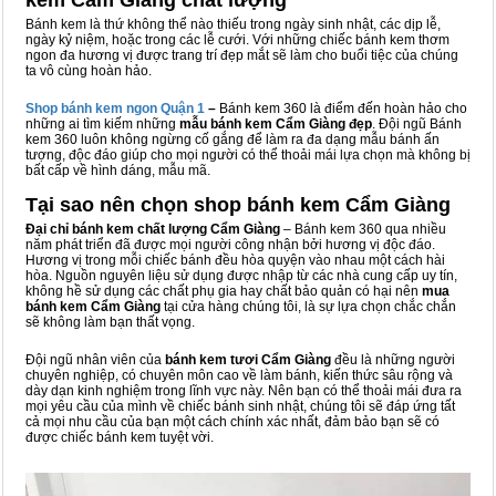
kem Cẩm Giàng chất lượng
Bánh kem là thứ không thể nào thiếu trong ngày sinh nhật, các dịp lễ,
ngày kỷ niệm, hoặc trong các lễ cưới. Với những chiếc bánh kem thơm
ngon đa hương vị được trang trí đẹp mắt sẽ làm cho buổi tiệc của chúng
ta vô cùng hoàn hảo.
Shop bánh kem ngon Qu
ậ
n 1
–
Bánh kem 360 là điểm đến hoàn hảo cho
những ai tìm kiếm những
mẫu bánh kem Cẩm Giàng đẹp
. Đội ngũ Bánh
kem 360 luôn không ngừng cố gắng để làm ra đa dạng mẫu bánh ấn
tượng, độc đáo giúp cho mọi người có thể thoải mái lựa chọn mà không bị
bất cấp về hình dáng, mẫu mã.
Tại sao nên chọn shop bánh kem Cẩm Giàng
Đại chỉ bánh kem chất lượng Cẩm Giàng
– Bánh kem 360 qua nhiều
năm phát triển đã được mọi người công nhận bởi hương vị độc đáo.
Hương vị trong mỗi chiếc bánh đều hòa quyện vào nhau một cách hài
hòa. Nguồn nguyên liệu sử dụng được nhập từ các nhà cung cấp uy tín,
không hề sử dụng các chất phụ gia hay chất bảo quản có hại nên
mua
bánh kem Cẩm Giàng
tại cửa hàng chúng tôi, là sự lựa chọn chắc chắn
sẽ không làm bạn thất vọng.
Đội ngũ nhân viên của
bánh kem tươi Cẩm Giàng
đều là những người
chuyên nghiệp, có chuyên môn cao về làm bánh, kiến thức sâu rộng và
dày dạn kinh nghiệm trong lĩnh vực này. Nên bạn có thể thoải mái đưa ra
mọi yêu cầu của mình về chiếc bánh sinh nhật, chúng tôi sẽ đáp ứng tất
cả mọi nhu cầu của bạn một cách chính xác nhất, đảm bảo bạn sẽ có
được chiếc bánh kem tuyệt vời.