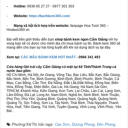
- Hotline:
0936 65 27 27 - 0977 301 303
-
Website:
https://banhkem360.com/
-
Mạng xã hội tích hợp trên website:
fanpage Hoa Tươi 360 –
Hoatuoi360.vn
Bài viết trên giới thiệu đến bạn
shop bánh kem ngon Cẩm Giàng
với hy
vọng bạn sẽ có được cho mình địa chỉ mua bánh uy tín. Bánh kem 360 sẽ
mang đến cho bạn sự hài lòng tuyệt đối khi sử dụng dịch vụ tại đây.
Xem tại:
CÁC MẪU BÁNH KEM HOT NHẤT
- 0966 341 493
Cửa hàng Giỏ trái cây Cẩm Giàng có mặt tại 64 Tỉnh/Thành Trong cả
nước bao gồm:
Hồ Chí Minh, Hà Nội, An Giang, Vũng Tàu, Bạc Liêu, Bắc Kạn, Bắc Giang,
Bắc Ninh, Bến Tre, Bình Dương, Bình Định, Bình Phước, Bình Thuận, Cà
Mau, Cao Bằng, Cần Thơ, Đà Nẵng, Đắk Lắk,Đắk Nông, Đồng Nai, Biên
Hòa, Đồng Tháp, Điện Biên, Gia Lai, Hà Giang, Hà Nam,Sài Gòn,
TPHCM, Khánh Hòa, Kiên Giang, Kon Tum, Lai Châu, Lào Cai, Lạng Sơn,
Lâm Đồng, Đà Lạt, Long An, Nam Định, Nghệ An, Ninh Bình, Ninh Thuận,
Phú Thọ, Phú Yên, Quảng Bình, Quảng Nam, Quảng Ngãi, Quảng Ninh,
Quảng Trị, Sóc Trăng, Sơn La, Tây Ninh, Thái Bình, Thái Nguyên, Thanh
Hóa, Huế, Tiền Giang, Trà Vinh, Tuyên Quang, Vĩnh Long, Vĩnh Phúc, Yên
Bái...
Phường/Xã/Thị trấn tags:
Cao Sơn
,
Dương Phong
,
Đôn Phong
,