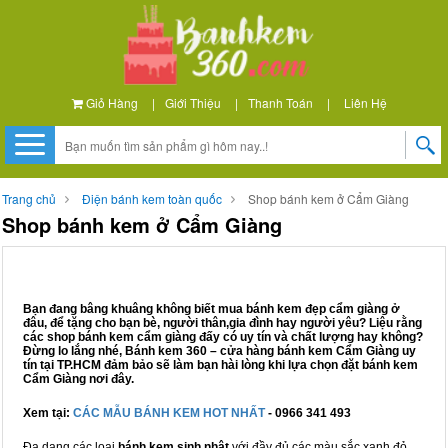
Giỏ Hàng
|
Giới Thiệu
|
Thanh Toán
|
Liên Hệ
Trang chủ
Điện bánh kem toàn quốc
Shop bánh kem ở Cẩm Giàng
Shop bánh kem ở Cẩm Giàng
Bạn đang bâng khuâng không biết mua bánh kem đẹp cẩm giàng ở
đâu, để tặng cho bạn bè, người thân,gia đình hay người yêu? Liệu rằng
các shop bánh kem cẩm giàng đấy có uy tín và chất lượng hay không?
Đừng lo lắng nhé, Bánh kem 360 – cửa hàng bánh kem Cẩm Giàng uy
tín tại TP.HCM đảm bảo sẽ làm bạn hài lòng khi lựa chọn đặt bánh kem
Cẩm Giàng nơi đây.
Xem tại:
CÁC MẪU BÁNH KEM HOT NHẤT
- 0966 341 493
Đa dạng các loại
bánh kem sinh nhật
với đầy đủ các màu sắc xanh đỏ