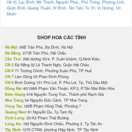
Hà Vị
,
Lục Bình
,
Mỹ Thanh
,
Nguyên Phúc
,
Phủ Thông
,
Phương Linh
,
Quân Bình
,
Quang Thuận
,
Sĩ Bình
,
Tân Tiến
,
Tú Trĩ
,
Vi Hương
,
Vũ
Muộn
SHOP HOA CÁC TỈNH
Hà Nội:
56B Trần Phú, Ba Đình, Hà Nội
Đà Nẵng:
271B Trần Phú, Hải Châu
Cần Thơ:
266 đường 30/4, P. Xuân khánh, Q.Ninh Kiều
CN 5
Đà Nẵng 32 Lê Thanh Nghị, Quận Hải Châu
CN 6
71 Trường Chinh, Phường Xuân Phú, TP Huế
CN 7
Lâm Đồng 05 Phan Đình Phùng
CN 8
Bình Dương 151 Phú Lợi, P. Phú Lợi, Tp. Thủ Dầu Một
Đồng Nai
40/198A Phạm Văn Thuận, KP.3, P.Tân Mai Biên Hòa
Kiên Giang
418 Nguyễn Trung Trực, Thành phố Rạch Giá
Nha Trang
54 Nguyễn Đức Cảnh, TP Nha Trang
Vũng Tàu
185B Phạm Hồng Thái, Phường 7
Quảng Nam
61 Nguyễn Du, Tp Tam Kỳ
Vĩnh Long:
20/A2 Phạm Thái Bường
Long An:
163 Nguyễn Đình Chiểu, Phường 3, Tp Tân An
Tây Ninh
1075 CTM8, phường Hiệp Ninh, TP Tây Ninh