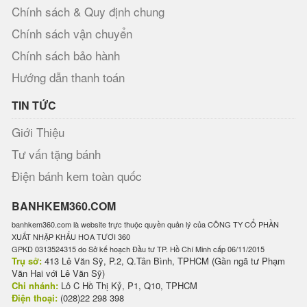
Chính sách & Quy định chung
Chính sách vận chuyển
Chính sách bảo hành
Hướng dẫn thanh toán
TIN TỨC
Giới Thiệu
Tư vấn tặng bánh
Điện bánh kem toàn quốc
BANHKEM360.COM
banhkem360.com là website trực thuộc quyền quản lý của CÔNG TY CỔ PHẦN
XUẤT NHẬP KHẨU HOA TƯƠI 360
GPKD 0313524315 do Sở kế hoạch Đầu tư TP. Hồ Chí Minh cấp 06/11/2015
Trụ sở:
413 Lê Văn Sỹ, P.2, Q.Tân Bình, TPHCM (Gần ngã tư Phạm
Văn Hai với Lê Văn Sỹ)
Chi nhánh:
Lô C Hồ Thị Kỷ, P1, Q10, TPHCM
Điện thoại:
(028)22 298 398