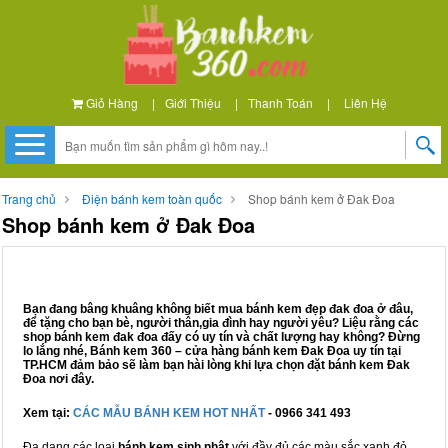
Giỏ Hàng
|
Giới Thiệu
|
Thanh Toán
|
Liên Hệ
Trang chủ
Điện bánh kem toàn quốc
Shop bánh kem ở Đak Đoa
Shop bánh kem ở Đak Đoa
Bạn đang bâng khuâng không biết mua bánh kem đẹp đak đoa ở đâu,
để tặng cho bạn bè, người thân,gia đình hay người yêu? Liệu rằng các
shop bánh kem đak đoa đấy có uy tín và chất lượng hay không? Đừng
lo lắng nhé, Bánh kem 360 – cửa hàng bánh kem Đak Đoa uy tín tại
TP.HCM đảm bảo sẽ làm bạn hài lòng khi lựa chọn đặt bánh kem Đak
Đoa nơi đây.
Xem tại:
CÁC MẪU BÁNH KEM HOT NHẤT
- 0966 341 493
Đa dạng các loại
bánh kem sinh nhật
với đầy đủ các màu sắc xanh đỏ