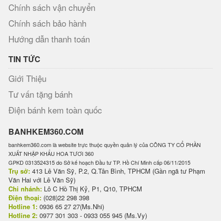
Chính sách vận chuyển
Chính sách bảo hành
Hướng dẫn thanh toán
TIN TỨC
Giới Thiệu
Tư vấn tặng bánh
Điện bánh kem toàn quốc
BANHKEM360.COM
banhkem360.com là website trực thuộc quyền quản lý của CÔNG TY CỔ PHẦN
XUẤT NHẬP KHẨU HOA TƯƠI 360
GPKD 0313524315 do Sở kế hoạch Đầu tư TP. Hồ Chí Minh cấp 06/11/2015
Trụ sở:
413 Lê Văn Sỹ, P.2, Q.Tân Bình, TPHCM (Gần ngã tư Phạm
Văn Hai với Lê Văn Sỹ)
Chi nhánh:
Lô C Hồ Thị Kỷ, P1, Q10, TPHCM
Điện thoại:
(028)22 298 398
Hotline 1:
0936 65 27 27(Ms.Nhi)
Hotline 2:
0977 301 303 - 0933 055 945 (Ms.Vy)