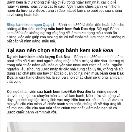
Bánh kem là thứ không thể nào thiếu trong ngày sinh nhật, các dịp lễ,
ngày kỷ niệm, hoặc trong các lễ cưới. Với những chiếc bánh kem thơm
ngon đa hương vị được trang trí đẹp mắt sẽ làm cho buổi tiệc của chúng
ta vô cùng hoàn hảo.
Shop bánh kem ngon Qu
ậ
n 1
–
Bánh kem 360 là điểm đến hoàn hảo cho
những ai tìm kiếm những
mẫu bánh kem Đak Đoa đẹp
. Đội ngũ Bánh
kem 360 luôn không ngừng cố gắng để làm ra đa dạng mẫu bánh ấn
tượng, độc đáo giúp cho mọi người có thể thoải mái lựa chọn mà không bị
bất cấp về hình dáng, mẫu mã.
Tại sao nên chọn shop bánh kem Đak Đoa
Đại chỉ bánh kem chất lượng Đak Đoa
– Bánh kem 360 qua nhiều năm
phát triển đã được mọi người công nhận bởi hương vị độc đáo. Hương vị
trong mỗi chiếc bánh đều hòa quyện vào nhau một cách hài hòa. Nguồn
nguyên liệu sử dụng được nhập từ các nhà cung cấp uy tín, không hề sử
dụng các chất phụ gia hay chất bảo quản có hại nên
mua bánh kem Đak
Đoa
tại cửa hàng chúng tôi, là sự lựa chọn chắc chắn sẽ không làm bạn
thất vọng.
Đội ngũ nhân viên của
bánh kem tươi Đak Đoa
đều là những người
chuyên nghiệp, có chuyên môn cao về làm bánh, kiến thức sâu rộng và
dày dạn kinh nghiệm trong lĩnh vực này. Nên bạn có thể thoải mái đưa ra
mọi yêu cầu của mình về chiếc bánh sinh nhật, chúng tôi sẽ đáp ứng tất
cả mọi nhu cầu của bạn một cách chính xác nhất, đảm bảo bạn sẽ có
được chiếc bánh kem tuyệt vời.