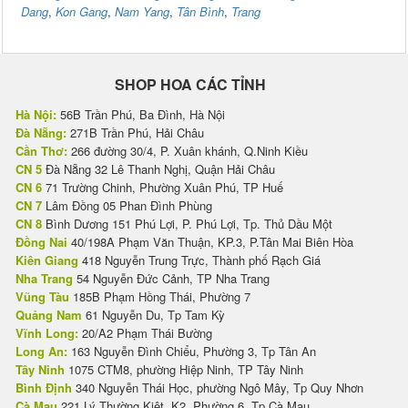
Dang
,
Kon Gang
,
Nam Yang
,
Tân Bình
,
Trang
SHOP HOA CÁC TỈNH
Hà Nội:
56B Trần Phú, Ba Đình, Hà Nội
Đà Nẵng:
271B Trần Phú, Hải Châu
Cần Thơ:
266 đường 30/4, P. Xuân khánh, Q.Ninh Kiều
CN 5
Đà Nẵng 32 Lê Thanh Nghị, Quận Hải Châu
CN 6
71 Trường Chinh, Phường Xuân Phú, TP Huế
CN 7
Lâm Đồng 05 Phan Đình Phùng
CN 8
Bình Dương 151 Phú Lợi, P. Phú Lợi, Tp. Thủ Dầu Một
Đồng Nai
40/198A Phạm Văn Thuận, KP.3, P.Tân Mai Biên Hòa
Kiên Giang
418 Nguyễn Trung Trực, Thành phố Rạch Giá
Nha Trang
54 Nguyễn Đức Cảnh, TP Nha Trang
Vũng Tàu
185B Phạm Hồng Thái, Phường 7
Quảng Nam
61 Nguyễn Du, Tp Tam Kỳ
Vĩnh Long:
20/A2 Phạm Thái Bường
Long An:
163 Nguyễn Đình Chiểu, Phường 3, Tp Tân An
Tây Ninh
1075 CTM8, phường Hiệp Ninh, TP Tây Ninh
Bình Định
340 Nguyễn Thái Học, phường Ngô Mây, Tp Quy Nhơn
Cà Mau
221 Lý Thường Kiệt, K2, Phường 6, Tp Cà Mau