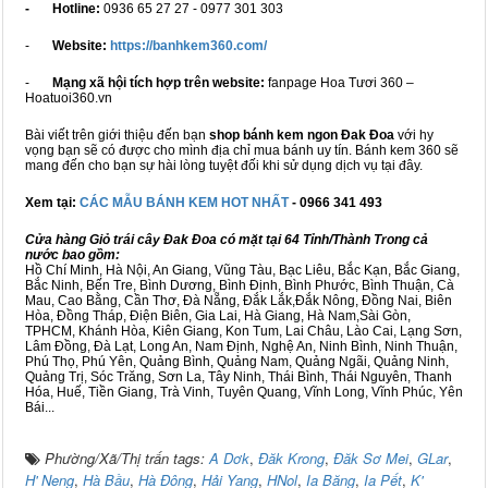
- Hotline:
0936 65 27 27 - 0977 301 303
-
Website:
https://banhkem360.com/
-
Mạng xã hội tích hợp trên website:
fanpage Hoa Tươi 360 –
Hoatuoi360.vn
Bài viết trên giới thiệu đến bạn
shop bánh kem ngon Đak Đoa
với hy
vọng bạn sẽ có được cho mình địa chỉ mua bánh uy tín. Bánh kem 360 sẽ
mang đến cho bạn sự hài lòng tuyệt đối khi sử dụng dịch vụ tại đây.
Xem tại:
CÁC MẪU BÁNH KEM HOT NHẤT
- 0966 341 493
Cửa hàng Giỏ trái cây Đak Đoa có mặt tại 64 Tỉnh/Thành Trong cả
nước bao gồm:
Hồ Chí Minh, Hà Nội, An Giang, Vũng Tàu, Bạc Liêu, Bắc Kạn, Bắc Giang,
Bắc Ninh, Bến Tre, Bình Dương, Bình Định, Bình Phước, Bình Thuận, Cà
Mau, Cao Bằng, Cần Thơ, Đà Nẵng, Đắk Lắk,Đắk Nông, Đồng Nai, Biên
Hòa, Đồng Tháp, Điện Biên, Gia Lai, Hà Giang, Hà Nam,Sài Gòn,
TPHCM, Khánh Hòa, Kiên Giang, Kon Tum, Lai Châu, Lào Cai, Lạng Sơn,
Lâm Đồng, Đà Lạt, Long An, Nam Định, Nghệ An, Ninh Bình, Ninh Thuận,
Phú Thọ, Phú Yên, Quảng Bình, Quảng Nam, Quảng Ngãi, Quảng Ninh,
Quảng Trị, Sóc Trăng, Sơn La, Tây Ninh, Thái Bình, Thái Nguyên, Thanh
Hóa, Huế, Tiền Giang, Trà Vinh, Tuyên Quang, Vĩnh Long, Vĩnh Phúc, Yên
Bái...
Phường/Xã/Thị trấn tags:
A Dơk
,
Đăk Krong
,
Đăk Sơ Mei
,
GLar
,
H' Neng
,
Hà Bầu
,
Hà Đông
,
Hải Yang
,
HNol
,
Ia Băng
,
Ia Pết
,
K'