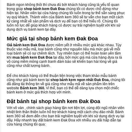
Bánh ngon không thôi thì chưa đủ bởi khách hàng cũng là yếu tố quan
trọng giúp
shop bánh kem Đak Đoa
chúng tôi có được chỗ đứng như
hiện tại. Nhân viên tại cửa hàng chúng tôi luôn trong tư thế sẵn sàng phục
vụ quý khách. Thành viên của Bánh kem 360 sẽ tư vấn cho bạn một cách
kỹ càng nhất về sản phẩm và dịch vụ để bạn có thể hiểu rõ. Chúng tôi
luôn nỗ lực để giúp khách hàng có được sự trải nghiệm tuyệt vời khi sử
dụng dịch vụ bánh kem tại đây.
Mức giá tại shop bánh kem Đak Đoa
Giá bánh kem Đak Đoa
được niêm yết ở nhiều mức giá khác nhau. Tùy
thuộc vào mẫu mã, loại bánh cũng như nguyên liệu mà mức giá về mỗi
loại bánh sẽ có sự chênh lệch. Tuy nhiên bạn có thể hoàn toàn yên tâm
khi
mua bánh kem Đak Đoa
tại đây, bởi mức giá mà cửa hàng đưa ra là
vô cùng mềm mỏng cạnh tranh đảm bảo sẽ khiến bạn hài lòng về giá
cũng như chất lượng bánh.
Để cho khách hàng có thể thuận tiện trong việc tham khảo mẫu bánh
cũng như giá bánh kem tại
shop bánh kem ngon nhất Đak Đoa,
chúng tôi
đã đăng tải thông tin về giá cũng như mẫu mã về sản phẩm lên trên
website
Bánh kem 360.
Vì thế, bạn có thể dễ dàng lựa chọn một chiếc
bánh kem ở mức giá thích hợp với mình.
Đặt bánh tại shop bánh kem Đak Đoa
Với vô vàn
, chính sách giao hàng tận nơi tiện lợi, cùng đội ngũ nhân viên
nhiệt tình thân thiện luôn hỗ trợ khách hàng một cách chu đáo nhất. Bánh
kem 360 sẽ đem đến cho bạn trải nghiệm tuyệt vời khi sử dụng dịch vụ tại
đây. Hãy nhanh tay đặt bánh kem Đak Đoa với nhiều ưu đãi hấp dẫn tại
cửa hàng chúng tôi qua: