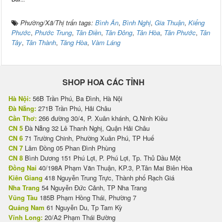
Phường/Xã/Thị trấn tags:
Bình Ân
,
Bình Nghị
,
Gia Thuận
,
Kiểng
Phước
,
Phước Trung
,
Tân Điền
,
Tân Đông
,
Tân Hòa
,
Tân Phước
,
Tân
Tây
,
Tân Thành
,
Tăng Hòa
,
Vàm Láng
SHOP HOA CÁC TỈNH
Hà Nội:
56B Trần Phú, Ba Đình, Hà Nội
Đà Nẵng:
271B Trần Phú, Hải Châu
Cần Thơ:
266 đường 30/4, P. Xuân khánh, Q.Ninh Kiều
CN 5
Đà Nẵng 32 Lê Thanh Nghị, Quận Hải Châu
CN 6
71 Trường Chinh, Phường Xuân Phú, TP Huế
CN 7
Lâm Đồng 05 Phan Đình Phùng
CN 8
Bình Dương 151 Phú Lợi, P. Phú Lợi, Tp. Thủ Dầu Một
Đồng Nai
40/198A Phạm Văn Thuận, KP.3, P.Tân Mai Biên Hòa
Kiên Giang
418 Nguyễn Trung Trực, Thành phố Rạch Giá
Nha Trang
54 Nguyễn Đức Cảnh, TP Nha Trang
Vũng Tàu
185B Phạm Hồng Thái, Phường 7
Quảng Nam
61 Nguyễn Du, Tp Tam Kỳ
Vĩnh Long:
20/A2 Phạm Thái Bường