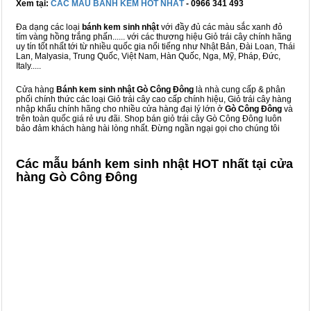
Xem tại:
CÁC MẪU BÁNH KEM HOT NHẤT
- 0966 341 493
Đa dạng các loại
bánh kem sinh nhật
với đầy đủ các màu sắc xanh đỏ
tím vàng hồng trắng phấn...... với các thương hiệu Giỏ trái cây chính hãng
uy tín tốt nhất tới từ nhiều quốc gia nổi tiếng như Nhật Bản, Đài Loan, Thái
Lan, Malyasia, Trung Quốc, Việt Nam, Hàn Quốc, Nga, Mỹ, Pháp, Đức,
Italy.....
Cửa hàng
Bánh kem sinh nhật Gò Công Đông
là nhà cung cấp & phân
phối chính thức các loại Giỏ trái cây cao cấp chính hiệu, Giỏ trái cây hàng
nhập khẩu chính hãng cho nhiều cửa hàng đại lý lớn ở
Gò Công Đông
và
trên toàn quốc giá rẻ ưu đãi. Shop bán giỏ trái cây Gò Công Đông luôn
bảo đảm khách hàng hài lòng nhất. Đừng ngần ngại gọi cho chúng tôi
Các mẫu bánh kem sinh nhật HOT nhất tại cửa
hàng Gò Công Đông