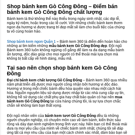
Shop bánh kem Gò Công Đông – Điểm bán
bánh kem Gò Công Đông chất lượng
Bánh kem là thứ không thể nào thiếu trong ngày sinh nhật, các dịp lễ,
ngày kỷ niệm, hoặc trong các lễ cưới. Với những chiếc bánh kem thơm
ngon đa hương vị được trang trí đẹp mắt sẽ làm cho buổi tiệc của chúng
ta vô cùng hoàn hảo.
Shop bánh kem ngon Qu
ậ
n 1
–
Bánh kem 360 là điểm đến hoàn hảo cho
những ai tìm kiếm những
mẫu bánh kem Gò Công Đông đẹp
. Đội ngũ
Bánh kem 360 luôn không ngừng cố gắng để làm ra đa dạng mẫu bánh
ấn tượng, độc đáo giúp cho mọi người có thể thoải mái lựa chọn mà
không bị bất cấp về hình dáng, mẫu mã.
Tại sao nên chọn shop bánh kem Gò Công
Đông
Đại chỉ bánh kem chất lượng Gò Công Đông
– Bánh kem 360 qua nhiều
năm phát triển đã được mọi người công nhận bởi hương vị độc đáo.
Hương vị trong mỗi chiếc bánh đều hòa quyện vào nhau một cách hài
hòa. Nguồn nguyên liệu sử dụng được nhập từ các nhà cung cấp uy tín,
không hề sử dụng các chất phụ gia hay chất bảo quản có hại nên
mua
bánh kem Gò Công Đông
tại cửa hàng chúng tôi, là sự lựa chọn chắc
chắn sẽ không làm bạn thất vọng.
Đội ngũ nhân viên của
bánh kem tươi Gò Công Đông
đều là những
người chuyên nghiệp, có chuyên môn cao về làm bánh, kiến thức sâu
rộng và dày dạn kinh nghiệm trong lĩnh vực này. Nên bạn có thể thoải mái
đưa ra mọi yêu cầu của mình về chiếc bánh sinh nhật, chúng tôi sẽ đáp
ứng tất cả mọi nhu cầu của bạn một cách chính xác nhất, đảm bảo bạn sẽ