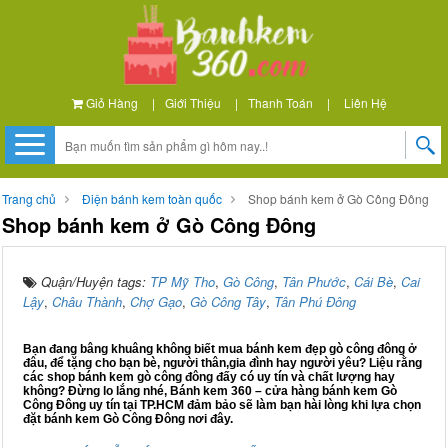
Giỏ Hàng
|
Giới Thiệu
|
Thanh Toán
|
Liên Hệ
Trang chủ
Điện bánh kem toàn quốc
Shop bánh kem ở Gò Công Đông
Shop bánh kem ở Gò Công Đông
Quận/Huyện tags:
TP Mỹ Tho
,
Gò Công
,
Tân Phước
,
Cái Bè
,
Cai
Lậy
,
Châu Thành
,
Chợ Gạo
,
Gò Công Tây
,
Tân Phú Đông
Bạn đang bâng khuâng không biết mua bánh kem đẹp gò công đông ở
đâu, để tặng cho bạn bè, người thân,gia đình hay người yêu? Liệu rằng
các shop bánh kem gò công đông đấy có uy tín và chất lượng hay
không? Đừng lo lắng nhé, Bánh kem 360 – cửa hàng bánh kem Gò
Công Đông uy tín tại TP.HCM đảm bảo sẽ làm bạn hài lòng khi lựa chọn
đặt bánh kem Gò Công Đông nơi đây.