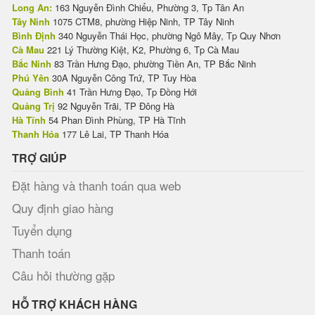
Long An:
163 Nguyễn Đình Chiểu, Phường 3, Tp Tân An
Tây Ninh
1075 CTM8, phường Hiệp Ninh, TP Tây Ninh
Bình Định
340 Nguyễn Thái Học, phường Ngô Mây, Tp Quy Nhơn
Cà Mau
221 Lý Thường Kiệt, K2, Phường 6, Tp Cà Mau
Bắc Ninh
83 Trần Hưng Đạo, phường Tiền An, TP Bắc Ninh
Phú Yên
30A Nguyễn Công Trứ, TP Tuy Hòa
Quảng Bình
41 Trần Hưng Đạo, Tp Đồng Hới
Quảng Trị
92 Nguyễn Trãi, TP Đông Hà
Hà Tĩnh
54 Phan Đình Phùng, TP Hà Tĩnh
Thanh Hóa
177 Lê Lai, TP Thanh Hóa
TRỢ GIÚP
Đặt hàng và thanh toán qua web
Quy định giao hàng
Tuyển dụng
Thanh toán
Câu hỏi thường gặp
HỖ TRỢ KHÁCH HÀNG