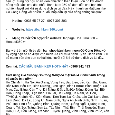
tiện lợi, cùng đội ngũ nhân viên nhiệt tình thân thiện luôn hỗ trợ khách
hàng một cách chu đáo nhất. Bánh kem 360 sẽ đem đến cho bạn trải
nghiệm tuyệt vời khi sử dụng dịch vụ tại đây. Hãy nhanh tay đặt bánh kem
Gò Công Đông với nhiều ưu đãi hấp dẫn tại cửa hàng chúng tôi qua:
- Hotline:
0936 65 27 27 - 0977 301 303
-
Website:
https://banhkem360.com/
-
Mạng xã hội tích hợp trên website:
fanpage Hoa Tươi 360 –
Hoatuoi360.vn
Bài viết trên giới thiệu đến bạn
shop bánh kem ngon Gò Công Đông
với
hy vọng bạn sẽ có được cho mình địa chỉ mua bánh uy tín. Bánh kem 360
sẽ mang đến cho bạn sự hài lòng tuyệt đối khi sử dụng dịch vụ tại đây.
Xem tại:
CÁC MẪU BÁNH KEM HOT NHẤT
- 0966 341 493
Cửa hàng Giỏ trái cây Gò Công Đông có mặt tại 64 Tỉnh/Thành Trong
cả nước bao gồm:
Hồ Chí Minh, Hà Nội, An Giang, Vũng Tàu, Bạc Liêu, Bắc Kạn, Bắc Giang,
Bắc Ninh, Bến Tre, Bình Dương, Bình Định, Bình Phước, Bình Thuận, Cà
Mau, Cao Bằng, Cần Thơ, Đà Nẵng, Đắk Lắk,Đắk Nông, Đồng Nai, Biên
Hòa, Đồng Tháp, Điện Biên, Gia Lai, Hà Giang, Hà Nam,Sài Gòn,
TPHCM, Khánh Hòa, Kiên Giang, Kon Tum, Lai Châu, Lào Cai, Lạng Sơn,
Lâm Đồng, Đà Lạt, Long An, Nam Định, Nghệ An, Ninh Bình, Ninh Thuận,
Phú Thọ, Phú Yên, Quảng Bình, Quảng Nam, Quảng Ngãi, Quảng Ninh,
Quảng Trị, Sóc Trăng, Sơn La, Tây Ninh, Thái Bình, Thái Nguyên, Thanh
Hóa, Huế, Tiền Giang, Trà Vinh, Tuyên Quang, Vĩnh Long, Vĩnh Phúc, Yên
Bái...