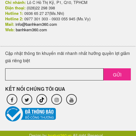
Chi nhánh:
Lô C Hồ Thị Kỷ, P1, Q10, TPHCM
Điện thoại:
(028)22 298 398
Hotline 1:
0936 65 27 27(Ms.Nhi)
Hotline 2:
0977 301 303 - 0933 055 945 (Ms.Vy)
Mail:
info@banhkem360.com
Web:
banhkem360.com
Cập nhật thông tin khuyến mãi nhanh nhất hưởng quyền lợi giảm
giá riêng biệt
GỬI
KẾT NỐI CHÚNG TÔI QUA
Design by
All right Reserval.
hoatuoi360.vn