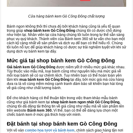
Cửa hàng bánh kem Gò Công Đông chất lượng
Bánh ngon không thôi thì chưa đủ bởi khách hàng cũng là yếu tố quan
trọng giúp
shop bánh kem Gò Công Đông
chúng tôi có được chỗ đứng
như hiện tại. Nhân viên tại cửa hàng chúng tôi luôn trong tư thế sẵn sàng
phục vụ quý khách. Thành viên của Bánh kem 360 sẽ tư vấn cho bạn một
cách kỹ càng nhất về sản phẩm và dịch vụ để bạn có thể hiểu rõ. Chúng
tôi luôn nỗ lực để giúp khách hàng có được sự trải nghiệm tuyệt vời khi sử
dụng dịch vụ bánh kem tại đây.
Mức giá tại shop bánh kem Gò Công Đông
Giá bánh kem Gò Công Đông
được niêm yết ở nhiều mức giá khác nhau.
Tùy thuộc vào mẫu mã, loại bánh cũng như nguyên liệu mà mức giá về
mỗi loại bánh sẽ có sự chênh lệch. Tuy nhiên bạn có thể hoàn toàn yên
tâm khi
mua bánh kem Gò Công Đông
tại đây, bởi mức giá mà cửa hàng
đưa ra là vô cùng mềm mỏng cạnh tranh đảm bảo sẽ khiến bạn hài lòng
về giá cũng như chất lượng bánh.
Để cho khách hàng có thể thuận tiện trong việc tham khảo mẫu bánh
cũng như giá bánh kem tại
shop bánh kem ngon nhất Gò Công Đông,
chúng tôi đã đăng tải thông tin về giá cũng như mẫu mã về sản phẩm lên
trên website
Bánh kem 360.
Vì thế, bạn có thể dễ dàng lựa chọn một
chiếc bánh kem ở mức giá thích hợp với mình.
Đặt bánh tại shop bánh kem Gò Công Đông
Với vô vàn
combo hoa tươi và bánh kem
, chính sách giao hàng tận nơi