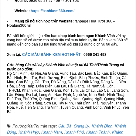
- Hotline:
0936 65 27 27 - 0977 301 303
-
Website:
https://banhkem360.com/
-
Mạng xã hội tích hợp trên website:
fanpage Hoa Tươi 360 –
Hoatuoi360.vn
Bài viết trên giới thiệu đến bạn
shop bánh kem ngon Khánh Vĩnh
với hy
vọng bạn sẽ có được cho mình địa chỉ mua bánh uy tín. Bánh kem 360 sẽ
mang đến cho bạn sự hài lòng tuyệt đối khi sử dụng dịch vụ tại đây.
Xem tại:
CÁC MẪU BÁNH KEM HOT NHẤT
- 0966 341 493
Cửa hàng Giỏ trái cây Khánh Vĩnh có mặt tại 64 Tỉnh/Thành Trong cả
nước bao gồm:
Hồ Chí Minh, Hà Nội, An Giang, Vũng Tàu, Bạc Liêu, Bắc Kạn, Bắc Giang,
Bắc Ninh, Bến Tre, Bình Dương, Bình Định, Bình Phước, Bình Thuận, Cà
Mau, Cao Bằng, Cần Thơ, Đà Nẵng, Đắk Lắk,Đắk Nông, Đồng Nai, Biên
Hòa, Đồng Tháp, Điện Biên, Gia Lai, Hà Giang, Hà Nam,Sài Gòn,
TPHCM, Khánh Hòa, Kiên Giang, Kon Tum, Lai Châu, Lào Cai, Lạng Sơn,
Lâm Đồng, Đà Lạt, Long An, Nam Định, Nghệ An, Ninh Bình, Ninh Thuận,
Phú Thọ, Phú Yên, Quảng Bình, Quảng Nam, Quảng Ngãi, Quảng Ninh,
Quảng Trị, Sóc Trăng, Sơn La, Tây Ninh, Thái Bình, Thái Nguyên, Thanh
Hóa, Huế, Tiền Giang, Trà Vinh, Tuyên Quang, Vĩnh Long, Vĩnh Phúc, Yên
Bái...
Phường/Xã/Thị trấn tags:
Cầu Bà
,
Giang Ly
,
Khánh Bình
,
Khánh
Đông
,
Khánh Hiệp
,
Khánh Nam
,
Khánh Phú
,
Khánh Thành
,
Khánh