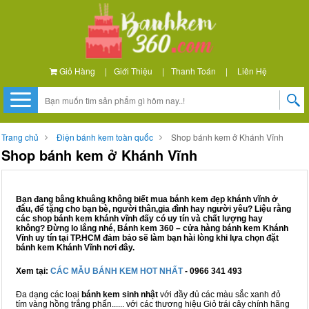
Giỏ Hàng
|
Giới Thiệu
|
Thanh Toán
|
Liên Hệ
Trang chủ
Điện bánh kem toàn quốc
Shop bánh kem ở Khánh Vĩnh
Shop bánh kem ở Khánh Vĩnh
Bạn đang bâng khuâng không biết mua bánh kem đẹp khánh vĩnh ở
đâu, để tặng cho bạn bè, người thân,gia đình hay người yêu? Liệu rằng
các shop bánh kem khánh vĩnh đấy có uy tín và chất lượng hay
không? Đừng lo lắng nhé, Bánh kem 360 – cửa hàng bánh kem Khánh
Vĩnh uy tín tại TP.HCM đảm bảo sẽ làm bạn hài lòng khi lựa chọn đặt
bánh kem Khánh Vĩnh nơi đây.
Xem tại:
CÁC MẪU BÁNH KEM HOT NHẤT
- 0966 341 493
Đa dạng các loại
bánh kem sinh nhật
với đầy đủ các màu sắc xanh đỏ
tím vàng hồng trắng phấn...... với các thương hiệu Giỏ trái cây chính hãng