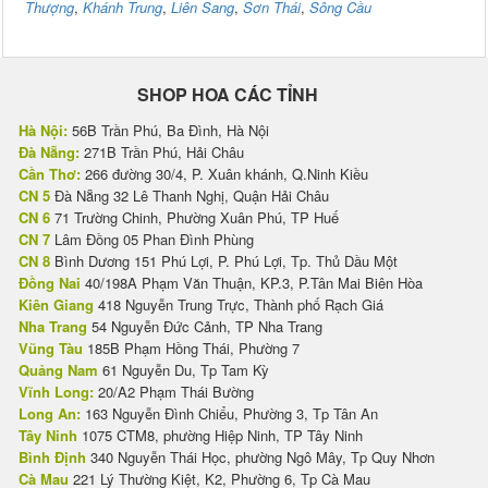
Thượng
,
Khánh Trung
,
Liên Sang
,
Sơn Thái
,
Sông Cầu
SHOP HOA CÁC TỈNH
Hà Nội:
56B Trần Phú, Ba Đình, Hà Nội
Đà Nẵng:
271B Trần Phú, Hải Châu
Cần Thơ:
266 đường 30/4, P. Xuân khánh, Q.Ninh Kiều
CN 5
Đà Nẵng 32 Lê Thanh Nghị, Quận Hải Châu
CN 6
71 Trường Chinh, Phường Xuân Phú, TP Huế
CN 7
Lâm Đồng 05 Phan Đình Phùng
CN 8
Bình Dương 151 Phú Lợi, P. Phú Lợi, Tp. Thủ Dầu Một
Đồng Nai
40/198A Phạm Văn Thuận, KP.3, P.Tân Mai Biên Hòa
Kiên Giang
418 Nguyễn Trung Trực, Thành phố Rạch Giá
Nha Trang
54 Nguyễn Đức Cảnh, TP Nha Trang
Vũng Tàu
185B Phạm Hồng Thái, Phường 7
Quảng Nam
61 Nguyễn Du, Tp Tam Kỳ
Vĩnh Long:
20/A2 Phạm Thái Bường
Long An:
163 Nguyễn Đình Chiểu, Phường 3, Tp Tân An
Tây Ninh
1075 CTM8, phường Hiệp Ninh, TP Tây Ninh
Bình Định
340 Nguyễn Thái Học, phường Ngô Mây, Tp Quy Nhơn
Cà Mau
221 Lý Thường Kiệt, K2, Phường 6, Tp Cà Mau