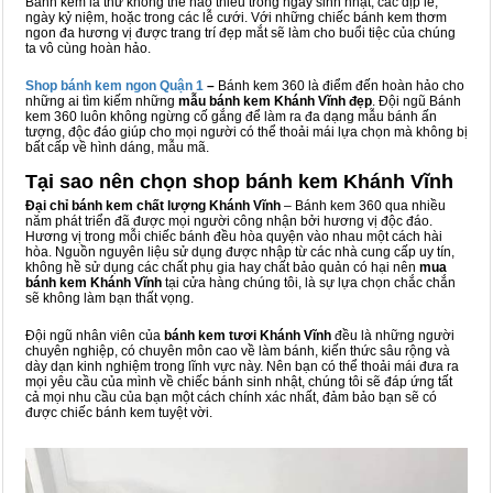
Bánh kem là thứ không thể nào thiếu trong ngày sinh nhật, các dịp lễ,
ngày kỷ niệm, hoặc trong các lễ cưới. Với những chiếc bánh kem thơm
ngon đa hương vị được trang trí đẹp mắt sẽ làm cho buổi tiệc của chúng
ta vô cùng hoàn hảo.
Shop bánh kem ngon Qu
ậ
n 1
–
Bánh kem 360 là điểm đến hoàn hảo cho
những ai tìm kiếm những
mẫu bánh kem Khánh Vĩnh đẹp
. Đội ngũ Bánh
kem 360 luôn không ngừng cố gắng để làm ra đa dạng mẫu bánh ấn
tượng, độc đáo giúp cho mọi người có thể thoải mái lựa chọn mà không bị
bất cấp về hình dáng, mẫu mã.
Tại sao nên chọn shop bánh kem Khánh Vĩnh
Đại chỉ bánh kem chất lượng Khánh Vĩnh
– Bánh kem 360 qua nhiều
năm phát triển đã được mọi người công nhận bởi hương vị độc đáo.
Hương vị trong mỗi chiếc bánh đều hòa quyện vào nhau một cách hài
hòa. Nguồn nguyên liệu sử dụng được nhập từ các nhà cung cấp uy tín,
không hề sử dụng các chất phụ gia hay chất bảo quản có hại nên
mua
bánh kem Khánh Vĩnh
tại cửa hàng chúng tôi, là sự lựa chọn chắc chắn
sẽ không làm bạn thất vọng.
Đội ngũ nhân viên của
bánh kem tươi Khánh Vĩnh
đều là những người
chuyên nghiệp, có chuyên môn cao về làm bánh, kiến thức sâu rộng và
dày dạn kinh nghiệm trong lĩnh vực này. Nên bạn có thể thoải mái đưa ra
mọi yêu cầu của mình về chiếc bánh sinh nhật, chúng tôi sẽ đáp ứng tất
cả mọi nhu cầu của bạn một cách chính xác nhất, đảm bảo bạn sẽ có
được chiếc bánh kem tuyệt vời.