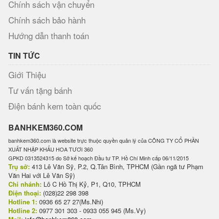
Chính sách vận chuyển
Chính sách bảo hành
Hướng dẫn thanh toán
TIN TỨC
Giới Thiệu
Tư vấn tặng bánh
Điện bánh kem toàn quốc
BANHKEM360.COM
banhkem360.com là website trực thuộc quyền quản lý của CÔNG TY CỔ PHẦN
XUẤT NHẬP KHẨU HOA TƯƠI 360
GPKD 0313524315 do Sở kế hoạch Đầu tư TP. Hồ Chí Minh cấp 06/11/2015
Trụ sở:
413 Lê Văn Sỹ, P.2, Q.Tân Bình, TPHCM (Gần ngã tư Phạm
Văn Hai với Lê Văn Sỹ)
Chi nhánh:
Lô C Hồ Thị Kỷ, P1, Q10, TPHCM
Điện thoại:
(028)22 298 398
Hotline 1:
0936 65 27 27(Ms.Nhi)
Hotline 2:
0977 301 303 - 0933 055 945 (Ms.Vy)