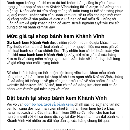
Bánh ngon không thôi thì chưa đủ bởi khách hàng cũng là yếu tố quan
trọng giúp
shop bánh kem Khánh Vĩnh
chúng tôi có được chỗ đứng như
hiện tại. Nhân viên tại cửa hàng chúng tôi luôn trong tư thế sẵn sàng phục
vụ quý khách. Thành viên của Bánh kem 360 sẽ tư vấn cho bạn một cách
kỹ càng nhất về sản phẩm và dịch vụ để bạn có thể hiểu rõ. Chúng tôi
luôn nỗ lực để giúp khách hàng có được sự trải nghiệm tuyệt vời khi sử
dụng dịch vụ bánh kem tại đây.
Mức giá tại shop bánh kem Khánh Vĩnh
Giá bánh kem Khánh Vĩnh
được niêm yết ở nhiều mức giá khác nhau.
Tùy thuộc vào mẫu mã, loại bánh cũng như nguyên liệu mà mức giá về
mỗi loại bánh sẽ có sự chênh lệch. Tuy nhiên bạn có thể hoàn toàn yên
tâm khi
mua bánh kem Khánh Vĩnh
tại đây, bởi mức giá mà cửa hàng
đưa ra là vô cùng mềm mỏng cạnh tranh đảm bảo sẽ khiến bạn hài lòng
về giá cũng như chất lượng bánh.
Để cho khách hàng có thể thuận tiện trong việc tham khảo mẫu bánh
cũng như giá bánh kem tại
shop bánh kem ngon nhất Khánh Vĩnh,
chúng
tôi đã đăng tải thông tin về giá cũng như mẫu mã về sản phẩm lên trên
website
Bánh kem 360.
Vì thế, bạn có thể dễ dàng lựa chọn một chiếc
bánh kem ở mức giá thích hợp với mình.
Đặt bánh tại shop bánh kem Khánh Vĩnh
Với vô vàn
combo hoa tươi và bánh kem
, chính sách giao hàng tận nơi
tiện lợi, cùng đội ngũ nhân viên nhiệt tình thân thiện luôn hỗ trợ khách
hàng một cách chu đáo nhất. Bánh kem 360 sẽ đem đến cho bạn trải
nghiệm tuyệt vời khi sử dụng dịch vụ tại đây. Hãy nhanh tay đặt bánh kem
Khánh Vĩnh với nhiều ưu đãi hấp dẫn tại cửa hàng chúng tôi qua: