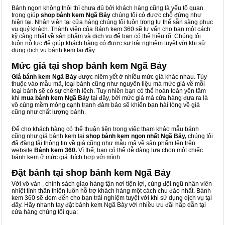
Bánh ngon không thôi thì chưa đủ bởi khách hàng cũng là yếu tố quan
trọng giúp
shop bánh kem Ngã Bảy
chúng tôi có được chỗ đứng như
hiện tại. Nhân viên tại cửa hàng chúng tôi luôn trong tư thế sẵn sàng phục
vụ quý khách. Thành viên của Bánh kem 360 sẽ tư vấn cho bạn một cách
kỹ càng nhất về sản phẩm và dịch vụ để bạn có thể hiểu rõ. Chúng tôi
luôn nỗ lực để giúp khách hàng có được sự trải nghiệm tuyệt vời khi sử
dụng dịch vụ bánh kem tại đây.
Mức giá tại shop bánh kem Ngã Bảy
Giá bánh kem Ngã Bảy
được niêm yết ở nhiều mức giá khác nhau. Tùy
thuộc vào mẫu mã, loại bánh cũng như nguyên liệu mà mức giá về mỗi
loại bánh sẽ có sự chênh lệch. Tuy nhiên bạn có thể hoàn toàn yên tâm
khi
mua bánh kem Ngã Bảy
tại đây, bởi mức giá mà cửa hàng đưa ra là
vô cùng mềm mỏng cạnh tranh đảm bảo sẽ khiến bạn hài lòng về giá
cũng như chất lượng bánh.
Để cho khách hàng có thể thuận tiện trong việc tham khảo mẫu bánh
cũng như giá bánh kem tại
shop bánh kem ngon nhất Ngã Bảy,
chúng tôi
đã đăng tải thông tin về giá cũng như mẫu mã về sản phẩm lên trên
website
Bánh kem 360.
Vì thế, bạn có thể dễ dàng lựa chọn một chiếc
bánh kem ở mức giá thích hợp với mình.
Đặt bánh tại shop bánh kem Ngã Bảy
Với vô vàn
, chính sách giao hàng tận nơi tiện lợi, cùng đội ngũ nhân viên
nhiệt tình thân thiện luôn hỗ trợ khách hàng một cách chu đáo nhất. Bánh
kem 360 sẽ đem đến cho bạn trải nghiệm tuyệt vời khi sử dụng dịch vụ tại
đây. Hãy nhanh tay đặt bánh kem Ngã Bảy với nhiều ưu đãi hấp dẫn tại
cửa hàng chúng tôi qua: