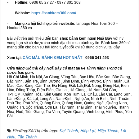
- Hotline:
0936 65 27 27 - 0977 301 303
-
Website:
https://banhkem360.com/
-
Mạng xã hội tích hợp trên website:
fanpage Hoa Tươi 360 –
Hoatuoi360.vn
Bài viết trên giới thiệu đến bạn
shop bánh kem ngon Ngã Bảy
với hy
vọng bạn sẽ có được cho mình địa chỉ mua bánh uy tín. Bánh kem 360 sẽ
mang đến cho bạn sự hài lòng tuyệt đối khi sử dụng dịch vụ tại đây.
Xem tại:
CÁC MẪU BÁNH KEM HOT NHẤT
- 0966 341 493
Cửa hàng Giỏ trái cây Ngã Bảy có mặt tại 64 Tỉnh/Thành Trong cả
nước bao gồm:
Hồ Chí Minh, Hà Nội, An Giang, Vũng Tàu, Bạc Liêu, Bắc Kạn, Bắc Giang,
Bắc Ninh, Bến Tre, Bình Dương, Bình Định, Bình Phước, Bình Thuận, Cà
Mau, Cao Bằng, Cần Thơ, Đà Nẵng, Đắk Lắk,Đắk Nông, Đồng Nai, Biên
Hòa, Đồng Tháp, Điện Biên, Gia Lai, Hà Giang, Hà Nam,Sài Gòn,
TPHCM, Khánh Hòa, Kiên Giang, Kon Tum, Lai Châu, Lào Cai, Lạng Sơn,
Lâm Đồng, Đà Lạt, Long An, Nam Định, Nghệ An, Ninh Bình, Ninh Thuận,
Phú Thọ, Phú Yên, Quảng Bình, Quảng Nam, Quảng Ngãi, Quảng Ninh,
Quảng Trị, Sóc Trăng, Sơn La, Tây Ninh, Thái Bình, Thái Nguyên, Thanh
Hóa, Huế, Tiền Giang, Trà Vinh, Tuyên Quang, Vĩnh Long, Vĩnh Phúc, Yên
Bái...
Phường/Xã/Thị trấn tags:
Đại Thành
,
Hiệp Lợi
,
Hiệp Thành
,
Lái
Hiếu
,
Tân Thành