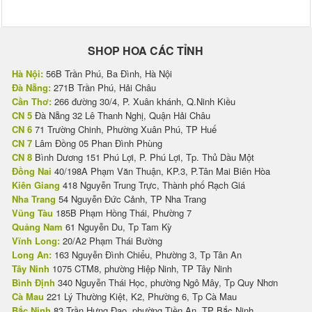
SHOP HOA CÁC TỈNH
Hà Nội:
56B Trần Phú, Ba Đình, Hà Nội
Đà Nẵng:
271B Trần Phú, Hải Châu
Cần Thơ:
266 đường 30/4, P. Xuân khánh, Q.Ninh Kiều
CN 5
Đà Nẵng 32 Lê Thanh Nghị, Quận Hải Châu
CN 6
71 Trường Chinh, Phường Xuân Phú, TP Huế
CN 7
Lâm Đồng 05 Phan Đình Phùng
CN 8
Bình Dương 151 Phú Lợi, P. Phú Lợi, Tp. Thủ Dầu Một
Đồng Nai
40/198A Phạm Văn Thuận, KP.3, P.Tân Mai Biên Hòa
Kiên Giang
418 Nguyễn Trung Trực, Thành phố Rạch Giá
Nha Trang
54 Nguyễn Đức Cảnh, TP Nha Trang
Vũng Tàu
185B Phạm Hồng Thái, Phường 7
Quảng Nam
61 Nguyễn Du, Tp Tam Kỳ
Vĩnh Long:
20/A2 Phạm Thái Bường
Long An:
163 Nguyễn Đình Chiểu, Phường 3, Tp Tân An
Tây Ninh
1075 CTM8, phường Hiệp Ninh, TP Tây Ninh
Bình Định
340 Nguyễn Thái Học, phường Ngô Mây, Tp Quy Nhơn
Cà Mau
221 Lý Thường Kiệt, K2, Phường 6, Tp Cà Mau
Bắc Ninh
83 Trần Hưng Đạo, phường Tiền An, TP Bắc Ninh