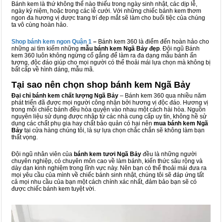
Bánh kem là thứ không thể nào thiếu trong ngày sinh nhật, các dịp lễ,
ngày kỷ niệm, hoặc trong các lễ cưới. Với những chiếc bánh kem thơm
ngon đa hương vị được trang trí đẹp mắt sẽ làm cho buổi tiệc của chúng
ta vô cùng hoàn hảo.
Shop bánh kem ngon Qu
ậ
n 1
–
Bánh kem 360 là điểm đến hoàn hảo cho
những ai tìm kiếm những
mẫu bánh kem Ngã Bảy đẹp
. Đội ngũ Bánh
kem 360 luôn không ngừng cố gắng để làm ra đa dạng mẫu bánh ấn
tượng, độc đáo giúp cho mọi người có thể thoải mái lựa chọn mà không bị
bất cấp về hình dáng, mẫu mã.
Tại sao nên chọn shop bánh kem Ngã Bảy
Đại chỉ bánh kem chất lượng Ngã Bảy
– Bánh kem 360 qua nhiều năm
phát triển đã được mọi người công nhận bởi hương vị độc đáo. Hương vị
trong mỗi chiếc bánh đều hòa quyện vào nhau một cách hài hòa. Nguồn
nguyên liệu sử dụng được nhập từ các nhà cung cấp uy tín, không hề sử
dụng các chất phụ gia hay chất bảo quản có hại nên
mua bánh kem Ngã
Bảy
tại cửa hàng chúng tôi, là sự lựa chọn chắc chắn sẽ không làm bạn
thất vọng.
Đội ngũ nhân viên của
bánh kem tươi Ngã Bảy
đều là những người
chuyên nghiệp, có chuyên môn cao về làm bánh, kiến thức sâu rộng và
dày dạn kinh nghiệm trong lĩnh vực này. Nên bạn có thể thoải mái đưa ra
mọi yêu cầu của mình về chiếc bánh sinh nhật, chúng tôi sẽ đáp ứng tất
cả mọi nhu cầu của bạn một cách chính xác nhất, đảm bảo bạn sẽ có
được chiếc bánh kem tuyệt vời.