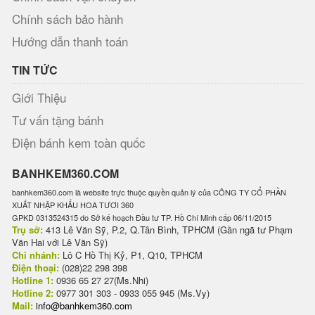
Chính sách bảo hành
Hướng dẫn thanh toán
TIN TỨC
Giới Thiệu
Tư vấn tặng bánh
Điện bánh kem toàn quốc
BANHKEM360.COM
banhkem360.com là website trực thuộc quyền quản lý của CÔNG TY CỔ PHẦN
XUẤT NHẬP KHẨU HOA TƯƠI 360
GPKD 0313524315 do Sở kế hoạch Đầu tư TP. Hồ Chí Minh cấp 06/11/2015
Trụ sở:
413 Lê Văn Sỹ, P.2, Q.Tân Bình, TPHCM (Gần ngã tư Phạm
Văn Hai với Lê Văn Sỹ)
Chi nhánh:
Lô C Hồ Thị Kỷ, P1, Q10, TPHCM
Điện thoại:
(028)22 298 398
Hotline 1:
0936 65 27 27(Ms.Nhi)
Hotline 2:
0977 301 303 - 0933 055 945 (Ms.Vy)
Mail:
info@banhkem360.com