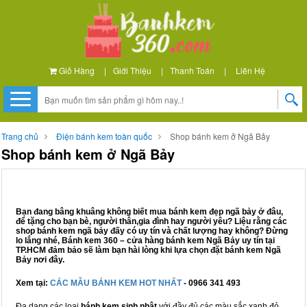
Giỏ Hàng
|
Giới Thiệu
|
Thanh Toán
|
Liên Hệ
Trang chủ
Điện bánh kem toàn quốc
Shop bánh kem ở Ngã Bảy
Shop bánh kem ở Ngã Bảy
Bạn đang bâng khuâng không biết mua bánh kem đẹp ngã bảy ở đâu,
để tặng cho bạn bè, người thân,gia đình hay người yêu? Liệu rằng các
shop bánh kem ngã bảy đấy có uy tín và chất lượng hay không? Đừng
lo lắng nhé, Bánh kem 360 – cửa hàng bánh kem Ngã Bảy uy tín tại
TP.HCM đảm bảo sẽ làm bạn hài lòng khi lựa chọn đặt bánh kem Ngã
Bảy nơi đây.
Xem tại:
CÁC MẪU BÁNH KEM HOT NHẤT
- 0966 341 493
Đa dạng các loại
bánh kem sinh nhật
với đầy đủ các màu sắc xanh đỏ