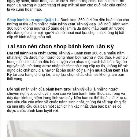
ngày kỷ niệm, hoặc trong các lễ cưới. Với những chiếc bánh kem thơm
ngon đa hương vị được trang trí đẹp mắt sẽ làm cho buổi tiệc của chúng
ta vô cùng hoàn hảo.
Shop bánh kem ngon Qu
ậ
n 1
–
Bánh kem 360 là điểm đến hoàn hảo cho
những ai tìm kiếm những
mẫu bánh kem Tân Kỳ đẹp
. Đội ngũ Bánh kem
360 luôn không ngừng cố gắng để làm ra đa dạng mẫu bánh ấn tượng,
độc đáo giúp cho mọi người có thể thoải mái lựa chọn mà không bị bất
cấp về hình dáng, mẫu mã.
Tại sao nên chọn shop bánh kem Tân Kỳ
Đại chỉ bánh kem chất lượng Tân Kỳ
– Bánh kem 360 qua nhiều năm
phát triển đã được mọi người công nhận bởi hương vị độc đáo. Hương vị
trong mỗi chiếc bánh đều hòa quyện vào nhau một cách hài hòa. Nguồn
nguyên liệu sử dụng được nhập từ các nhà cung cấp uy tín, không hề sử
dụng các chất phụ gia hay chất bảo quản có hại nên
mua bánh kem Tân
Kỳ
tại cửa hàng chúng tôi, là sự lựa chọn chắc chắn sẽ không làm bạn
thất vọng.
Đội ngũ nhân viên của
bánh kem tươi Tân Kỳ
đều là những người
chuyên nghiệp, có chuyên môn cao về làm bánh, kiến thức sâu rộng và
dày dạn kinh nghiệm trong lĩnh vực này. Nên bạn có thể thoải mái đưa ra
mọi yêu cầu của mình về chiếc bánh sinh nhật, chúng tôi sẽ đáp ứng tất
cả mọi nhu cầu của bạn một cách chính xác nhất, đảm bảo bạn sẽ có
được chiếc bánh kem tuyệt vời.