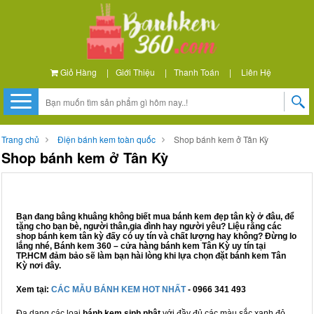
Giỏ Hàng
|
Giới Thiệu
|
Thanh Toán
|
Liên Hệ
Trang chủ
Điện bánh kem toàn quốc
Shop bánh kem ở Tân Kỳ
Shop bánh kem ở Tân Kỳ
Bạn đang bâng khuâng không biết mua bánh kem đẹp tân kỳ ở đâu, để
tặng cho bạn bè, người thân,gia đình hay người yêu? Liệu rằng các
shop bánh kem tân kỳ đấy có uy tín và chất lượng hay không? Đừng lo
lắng nhé, Bánh kem 360 – cửa hàng bánh kem Tân Kỳ uy tín tại
TP.HCM đảm bảo sẽ làm bạn hài lòng khi lựa chọn đặt bánh kem Tân
Kỳ nơi đây.
Xem tại:
CÁC MẪU BÁNH KEM HOT NHẤT
- 0966 341 493
Đa dạng các loại
bánh kem sinh nhật
với đầy đủ các màu sắc xanh đỏ