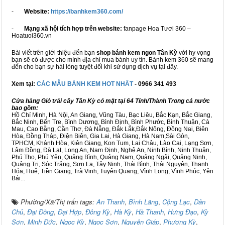
-
Website:
https://banhkem360.com/
-
Mạng xã hội tích hợp trên website:
fanpage Hoa Tươi 360 –
Hoatuoi360.vn
Bài viết trên giới thiệu đến bạn
shop bánh kem ngon Tân Kỳ
với hy vọng
bạn sẽ có được cho mình địa chỉ mua bánh uy tín. Bánh kem 360 sẽ mang
đến cho bạn sự hài lòng tuyệt đối khi sử dụng dịch vụ tại đây.
Xem tại:
CÁC MẪU BÁNH KEM HOT NHẤT
- 0966 341 493
Cửa hàng Giỏ trái cây Tân Kỳ có mặt tại 64 Tỉnh/Thành Trong cả nước
bao gồm:
Hồ Chí Minh, Hà Nội, An Giang, Vũng Tàu, Bạc Liêu, Bắc Kạn, Bắc Giang,
Bắc Ninh, Bến Tre, Bình Dương, Bình Định, Bình Phước, Bình Thuận, Cà
Mau, Cao Bằng, Cần Thơ, Đà Nẵng, Đắk Lắk,Đắk Nông, Đồng Nai, Biên
Hòa, Đồng Tháp, Điện Biên, Gia Lai, Hà Giang, Hà Nam,Sài Gòn,
TPHCM, Khánh Hòa, Kiên Giang, Kon Tum, Lai Châu, Lào Cai, Lạng Sơn,
Lâm Đồng, Đà Lạt, Long An, Nam Định, Nghệ An, Ninh Bình, Ninh Thuận,
Phú Thọ, Phú Yên, Quảng Bình, Quảng Nam, Quảng Ngãi, Quảng Ninh,
Quảng Trị, Sóc Trăng, Sơn La, Tây Ninh, Thái Bình, Thái Nguyên, Thanh
Hóa, Huế, Tiền Giang, Trà Vinh, Tuyên Quang, Vĩnh Long, Vĩnh Phúc, Yên
Bái...
Phường/Xã/Thị trấn tags:
An Thanh
,
Bình Lãng
,
Cộng Lạc
,
Dân
Chủ
,
Đại Đồng
,
Đại Hợp
,
Đông Kỳ
,
Hà Kỳ
,
Hà Thanh
,
Hưng Đạo
,
Kỳ
Sơn
,
Minh Đức
,
Ngọc Kỳ
,
Ngọc Sơn
,
Nguyên Giáp
,
Phượng Kỳ
,