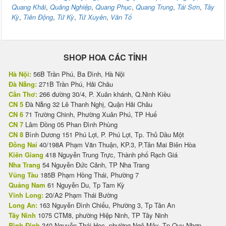
Quang Khải
,
Quảng Nghiệp
,
Quang Phục
,
Quang Trung
,
Tái Sơn
,
Tây
Kỳ
,
Tiên Động
,
Tứ Kỳ
,
Tứ Xuyên
,
Văn Tố
SHOP HOA CÁC TỈNH
Hà Nội:
56B Trần Phú, Ba Đình, Hà Nội
Đà Nẵng:
271B Trần Phú, Hải Châu
Cần Thơ:
266 đường 30/4, P. Xuân khánh, Q.Ninh Kiều
CN 5
Đà Nẵng 32 Lê Thanh Nghị, Quận Hải Châu
CN 6
71 Trường Chinh, Phường Xuân Phú, TP Huế
CN 7
Lâm Đồng 05 Phan Đình Phùng
CN 8
Bình Dương 151 Phú Lợi, P. Phú Lợi, Tp. Thủ Dầu Một
Đồng Nai
40/198A Phạm Văn Thuận, KP.3, P.Tân Mai Biên Hòa
Kiên Giang
418 Nguyễn Trung Trực, Thành phố Rạch Giá
Nha Trang
54 Nguyễn Đức Cảnh, TP Nha Trang
Vũng Tàu
185B Phạm Hồng Thái, Phường 7
Quảng Nam
61 Nguyễn Du, Tp Tam Kỳ
Vĩnh Long:
20/A2 Phạm Thái Bường
Long An:
163 Nguyễn Đình Chiểu, Phường 3, Tp Tân An
Tây Ninh
1075 CTM8, phường Hiệp Ninh, TP Tây Ninh
Bình Định
340 Nguyễn Thái Học, phường Ngô Mây, Tp Quy Nhơn