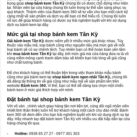
trọng giúp
shop bánh kem Tân Kỳ
chúng tôi có được chỗ đứng như hiện
tại. Nhân viên tại cửa hàng chúng tôi luôn trong tư thế sẵn sàng phục vụ
quý khách. Thành viên của Bánh kem 360 sẽ tư vấn cho bạn một cách kỹ
càng nhất về sản phẩm và dịch vụ để bạn có thể hiểu rõ. Chúng tôi luôn
nỗ lực để giúp khách hàng có được sự trải nghiệm tuyệt vời khi sử dụng
dịch vụ bánh kem tại đây.
Mức giá tại shop bánh kem Tân Kỳ
Giá bánh kem Tân Kỳ
được niêm yết ở nhiều mức giá khác nhau. Tùy
thuộc vào mẫu mã, loại bánh cũng như nguyên liệu mà mức giá về mỗi
loại bánh sẽ có sự chênh lệch. Tuy nhiên bạn có thể hoàn toàn yên tâm
khi
mua bánh kem Tân Kỳ
tại đây, bởi mức giá mà cửa hàng đưa ra là vô
cùng mềm mỏng cạnh tranh đảm bảo sẽ khiến bạn hài lòng về giá cũng
như chất lượng bánh.
Để cho khách hàng có thể thuận tiện trong việc tham khảo mẫu bánh
cũng như giá bánh kem tại
shop bánh kem ngon nhất Tân Kỳ,
chúng tôi
đã đăng tải thông tin về giá cũng như mẫu mã về sản phẩm lên trên
website
Bánh kem 360.
Vì thế, bạn có thể dễ dàng lựa chọn một chiếc
bánh kem ở mức giá thích hợp với mình.
Đặt bánh tại shop bánh kem Tân Kỳ
Với vô vàn
, chính sách giao hàng tận nơi tiện lợi, cùng đội ngũ nhân viên
nhiệt tình thân thiện luôn hỗ trợ khách hàng một cách chu đáo nhất. Bánh
kem 360 sẽ đem đến cho bạn trải nghiệm tuyệt vời khi sử dụng dịch vụ tại
đây. Hãy nhanh tay đặt bánh kem Tân Kỳ với nhiều ưu đãi hấp dẫn tại cửa
hàng chúng tôi qua:
- Hotline:
0936 65 27 27 - 0977 301 303