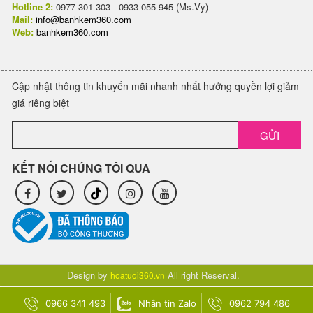
Hotline 2:
0977 301 303 - 0933 055 945 (Ms.Vy)
Mail:
info@banhkem360.com
Web:
banhkem360.com
Cập nhật thông tin khuyến mãi nhanh nhất hưởng quyền lợi giảm
giá riêng biệt
GỬI
KẾT NỐI CHÚNG TÔI QUA
Design by
All right Reserval.
hoatuoi360.vn
0966 341 493
Nhắn tin Zalo
0962 794 486