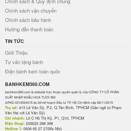
Chính sách & Quy định chung
Chính sách vận chuyển
Chính sách bảo hành
Hướng dẫn thanh toán
TIN TỨC
Giới Thiệu
Tư vấn tặng bánh
Điện bánh kem toàn quốc
BANHKEM360.COM
banhkem360.com là website trực thuộc quyền quản lý của CÔNG TY CỔ PHẦN
XUẤT NHẬP KHẨU HOA TƯƠI 360
GPKD 0313524315 do Sở kế hoạch Đầu tư TP. Hồ Chí Minh cấp 06/11/2015
Trụ sở:
413 Lê Văn Sỹ, P.2, Q.Tân Bình, TPHCM (Gần ngã tư Phạm
Văn Hai với Lê Văn Sỹ)
Chi nhánh:
Lô C Hồ Thị Kỷ, P1, Q10, TPHCM
Điện thoại:
(028)22 298 398
Hotline 1:
0936 65 27 27(Ms.Nhi)