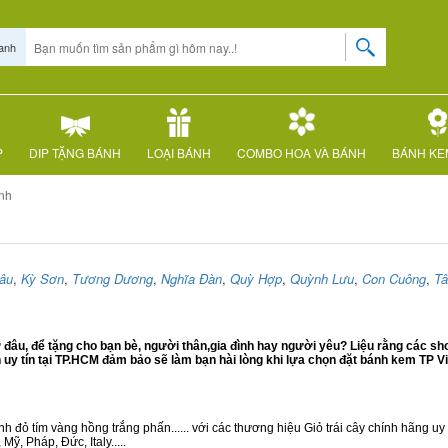
anh
P
DIP TẶNG BÁNH
LOẠI BÁNH
COMBO HOA VÀ BÁNH
BÁNH KE
nh
âu
,
Kỳ Sơn
,
Tương Dương
,
Nghĩa Đàn
,
Quỳ Hợp
,
Quỳnh Lưu
,
Con Cuông
,
Tâ
âu, để tặng cho bạn bè, người thân,gia đình hay người yêu? Liệu rằng các sh
y tín tại TP.HCM đảm bảo sẽ làm bạn hài lòng khi lựa chọn đặt bánh kem TP Vi
 đỏ tím vàng hồng trắng phấn...... với các thương hiệu Giỏ trái cây chính hãng uy t
ỹ, Pháp, Đức, Italy.....