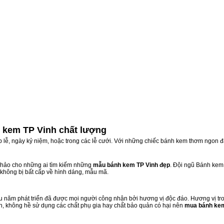
 kem TP Vinh chất lượng
ịp lễ, ngày kỷ niệm, hoặc trong các lễ cưới. Với những chiếc bánh kem thơm ngon đ
hảo cho những ai tìm kiếm những
mẫu bánh kem TP Vinh đẹp
. Đội ngũ Bánh kem
 không bị bất cấp về hình dáng, mẫu mã.
h
 năm phát triển đã được mọi người công nhận bởi hương vị độc đáo. Hương vị tr
n, không hề sử dụng các chất phụ gia hay chất bảo quản có hại nên
mua bánh kem