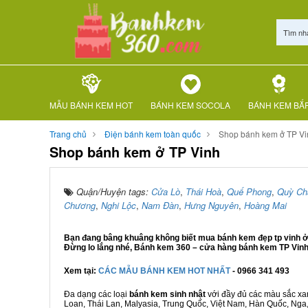
Tìm nh
MẪU BÁNH KEM HOT
BÁNH KEM SOCOLA
BÁNH KEM BẮ
Trang chủ
Điện bánh kem toàn quốc
Shop bánh kem ở TP Vi
Shop bánh kem ở TP Vinh
Quận/Huyện tags:
Cửa Lò
,
Thái Hoà
,
Quế Phong
,
Quỳ Ch
Chương
,
Nghi Lộc
,
Nam Đàn
,
Hưng Nguyên
,
Hoàng Mai
Bạn đang bâng khuâng không biết mua bánh kem đẹp tp vinh ở đ
Đừng lo lắng nhé, Bánh kem 360 – cửa hàng bánh kem TP Vinh u
Xem tại:
CÁC MẪU BÁNH KEM HOT NHẤT
- 0966 341 493
Đa dạng các loại
bánh kem sinh nhật
với đầy đủ các màu sắc xanh
Loan, Thái Lan, Malyasia, Trung Quốc, Việt Nam, Hàn Quốc, Nga, M