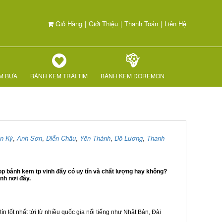
Giỏ Hàng
|
Giới Thiệu
|
Thanh Toán
|
Liên Hệ
M BỰA
BÁNH KEM TRÁI TIM
BÁNH KEM DOREMON
n Kỳ
,
Anh Sơn
,
Diễn Châu
,
Yên Thành
,
Đô Lương
,
Thanh
op bánh kem tp vinh đấy có uy tín và chất lượng hay không?
nh nơi đây.
ín tốt nhất tới từ nhiều quốc gia nổi tiếng như Nhật Bản, Đài