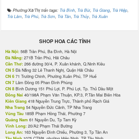
Phường/Xã/Thị trấn tags:
Trà Bình
,
Trà Bùi
,
Trà Giang
,
Trà Hiệp
,
Trà Lâm
,
Trà Phú
,
Trà Sơn
,
Trà Tân
,
Trà Thủy
,
Trà Xuân
SHOP HOA CÁC TỈNH
Hà Nội:
56B Trần Phú, Ba Đình, Hà Nội
Đà Nẵng:
271B Trần Phú, Hải Châu
Cần Thơ:
266 đường 30/4, P. Xuân khánh, Q.Ninh Kiều
CN 5
Đà Nẵng 32 Lê Thanh Nghị, Quận Hải Châu
CN 6
71 Trường Chinh, Phường Xuân Phú, TP Huế
CN 7
Lâm Đồng 05 Phan Đình Phùng
CN 8
Bình Dương 151 Phú Lợi, P. Phú Lợi, Tp. Thủ Dầu Một
Đồng Nai
40/198A Phạm Văn Thuận, KP.3, P.Tân Mai Biên Hòa
Kiên Giang
418 Nguyễn Trung Trực, Thành phố Rạch Giá
Nha Trang
54 Nguyễn Đức Cảnh, TP Nha Trang
Vũng Tàu
185B Phạm Hồng Thái, Phường 7
Quảng Nam
61 Nguyễn Du, Tp Tam Kỳ
Vĩnh Long:
20/A2 Phạm Thái Bường
Long An:
163 Nguyễn Đình Chiểu, Phường 3, Tp Tân An
Tây Ninh
1075 CTM8, phường Hiệp Ninh, TP Tây Ninh