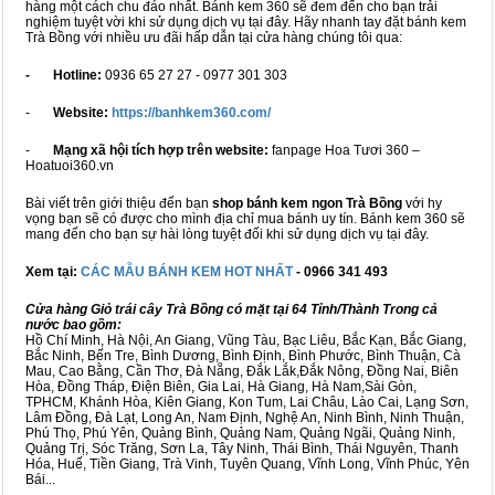
hàng một cách chu đáo nhất. Bánh kem 360 sẽ đem đến cho bạn trải
nghiệm tuyệt vời khi sử dụng dịch vụ tại đây. Hãy nhanh tay đặt bánh kem
Trà Bồng với nhiều ưu đãi hấp dẫn tại cửa hàng chúng tôi qua:
- Hotline:
0936 65 27 27 - 0977 301 303
-
Website:
https://banhkem360.com/
-
Mạng xã hội tích hợp trên website:
fanpage Hoa Tươi 360 –
Hoatuoi360.vn
Bài viết trên giới thiệu đến bạn
shop bánh kem ngon Trà Bồng
với hy
vọng bạn sẽ có được cho mình địa chỉ mua bánh uy tín. Bánh kem 360 sẽ
mang đến cho bạn sự hài lòng tuyệt đối khi sử dụng dịch vụ tại đây.
Xem tại:
CÁC MẪU BÁNH KEM HOT NHẤT
- 0966 341 493
Cửa hàng Giỏ trái cây Trà Bồng có mặt tại 64 Tỉnh/Thành Trong cả
nước bao gồm:
Hồ Chí Minh, Hà Nội, An Giang, Vũng Tàu, Bạc Liêu, Bắc Kạn, Bắc Giang,
Bắc Ninh, Bến Tre, Bình Dương, Bình Định, Bình Phước, Bình Thuận, Cà
Mau, Cao Bằng, Cần Thơ, Đà Nẵng, Đắk Lắk,Đắk Nông, Đồng Nai, Biên
Hòa, Đồng Tháp, Điện Biên, Gia Lai, Hà Giang, Hà Nam,Sài Gòn,
TPHCM, Khánh Hòa, Kiên Giang, Kon Tum, Lai Châu, Lào Cai, Lạng Sơn,
Lâm Đồng, Đà Lạt, Long An, Nam Định, Nghệ An, Ninh Bình, Ninh Thuận,
Phú Thọ, Phú Yên, Quảng Bình, Quảng Nam, Quảng Ngãi, Quảng Ninh,
Quảng Trị, Sóc Trăng, Sơn La, Tây Ninh, Thái Bình, Thái Nguyên, Thanh
Hóa, Huế, Tiền Giang, Trà Vinh, Tuyên Quang, Vĩnh Long, Vĩnh Phúc, Yên
Bái...