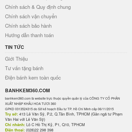
Chính sách & Quy định chung
Chính sách vận chuyển
Chính sách bảo hành
Hướng dẫn thanh toán
TIN TỨC
Giới Thiệu
Tư vấn tặng bánh
Điện bánh kem toàn quốc
BANHKEM360.COM
banhkem360.com là website trực thuộc quyền quản lý của CÔNG TY CỔ PHẦN
XUẤT NHẬP KHẨU HOA TƯƠI 360
GPKD 0313524315 do Sở kế hoạch Đầu tư TP. Hồ Chí Minh cấp 06/11/2015
Trụ sở:
413 Lê Văn Sỹ, P.2, Q.Tân Bình, TPHCM (Gần ngã tư Phạm
Văn Hai với Lê Văn Sỹ)
Chi nhánh:
Lô C Hồ Thị Kỷ, P1, Q10, TPHCM
Điện thoại:
(028)22 298 398