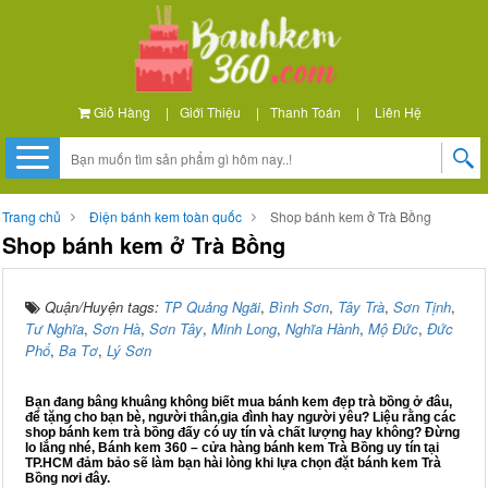
Giỏ Hàng
|
Giới Thiệu
|
Thanh Toán
|
Liên Hệ
Trang chủ
Điện bánh kem toàn quốc
Shop bánh kem ở Trà Bồng
Shop bánh kem ở Trà Bồng
Quận/Huyện tags:
TP Quảng Ngãi
,
Bình Sơn
,
Tây Trà
,
Sơn Tịnh
,
Tư Nghĩa
,
Sơn Hà
,
Sơn Tây
,
Minh Long
,
Nghĩa Hành
,
Mộ Đức
,
Đức
Phổ
,
Ba Tơ
,
Lý Sơn
Bạn đang bâng khuâng không biết mua bánh kem đẹp trà bồng ở đâu,
để tặng cho bạn bè, người thân,gia đình hay người yêu? Liệu rằng các
shop bánh kem trà bồng đấy có uy tín và chất lượng hay không? Đừng
lo lắng nhé, Bánh kem 360 – cửa hàng bánh kem Trà Bồng uy tín tại
TP.HCM đảm bảo sẽ làm bạn hài lòng khi lựa chọn đặt bánh kem Trà
Bồng nơi đây.