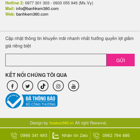
Hotline 2:
0977 301 303 - 0933 055 945 (Ms.Vy)
Mail:
info@banhkem360.com
Web:
banhkem360.com
Cập nhật thông tin khuyến mãi nhanh nhất hưởng quyền lợi giảm
giá riêng biệt
GỬI
KẾT NỐI CHÚNG TÔI QUA
Design by
All right Reserval.
hoatuoi360.vn
0966 341 493
Nhắn tin Zalo
0962 794 486