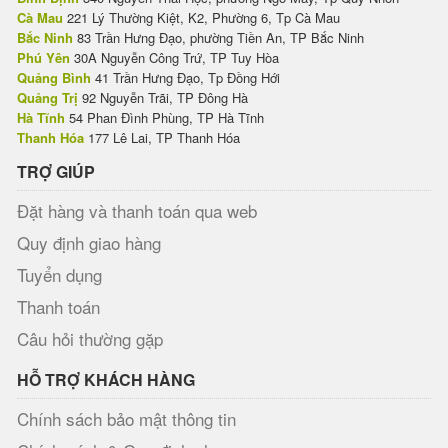
Cà Mau
221 Lý Thường Kiệt, K2, Phường 6, Tp Cà Mau
Bắc Ninh
83 Trần Hưng Đạo, phường Tiền An, TP Bắc Ninh
Phú Yên
30A Nguyễn Công Trứ, TP Tuy Hòa
Quảng Bình
41 Trần Hưng Đạo, Tp Đồng Hới
Quảng Trị
92 Nguyễn Trãi, TP Đông Hà
Hà Tĩnh
54 Phan Đình Phùng, TP Hà Tĩnh
Thanh Hóa
177 Lê Lai, TP Thanh Hóa
TRỢ GIÚP
Đặt hàng và thanh toán qua web
Quy định giao hàng
Tuyển dụng
Thanh toán
Câu hỏi thường gặp
HỖ TRỢ KHÁCH HÀNG
Chính sách bảo mật thông tin