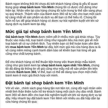
Bánh ngon không thôi thì chưa đủ bởi khách hàng cũng là yếu tố quan
trọng giúp
shop bánh kem Yên Minh
chúng tôi có được chỗ đứng như
hiện tại. Nhân viên tại cửa hàng chúng tôi luôn trong tư thế sẵn sàng phục
vụ quý khách. Thành viên của Bánh kem 360 sẽ tư vấn cho bạn một cách
kỹ càng nhất về sản phẩm và dịch vụ để bạn có thể hiểu rõ. Chúng tôi
luôn nỗ lực để giúp khách hàng có được sự trải nghiệm tuyệt vời khi sử
dụng dịch vụ bánh kem tại đây.
Mức giá tại shop bánh kem Yên Minh
Giá bánh kem Yên Minh
được niêm yết ở nhiều mức giá khác nhau. Tùy
thuộc vào mẫu mã, loại bánh cũng như nguyên liệu mà mức giá về mỗi
loại bánh sẽ có sự chênh lệch. Tuy nhiên bạn có thể hoàn toàn yên tâm
khi
mua bánh kem Yên Minh
tại đây, bởi mức giá mà cửa hàng đưa ra là
vô cùng mềm mỏng cạnh tranh đảm bảo sẽ khiến bạn hài lòng về giá
cũng như chất lượng bánh.
Để cho khách hàng có thể thuận tiện trong việc tham khảo mẫu bánh
cũng như giá bánh kem tại
shop bánh kem ngon nhất Yên Minh,
chúng
tôi đã đăng tải thông tin về giá cũng như mẫu mã về sản phẩm lên trên
website
Bánh kem 360.
Vì thế, bạn có thể dễ dàng lựa chọn một chiếc
bánh kem ở mức giá thích hợp với mình.
Đặt bánh tại shop bánh kem Yên Minh
Với vô vàn
, chính sách giao hàng tận nơi tiện lợi, cùng đội ngũ nhân viên
nhiệt tình thân thiện luôn hỗ trợ khách hàng một cách chu đáo nhất. Bánh
kem 360 sẽ đem đến cho bạn trải nghiệm tuyệt vời khi sử dụng dịch vụ tại
đây. Hãy nhanh tay đặt bánh kem Yên Minh với nhiều ưu đãi hấp dẫn tại
cửa hàng chúng tôi qua: