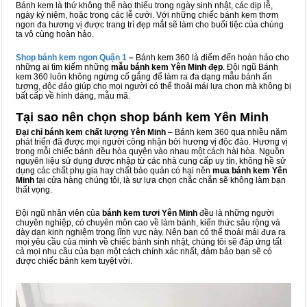
Bánh kem là thứ không thể nào thiếu trong ngày sinh nhật, các dịp lễ,
ngày kỷ niệm, hoặc trong các lễ cưới. Với những chiếc bánh kem thơm
ngon đa hương vị được trang trí đẹp mắt sẽ làm cho buổi tiệc của chúng
ta vô cùng hoàn hảo.
Shop bánh kem ngon Qu
ậ
n 1
–
Bánh kem 360 là điểm đến hoàn hảo cho
những ai tìm kiếm những
mẫu bánh kem Yên Minh đẹp
. Đội ngũ Bánh
kem 360 luôn không ngừng cố gắng để làm ra đa dạng mẫu bánh ấn
tượng, độc đáo giúp cho mọi người có thể thoải mái lựa chọn mà không bị
bất cấp về hình dáng, mẫu mã.
Tại sao nên chọn shop bánh kem Yên Minh
Đại chỉ bánh kem chất lượng Yên Minh
– Bánh kem 360 qua nhiều năm
phát triển đã được mọi người công nhận bởi hương vị độc đáo. Hương vị
trong mỗi chiếc bánh đều hòa quyện vào nhau một cách hài hòa. Nguồn
nguyên liệu sử dụng được nhập từ các nhà cung cấp uy tín, không hề sử
dụng các chất phụ gia hay chất bảo quản có hại nên
mua bánh kem Yên
Minh
tại cửa hàng chúng tôi, là sự lựa chọn chắc chắn sẽ không làm bạn
thất vọng.
Đội ngũ nhân viên của
bánh kem tươi Yên Minh
đều là những người
chuyên nghiệp, có chuyên môn cao về làm bánh, kiến thức sâu rộng và
dày dạn kinh nghiệm trong lĩnh vực này. Nên bạn có thể thoải mái đưa ra
mọi yêu cầu của mình về chiếc bánh sinh nhật, chúng tôi sẽ đáp ứng tất
cả mọi nhu cầu của bạn một cách chính xác nhất, đảm bảo bạn sẽ có
được chiếc bánh kem tuyệt vời.