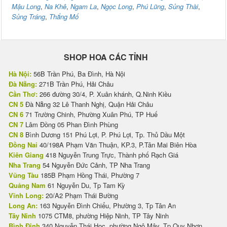
Mậu Long
,
Na Khê
,
Ngam La
,
Ngọc Long
,
Phú Lũng
,
Sủng Thài
,
Sủng Tráng
,
Thắng Mố
SHOP HOA CÁC TỈNH
Hà Nội:
56B Trần Phú, Ba Đình, Hà Nội
Đà Nẵng:
271B Trần Phú, Hải Châu
Cần Thơ:
266 đường 30/4, P. Xuân khánh, Q.Ninh Kiều
CN 5
Đà Nẵng 32 Lê Thanh Nghị, Quận Hải Châu
CN 6
71 Trường Chinh, Phường Xuân Phú, TP Huế
CN 7
Lâm Đồng 05 Phan Đình Phùng
CN 8
Bình Dương 151 Phú Lợi, P. Phú Lợi, Tp. Thủ Dầu Một
Đồng Nai
40/198A Phạm Văn Thuận, KP.3, P.Tân Mai Biên Hòa
Kiên Giang
418 Nguyễn Trung Trực, Thành phố Rạch Giá
Nha Trang
54 Nguyễn Đức Cảnh, TP Nha Trang
Vũng Tàu
185B Phạm Hồng Thái, Phường 7
Quảng Nam
61 Nguyễn Du, Tp Tam Kỳ
Vĩnh Long:
20/A2 Phạm Thái Bường
Long An:
163 Nguyễn Đình Chiểu, Phường 3, Tp Tân An
Tây Ninh
1075 CTM8, phường Hiệp Ninh, TP Tây Ninh
Bình Định
340 Nguyễn Thái Học, phường Ngô Mây, Tp Quy Nhơn