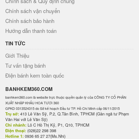
Chính sách & Quy định chung
Chính sách vận chuyển
Chính sách bảo hành
Hướng dẫn thanh toán
TIN TỨC
Giới Thiệu
Tư vấn tặng bánh
Điện bánh kem toàn quốc
BANHKEM360.COM
banhkem360.com là website trực thuộc quyền quản lý của CÔNG TY CỔ PHẦN
XUẤT NHẬP KHẨU HOA TƯƠI 360
GPKD 0313524315 do Sở kế hoạch Đầu tư TP. Hồ Chí Minh cấp 06/11/2015
Trụ sở:
413 Lê Văn Sỹ, P.2, Q.Tân Bình, TPHCM (Gần ngã tư Phạm
Văn Hai với Lê Văn Sỹ)
Chi nhánh:
Lô C Hồ Thị Kỷ, P1, Q10, TPHCM
Điện thoại:
(028)22 298 398
Hotline 1:
0936 65 27 27(Ms.Nhi)