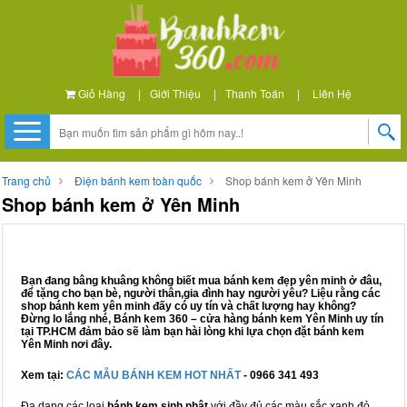
Giỏ Hàng
|
Giới Thiệu
|
Thanh Toán
|
Liên Hệ
Trang chủ
Điện bánh kem toàn quốc
Shop bánh kem ở Yên Minh
Shop bánh kem ở Yên Minh
Bạn đang bâng khuâng không biết mua bánh kem đẹp yên minh ở đâu,
để tặng cho bạn bè, người thân,gia đình hay người yêu? Liệu rằng các
shop bánh kem yên minh đấy có uy tín và chất lượng hay không?
Đừng lo lắng nhé, Bánh kem 360 – cửa hàng bánh kem Yên Minh uy tín
tại TP.HCM đảm bảo sẽ làm bạn hài lòng khi lựa chọn đặt bánh kem
Yên Minh nơi đây.
Xem tại:
CÁC MẪU BÁNH KEM HOT NHẤT
- 0966 341 493
Đa dạng các loại
bánh kem sinh nhật
với đầy đủ các màu sắc xanh đỏ