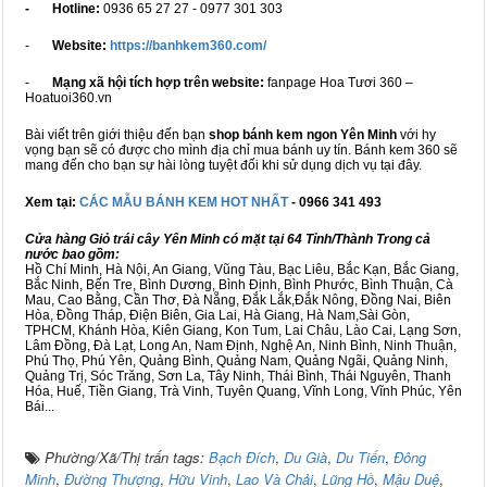
- Hotline:
0936 65 27 27 - 0977 301 303
-
Website:
https://banhkem360.com/
-
Mạng xã hội tích hợp trên website:
fanpage Hoa Tươi 360 –
Hoatuoi360.vn
Bài viết trên giới thiệu đến bạn
shop bánh kem ngon Yên Minh
với hy
vọng bạn sẽ có được cho mình địa chỉ mua bánh uy tín. Bánh kem 360 sẽ
mang đến cho bạn sự hài lòng tuyệt đối khi sử dụng dịch vụ tại đây.
Xem tại:
CÁC MẪU BÁNH KEM HOT NHẤT
- 0966 341 493
Cửa hàng Giỏ trái cây Yên Minh có mặt tại 64 Tỉnh/Thành Trong cả
nước bao gồm:
Hồ Chí Minh, Hà Nội, An Giang, Vũng Tàu, Bạc Liêu, Bắc Kạn, Bắc Giang,
Bắc Ninh, Bến Tre, Bình Dương, Bình Định, Bình Phước, Bình Thuận, Cà
Mau, Cao Bằng, Cần Thơ, Đà Nẵng, Đắk Lắk,Đắk Nông, Đồng Nai, Biên
Hòa, Đồng Tháp, Điện Biên, Gia Lai, Hà Giang, Hà Nam,Sài Gòn,
TPHCM, Khánh Hòa, Kiên Giang, Kon Tum, Lai Châu, Lào Cai, Lạng Sơn,
Lâm Đồng, Đà Lạt, Long An, Nam Định, Nghệ An, Ninh Bình, Ninh Thuận,
Phú Thọ, Phú Yên, Quảng Bình, Quảng Nam, Quảng Ngãi, Quảng Ninh,
Quảng Trị, Sóc Trăng, Sơn La, Tây Ninh, Thái Bình, Thái Nguyên, Thanh
Hóa, Huế, Tiền Giang, Trà Vinh, Tuyên Quang, Vĩnh Long, Vĩnh Phúc, Yên
Bái...
Phường/Xã/Thị trấn tags:
Bạch Đích
,
Du Già
,
Du Tiến
,
Đông
Minh
,
Đường Thượng
,
Hữu Vinh
,
Lao Và Chải
,
Lũng Hồ
,
Mậu Duệ
,