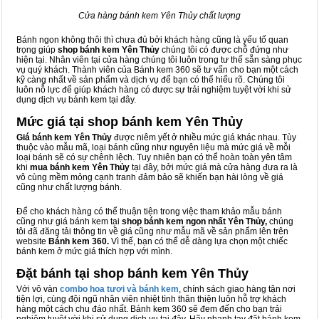
Cửa hàng bánh kem Yên Thủy chất lượng
Bánh ngon không thôi thì chưa đủ bởi khách hàng cũng là yếu tố quan
trọng giúp
shop bánh kem Yên Thủy
chúng tôi có được chỗ đứng như
hiện tại. Nhân viên tại cửa hàng chúng tôi luôn trong tư thế sẵn sàng phục
vụ quý khách. Thành viên của Bánh kem 360 sẽ tư vấn cho bạn một cách
kỹ càng nhất về sản phẩm và dịch vụ để bạn có thể hiểu rõ. Chúng tôi
luôn nỗ lực để giúp khách hàng có được sự trải nghiệm tuyệt vời khi sử
dụng dịch vụ bánh kem tại đây.
Mức giá tại shop bánh kem Yên Thủy
Giá bánh kem Yên Thủy
được niêm yết ở nhiều mức giá khác nhau. Tùy
thuộc vào mẫu mã, loại bánh cũng như nguyên liệu mà mức giá về mỗi
loại bánh sẽ có sự chênh lệch. Tuy nhiên bạn có thể hoàn toàn yên tâm
khi
mua bánh kem Yên Thủy
tại đây, bởi mức giá mà cửa hàng đưa ra là
vô cùng mềm mỏng cạnh tranh đảm bảo sẽ khiến bạn hài lòng về giá
cũng như chất lượng bánh.
Để cho khách hàng có thể thuận tiện trong việc tham khảo mẫu bánh
cũng như giá bánh kem tại
shop bánh kem ngon nhất Yên Thủy,
chúng
tôi đã đăng tải thông tin về giá cũng như mẫu mã về sản phẩm lên trên
website
Bánh kem 360.
Vì thế, bạn có thể dễ dàng lựa chọn một chiếc
bánh kem ở mức giá thích hợp với mình.
Đặt bánh tại shop bánh kem Yên Thủy
Với vô vàn
combo hoa tươi và bánh kem
, chính sách giao hàng tận nơi
tiện lợi, cùng đội ngũ nhân viên nhiệt tình thân thiện luôn hỗ trợ khách
hàng một cách chu đáo nhất. Bánh kem 360 sẽ đem đến cho bạn trải