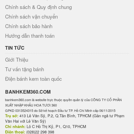
Chính sách & Quy định chung
Chính sách vận chuyển
Chính sách bảo hành
Hướng dẫn thanh toán
TIN TỨC
Giới Thiệu
Tư vấn tặng bánh
Điện bánh kem toàn quốc
BANHKEM360.COM
banhkem360.com là website trực thuộc quyền quản lý của CÔNG TY CỔ PHẦN
XUẤT NHẬP KHẨU HOA TƯƠI 360
GPKD 0313524315 do Sở kế hoạch Đầu tư TP. Hồ Chí Minh cấp 06/11/2015
Trụ sở:
413 Lê Văn Sỹ, P.2, Q.Tân Bình, TPHCM (Gần ngã tư Phạm
Văn Hai với Lê Văn Sỹ)
Chi nhánh:
Lô C Hồ Thị Kỷ, P1, Q10, TPHCM
Điện thoại:
(028)22 298 398