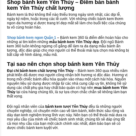
Shop bánh kem Yên Thủy – Điểm bán bánh
kem Yên Thủy chất lượng
Bánh kem là thứ không thể nào thiếu trong ngày sinh nhật, các dịp lễ,
ngày kỷ niệm, hoặc trong các lễ cưới. Với những chiếc bánh kem thơm
ngon đa hương vị được trang trí đẹp mắt sẽ làm cho buổi tiệc của chúng
ta vô cùng hoàn hảo.
Shop bánh kem ngon Qu
ậ
n 1
–
Bánh kem 360 là điểm đến hoàn hảo cho
những ai tìm kiếm những
mẫu bánh kem Yên Thủy đẹp
. Đội ngũ Bánh
kem 360 luôn không ngừng cố gắng để làm ra đa dạng mẫu bánh ấn
tượng, độc đáo giúp cho mọi người có thể thoải mái lựa chọn mà không bị
bất cấp về hình dáng, mẫu mã.
Tại sao nên chọn shop bánh kem Yên Thủy
Đại chỉ bánh kem chất lượng Yên Thủy
– Bánh kem 360 qua nhiều năm
phát triển đã được mọi người công nhận bởi hương vị độc đáo. Hương vị
trong mỗi chiếc bánh đều hòa quyện vào nhau một cách hài hòa. Nguồn
nguyên liệu sử dụng được nhập từ các nhà cung cấp uy tín, không hề sử
dụng các chất phụ gia hay chất bảo quản có hại nên
mua bánh kem Yên
Thủy
tại cửa hàng chúng tôi, là sự lựa chọn chắc chắn sẽ không làm bạn
thất vọng.
Đội ngũ nhân viên của
bánh kem tươi Yên Thủy
đều là những người
chuyên nghiệp, có chuyên môn cao về làm bánh, kiến thức sâu rộng và
dày dạn kinh nghiệm trong lĩnh vực này. Nên bạn có thể thoải mái đưa ra
mọi yêu cầu của mình về chiếc bánh sinh nhật, chúng tôi sẽ đáp ứng tất
cả mọi nhu cầu của bạn một cách chính xác nhất, đảm bảo bạn sẽ có
được chiếc bánh kem tuyệt vời.