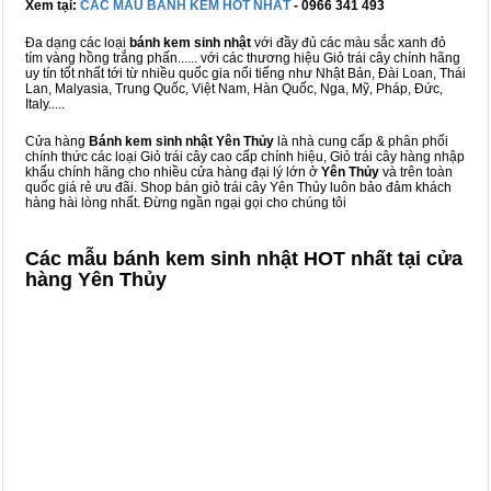
Xem tại:
CÁC MẪU BÁNH KEM HOT NHẤT
- 0966 341 493
Đa dạng các loại
bánh kem sinh nhật
với đầy đủ các màu sắc xanh đỏ
tím vàng hồng trắng phấn...... với các thương hiệu Giỏ trái cây chính hãng
uy tín tốt nhất tới từ nhiều quốc gia nổi tiếng như Nhật Bản, Đài Loan, Thái
Lan, Malyasia, Trung Quốc, Việt Nam, Hàn Quốc, Nga, Mỹ, Pháp, Đức,
Italy.....
Cửa hàng
Bánh kem sinh nhật Yên Thủy
là nhà cung cấp & phân phối
chính thức các loại Giỏ trái cây cao cấp chính hiệu, Giỏ trái cây hàng nhập
khẩu chính hãng cho nhiều cửa hàng đại lý lớn ở
Yên Thủy
và trên toàn
quốc giá rẻ ưu đãi. Shop bán giỏ trái cây Yên Thủy luôn bảo đảm khách
hàng hài lòng nhất. Đừng ngần ngại gọi cho chúng tôi
Các mẫu bánh kem sinh nhật HOT nhất tại cửa
hàng Yên Thủy