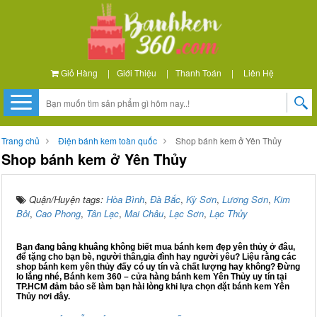
Giỏ Hàng
|
Giới Thiệu
|
Thanh Toán
|
Liên Hệ
Trang chủ
Điện bánh kem toàn quốc
Shop bánh kem ở Yên Thủy
Shop bánh kem ở Yên Thủy
Quận/Huyện tags:
Hòa Bình
,
Đà Bắc
,
Kỳ Sơn
,
Lương Sơn
,
Kim
Bôi
,
Cao Phong
,
Tân Lạc
,
Mai Châu
,
Lạc Sơn
,
Lạc Thủy
Bạn đang bâng khuâng không biết mua bánh kem đẹp yên thủy ở đâu,
để tặng cho bạn bè, người thân,gia đình hay người yêu? Liệu rằng các
shop bánh kem yên thủy đấy có uy tín và chất lượng hay không? Đừng
lo lắng nhé, Bánh kem 360 – cửa hàng bánh kem Yên Thủy uy tín tại
TP.HCM đảm bảo sẽ làm bạn hài lòng khi lựa chọn đặt bánh kem Yên
Thủy nơi đây.