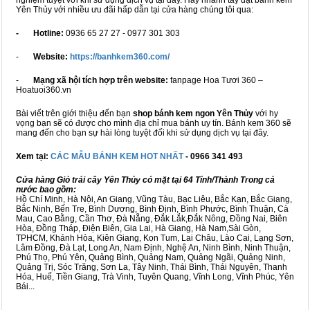
nghiệm tuyệt vời khi sử dụng dịch vụ tại đây. Hãy nhanh tay đặt bánh kem
Yên Thủy với nhiều ưu đãi hấp dẫn tại cửa hàng chúng tôi qua:
- Hotline:
0936 65 27 27 - 0977 301 303
-
Website:
https://banhkem360.com/
-
Mạng xã hội tích hợp trên website:
fanpage Hoa Tươi 360 –
Hoatuoi360.vn
Bài viết trên giới thiệu đến bạn
shop bánh kem ngon Yên Thủy
với hy
vọng bạn sẽ có được cho mình địa chỉ mua bánh uy tín. Bánh kem 360 sẽ
mang đến cho bạn sự hài lòng tuyệt đối khi sử dụng dịch vụ tại đây.
Xem tại:
CÁC MẪU BÁNH KEM HOT NHẤT
- 0966 341 493
Cửa hàng Giỏ trái cây Yên Thủy có mặt tại 64 Tỉnh/Thành Trong cả
nước bao gồm:
Hồ Chí Minh, Hà Nội, An Giang, Vũng Tàu, Bạc Liêu, Bắc Kạn, Bắc Giang,
Bắc Ninh, Bến Tre, Bình Dương, Bình Định, Bình Phước, Bình Thuận, Cà
Mau, Cao Bằng, Cần Thơ, Đà Nẵng, Đắk Lắk,Đắk Nông, Đồng Nai, Biên
Hòa, Đồng Tháp, Điện Biên, Gia Lai, Hà Giang, Hà Nam,Sài Gòn,
TPHCM, Khánh Hòa, Kiên Giang, Kon Tum, Lai Châu, Lào Cai, Lạng Sơn,
Lâm Đồng, Đà Lạt, Long An, Nam Định, Nghệ An, Ninh Bình, Ninh Thuận,
Phú Thọ, Phú Yên, Quảng Bình, Quảng Nam, Quảng Ngãi, Quảng Ninh,
Quảng Trị, Sóc Trăng, Sơn La, Tây Ninh, Thái Bình, Thái Nguyên, Thanh
Hóa, Huế, Tiền Giang, Trà Vinh, Tuyên Quang, Vĩnh Long, Vĩnh Phúc, Yên
Bái...