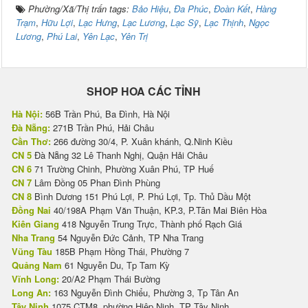
Phường/Xã/Thị trấn tags:
Bảo Hiệu
,
Đa Phúc
,
Đoàn Kết
,
Hàng
Trạm
,
Hữu Lợi
,
Lạc Hưng
,
Lạc Lương
,
Lạc Sỹ
,
Lạc Thịnh
,
Ngọc
Lương
,
Phú Lai
,
Yên Lạc
,
Yên Trị
SHOP HOA CÁC TỈNH
Hà Nội:
56B Trần Phú, Ba Đình, Hà Nội
Đà Nẵng:
271B Trần Phú, Hải Châu
Cần Thơ:
266 đường 30/4, P. Xuân khánh, Q.Ninh Kiều
CN 5
Đà Nẵng 32 Lê Thanh Nghị, Quận Hải Châu
CN 6
71 Trường Chinh, Phường Xuân Phú, TP Huế
CN 7
Lâm Đồng 05 Phan Đình Phùng
CN 8
Bình Dương 151 Phú Lợi, P. Phú Lợi, Tp. Thủ Dầu Một
Đồng Nai
40/198A Phạm Văn Thuận, KP.3, P.Tân Mai Biên Hòa
Kiên Giang
418 Nguyễn Trung Trực, Thành phố Rạch Giá
Nha Trang
54 Nguyễn Đức Cảnh, TP Nha Trang
Vũng Tàu
185B Phạm Hồng Thái, Phường 7
Quảng Nam
61 Nguyễn Du, Tp Tam Kỳ
Vĩnh Long:
20/A2 Phạm Thái Bường
Long An:
163 Nguyễn Đình Chiểu, Phường 3, Tp Tân An
Tây Ninh
1075 CTM8, phường Hiệp Ninh, TP Tây Ninh