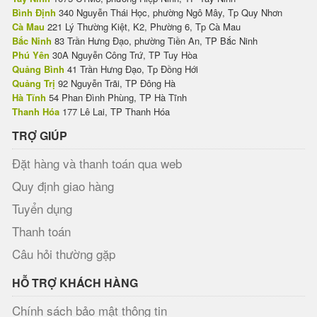
Bình Định
340 Nguyễn Thái Học, phường Ngô Mây, Tp Quy Nhơn
Cà Mau
221 Lý Thường Kiệt, K2, Phường 6, Tp Cà Mau
Bắc Ninh
83 Trần Hưng Đạo, phường Tiền An, TP Bắc Ninh
Phú Yên
30A Nguyễn Công Trứ, TP Tuy Hòa
Quảng Bình
41 Trần Hưng Đạo, Tp Đồng Hới
Quảng Trị
92 Nguyễn Trãi, TP Đông Hà
Hà Tĩnh
54 Phan Đình Phùng, TP Hà Tĩnh
Thanh Hóa
177 Lê Lai, TP Thanh Hóa
TRỢ GIÚP
Đặt hàng và thanh toán qua web
Quy định giao hàng
Tuyển dụng
Thanh toán
Câu hỏi thường gặp
HỖ TRỢ KHÁCH HÀNG
Chính sách bảo mật thông tin