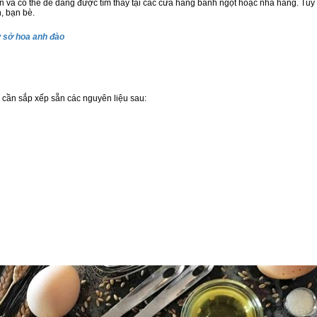
n và có thể dễ dàng được tìm thấy tại các cửa hàng bánh ngọt hoặc nhà hàng. Tuy 
h, bạn bè.
ứ sở hoa anh đào
 cần sắp xếp sẵn các nguyên liệu sau: