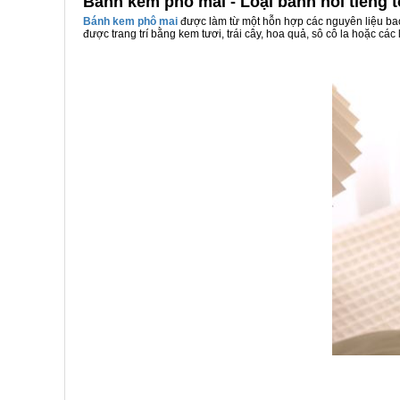
Bánh kem phô mai - Loại bánh nối tiếng 
Bánh kem phô mai
được làm từ một hỗn hợp các nguyên liệu ba
được trang trí bằng kem tươi, trái cây, hoa quả, sô cô la hoặc c