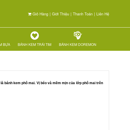
Giỏ Hàng
|
Giới Thiệu
|
Thanh Toán
|
Liên Hệ
M BỰA
BÁNH KEM TRÁI TIM
BÁNH KEM DOREMON
 là bánh kem phô mai. Vị béo và mềm mịn của lớp phô mai trên