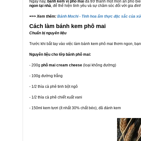
Ngày nay,
bánh kem vị phô mai
đã trở thành một món ăn phổ biế
ngon tại nhà
, để thể hiện tình yêu và sự chăm sóc đối với gia đìn
=>> Xem thêm:
Bánh Mochi - Tinh hoa ẩm thực đặc sắc của x
Cách làm bánh kem phô mai
Chuẩn bị nguyên liệu
Trước khi bắt tay vào việc làm bánh kem phô mai thơm ngon, bạn
Nguyên liệu cho lớp bánh phô mai:
- 200g
phô mai cream cheese
(loại không đường)
- 100g đường trắng
- 1/2 thìa cà phê tinh bột ngô
- 1/2 thìa cà phê chiết xuất vani
- 150ml kem tươi (ít nhất 30% chất béo), đã đánh kem