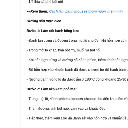
- 1/4 thìa cà phê bột nổi
=>Xem thêm:
Cách làm bánh mousse thơm ngon, mềm mịn
Hướng dẫn thực hiện
Bước 1: Làm cốt bánh bông lan:
- Đánh tan trứng và đường trong một tô cho đến khi hỗn hợp có 
- Trong một tô khác, trộn bột mỳ, muối và bột nổi.
- Khi hỗn hợp trứng và đường đã đánh phình, thêm từ từ hỗn hợp
- Đổ hỗn hợp vào khuôn bánh đã được chườm bơ để tránh bám d
- Nướng bánh trong lò đã được ấm ở 180°C trong khoảng 25-30 
Bước 2: Làm lớp kem phô mai:
- Trong một tô, đánh
phô mai cream cheese
cho đến khi mềm và
- Thêm đường, tinh bột ngô, vani vào và khuấy đều.
- Tiếp theo, thêm kem tươi đã đánh sệt vào hỗn hợp và khuấy đề