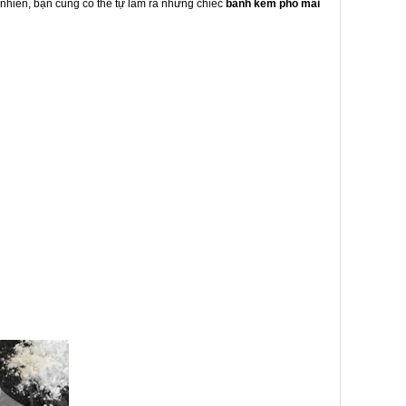
nhiên, bạn cũng có thể tự làm ra những chiếc
bánh kem phô mai