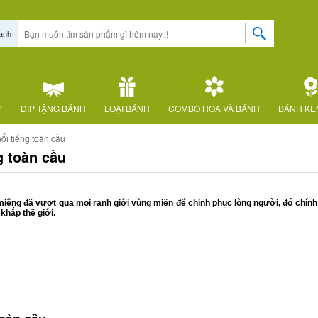
anh
P
DIP TẶNG BÁNH
LOẠI BÁNH
COMBO HOA VÀ BÁNH
BÁNH KE
ổi tiếng toàn cầu
g toàn cầu
miệng đã vượt qua mọi ranh giới vùng miền để chinh phục lòng người, đó chính
khắp thế giới.