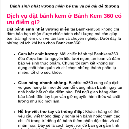
Bánh sinh nhật vương miện bé trai và bé gái dễ thương
Dịch vụ đặt bánh kem ở Bánh Kem 360 có
ưu điểm gì?
Đặt bánh sinh nhật vương miện
tại Banhkem360 không chỉ
đảm bảo bạn nhận được chiếc bánh chất lượng mà còn giúp
bạn trải nghiệm dịch vụ tận tâm và chuyên nghiệp. Dưới đây là
những lợi ích khi bạn chọn Banhkem360:
Cam kết chất lượng:
Mỗi chiếc bánh tại Banhkem360
đều được làm từ nguyên liệu tươi ngon, an toàn và đảm
bảo vệ sinh thực phẩm. Chúng tôi cam kết không sử
dụng chất bảo quản và chỉ chọn những thành phần tự
nhiên, tốt cho sức khỏe.
Giao hàng nhanh chóng:
Banhkem360 cung cấp dịch
vụ giao hàng tận nơi để bạn dễ dàng nhận bánh ngay tại
nhà hoặc bất cứ địa điểm nào. Đội ngũ giao hàng đảm
bảo bánh đến tay bạn vẫn giữ nguyên hình thức và chất
lượng như lúc mới làm.
Hỗ trợ viết thư tay và thông điệp:
Khách hàng có thể
yêu cầu viết thông điệp ý nghĩa lên bánh hoặc thêm các
chi tiết trang trí riêng để bánh thêm phần độc đáo và cá
nhân hóa. Đây sẽ là cách tuyệt vời để bạn gửi gắm tình