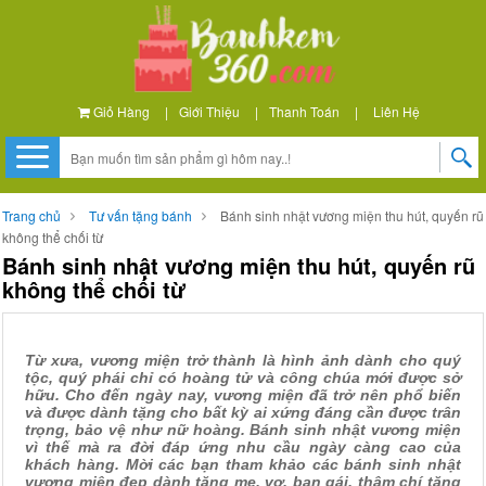
Giỏ Hàng
|
Giới Thiệu
|
Thanh Toán
|
Liên Hệ
Trang chủ
Tư vấn tặng bánh
Bánh sinh nhật vương miện thu hút, quyến rũ
không thể chối từ
Bánh sinh nhật vương miện thu hút, quyến rũ
không thể chối từ
Từ xưa, vương miện trở thành là hình ảnh dành cho quý
tộc, quý phái chỉ có hoàng tử và công chúa mới được sở
hữu. Cho đến ngày nay, vương miện đã trở nên phổ biến
và được dành tặng cho bất kỳ ai xứng đáng cần được trân
trọng, bảo vệ như nữ hoàng. Bánh sinh nhật vương miện
vì thế mà ra đời đáp ứng nhu cầu ngày càng cao của
khách hàng. Mời các bạn tham khảo các bánh sinh nhật
vương miện đẹp dành tặng mẹ, vợ, bạn gái, thậm chí tặng