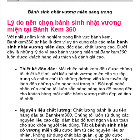
Bánh sinh nhật vương miện sang trọng
Lý do nên chọn bánh sinh nhật vương
miện tại Bánh Kem 360
Với nhiều năm kinh nghiệm trong lĩnh vực bánh kem,
Banhkem360 tự hào là đơn vị uy tín cung cấp các
mẫu bánh
sinh nhật vương miện đẹp
, độc đáo, chất lượng cao. Dưới
đây là những lý do vì sao bánh vương miện tại
Banhkem360
luôn được khách hàng yêu thích và đánh giá cao.
Thiết kế độc đáo:
Mỗi chiếc bánh kem đều được chúng
tôi thiết kế tỉ mỉ, với kiểu bánh vương miện cần sự tập
trung và chăm chút từ những đường viền kim tuyến lấp
lánh đến những viên ngọc trai trang trí.
Đội ngũ nghệ
nhân của chúng tôi luôn sẵn sàng sáng tạo để mang đến
cho khách hàng một chiếc bánh vương miện đẹp và tinh
tế nhất.
Nguyên liệu chất lượng:
Chất lượng bánh là ưu tiên
hàng đầu tại Banhkem360. Chúng tôi luôn sử dụng các
nguyên liệu cao cấp, đảm bảo độ tươi ngon và an toàn
cho sức khỏe người tiêu dùng. Tất cả
bánh sinh nhật
có vương miện
đều được làm từ các nguyên liệu tự
nhiên, không sử dụng chất bảo quản, giúp giữ được