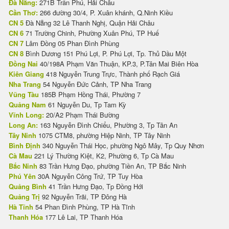
Đà Nẵng:
271B Trần Phú, Hải Châu
Cần Thơ:
266 đường 30/4, P. Xuân khánh, Q.Ninh Kiều
CN 5
Đà Nẵng 32 Lê Thanh Nghị, Quận Hải Châu
CN 6
71 Trường Chinh, Phường Xuân Phú, TP Huế
CN 7
Lâm Đồng 05 Phan Đình Phùng
CN 8
Bình Dương 151 Phú Lợi, P. Phú Lợi, Tp. Thủ Dầu Một
Đồng Nai
40/198A Phạm Văn Thuận, KP.3, P.Tân Mai Biên Hòa
Kiên Giang
418 Nguyễn Trung Trực, Thành phố Rạch Giá
Nha Trang
54 Nguyễn Đức Cảnh, TP Nha Trang
Vũng Tàu
185B Phạm Hồng Thái, Phường 7
Quảng Nam
61 Nguyễn Du, Tp Tam Kỳ
Vĩnh Long:
20/A2 Phạm Thái Bường
Long An:
163 Nguyễn Đình Chiểu, Phường 3, Tp Tân An
Tây Ninh
1075 CTM8, phường Hiệp Ninh, TP Tây Ninh
Bình Định
340 Nguyễn Thái Học, phường Ngô Mây, Tp Quy Nhơn
Cà Mau
221 Lý Thường Kiệt, K2, Phường 6, Tp Cà Mau
Bắc Ninh
83 Trần Hưng Đạo, phường Tiền An, TP Bắc Ninh
Phú Yên
30A Nguyễn Công Trứ, TP Tuy Hòa
Quảng Bình
41 Trần Hưng Đạo, Tp Đồng Hới
Quảng Trị
92 Nguyễn Trãi, TP Đông Hà
Hà Tĩnh
54 Phan Đình Phùng, TP Hà Tĩnh
Thanh Hóa
177 Lê Lai, TP Thanh Hóa