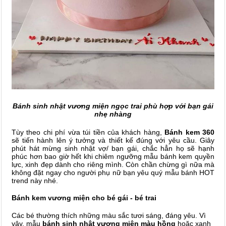
Bánh sinh nhật vương miện ngọc trai phù hợp với bạn gái
nhẹ nhàng
Tùy theo chi phí vừa túi tiền của khách hàng,
Bánh kem 360
sẽ tiến hành lên ý tưởng và thiết kế đúng với yêu cầu. Giây
phút hát mừng sinh nhật vợ/ bạn gái, chắc hẳn họ sẽ hạnh
phúc hơn bao giờ hết khi chiêm ngưỡng mẫu bánh kem quyền
lực, xinh đẹp dành cho riêng mình. Còn chần chừng gì nữa mà
không đặt ngay cho người phụ nữ bạn yêu quý mẫu bánh HOT
trend này nhé.
Bánh kem vương miện cho bé gái - bé trai
Các bé thường thích những màu sắc tươi sáng, đáng yêu. Vì
vậy, mẫu
bánh sinh nhật vương miện màu hồng
hoặc xanh