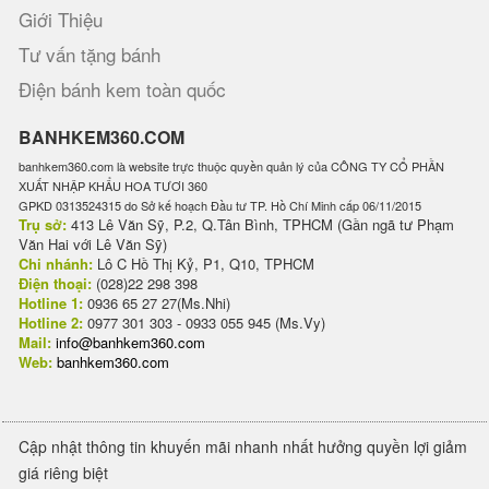
Giới Thiệu
Tư vấn tặng bánh
Điện bánh kem toàn quốc
BANHKEM360.COM
banhkem360.com là website trực thuộc quyền quản lý của CÔNG TY CỔ PHẦN
XUẤT NHẬP KHẨU HOA TƯƠI 360
GPKD 0313524315 do Sở kế hoạch Đầu tư TP. Hồ Chí Minh cấp 06/11/2015
Trụ sở:
413 Lê Văn Sỹ, P.2, Q.Tân Bình, TPHCM (Gần ngã tư Phạm
Văn Hai với Lê Văn Sỹ)
Chi nhánh:
Lô C Hồ Thị Kỷ, P1, Q10, TPHCM
Điện thoại:
(028)22 298 398
Hotline 1:
0936 65 27 27(Ms.Nhi)
Hotline 2:
0977 301 303 - 0933 055 945 (Ms.Vy)
Mail:
info@banhkem360.com
Web:
banhkem360.com
Cập nhật thông tin khuyến mãi nhanh nhất hưởng quyền lợi giảm
giá riêng biệt