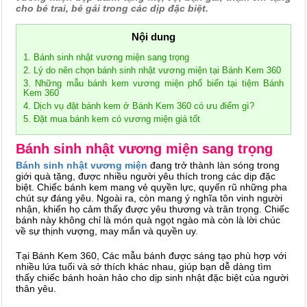
cho bé trai, bé gái trong các dịp đặc biệt.
Nội dung
1. Bánh sinh nhật vương miện sang trọng
2. Lý do nên chọn bánh sinh nhật vương miện tại Bánh Kem 360
3. Những mẫu bánh kem vương miện phổ biến tại tiệm Bánh
Kem 360
4. Dịch vụ đặt bánh kem ở Bánh Kem 360 có ưu điểm gì?
5. Đặt mua bánh kem có vương miện giá tốt
Bánh sinh nhật vương miện sang trọng
Bánh sinh nhật vương miện
đang trở thành làn sóng trong
giới quà tặng, được nhiều người yêu thích trong các dịp đặc
biệt. Chiếc bánh kem mang vẻ quyền lực, quyến rũ những pha
chút sự đáng yêu. Ngoài ra, còn mang ý nghĩa tôn vinh người
nhận, khiến họ cảm thấy được yêu thương và trân trọng. Chiếc
bánh này không chỉ là món quà ngọt ngào mà còn là lời chúc
về sự thịnh vượng, may mắn và quyền uy.
Tại Bánh Kem 360, Các mẫu bánh được sáng tạo phù hợp với
nhiều lứa tuổi và sở thích khác nhau, giúp bạn dễ dàng tìm
thấy chiếc bánh hoàn hảo cho dịp sinh nhật đặc biệt của người
thân yêu.