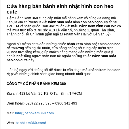
Cửa hàng bán bánh sinh nhật hình con heo
cute
Tiệm Bánh kem 360 cung cấp mẫu mã bánh kem vô cùng đa dạng mà
đẹp, là địa chỉ website đặt
bánh sinh nhật hình con heo ngon,
uy tín tại
TPHCM và toàn quốc. Bạn đọc muốn đặt
mẫu bánh kem hình con lợn
có
thể mua trực tiếp tại trụ sở: 413 Lê Văn Sỹ, phường 2, quận Tân Bình,
Thành phố Hồ Chí Minh (gần ngã tư Phạm Văn Hai với Lê Văn Sỹ).
Ngoài sứ mệnh đem đến những chiếc
bánh kem sinh nhật hình con heo
dễ thương
đến người nhận, cửa hàng chúng tôi cung cấp thêm dịch
vụ hoa tươi tặng kèm, giúp khách hàng mang đến những món quà ý
nghĩa nhất tặng người thân bạn bè ngoài những chiếc
bánh sinh nhật
heo con cute
này.
Liên hệ ngay với chúng tôi để được tư vấn chọn
mẫu bánh kem heo con
đẹp
với những chính sách giao hàng nhanh nhất qua:
CÔNG TY CỔ PHẦN BÁNH KEM 360
Địa chỉ: 413 Lê Văn Sỹ, P2, Q Tân Bình, TPHCM
Điện thoại: (028) 22 298 398 – 0966 341 493
Mail:
info@banhkem360.com
Web:
banhkem360.com/