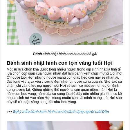
Bánh sinh nhật hình con heo cho bé gái
Bánh sinh nhật hình con lợn vàng tuổi Hợi
Một sự lựa chọn khá được lòng nhiều người trong dịp sinh nhật là tinh tế
lựa chọn con giáp của người nhận đặt làm bánh kem chúc mừng tuổi mới.
Ở người tuổi Hợi, những người mang con giáp heo con này sẽ nhân ái,
đầy lòng vị tha và yêu thương đến những người xung quanh. Nhờ vào sự
chăm chỉ và nỗ lực mà người tuổi Hợi sẽ sớm có một sự nghiệp ổn định
trong tương lai. Không những thế người ta còn quan niệm, năm Hợi là
năm con heo vàng, năm của sự sung túc đủ đầy nên nhiều gia đình có kế
hoạch sinh nở vào năm Hợi, mong muốn con cái mình mang tuổi Hợi sau
này sẽ có cuộc sống sung túc như heo vàng.
:>>
Gợi ý mẫu bánh kem hình con hổ dành tặng người tuổi Dần