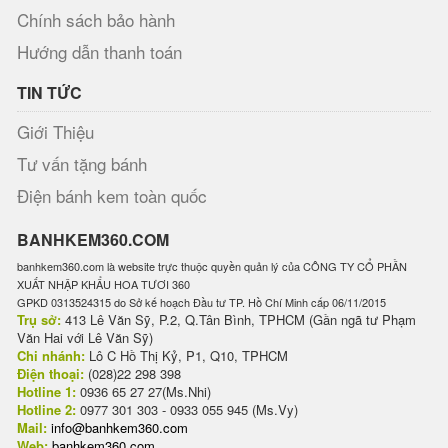
Chính sách bảo hành
Hướng dẫn thanh toán
TIN TỨC
Giới Thiệu
Tư vấn tặng bánh
Điện bánh kem toàn quốc
BANHKEM360.COM
banhkem360.com là website trực thuộc quyền quản lý của CÔNG TY CỔ PHẦN
XUẤT NHẬP KHẨU HOA TƯƠI 360
GPKD 0313524315 do Sở kế hoạch Đầu tư TP. Hồ Chí Minh cấp 06/11/2015
Trụ sở:
413 Lê Văn Sỹ, P.2, Q.Tân Bình, TPHCM (Gần ngã tư Phạm
Văn Hai với Lê Văn Sỹ)
Chi nhánh:
Lô C Hồ Thị Kỷ, P1, Q10, TPHCM
Điện thoại:
(028)22 298 398
Hotline 1:
0936 65 27 27(Ms.Nhi)
Hotline 2:
0977 301 303 - 0933 055 945 (Ms.Vy)
Mail:
info@banhkem360.com
Web:
banhkem360.com