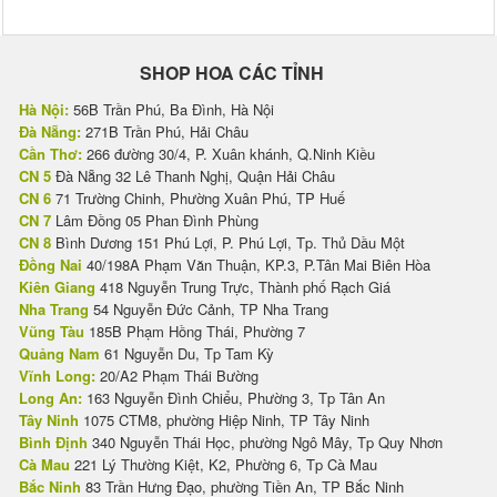
SHOP HOA CÁC TỈNH
Hà Nội:
56B Trần Phú, Ba Đình, Hà Nội
Đà Nẵng:
271B Trần Phú, Hải Châu
Cần Thơ:
266 đường 30/4, P. Xuân khánh, Q.Ninh Kiều
CN 5
Đà Nẵng 32 Lê Thanh Nghị, Quận Hải Châu
CN 6
71 Trường Chinh, Phường Xuân Phú, TP Huế
CN 7
Lâm Đồng 05 Phan Đình Phùng
CN 8
Bình Dương 151 Phú Lợi, P. Phú Lợi, Tp. Thủ Dầu Một
Đồng Nai
40/198A Phạm Văn Thuận, KP.3, P.Tân Mai Biên Hòa
Kiên Giang
418 Nguyễn Trung Trực, Thành phố Rạch Giá
Nha Trang
54 Nguyễn Đức Cảnh, TP Nha Trang
Vũng Tàu
185B Phạm Hồng Thái, Phường 7
Quảng Nam
61 Nguyễn Du, Tp Tam Kỳ
Vĩnh Long:
20/A2 Phạm Thái Bường
Long An:
163 Nguyễn Đình Chiểu, Phường 3, Tp Tân An
Tây Ninh
1075 CTM8, phường Hiệp Ninh, TP Tây Ninh
Bình Định
340 Nguyễn Thái Học, phường Ngô Mây, Tp Quy Nhơn
Cà Mau
221 Lý Thường Kiệt, K2, Phường 6, Tp Cà Mau
Bắc Ninh
83 Trần Hưng Đạo, phường Tiền An, TP Bắc Ninh