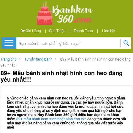
Giỏ Hàng
|
Giới Thiệu
|
Thanh Toán
|
Liên Hệ
Trang chủ
Tư vấn tặng bánh
89+ Mẫu bánh sinh nhật hình con heo đáng
yêu nhất!!!
89+ Mẫu bánh sinh nhật hình con heo đáng
yêu nhất!!!
Những chiếc bánh kem hình con heo ra đời đáng yêu, tinh nghịch dành
tặng nhiều phân khúc người sử dụng, cả các bé hay người lớn. Bánh
kem sinh nhật vẽ hình chú heo đáng yêu là món quà sinh nhật hết sức
đáng yêu cho những ai có ý định mang đến món quà bất ngờ cho bạn
bè và người thân. Nay Bánh kem 360 giới thiệu bạn đọc tham khảo
thêm
89+ mẫu bánh kem sinh nhật hình con lợn
đang tạo thành cơn sốt
hiện nay ở cửa hàng bánh kem chúng tôi, thông qua bài viết dưới đây
nhé!