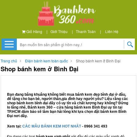
Giỏ Hàng
|
Giới Thiệu
|
Thanh Toán
|
Liên Hệ
Trang chủ
Điện bánh kem toàn quốc
Shop bánh kem ở Bình Đại
Shop bánh kem ở Bình Đại
Bạn đang bâng khuâng không biết mua bánh kem đẹp bình đại ở đâu,
để tặng cho bạn bè, người thân,gia đình hay người yêu? Liệu rằng các
shop bánh kem bình đại đấy có uy tín và chất lượng hay không? Đừng
lo lắng nhé, Bánh kem 360 – cửa hàng bánh kem Bình Đại uy tín tại
TP.HCM đảm bảo sẽ làm bạn hài lòng khi lựa chọn đặt bánh kem Bình
Đại nơi đây.
Xem tại:
CÁC MẪU BÁNH KEM HOT NHẤT
- 0966 341 493
Đa dạng các loại
bánh kem sinh nhật
với đầy đủ các màu sắc xanh đỏ