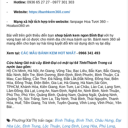
- Hotline:
0936 65 27 27 - 0977 301 303
-
Website:
https://banhkem360.com/
-
Mạng xã hội tích hợp trên website:
fanpage Hoa Tươi 360 –
Hoatuoi360.vn
Bài viết trên giới thiệu đến bạn
shop bánh kem ngon Bình Đại
với hy
vọng bạn sẽ có được cho mình địa chỉ mua bánh uy tín. Bánh kem 360 sẽ
mang đến cho bạn sự hài lòng tuyệt đối khi sử dụng dịch vụ tại đây.
Xem tại:
CÁC MẪU BÁNH KEM HOT NHẤT
- 0966 341 493
Cửa hàng Giỏ trái cây Bình Đại có mặt tại 64 Tỉnh/Thành Trong cả
nước bao gồm:
Hồ Chí Minh, Hà Nội, An Giang, Vũng Tàu, Bạc Liêu, Bắc Kạn, Bắc Giang,
Bắc Ninh, Bến Tre, Bình Dương, Bình Định, Bình Phước, Bình Thuận, Cà
Mau, Cao Bằng, Cần Thơ, Đà Nẵng, Đắk Lắk,Đắk Nông, Đồng Nai, Biên
Hòa, Đồng Tháp, Điện Biên, Gia Lai, Hà Giang, Hà Nam,Sài Gòn,
TPHCM, Khánh Hòa, Kiên Giang, Kon Tum, Lai Châu, Lào Cai, Lạng Sơn,
Lâm Đồng, Đà Lạt, Long An, Nam Định, Nghệ An, Ninh Bình, Ninh Thuận,
Phú Thọ, Phú Yên, Quảng Bình, Quảng Nam, Quảng Ngãi, Quảng Ninh,
Quảng Trị, Sóc Trăng, Sơn La, Tây Ninh, Thái Bình, Thái Nguyên, Thanh
Hóa, Huế, Tiền Giang, Trà Vinh, Tuyên Quang, Vĩnh Long, Vĩnh Phúc, Yên
Bái...
Phường/Xã/Thị trấn tags:
Bình Thắng
,
Bình Thới
,
Châu Hưng
,
Đại
Hòa Lộc
,
Định Trung
,
Lộc Thuận
,
Long Định
,
Long Hòa
,
Phú Long
,