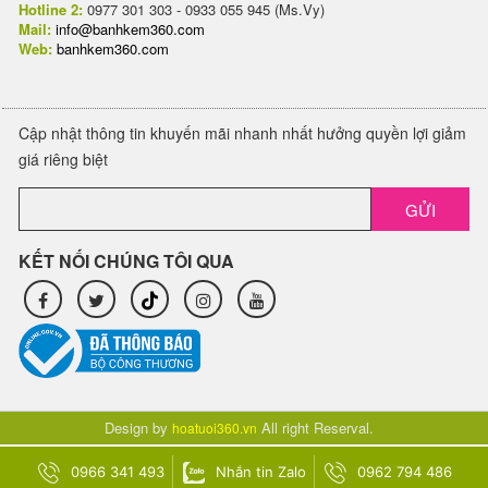
Hotline 2:
0977 301 303 - 0933 055 945 (Ms.Vy)
Mail:
info@banhkem360.com
Web:
banhkem360.com
Cập nhật thông tin khuyến mãi nhanh nhất hưởng quyền lợi giảm
giá riêng biệt
GỬI
KẾT NỐI CHÚNG TÔI QUA
Design by
All right Reserval.
hoatuoi360.vn
0966 341 493
Nhắn tin Zalo
0962 794 486