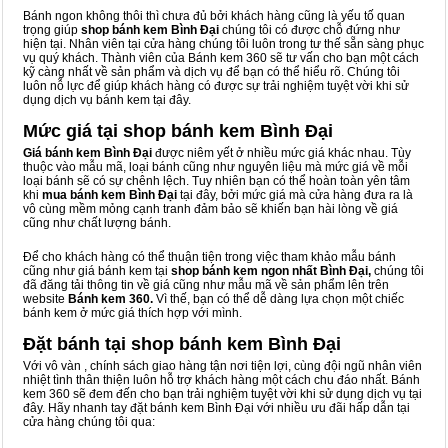
Bánh ngon không thôi thì chưa đủ bởi khách hàng cũng là yếu tố quan
trọng giúp
shop bánh kem Bình Đại
chúng tôi có được chỗ đứng như
hiện tại. Nhân viên tại cửa hàng chúng tôi luôn trong tư thế sẵn sàng phục
vụ quý khách. Thành viên của Bánh kem 360 sẽ tư vấn cho bạn một cách
kỹ càng nhất về sản phẩm và dịch vụ để bạn có thể hiểu rõ. Chúng tôi
luôn nỗ lực để giúp khách hàng có được sự trải nghiệm tuyệt vời khi sử
dụng dịch vụ bánh kem tại đây.
Mức giá tại shop bánh kem Bình Đại
Giá bánh kem Bình Đại
được niêm yết ở nhiều mức giá khác nhau. Tùy
thuộc vào mẫu mã, loại bánh cũng như nguyên liệu mà mức giá về mỗi
loại bánh sẽ có sự chênh lệch. Tuy nhiên bạn có thể hoàn toàn yên tâm
khi
mua bánh kem Bình Đại
tại đây, bởi mức giá mà cửa hàng đưa ra là
vô cùng mềm mỏng cạnh tranh đảm bảo sẽ khiến bạn hài lòng về giá
cũng như chất lượng bánh.
Để cho khách hàng có thể thuận tiện trong việc tham khảo mẫu bánh
cũng như giá bánh kem tại
shop bánh kem ngon nhất Bình Đại,
chúng tôi
đã đăng tải thông tin về giá cũng như mẫu mã về sản phẩm lên trên
website
Bánh kem 360.
Vì thế, bạn có thể dễ dàng lựa chọn một chiếc
bánh kem ở mức giá thích hợp với mình.
Đặt bánh tại shop bánh kem Bình Đại
Với vô vàn
, chính sách giao hàng tận nơi tiện lợi, cùng đội ngũ nhân viên
nhiệt tình thân thiện luôn hỗ trợ khách hàng một cách chu đáo nhất. Bánh
kem 360 sẽ đem đến cho bạn trải nghiệm tuyệt vời khi sử dụng dịch vụ tại
đây. Hãy nhanh tay đặt bánh kem Bình Đại với nhiều ưu đãi hấp dẫn tại
cửa hàng chúng tôi qua: