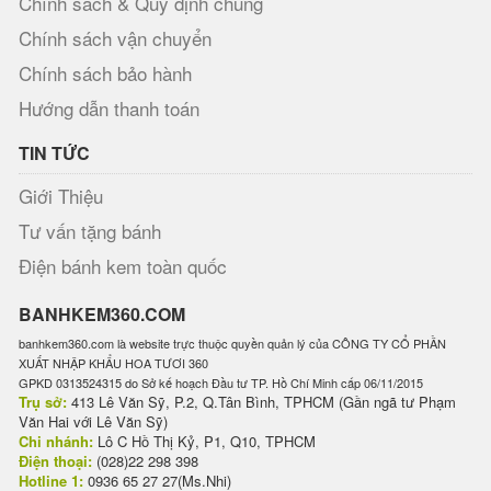
Chính sách & Quy định chung
Chính sách vận chuyển
Chính sách bảo hành
Hướng dẫn thanh toán
TIN TỨC
Giới Thiệu
Tư vấn tặng bánh
Điện bánh kem toàn quốc
BANHKEM360.COM
banhkem360.com là website trực thuộc quyền quản lý của CÔNG TY CỔ PHẦN
XUẤT NHẬP KHẨU HOA TƯƠI 360
GPKD 0313524315 do Sở kế hoạch Đầu tư TP. Hồ Chí Minh cấp 06/11/2015
Trụ sở:
413 Lê Văn Sỹ, P.2, Q.Tân Bình, TPHCM (Gần ngã tư Phạm
Văn Hai với Lê Văn Sỹ)
Chi nhánh:
Lô C Hồ Thị Kỷ, P1, Q10, TPHCM
Điện thoại:
(028)22 298 398
Hotline 1:
0936 65 27 27(Ms.Nhi)