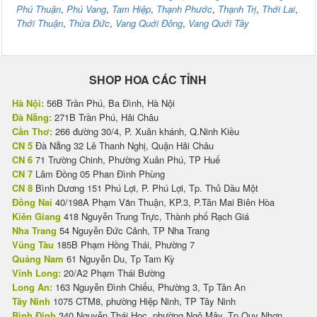
Phú Thuận
,
Phú Vang
,
Tam Hiệp
,
Thạnh Phước
,
Thạnh Trị
,
Thới Lai
,
Thới Thuận
,
Thừa Đức
,
Vang Quới Đông
,
Vang Quới Tây
SHOP HOA CÁC TỈNH
Hà Nội:
56B Trần Phú, Ba Đình, Hà Nội
Đà Nẵng:
271B Trần Phú, Hải Châu
Cần Thơ:
266 đường 30/4, P. Xuân khánh, Q.Ninh Kiều
CN 5
Đà Nẵng 32 Lê Thanh Nghị, Quận Hải Châu
CN 6
71 Trường Chinh, Phường Xuân Phú, TP Huế
CN 7
Lâm Đồng 05 Phan Đình Phùng
CN 8
Bình Dương 151 Phú Lợi, P. Phú Lợi, Tp. Thủ Dầu Một
Đồng Nai
40/198A Phạm Văn Thuận, KP.3, P.Tân Mai Biên Hòa
Kiên Giang
418 Nguyễn Trung Trực, Thành phố Rạch Giá
Nha Trang
54 Nguyễn Đức Cảnh, TP Nha Trang
Vũng Tàu
185B Phạm Hồng Thái, Phường 7
Quảng Nam
61 Nguyễn Du, Tp Tam Kỳ
Vĩnh Long:
20/A2 Phạm Thái Bường
Long An:
163 Nguyễn Đình Chiểu, Phường 3, Tp Tân An
Tây Ninh
1075 CTM8, phường Hiệp Ninh, TP Tây Ninh
Bình Định
340 Nguyễn Thái Học, phường Ngô Mây, Tp Quy Nhơn