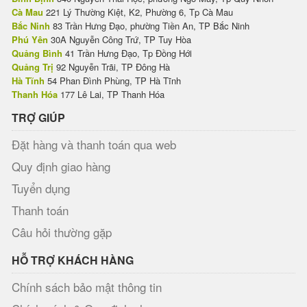
Cà Mau
221 Lý Thường Kiệt, K2, Phường 6, Tp Cà Mau
Bắc Ninh
83 Trần Hưng Đạo, phường Tiền An, TP Bắc Ninh
Phú Yên
30A Nguyễn Công Trứ, TP Tuy Hòa
Quảng Bình
41 Trần Hưng Đạo, Tp Đồng Hới
Quảng Trị
92 Nguyễn Trãi, TP Đông Hà
Hà Tĩnh
54 Phan Đình Phùng, TP Hà Tĩnh
Thanh Hóa
177 Lê Lai, TP Thanh Hóa
TRỢ GIÚP
Đặt hàng và thanh toán qua web
Quy định giao hàng
Tuyển dụng
Thanh toán
Câu hỏi thường gặp
HỖ TRỢ KHÁCH HÀNG
Chính sách bảo mật thông tin