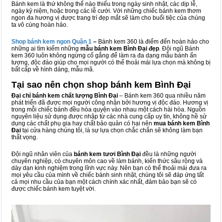
Bánh kem là thứ không thể nào thiếu trong ngày sinh nhật, các dịp lễ,
ngày kỷ niệm, hoặc trong các lễ cưới. Với những chiếc bánh kem thơm
ngon đa hương vị được trang trí đẹp mắt sẽ làm cho buổi tiệc của chúng
ta vô cùng hoàn hảo.
Shop bánh kem ngon Qu
ậ
n 1
–
Bánh kem 360 là điểm đến hoàn hảo cho
những ai tìm kiếm những
mẫu bánh kem Bình Đại đẹp
. Đội ngũ Bánh
kem 360 luôn không ngừng cố gắng để làm ra đa dạng mẫu bánh ấn
tượng, độc đáo giúp cho mọi người có thể thoải mái lựa chọn mà không bị
bất cấp về hình dáng, mẫu mã.
Tại sao nên chọn shop bánh kem Bình Đại
Đại chỉ bánh kem chất lượng Bình Đại
– Bánh kem 360 qua nhiều năm
phát triển đã được mọi người công nhận bởi hương vị độc đáo. Hương vị
trong mỗi chiếc bánh đều hòa quyện vào nhau một cách hài hòa. Nguồn
nguyên liệu sử dụng được nhập từ các nhà cung cấp uy tín, không hề sử
dụng các chất phụ gia hay chất bảo quản có hại nên
mua bánh kem Bình
Đại
tại cửa hàng chúng tôi, là sự lựa chọn chắc chắn sẽ không làm bạn
thất vọng.
Đội ngũ nhân viên của
bánh kem tươi Bình Đại
đều là những người
chuyên nghiệp, có chuyên môn cao về làm bánh, kiến thức sâu rộng và
dày dạn kinh nghiệm trong lĩnh vực này. Nên bạn có thể thoải mái đưa ra
mọi yêu cầu của mình về chiếc bánh sinh nhật, chúng tôi sẽ đáp ứng tất
cả mọi nhu cầu của bạn một cách chính xác nhất, đảm bảo bạn sẽ có
được chiếc bánh kem tuyệt vời.