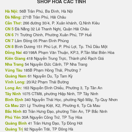
SHOP HOA CÁC TỈNH
Hà Nội:
56B Trần Phú, Ba Đình, Hà Nội
Đà Nẵng:
271B Trần Phú, Hải Châu
Cần Thơ:
266 đường 30/4, P. Xuân khánh, Q.Ninh Kiều
CN 5
Đà Nẵng 32 Lê Thanh Nghị, Quận Hải Châu
CN 6
71 Trường Chinh, Phường Xuân Phú, TP Huế
CN 7
Lâm Đồng 05 Phan Đình Phùng
CN 8
Bình Dương 151 Phú Lợi, P. Phú Lợi, Tp. Thủ Dầu Một
Đồng Nai
40/198A Phạm Văn Thuận, KP.3, P.Tân Mai Biên Hòa
Kiên Giang
418 Nguyễn Trung Trực, Thành phố Rạch Giá
Nha Trang
54 Nguyễn Đức Cảnh, TP Nha Trang
Vũng Tàu
185B Phạm Hồng Thái, Phường 7
Quảng Nam
61 Nguyễn Du, Tp Tam Kỳ
Vĩnh Long:
20/A2 Phạm Thái Bường
Long An:
163 Nguyễn Đình Chiểu, Phường 3, Tp Tân An
Tây Ninh
1075 CTM8, phường Hiệp Ninh, TP Tây Ninh
Bình Định
340 Nguyễn Thái Học, phường Ngô Mây, Tp Quy Nhơn
Cà Mau
221 Lý Thường Kiệt, K2, Phường 6, Tp Cà Mau
Bắc Ninh
83 Trần Hưng Đạo, phường Tiền An, TP Bắc Ninh
Phú Yên
30A Nguyễn Công Trứ, TP Tuy Hòa
Quảng Bình
41 Trần Hưng Đạo, Tp Đồng Hới
Quảng Trị
92 Nguyễn Trãi, TP Đông Hà