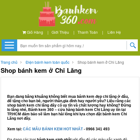
Giỏ Hàng
|
Giới Thiệu
|
Thanh Toán
|
Liên Hệ
Trang chủ
Điện bánh kem toàn quốc
Shop bánh kem ở Chi Lăng
Shop bánh kem ở Chi Lăng
Bạn đang bâng khuâng không biết mua bánh kem đẹp chi lăng ở đâu,
để tặng cho bạn bè, người thân,gia đình hay người yêu? Liệu rằng các
shop bánh kem chi lăng đấy có uy tín và chất lượng hay không? Đừng
lo lắng nhé, Bánh kem 360 – cửa hàng bánh kem Chi Lăng uy tín tại
TP.HCM đảm bảo sẽ làm bạn hài lòng khi lựa chọn đặt bánh kem Chi
Lăng nơi đây.
Xem tại:
CÁC MẪU BÁNH KEM HOT NHẤT
- 0966 341 493
Đa dạng các loại
bánh kem sinh nhật
với đầy đủ các màu sắc xanh đỏ