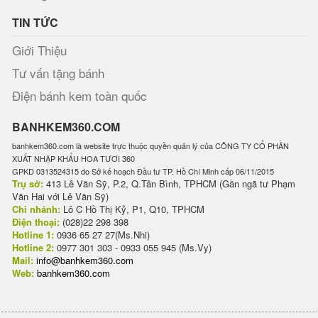
TIN TỨC
Giới Thiệu
Tư vấn tặng bánh
Điện bánh kem toàn quốc
BANHKEM360.COM
banhkem360.com là website trực thuộc quyền quản lý của CÔNG TY CỔ PHẦN
XUẤT NHẬP KHẨU HOA TƯƠI 360
GPKD 0313524315 do Sở kế hoạch Đầu tư TP. Hồ Chí Minh cấp 06/11/2015
Trụ sở:
413 Lê Văn Sỹ, P.2, Q.Tân Bình, TPHCM (Gần ngã tư Phạm
Văn Hai với Lê Văn Sỹ)
Chi nhánh:
Lô C Hồ Thị Kỷ, P1, Q10, TPHCM
Điện thoại:
(028)22 298 398
Hotline 1:
0936 65 27 27(Ms.Nhi)
Hotline 2:
0977 301 303 - 0933 055 945 (Ms.Vy)
Mail:
info@banhkem360.com
Web:
banhkem360.com