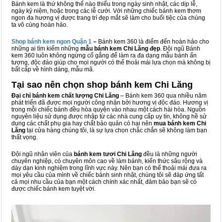
Bánh kem là thứ không thể nào thiếu trong ngày sinh nhật, các dịp lễ,
ngày kỷ niệm, hoặc trong các lễ cưới. Với những chiếc bánh kem thơm
ngon đa hương vị được trang trí đẹp mắt sẽ làm cho buổi tiệc của chúng
ta vô cùng hoàn hảo.
Shop bánh kem ngon Qu
ậ
n 1
–
Bánh kem 360 là điểm đến hoàn hảo cho
những ai tìm kiếm những
mẫu bánh kem Chi Lăng đẹp
. Đội ngũ Bánh
kem 360 luôn không ngừng cố gắng để làm ra đa dạng mẫu bánh ấn
tượng, độc đáo giúp cho mọi người có thể thoải mái lựa chọn mà không bị
bất cấp về hình dáng, mẫu mã.
Tại sao nên chọn shop bánh kem Chi Lăng
Đại chỉ bánh kem chất lượng Chi Lăng
– Bánh kem 360 qua nhiều năm
phát triển đã được mọi người công nhận bởi hương vị độc đáo. Hương vị
trong mỗi chiếc bánh đều hòa quyện vào nhau một cách hài hòa. Nguồn
nguyên liệu sử dụng được nhập từ các nhà cung cấp uy tín, không hề sử
dụng các chất phụ gia hay chất bảo quản có hại nên
mua bánh kem Chi
Lăng
tại cửa hàng chúng tôi, là sự lựa chọn chắc chắn sẽ không làm bạn
thất vọng.
Đội ngũ nhân viên của
bánh kem tươi Chi Lăng
đều là những người
chuyên nghiệp, có chuyên môn cao về làm bánh, kiến thức sâu rộng và
dày dạn kinh nghiệm trong lĩnh vực này. Nên bạn có thể thoải mái đưa ra
mọi yêu cầu của mình về chiếc bánh sinh nhật, chúng tôi sẽ đáp ứng tất
cả mọi nhu cầu của bạn một cách chính xác nhất, đảm bảo bạn sẽ có
được chiếc bánh kem tuyệt vời.