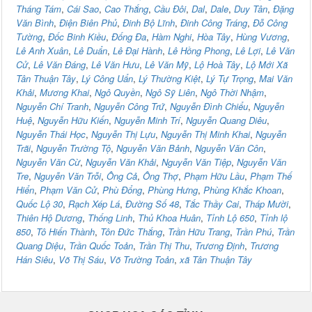
Tháng Tám
,
Cái Sao
,
Cao Thắng
,
Cầu Đôi
,
Dal
,
Dale
,
Duy Tân
,
Đặng
Văn Bình
,
Điện Biên Phủ
,
Đinh Bộ Lĩnh
,
Đinh Công Tráng
,
Đỗ Công
Tường
,
Đốc Binh Kiều
,
Đống Đa
,
Hàm Nghi
,
Hòa Tây
,
Hùng Vương
,
Lê Anh Xuân
,
Lê Duẩn
,
Lê Đại Hành
,
Lê Hồng Phong
,
Lê Lợi
,
Lê Văn
Cử
,
Lê Văn Đáng
,
Lê Văn Hưu
,
Lê Văn Mỹ
,
Lộ Hoà Tây
,
Lộ Mới Xã
Tân Thuận Tây
,
Lý Công Uẩn
,
Lý Thường Kiệt
,
Lý Tự Trọng
,
Mai Văn
Khải
,
Mương Khai
,
Ngô Quyền
,
Ngô Sỹ Liên
,
Ngô Thời Nhậm
,
Nguyễn Chí Tranh
,
Nguyễn Công Trứ
,
Nguyễn Đình Chiểu
,
Nguyễn
Huệ
,
Nguyễn Hữu Kiến
,
Nguyễn Minh Trí
,
Nguyễn Quang Diêu
,
Nguyễn Thái Học
,
Nguyễn Thị Lựu
,
Nguyễn Thị Minh Khai
,
Nguyễn
Trãi
,
Nguyễn Trường Tộ
,
Nguyễn Văn Bảnh
,
Nguyễn Văn Côn
,
Nguyễn Văn Cừ
,
Nguyễn Văn Khải
,
Nguyễn Văn Tiệp
,
Nguyễn Văn
Tre
,
Nguyễn Văn Trỗi
,
Ông Cả
,
Ông Thợ
,
Phạm Hữu Lầu
,
Phạm Thế
Hiển
,
Phạm Văn Cử
,
Phù Đổng
,
Phùng Hưng
,
Phùng Khắc Khoan
,
Quốc Lộ 30
,
Rạch Xép Lá
,
Đường Số 48
,
Tắc Thầy Cai
,
Tháp Mười
,
Thiên Hộ Dương
,
Thống Linh
,
Thủ Khoa Huân
,
Tỉnh Lộ 650
,
Tỉnh lộ
850
,
Tô Hiến Thành
,
Tôn Đức Thắng
,
Trần Hữu Trang
,
Trần Phú
,
Trần
Quang Diệu
,
Trần Quốc Toản
,
Trần Thị Thu
,
Trương Định
,
Trương
Hán Siêu
,
Võ Thị Sáu
,
Võ Trường Toản
,
xã Tân Thuận Tây