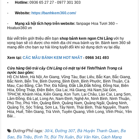
- Hotline:
0936 65 27 27 - 0977 301 303
-
Website:
https://banhkem360.com/
-
Mạng xã hội tích hợp trên website:
fanpage Hoa Tươi 360 –
Hoatuoi360.vn
Bài viết trên giới thiệu đến bạn
shop bánh kem ngon Chi Lăng
với hy
vọng bạn sẽ có được cho mình địa chỉ mua bánh uy tín. Bánh kem 360 sẽ
mang đến cho bạn sự hài lòng tuyệt đối khi sử dụng dịch vụ tại đây.
Xem tại:
CÁC MẪU BÁNH KEM HOT NHẤT
- 0966 341 493
Cửa hàng Giỏ trái cây Chi Lăng có mặt tại 64 Tỉnh/Thành Trong cả
nước bao gồm:
Hồ Chí Minh, Hà Nội, An Giang, Vũng Tàu, Bạc Liêu, Bắc Kạn, Bắc Giang,
Bắc Ninh, Bến Tre, Bình Dương, Bình Định, Bình Phước, Bình Thuận, Cà
Mau, Cao Bằng, Cần Thơ, Đà Nẵng, Đắk Lắk,Đắk Nông, Đồng Nai, Biên
Hòa, Đồng Tháp, Điện Biên, Gia Lai, Hà Giang, Hà Nam,Sài Gòn,
TPHCM, Khánh Hòa, Kiên Giang, Kon Tum, Lai Châu, Lào Cai, Lạng Sơn,
Lâm Đồng, Đà Lạt, Long An, Nam Định, Nghệ An, Ninh Bình, Ninh Thuận,
Phú Thọ, Phú Yên, Quảng Bình, Quảng Nam, Quảng Ngãi, Quảng Ninh,
Quảng Trị, Sóc Trăng, Sơn La, Tây Ninh, Thái Bình, Thái Nguyên, Thanh
Hóa, Huế, Tiền Giang, Trà Vinh, Tuyên Quang, Vĩnh Long, Vĩnh Phúc, Yên
Bái...
Đường/Phố tags:
30/4
,
Đường 307
,
Bà Huyện Thanh Quan
,
Ba
Sao
,
Bà Triệu
,
Bình Trị
,
Bùi Thị Xuân
,
Bùi Văn Kén
,
Cách Mạng