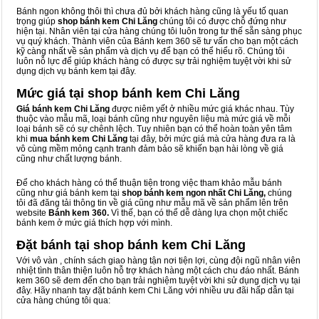
Bánh ngon không thôi thì chưa đủ bởi khách hàng cũng là yếu tố quan
trọng giúp
shop bánh kem Chi Lăng
chúng tôi có được chỗ đứng như
hiện tại. Nhân viên tại cửa hàng chúng tôi luôn trong tư thế sẵn sàng phục
vụ quý khách. Thành viên của Bánh kem 360 sẽ tư vấn cho bạn một cách
kỹ càng nhất về sản phẩm và dịch vụ để bạn có thể hiểu rõ. Chúng tôi
luôn nỗ lực để giúp khách hàng có được sự trải nghiệm tuyệt vời khi sử
dụng dịch vụ bánh kem tại đây.
Mức giá tại shop bánh kem Chi Lăng
Giá bánh kem Chi Lăng
được niêm yết ở nhiều mức giá khác nhau. Tùy
thuộc vào mẫu mã, loại bánh cũng như nguyên liệu mà mức giá về mỗi
loại bánh sẽ có sự chênh lệch. Tuy nhiên bạn có thể hoàn toàn yên tâm
khi
mua bánh kem Chi Lăng
tại đây, bởi mức giá mà cửa hàng đưa ra là
vô cùng mềm mỏng cạnh tranh đảm bảo sẽ khiến bạn hài lòng về giá
cũng như chất lượng bánh.
Để cho khách hàng có thể thuận tiện trong việc tham khảo mẫu bánh
cũng như giá bánh kem tại
shop bánh kem ngon nhất Chi Lăng,
chúng
tôi đã đăng tải thông tin về giá cũng như mẫu mã về sản phẩm lên trên
website
Bánh kem 360.
Vì thế, bạn có thể dễ dàng lựa chọn một chiếc
bánh kem ở mức giá thích hợp với mình.
Đặt bánh tại shop bánh kem Chi Lăng
Với vô vàn
, chính sách giao hàng tận nơi tiện lợi, cùng đội ngũ nhân viên
nhiệt tình thân thiện luôn hỗ trợ khách hàng một cách chu đáo nhất. Bánh
kem 360 sẽ đem đến cho bạn trải nghiệm tuyệt vời khi sử dụng dịch vụ tại
đây. Hãy nhanh tay đặt bánh kem Chi Lăng với nhiều ưu đãi hấp dẫn tại
cửa hàng chúng tôi qua: