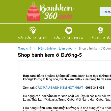
Tìm nh
MẪU BÁNH KEM HOT
BÁNH KEM SOCOLA
BÁNH KEM BẮ
Trang chủ
Điện bánh kem toàn quốc
Shop bánh kem ở Đườn
Shop bánh kem ở Đường-5
Bạn đang bâng khuâng không biết mua bánh kem đẹp đường-5 ở 
không? Đừng lo lắng nhé, Bánh kem 360 – cửa hàng bánh kem 
Xem tại:
CÁC MẪU BÁNH KEM HOT NHẤT
- 0966 341 493
Đa dạng các loại
bánh kem sinh nhật
với đầy đủ các màu sắc xanh
Loan, Thái Lan, Malyasia, Trung Quốc, Việt Nam, Hàn Quốc, Nga, M
Cửa hàng
Bánh kem sinh nhật Đường-5
là nhà cung cấp & phân 