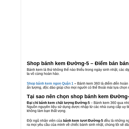
Shop bánh kem Đường-5 – Điểm bán bán
Bánh kem là thứ không thể nào thiếu trong ngày sinh nhật, các d
ta vô cùng hoàn hảo.
Shop bánh kem ngon Qu
ậ
n 1
–
Bánh kem 360 là điểm đến hoàn 
ấn tượng, độc đáo giúp cho mọi người có thể thoải mái lựa chọn
Tại sao nên chọn shop bánh kem Đường
Đại chỉ bánh kem chất lượng Đường-5
– Bánh kem 360 qua nhiề
Nguồn nguyên liệu sử dụng được nhập từ các nhà cung cấp uy tí
không làm bạn thất vọng.
Đội ngũ nhân viên của
bánh kem tươi Đường-5
đều là những ng
ra mọi yêu cầu của mình về chiếc bánh sinh nhật, chúng tôi sẽ đ