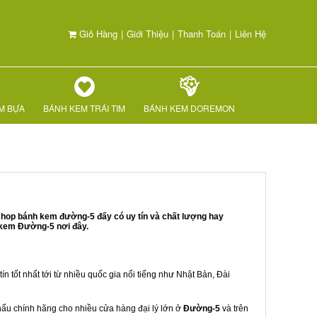
Giỏ Hàng
|
Giới Thiệu
|
Thanh Toán
|
Liên Hệ
M BỰA
BÁNH KEM TRÁI TIM
BÁNH KEM DOREMON
shop bánh kem đường-5 đấy có uy tín và chất lượng hay
 kem Đường-5 nơi đây.
ín tốt nhất tới từ nhiều quốc gia nổi tiếng như Nhật Bản, Đài
khẩu chính hãng cho nhiều cửa hàng đại lý lớn ở
Đường-5
và trên