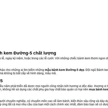
h kem Đường-5 chất lượng
ịp lễ, ngày kỷ niệm, hoặc trong các lễ cưới. Với những chiếc bánh kem thơm ngon đ
hảo cho những ai tìm kiếm những
mẫu bánh kem Đường-5 đẹp
. Đội ngũ Bánh k
 mà không bị bất cấp về hình dáng, mẫu mã.
-5
u năm phát triển đã được mọi người công nhận bởi hương vị độc đáo. Hương vị t
n, không hề sử dụng các chất phụ gia hay chất bảo quản có hại nên
mua bánh ke
ười chuyên nghiệp, có chuyên môn cao về làm bánh, kiến thức sâu rộng và dày dạn
áp ứng tất cả mọi nhu cầu của bạn một cách chính xác nhất, đảm bảo bạn sẽ có đượ