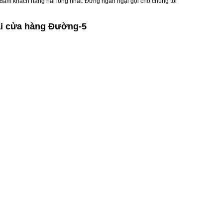
 đảm khách hàng hài lòng nhất. Đừng ngần ngại gọi cho chúng tôi
ại cửa hàng Đường-5