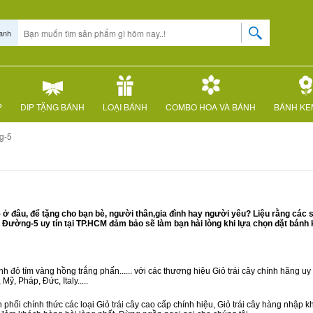
anh
P
DIP TẶNG BÁNH
LOẠI BÁNH
COMBO HOA VÀ BÁNH
BÁNH KE
g-5
đâu, để tặng cho bạn bè, người thân,gia đình hay người yêu? Liệu rằng các 
Đường-5 uy tín tại TP.HCM đảm bảo sẽ làm bạn hài lòng khi lựa chọn đặt bánh
 đỏ tím vàng hồng trắng phấn...... với các thương hiệu Giỏ trái cây chính hãng uy t
ỹ, Pháp, Đức, Italy.....
phối chính thức các loại Giỏ trái cây cao cấp chính hiệu, Giỏ trái cây hàng nhập 