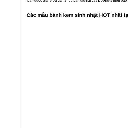
toàn quốc giá rẻ ưu đãi. Shop bán giỏ trái cây Đường-5 luôn bảo
Các mẫu bánh kem sinh nhật HOT nhất t