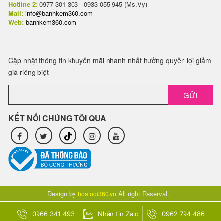
Hotline 2:
0977 301 303 - 0933 055 945 (Ms.Vy)
Mail:
info@banhkem360.com
Web:
banhkem360.com
Cập nhật thông tin khuyến mãi nhanh nhất hưởng quyền lợi giảm
giá riêng biệt
GỬI
KẾT NỐI CHÚNG TÔI QUA
Design by
All right Reserval.
hoatuoi360.vn
0966 341 493
Nhắn tin Zalo
0962 794 486