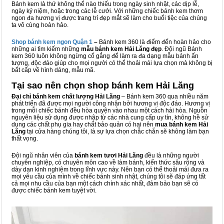
Bánh kem là thứ không thể nào thiếu trong ngày sinh nhật, các dịp lễ,
ngày kỷ niệm, hoặc trong các lễ cưới. Với những chiếc bánh kem thơm
ngon đa hương vị được trang trí đẹp mắt sẽ làm cho buổi tiệc của chúng
ta vô cùng hoàn hảo.
Shop bánh kem ngon Qu
ậ
n 1
–
Bánh kem 360 là điểm đến hoàn hảo cho
những ai tìm kiếm những
mẫu bánh kem Hải Lăng đẹp
. Đội ngũ Bánh
kem 360 luôn không ngừng cố gắng để làm ra đa dạng mẫu bánh ấn
tượng, độc đáo giúp cho mọi người có thể thoải mái lựa chọn mà không bị
bất cấp về hình dáng, mẫu mã.
Tại sao nên chọn shop bánh kem Hải Lăng
Đại chỉ bánh kem chất lượng Hải Lăng
– Bánh kem 360 qua nhiều năm
phát triển đã được mọi người công nhận bởi hương vị độc đáo. Hương vị
trong mỗi chiếc bánh đều hòa quyện vào nhau một cách hài hòa. Nguồn
nguyên liệu sử dụng được nhập từ các nhà cung cấp uy tín, không hề sử
dụng các chất phụ gia hay chất bảo quản có hại nên
mua bánh kem Hải
Lăng
tại cửa hàng chúng tôi, là sự lựa chọn chắc chắn sẽ không làm bạn
thất vọng.
Đội ngũ nhân viên của
bánh kem tươi Hải Lăng
đều là những người
chuyên nghiệp, có chuyên môn cao về làm bánh, kiến thức sâu rộng và
dày dạn kinh nghiệm trong lĩnh vực này. Nên bạn có thể thoải mái đưa ra
mọi yêu cầu của mình về chiếc bánh sinh nhật, chúng tôi sẽ đáp ứng tất
cả mọi nhu cầu của bạn một cách chính xác nhất, đảm bảo bạn sẽ có
được chiếc bánh kem tuyệt vời.