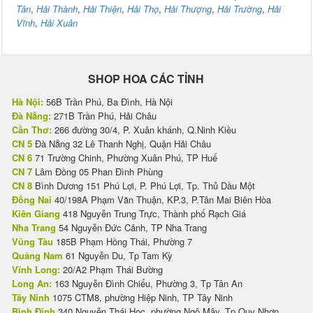
Tân
,
Hải Thành
,
Hải Thiện
,
Hải Thọ
,
Hải Thượng
,
Hải Trường
,
Hải
Vĩnh
,
Hải Xuân
SHOP HOA CÁC TỈNH
Hà Nội:
56B Trần Phú, Ba Đình, Hà Nội
Đà Nẵng:
271B Trần Phú, Hải Châu
Cần Thơ:
266 đường 30/4, P. Xuân khánh, Q.Ninh Kiều
CN 5
Đà Nẵng 32 Lê Thanh Nghị, Quận Hải Châu
CN 6
71 Trường Chinh, Phường Xuân Phú, TP Huế
CN 7
Lâm Đồng 05 Phan Đình Phùng
CN 8
Bình Dương 151 Phú Lợi, P. Phú Lợi, Tp. Thủ Dầu Một
Đồng Nai
40/198A Phạm Văn Thuận, KP.3, P.Tân Mai Biên Hòa
Kiên Giang
418 Nguyễn Trung Trực, Thành phố Rạch Giá
Nha Trang
54 Nguyễn Đức Cảnh, TP Nha Trang
Vũng Tàu
185B Phạm Hồng Thái, Phường 7
Quảng Nam
61 Nguyễn Du, Tp Tam Kỳ
Vĩnh Long:
20/A2 Phạm Thái Bường
Long An:
163 Nguyễn Đình Chiểu, Phường 3, Tp Tân An
Tây Ninh
1075 CTM8, phường Hiệp Ninh, TP Tây Ninh
Bình Định
340 Nguyễn Thái Học, phường Ngô Mây, Tp Quy Nhơn