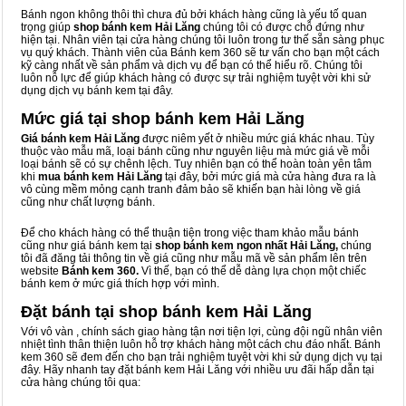
Bánh ngon không thôi thì chưa đủ bởi khách hàng cũng là yếu tố quan
trọng giúp
shop bánh kem Hải Lăng
chúng tôi có được chỗ đứng như
hiện tại. Nhân viên tại cửa hàng chúng tôi luôn trong tư thế sẵn sàng phục
vụ quý khách. Thành viên của Bánh kem 360 sẽ tư vấn cho bạn một cách
kỹ càng nhất về sản phẩm và dịch vụ để bạn có thể hiểu rõ. Chúng tôi
luôn nỗ lực để giúp khách hàng có được sự trải nghiệm tuyệt vời khi sử
dụng dịch vụ bánh kem tại đây.
Mức giá tại shop bánh kem Hải Lăng
Giá bánh kem Hải Lăng
được niêm yết ở nhiều mức giá khác nhau. Tùy
thuộc vào mẫu mã, loại bánh cũng như nguyên liệu mà mức giá về mỗi
loại bánh sẽ có sự chênh lệch. Tuy nhiên bạn có thể hoàn toàn yên tâm
khi
mua bánh kem Hải Lăng
tại đây, bởi mức giá mà cửa hàng đưa ra là
vô cùng mềm mỏng cạnh tranh đảm bảo sẽ khiến bạn hài lòng về giá
cũng như chất lượng bánh.
Để cho khách hàng có thể thuận tiện trong việc tham khảo mẫu bánh
cũng như giá bánh kem tại
shop bánh kem ngon nhất Hải Lăng,
chúng
tôi đã đăng tải thông tin về giá cũng như mẫu mã về sản phẩm lên trên
website
Bánh kem 360.
Vì thế, bạn có thể dễ dàng lựa chọn một chiếc
bánh kem ở mức giá thích hợp với mình.
Đặt bánh tại shop bánh kem Hải Lăng
Với vô vàn
, chính sách giao hàng tận nơi tiện lợi, cùng đội ngũ nhân viên
nhiệt tình thân thiện luôn hỗ trợ khách hàng một cách chu đáo nhất. Bánh
kem 360 sẽ đem đến cho bạn trải nghiệm tuyệt vời khi sử dụng dịch vụ tại
đây. Hãy nhanh tay đặt bánh kem Hải Lăng với nhiều ưu đãi hấp dẫn tại
cửa hàng chúng tôi qua: