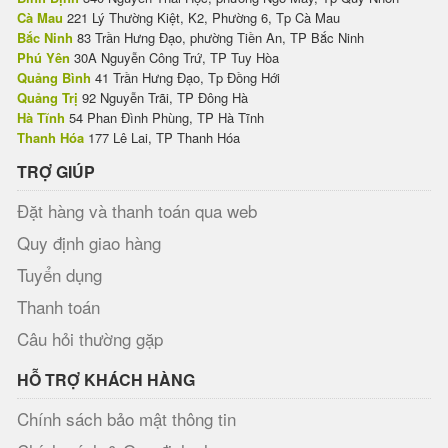
Cà Mau
221 Lý Thường Kiệt, K2, Phường 6, Tp Cà Mau
Bắc Ninh
83 Trần Hưng Đạo, phường Tiền An, TP Bắc Ninh
Phú Yên
30A Nguyễn Công Trứ, TP Tuy Hòa
Quảng Bình
41 Trần Hưng Đạo, Tp Đồng Hới
Quảng Trị
92 Nguyễn Trãi, TP Đông Hà
Hà Tĩnh
54 Phan Đình Phùng, TP Hà Tĩnh
Thanh Hóa
177 Lê Lai, TP Thanh Hóa
TRỢ GIÚP
Đặt hàng và thanh toán qua web
Quy định giao hàng
Tuyển dụng
Thanh toán
Câu hỏi thường gặp
HỖ TRỢ KHÁCH HÀNG
Chính sách bảo mật thông tin