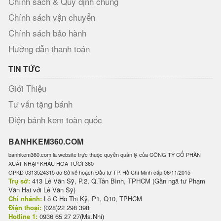
Chính sách & Quy định chung
Chính sách vận chuyển
Chính sách bảo hành
Hướng dẫn thanh toán
TIN TỨC
Giới Thiệu
Tư vấn tặng bánh
Điện bánh kem toàn quốc
BANHKEM360.COM
banhkem360.com là website trực thuộc quyền quản lý của CÔNG TY CỔ PHẦN
XUẤT NHẬP KHẨU HOA TƯƠI 360
GPKD 0313524315 do Sở kế hoạch Đầu tư TP. Hồ Chí Minh cấp 06/11/2015
Trụ sở:
413 Lê Văn Sỹ, P.2, Q.Tân Bình, TPHCM (Gần ngã tư Phạm
Văn Hai với Lê Văn Sỹ)
Chi nhánh:
Lô C Hồ Thị Kỷ, P1, Q10, TPHCM
Điện thoại:
(028)22 298 398
Hotline 1:
0936 65 27 27(Ms.Nhi)