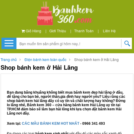
Giỏ Hàng
|
Giới Thiệu
|
Thanh Toán
|
Liên Hệ
Trang chủ
Điện bánh kem toàn quốc
Shop bánh kem ở Hải Lăng
Shop bánh kem ở Hải Lăng
Bạn đang bâng khuâng không biết mua bánh kem đẹp hải lăng ở đâu,
để tặng cho bạn bè, người thân,gia đình hay người yêu? Liệu rằng các
shop bánh kem hải lăng đấy có uy tín và chất lượng hay không? Đừng
lo lắng nhé, Bánh kem 360 – cửa hàng bánh kem Hải Lăng uy tín tại
TP.HCM đảm bảo sẽ làm bạn hài lòng khi lựa chọn đặt bánh kem Hải
Lăng nơi đây.
Xem tại:
CÁC MẪU BÁNH KEM HOT NHẤT
- 0966 341 493
Đa dạng các loại
bánh kem sinh nhật
với đầy đủ các màu sắc xanh đỏ