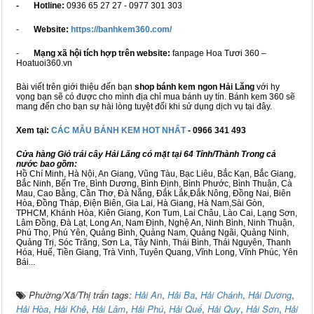
- Hotline:
0936 65 27 27 - 0977 301 303
-
Website:
https://banhkem360.com/
-
Mạng xã hội tích hợp trên website:
fanpage Hoa Tươi 360 –
Hoatuoi360.vn
Bài viết trên giới thiệu đến bạn
shop bánh kem ngon Hải Lăng
với hy
vọng bạn sẽ có được cho mình địa chỉ mua bánh uy tín. Bánh kem 360 sẽ
mang đến cho bạn sự hài lòng tuyệt đối khi sử dụng dịch vụ tại đây.
Xem tại:
CÁC MẪU BÁNH KEM HOT NHẤT
- 0966 341 493
Cửa hàng Giỏ trái cây Hải Lăng có mặt tại 64 Tỉnh/Thành Trong cả
nước bao gồm:
Hồ Chí Minh, Hà Nội, An Giang, Vũng Tàu, Bạc Liêu, Bắc Kạn, Bắc Giang,
Bắc Ninh, Bến Tre, Bình Dương, Bình Định, Bình Phước, Bình Thuận, Cà
Mau, Cao Bằng, Cần Thơ, Đà Nẵng, Đắk Lắk,Đắk Nông, Đồng Nai, Biên
Hòa, Đồng Tháp, Điện Biên, Gia Lai, Hà Giang, Hà Nam,Sài Gòn,
TPHCM, Khánh Hòa, Kiên Giang, Kon Tum, Lai Châu, Lào Cai, Lạng Sơn,
Lâm Đồng, Đà Lạt, Long An, Nam Định, Nghệ An, Ninh Bình, Ninh Thuận,
Phú Thọ, Phú Yên, Quảng Bình, Quảng Nam, Quảng Ngãi, Quảng Ninh,
Quảng Trị, Sóc Trăng, Sơn La, Tây Ninh, Thái Bình, Thái Nguyên, Thanh
Hóa, Huế, Tiền Giang, Trà Vinh, Tuyên Quang, Vĩnh Long, Vĩnh Phúc, Yên
Bái...
Phường/Xã/Thị trấn tags:
Hải An
,
Hải Ba
,
Hải Chánh
,
Hải Dương
,
Hải Hòa
,
Hải Khê
,
Hải Lâm
,
Hải Phú
,
Hải Quế
,
Hải Quy
,
Hải Sơn
,
Hải