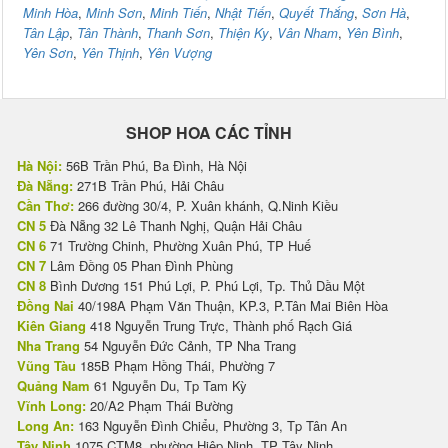
Minh Hòa
,
Minh Sơn
,
Minh Tiến
,
Nhật Tiến
,
Quyết Thắng
,
Sơn Hà
,
Tân Lập
,
Tân Thành
,
Thanh Sơn
,
Thiện Ky
,
Vân Nham
,
Yên Bình
,
Yên Sơn
,
Yên Thịnh
,
Yên Vượng
SHOP HOA CÁC TỈNH
Hà Nội:
56B Trần Phú, Ba Đình, Hà Nội
Đà Nẵng:
271B Trần Phú, Hải Châu
Cần Thơ:
266 đường 30/4, P. Xuân khánh, Q.Ninh Kiều
CN 5
Đà Nẵng 32 Lê Thanh Nghị, Quận Hải Châu
CN 6
71 Trường Chinh, Phường Xuân Phú, TP Huế
CN 7
Lâm Đồng 05 Phan Đình Phùng
CN 8
Bình Dương 151 Phú Lợi, P. Phú Lợi, Tp. Thủ Dầu Một
Đồng Nai
40/198A Phạm Văn Thuận, KP.3, P.Tân Mai Biên Hòa
Kiên Giang
418 Nguyễn Trung Trực, Thành phố Rạch Giá
Nha Trang
54 Nguyễn Đức Cảnh, TP Nha Trang
Vũng Tàu
185B Phạm Hồng Thái, Phường 7
Quảng Nam
61 Nguyễn Du, Tp Tam Kỳ
Vĩnh Long:
20/A2 Phạm Thái Bường
Long An:
163 Nguyễn Đình Chiểu, Phường 3, Tp Tân An
Tây Ninh
1075 CTM8, phường Hiệp Ninh, TP Tây Ninh