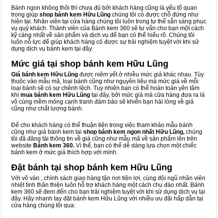
Bánh ngon không thôi thì chưa đủ bởi khách hàng cũng là yếu tố quan
trọng giúp
shop bánh kem Hữu Lũng
chúng tôi có được chỗ đứng như
hiện tại. Nhân viên tại cửa hàng chúng tôi luôn trong tư thế sẵn sàng phục
vụ quý khách. Thành viên của Bánh kem 360 sẽ tư vấn cho bạn một cách
kỹ càng nhất về sản phẩm và dịch vụ để bạn có thể hiểu rõ. Chúng tôi
luôn nỗ lực để giúp khách hàng có được sự trải nghiệm tuyệt vời khi sử
dụng dịch vụ bánh kem tại đây.
Mức giá tại shop bánh kem Hữu Lũng
Giá bánh kem Hữu Lũng
được niêm yết ở nhiều mức giá khác nhau. Tùy
thuộc vào mẫu mã, loại bánh cũng như nguyên liệu mà mức giá về mỗi
loại bánh sẽ có sự chênh lệch. Tuy nhiên bạn có thể hoàn toàn yên tâm
khi
mua bánh kem Hữu Lũng
tại đây, bởi mức giá mà cửa hàng đưa ra là
vô cùng mềm mỏng cạnh tranh đảm bảo sẽ khiến bạn hài lòng về giá
cũng như chất lượng bánh.
Để cho khách hàng có thể thuận tiện trong việc tham khảo mẫu bánh
cũng như giá bánh kem tại
shop bánh kem ngon nhất Hữu Lũng,
chúng
tôi đã đăng tải thông tin về giá cũng như mẫu mã về sản phẩm lên trên
website
Bánh kem 360.
Vì thế, bạn có thể dễ dàng lựa chọn một chiếc
bánh kem ở mức giá thích hợp với mình.
Đặt bánh tại shop bánh kem Hữu Lũng
Với vô vàn
, chính sách giao hàng tận nơi tiện lợi, cùng đội ngũ nhân viên
nhiệt tình thân thiện luôn hỗ trợ khách hàng một cách chu đáo nhất. Bánh
kem 360 sẽ đem đến cho bạn trải nghiệm tuyệt vời khi sử dụng dịch vụ tại
đây. Hãy nhanh tay đặt bánh kem Hữu Lũng với nhiều ưu đãi hấp dẫn tại
cửa hàng chúng tôi qua: