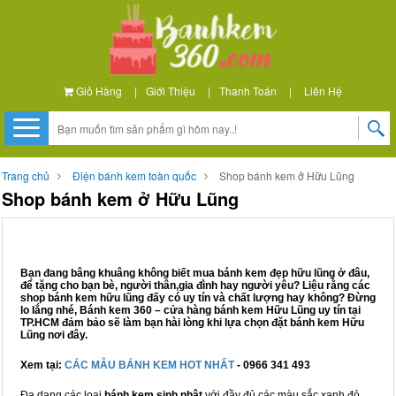
Giỏ Hàng
|
Giới Thiệu
|
Thanh Toán
|
Liên Hệ
Trang chủ
Điện bánh kem toàn quốc
Shop bánh kem ở Hữu Lũng
Shop bánh kem ở Hữu Lũng
Bạn đang bâng khuâng không biết mua bánh kem đẹp hữu lũng ở đâu,
để tặng cho bạn bè, người thân,gia đình hay người yêu? Liệu rằng các
shop bánh kem hữu lũng đấy có uy tín và chất lượng hay không? Đừng
lo lắng nhé, Bánh kem 360 – cửa hàng bánh kem Hữu Lũng uy tín tại
TP.HCM đảm bảo sẽ làm bạn hài lòng khi lựa chọn đặt bánh kem Hữu
Lũng nơi đây.
Xem tại:
CÁC MẪU BÁNH KEM HOT NHẤT
- 0966 341 493
Đa dạng các loại
bánh kem sinh nhật
với đầy đủ các màu sắc xanh đỏ