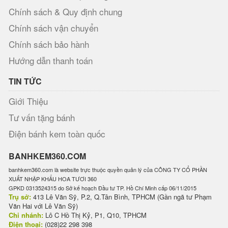
Chính sách & Quy định chung
Chính sách vận chuyển
Chính sách bảo hành
Hướng dẫn thanh toán
TIN TỨC
Giới Thiệu
Tư vấn tặng bánh
Điện bánh kem toàn quốc
BANHKEM360.COM
banhkem360.com là website trực thuộc quyền quản lý của CÔNG TY CỔ PHẦN
XUẤT NHẬP KHẨU HOA TƯƠI 360
GPKD 0313524315 do Sở kế hoạch Đầu tư TP. Hồ Chí Minh cấp 06/11/2015
Trụ sở:
413 Lê Văn Sỹ, P.2, Q.Tân Bình, TPHCM (Gần ngã tư Phạm
Văn Hai với Lê Văn Sỹ)
Chi nhánh:
Lô C Hồ Thị Kỷ, P1, Q10, TPHCM
Điện thoại:
(028)22 298 398