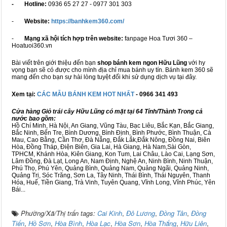
- Hotline:
0936 65 27 27 - 0977 301 303
-
Website:
https://banhkem360.com/
-
Mạng xã hội tích hợp trên website:
fanpage Hoa Tươi 360 –
Hoatuoi360.vn
Bài viết trên giới thiệu đến bạn
shop bánh kem ngon Hữu Lũng
với hy
vọng bạn sẽ có được cho mình địa chỉ mua bánh uy tín. Bánh kem 360 sẽ
mang đến cho bạn sự hài lòng tuyệt đối khi sử dụng dịch vụ tại đây.
Xem tại:
CÁC MẪU BÁNH KEM HOT NHẤT
- 0966 341 493
Cửa hàng Giỏ trái cây Hữu Lũng có mặt tại 64 Tỉnh/Thành Trong cả
nước bao gồm:
Hồ Chí Minh, Hà Nội, An Giang, Vũng Tàu, Bạc Liêu, Bắc Kạn, Bắc Giang,
Bắc Ninh, Bến Tre, Bình Dương, Bình Định, Bình Phước, Bình Thuận, Cà
Mau, Cao Bằng, Cần Thơ, Đà Nẵng, Đắk Lắk,Đắk Nông, Đồng Nai, Biên
Hòa, Đồng Tháp, Điện Biên, Gia Lai, Hà Giang, Hà Nam,Sài Gòn,
TPHCM, Khánh Hòa, Kiên Giang, Kon Tum, Lai Châu, Lào Cai, Lạng Sơn,
Lâm Đồng, Đà Lạt, Long An, Nam Định, Nghệ An, Ninh Bình, Ninh Thuận,
Phú Thọ, Phú Yên, Quảng Bình, Quảng Nam, Quảng Ngãi, Quảng Ninh,
Quảng Trị, Sóc Trăng, Sơn La, Tây Ninh, Thái Bình, Thái Nguyên, Thanh
Hóa, Huế, Tiền Giang, Trà Vinh, Tuyên Quang, Vĩnh Long, Vĩnh Phúc, Yên
Bái...
Phường/Xã/Thị trấn tags:
Cai Kinh
,
Đô Lương
,
Đồng Tân
,
Đồng
Tiến
,
Hồ Sơn
,
Hòa Bình
,
Hòa Lạc
,
Hòa Sơn
,
Hòa Thắng
,
Hữu Liên
,