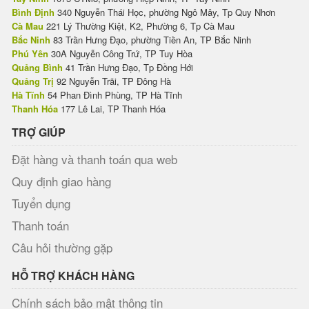
Bình Định
340 Nguyễn Thái Học, phường Ngô Mây, Tp Quy Nhơn
Cà Mau
221 Lý Thường Kiệt, K2, Phường 6, Tp Cà Mau
Bắc Ninh
83 Trần Hưng Đạo, phường Tiền An, TP Bắc Ninh
Phú Yên
30A Nguyễn Công Trứ, TP Tuy Hòa
Quảng Bình
41 Trần Hưng Đạo, Tp Đồng Hới
Quảng Trị
92 Nguyễn Trãi, TP Đông Hà
Hà Tĩnh
54 Phan Đình Phùng, TP Hà Tĩnh
Thanh Hóa
177 Lê Lai, TP Thanh Hóa
TRỢ GIÚP
Đặt hàng và thanh toán qua web
Quy định giao hàng
Tuyển dụng
Thanh toán
Câu hỏi thường gặp
HỖ TRỢ KHÁCH HÀNG
Chính sách bảo mật thông tin