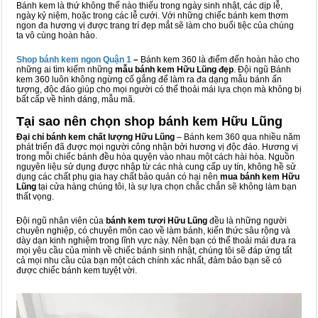
Bánh kem là thứ không thể nào thiếu trong ngày sinh nhật, các dịp lễ,
ngày kỷ niệm, hoặc trong các lễ cưới. Với những chiếc bánh kem thơm
ngon đa hương vị được trang trí đẹp mắt sẽ làm cho buổi tiệc của chúng
ta vô cùng hoàn hảo.
Shop bánh kem ngon Qu
ậ
n 1
–
Bánh kem 360 là điểm đến hoàn hảo cho
những ai tìm kiếm những
mẫu bánh kem Hữu Lũng đẹp
. Đội ngũ Bánh
kem 360 luôn không ngừng cố gắng để làm ra đa dạng mẫu bánh ấn
tượng, độc đáo giúp cho mọi người có thể thoải mái lựa chọn mà không bị
bất cấp về hình dáng, mẫu mã.
Tại sao nên chọn shop bánh kem Hữu Lũng
Đại chỉ bánh kem chất lượng Hữu Lũng
– Bánh kem 360 qua nhiều năm
phát triển đã được mọi người công nhận bởi hương vị độc đáo. Hương vị
trong mỗi chiếc bánh đều hòa quyện vào nhau một cách hài hòa. Nguồn
nguyên liệu sử dụng được nhập từ các nhà cung cấp uy tín, không hề sử
dụng các chất phụ gia hay chất bảo quản có hại nên
mua bánh kem Hữu
Lũng
tại cửa hàng chúng tôi, là sự lựa chọn chắc chắn sẽ không làm bạn
thất vọng.
Đội ngũ nhân viên của
bánh kem tươi Hữu Lũng
đều là những người
chuyên nghiệp, có chuyên môn cao về làm bánh, kiến thức sâu rộng và
dày dạn kinh nghiệm trong lĩnh vực này. Nên bạn có thể thoải mái đưa ra
mọi yêu cầu của mình về chiếc bánh sinh nhật, chúng tôi sẽ đáp ứng tất
cả mọi nhu cầu của bạn một cách chính xác nhất, đảm bảo bạn sẽ có
được chiếc bánh kem tuyệt vời.