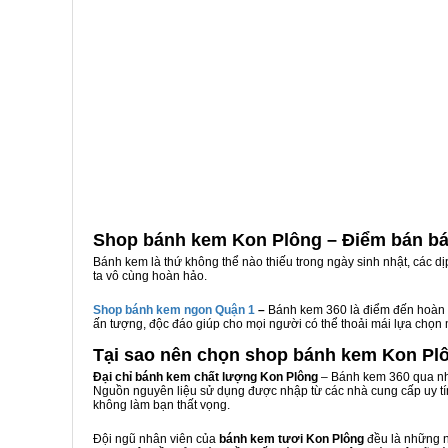
Shop bánh kem Kon Plông – Điểm bán bá
Bánh kem là thứ không thể nào thiếu trong ngày sinh nhật, các d
ta vô cùng hoàn hảo.
Shop bánh kem ngon Qu
ậ
n 1
–
Bánh kem 360 là điểm đến hoàn 
ấn tượng, độc đáo giúp cho mọi người có thể thoải mái lựa chọn
Tại sao nên chọn shop bánh kem Kon Pl
Đại chỉ bánh kem chất lượng Kon Plông
– Bánh kem 360 qua nhi
Nguồn nguyên liệu sử dụng được nhập từ các nhà cung cấp uy tí
không làm bạn thất vọng.
Đội ngũ nhân viên của
bánh kem tươi Kon Plông
đều là những n