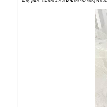
ra mọi yêu cầu của mình về chiếc bánh sinh nhật, chúng tôi sẽ đ