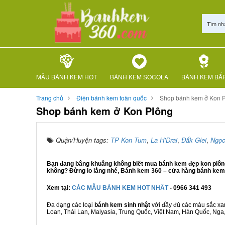
Tìm nh
MẪU BÁNH KEM HOT
BÁNH KEM SOCOLA
BÁNH KEM BẮ
Trang chủ
Điện bánh kem toàn quốc
Shop bánh kem ở Kon 
Shop bánh kem ở Kon Plông
Quận/Huyện tags:
TP Kon Tum
,
La H’Drai
,
Đắk Glei
,
Ngọc
Bạn đang bâng khuâng không biết mua bánh kem đẹp kon plông 
không? Đừng lo lắng nhé, Bánh kem 360 – cửa hàng bánh kem K
Xem tại:
CÁC MẪU BÁNH KEM HOT NHẤT
- 0966 341 493
Đa dạng các loại
bánh kem sinh nhật
với đầy đủ các màu sắc xanh
Loan, Thái Lan, Malyasia, Trung Quốc, Việt Nam, Hàn Quốc, Nga, M