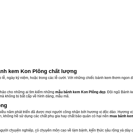
nh kem Kon Plông chất lượng
ịp lễ, ngày kỷ niệm, hoặc trong các lễ cưới. Với những chiếc bánh kem thơm ngon đ
hảo cho những ai tìm kiếm những
mẫu bánh kem Kon Plông đẹp
. Đội ngũ Bánh 
 mà không bị bất cấp về hình dáng, mẫu mã.
ông
ều năm phát triển đã được mọi người công nhận bởi hương vị độc đáo. Hương vị 
n, không hề sử dụng các chất phụ gia hay chất bảo quản có hại nên
mua bánh ke
gười chuyên nghiệp, có chuyên môn cao về làm bánh, kiến thức sâu rộng và dày dạ