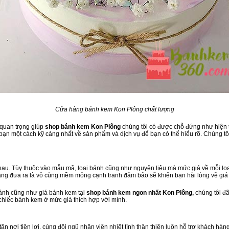
Cửa hàng bánh kem Kon Plông chất lượng
 quan trọng giúp
shop bánh kem Kon Plông
chúng tôi có được chỗ đứng như hiện tạ
ạn một cách kỹ càng nhất về sản phẩm và dịch vụ để bạn có thể hiểu rõ. Chúng tôi
au. Tùy thuộc vào mẫu mã, loại bánh cũng như nguyên liệu mà mức giá về mỗi loạ
àng đưa ra là vô cùng mềm mỏng cạnh tranh đảm bảo sẽ khiến bạn hài lòng về giá
bánh cũng như giá bánh kem tại
shop bánh kem ngon nhất Kon Plông,
chúng tôi đ
 chiếc bánh kem ở mức giá thích hợp với mình.
tận nơi tiện lợi, cùng đội ngũ nhân viên nhiệt tình thân thiện luôn hỗ trợ khách 