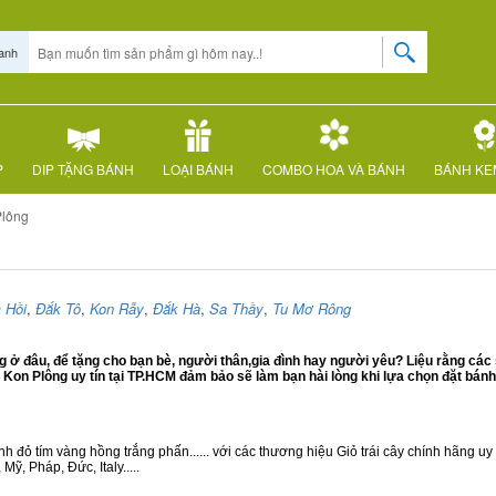
anh
P
DIP TẶNG BÁNH
LOẠI BÁNH
COMBO HOA VÀ BÁNH
BÁNH KE
Plông
 Hồi
,
Đắk Tô
,
Kon Rẫy
,
Đắk Hà
,
Sa Thầy
,
Tu Mơ Rông
ở đâu, để tặng cho bạn bè, người thân,gia đình hay người yêu? Liệu rằng các 
on Plông uy tín tại TP.HCM đảm bảo sẽ làm bạn hài lòng khi lựa chọn đặt bán
 đỏ tím vàng hồng trắng phấn...... với các thương hiệu Giỏ trái cây chính hãng uy t
ỹ, Pháp, Đức, Italy.....