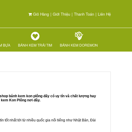
Giỏ Hàng
|
Giới Thiệu
|
Thanh Toán
|
Liên Hệ
M BỰA
BÁNH KEM TRÁI TIM
BÁNH KEM DOREMON
shop bánh kem kon plông đấy có uy tín và chất lượng hay
h kem Kon Plông nơi đây.
ín tốt nhất tới từ nhiều quốc gia nổi tiếng như Nhật Bản, Đài