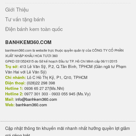
Giới Thiệu
Tư vấn tặng bánh
Điện bánh kem toàn quốc
BANHKEM360.COM
banhkem360.com là website trực thuộc quyền quản lý của CÔNG TY CỔ PHẦN
XUẤT NHẬP KHẨU HOA TƯƠI 360
GPKD 0313524315 do Sở kế hoạch Đầu tư TP. Hồ Chí Minh cấp 06/11/2015
Trụ sở:
413 Lê Văn Sỹ, P.2, Q.Tân Bình, TPHCM (Gần ngã tư Phạm
Văn Hai với Lê Văn Sỹ)
Chi nhánh:
Lô C Hồ Thị Kỷ, P1, Q10, TPHCM
Điện thoại:
(028)22 298 398
Hotline 1:
0936 65 27 27(Ms.Nhi)
Hotline 2:
0977 301 303 - 0933 055 945 (Ms.Vy)
Mail:
info@banhkem360.com
Web:
banhkem360.com
Cập nhật thông tin khuyến mãi nhanh nhất hưởng quyền lợi giảm
giá riêng biệt