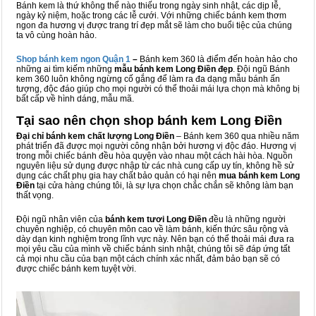
Bánh kem là thứ không thể nào thiếu trong ngày sinh nhật, các dịp lễ,
ngày kỷ niệm, hoặc trong các lễ cưới. Với những chiếc bánh kem thơm
ngon đa hương vị được trang trí đẹp mắt sẽ làm cho buổi tiệc của chúng
ta vô cùng hoàn hảo.
Shop bánh kem ngon Qu
ậ
n 1
–
Bánh kem 360 là điểm đến hoàn hảo cho
những ai tìm kiếm những
mẫu bánh kem Long Điền đẹp
. Đội ngũ Bánh
kem 360 luôn không ngừng cố gắng để làm ra đa dạng mẫu bánh ấn
tượng, độc đáo giúp cho mọi người có thể thoải mái lựa chọn mà không bị
bất cấp về hình dáng, mẫu mã.
Tại sao nên chọn shop bánh kem Long Điền
Đại chỉ bánh kem chất lượng Long Điền
– Bánh kem 360 qua nhiều năm
phát triển đã được mọi người công nhận bởi hương vị độc đáo. Hương vị
trong mỗi chiếc bánh đều hòa quyện vào nhau một cách hài hòa. Nguồn
nguyên liệu sử dụng được nhập từ các nhà cung cấp uy tín, không hề sử
dụng các chất phụ gia hay chất bảo quản có hại nên
mua bánh kem Long
Điền
tại cửa hàng chúng tôi, là sự lựa chọn chắc chắn sẽ không làm bạn
thất vọng.
Đội ngũ nhân viên của
bánh kem tươi Long Điền
đều là những người
chuyên nghiệp, có chuyên môn cao về làm bánh, kiến thức sâu rộng và
dày dạn kinh nghiệm trong lĩnh vực này. Nên bạn có thể thoải mái đưa ra
mọi yêu cầu của mình về chiếc bánh sinh nhật, chúng tôi sẽ đáp ứng tất
cả mọi nhu cầu của bạn một cách chính xác nhất, đảm bảo bạn sẽ có
được chiếc bánh kem tuyệt vời.