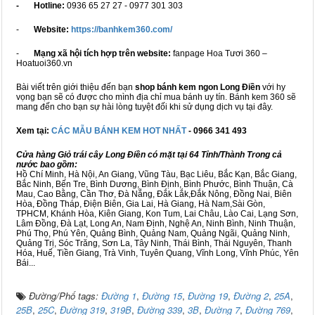
- Hotline:
0936 65 27 27 - 0977 301 303
-
Website:
https://banhkem360.com/
-
Mạng xã hội tích hợp trên website:
fanpage Hoa Tươi 360 –
Hoatuoi360.vn
Bài viết trên giới thiệu đến bạn
shop bánh kem ngon Long Điền
với hy
vọng bạn sẽ có được cho mình địa chỉ mua bánh uy tín. Bánh kem 360 sẽ
mang đến cho bạn sự hài lòng tuyệt đối khi sử dụng dịch vụ tại đây.
Xem tại:
CÁC MẪU BÁNH KEM HOT NHẤT
- 0966 341 493
Cửa hàng Giỏ trái cây Long Điền có mặt tại 64 Tỉnh/Thành Trong cả
nước bao gồm:
Hồ Chí Minh, Hà Nội, An Giang, Vũng Tàu, Bạc Liêu, Bắc Kạn, Bắc Giang,
Bắc Ninh, Bến Tre, Bình Dương, Bình Định, Bình Phước, Bình Thuận, Cà
Mau, Cao Bằng, Cần Thơ, Đà Nẵng, Đắk Lắk,Đắk Nông, Đồng Nai, Biên
Hòa, Đồng Tháp, Điện Biên, Gia Lai, Hà Giang, Hà Nam,Sài Gòn,
TPHCM, Khánh Hòa, Kiên Giang, Kon Tum, Lai Châu, Lào Cai, Lạng Sơn,
Lâm Đồng, Đà Lạt, Long An, Nam Định, Nghệ An, Ninh Bình, Ninh Thuận,
Phú Thọ, Phú Yên, Quảng Bình, Quảng Nam, Quảng Ngãi, Quảng Ninh,
Quảng Trị, Sóc Trăng, Sơn La, Tây Ninh, Thái Bình, Thái Nguyên, Thanh
Hóa, Huế, Tiền Giang, Trà Vinh, Tuyên Quang, Vĩnh Long, Vĩnh Phúc, Yên
Bái...
Đường/Phố tags:
Đường 1
,
Đường 15
,
Đường 19
,
Đường 2
,
25A
,
25B
,
25C
,
Đường 319
,
319B
,
Đường 339
,
3B
,
Đường 7
,
Đường 769
,