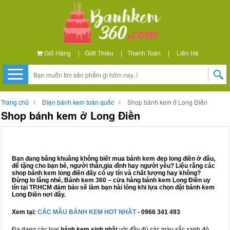
Giỏ Hàng
|
Giới Thiệu
|
Thanh Toán
|
Liên Hệ
Trang chủ
Điện bánh kem toàn quốc
Shop bánh kem ở Long Điền
Shop bánh kem ở Long Điền
Bạn đang bâng khuâng không biết mua bánh kem đẹp long điền ở đâu,
để tặng cho bạn bè, người thân,gia đình hay người yêu? Liệu rằng các
shop bánh kem long điền đấy có uy tín và chất lượng hay không?
Đừng lo lắng nhé, Bánh kem 360 – cửa hàng bánh kem Long Điền uy
tín tại TP.HCM đảm bảo sẽ làm bạn hài lòng khi lựa chọn đặt bánh kem
Long Điền nơi đây.
Xem tại:
CÁC MẪU BÁNH KEM HOT NHẤT
- 0966 341 493
Đa dạng các loại
bánh kem sinh nhật
với đầy đủ các màu sắc xanh đỏ