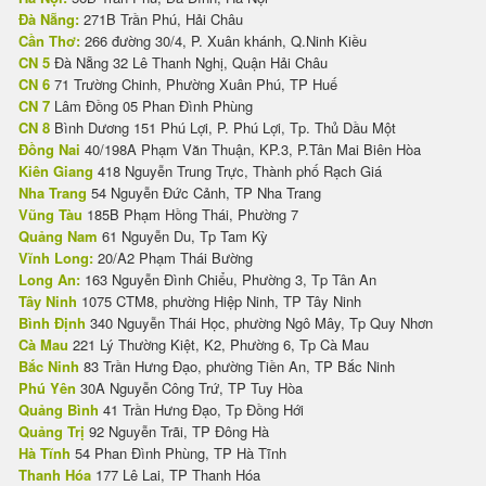
Đà Nẵng:
271B Trần Phú, Hải Châu
Cần Thơ:
266 đường 30/4, P. Xuân khánh, Q.Ninh Kiều
CN 5
Đà Nẵng 32 Lê Thanh Nghị, Quận Hải Châu
CN 6
71 Trường Chinh, Phường Xuân Phú, TP Huế
CN 7
Lâm Đồng 05 Phan Đình Phùng
CN 8
Bình Dương 151 Phú Lợi, P. Phú Lợi, Tp. Thủ Dầu Một
Đồng Nai
40/198A Phạm Văn Thuận, KP.3, P.Tân Mai Biên Hòa
Kiên Giang
418 Nguyễn Trung Trực, Thành phố Rạch Giá
Nha Trang
54 Nguyễn Đức Cảnh, TP Nha Trang
Vũng Tàu
185B Phạm Hồng Thái, Phường 7
Quảng Nam
61 Nguyễn Du, Tp Tam Kỳ
Vĩnh Long:
20/A2 Phạm Thái Bường
Long An:
163 Nguyễn Đình Chiểu, Phường 3, Tp Tân An
Tây Ninh
1075 CTM8, phường Hiệp Ninh, TP Tây Ninh
Bình Định
340 Nguyễn Thái Học, phường Ngô Mây, Tp Quy Nhơn
Cà Mau
221 Lý Thường Kiệt, K2, Phường 6, Tp Cà Mau
Bắc Ninh
83 Trần Hưng Đạo, phường Tiền An, TP Bắc Ninh
Phú Yên
30A Nguyễn Công Trứ, TP Tuy Hòa
Quảng Bình
41 Trần Hưng Đạo, Tp Đồng Hới
Quảng Trị
92 Nguyễn Trãi, TP Đông Hà
Hà Tĩnh
54 Phan Đình Phùng, TP Hà Tĩnh
Thanh Hóa
177 Lê Lai, TP Thanh Hóa