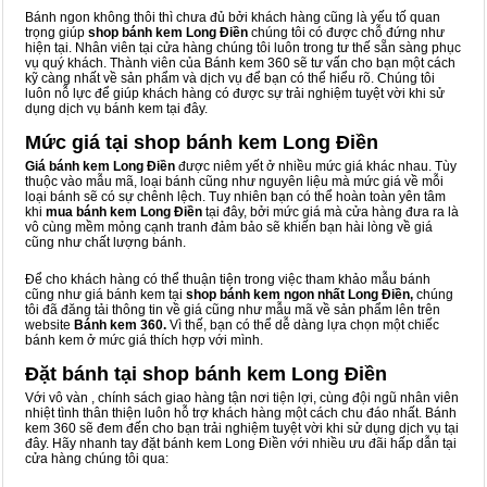
Bánh ngon không thôi thì chưa đủ bởi khách hàng cũng là yếu tố quan
trọng giúp
shop bánh kem Long Điền
chúng tôi có được chỗ đứng như
hiện tại. Nhân viên tại cửa hàng chúng tôi luôn trong tư thế sẵn sàng phục
vụ quý khách. Thành viên của Bánh kem 360 sẽ tư vấn cho bạn một cách
kỹ càng nhất về sản phẩm và dịch vụ để bạn có thể hiểu rõ. Chúng tôi
luôn nỗ lực để giúp khách hàng có được sự trải nghiệm tuyệt vời khi sử
dụng dịch vụ bánh kem tại đây.
Mức giá tại shop bánh kem Long Điền
Giá bánh kem Long Điền
được niêm yết ở nhiều mức giá khác nhau. Tùy
thuộc vào mẫu mã, loại bánh cũng như nguyên liệu mà mức giá về mỗi
loại bánh sẽ có sự chênh lệch. Tuy nhiên bạn có thể hoàn toàn yên tâm
khi
mua bánh kem Long Điền
tại đây, bởi mức giá mà cửa hàng đưa ra là
vô cùng mềm mỏng cạnh tranh đảm bảo sẽ khiến bạn hài lòng về giá
cũng như chất lượng bánh.
Để cho khách hàng có thể thuận tiện trong việc tham khảo mẫu bánh
cũng như giá bánh kem tại
shop bánh kem ngon nhất Long Điền,
chúng
tôi đã đăng tải thông tin về giá cũng như mẫu mã về sản phẩm lên trên
website
Bánh kem 360.
Vì thế, bạn có thể dễ dàng lựa chọn một chiếc
bánh kem ở mức giá thích hợp với mình.
Đặt bánh tại shop bánh kem Long Điền
Với vô vàn
, chính sách giao hàng tận nơi tiện lợi, cùng đội ngũ nhân viên
nhiệt tình thân thiện luôn hỗ trợ khách hàng một cách chu đáo nhất. Bánh
kem 360 sẽ đem đến cho bạn trải nghiệm tuyệt vời khi sử dụng dịch vụ tại
đây. Hãy nhanh tay đặt bánh kem Long Điền với nhiều ưu đãi hấp dẫn tại
cửa hàng chúng tôi qua: