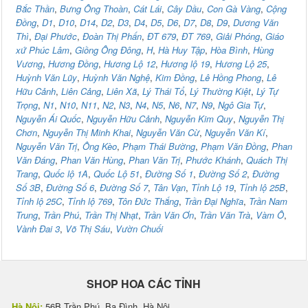
Bắc Thần
,
Bưng Ông Thoàn
,
Cát Lái
,
Cây Dầu
,
Con Gà Vàng
,
Cộng
Đồng
,
D1
,
D10
,
D14
,
D2
,
D3
,
D4
,
D5
,
D6
,
D7
,
D8
,
D9
,
Dương Văn
Thì
,
Đại Phước
,
Đoàn Thị Phấn
,
ĐT 679
,
ĐT 769
,
Giải Phóng
,
Giáo
xứ Phúc Lâm
,
Giồng Ông Đông
,
H
,
Hà Huy Tập
,
Hòa Bình
,
Hùng
Vương
,
Hương Đồng
,
Hương Lộ 12
,
Hương lộ 19
,
Hương Lộ 25
,
Huỳnh Văn Lũy
,
Huỳnh Văn Nghệ
,
Kim Đồng
,
Lê Hồng Phong
,
Lê
Hữu Cảnh
,
Liên Cảng
,
Liên Xã
,
Lý Thái Tổ
,
Lý Thường Kiệt
,
Lý Tự
Trọng
,
N1
,
N10
,
N11
,
N2
,
N3
,
N4
,
N5
,
N6
,
N7
,
N9
,
Ngô Gia Tự
,
Nguyễn Ái Quốc
,
Nguyễn Hữu Cảnh
,
Nguyễn Kim Quy
,
Nguyễn Thị
Chơn
,
Nguyễn Thị Minh Khai
,
Nguyễn Văn Cừ
,
Nguyễn Văn Kí
,
Nguyễn Văn Trị
,
Ông Kèo
,
Phạm Thái Bường
,
Phạm Văn Đồng
,
Phan
Văn Đáng
,
Phan Văn Hùng
,
Phan Văn Trị
,
Phước Khánh
,
Quách Thị
Trang
,
Quốc lộ 1A
,
Quốc Lộ 51
,
Đường Số 1
,
Đường Số 2
,
Đường
Số 3B
,
Đường Số 6
,
Đường Số 7
,
Tân Vạn
,
Tỉnh Lộ 19
,
Tỉnh lộ 25B
,
Tỉnh lộ 25C
,
Tỉnh lộ 769
,
Tôn Đức Thắng
,
Trần Đại Nghĩa
,
Trần Nam
Trung
,
Trần Phú
,
Trần Thị Nhạt
,
Trần Văn Ơn
,
Trần Văn Trà
,
Vàm Ô
,
Vành Đai 3
,
Võ Thị Sáu
,
Vườn Chuối
SHOP HOA CÁC TỈNH
Hà Nội:
56B Trần Phú, Ba Đình, Hà Nội