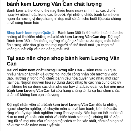
bánh kem Lương Văn Can chất lượng
Bánh kem là thứ không thể nào thiếu trong ngày sinh nhật, các dịp lễ,
ngày kỷ niệm, hoặc trong các lễ cưới. Với những chiếc bánh kem thơm
ngon đa hương vị được trang trí đẹp mắt sẽ làm cho buổi tiệc của chúng
ta vô cùng hoàn hảo.
Shop bánh kem ngon Qu
ậ
n 1
–
Bánh kem 360 là điểm đến hoàn hảo cho
những ai tìm kiếm những
mẫu bánh kem Lương Văn Can đẹp
. Đội ngũ
Bánh kem 360 luôn không ngừng cố gắng để làm ra đa dạng mẫu bánh
ấn tượng, độc đáo giúp cho mọi người có thể thoải mái lựa chọn mà
không bị bất cấp về hình dáng, mẫu mã.
Tại sao nên chọn shop bánh kem Lương Văn
Can
Đại chỉ bánh kem chất lượng Lương Văn Can
– Bánh kem 360 qua
nhiều năm phát triển đã được mọi người công nhận bởi hương vị độc
đáo. Hương vị trong mỗi chiếc bánh đều hòa quyện vào nhau một cách
hài hòa. Nguồn nguyên liệu sử dụng được nhập từ các nhà cung cấp uy
tín, không hề sử dụng các chất phụ gia hay chất bảo quản có hại nên
mua
bánh kem Lương Văn Can
tại cửa hàng chúng tôi, là sự lựa chọn chắc
chắn sẽ không làm bạn thất vọng.
Đội ngũ nhân viên của
bánh kem tươi Lương Văn Can
đều là những
người chuyên nghiệp, có chuyên môn cao về làm bánh, kiến thức sâu
rộng và dày dạn kinh nghiệm trong lĩnh vực này. Nên bạn có thể thoải mái
đưa ra mọi yêu cầu của mình về chiếc bánh sinh nhật, chúng tôi sẽ đáp
ứng tất cả mọi nhu cầu của bạn một cách chính xác nhất, đảm bảo bạn sẽ
có được chiếc bánh kem tuyệt vời.