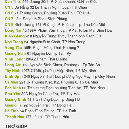
Cần Thơ:
266 đường 30/4, P. Xuân khánh, Q.Ninh Kiều
CN 5
Đà Nẵng 32 Lê Thanh Nghị, Quận Hải Châu
CN 6
71 Trường Chinh, Phường Xuân Phú, TP Huế
CN 7
Lâm Đồng 05 Phan Đình Phùng
CN 8
Bình Dương 151 Phú Lợi, P. Phú Lợi, Tp. Thủ Dầu Một
Đồng Nai
40/198A Phạm Văn Thuận, KP.3, P.Tân Mai Biên Hòa
Kiên Giang
418 Nguyễn Trung Trực, Thành phố Rạch Giá
Nha Trang
54 Nguyễn Đức Cảnh, TP Nha Trang
Vũng Tàu
185B Phạm Hồng Thái, Phường 7
Quảng Nam
61 Nguyễn Du, Tp Tam Kỳ
Vĩnh Long:
20/A2 Phạm Thái Bường
Long An:
163 Nguyễn Đình Chiểu, Phường 3, Tp Tân An
Tây Ninh
1075 CTM8, phường Hiệp Ninh, TP Tây Ninh
Bình Định
340 Nguyễn Thái Học, phường Ngô Mây, Tp Quy Nhơn
Cà Mau
221 Lý Thường Kiệt, K2, Phường 6, Tp Cà Mau
Bắc Ninh
83 Trần Hưng Đạo, phường Tiền An, TP Bắc Ninh
Phú Yên
30A Nguyễn Công Trứ, TP Tuy Hòa
Quảng Bình
41 Trần Hưng Đạo, Tp Đồng Hới
Quảng Trị
92 Nguyễn Trãi, TP Đông Hà
Hà Tĩnh
54 Phan Đình Phùng, TP Hà Tĩnh
Thanh Hóa
177 Lê Lai, TP Thanh Hóa
TRỢ GIÚP