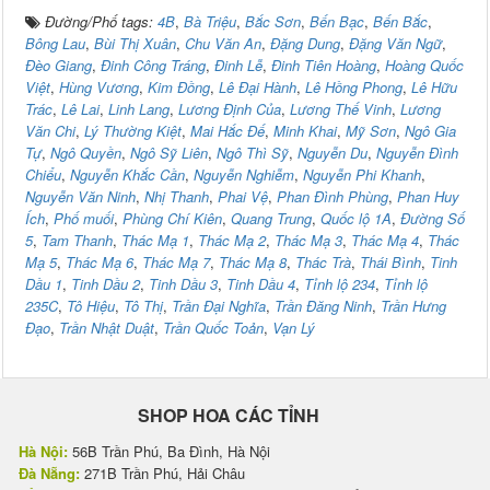
Đường/Phố tags:
4B
,
Bà Triệu
,
Bắc Sơn
,
Bến Bạc
,
Bến Bắc
,
Bông Lau
,
Bùi Thị Xuân
,
Chu Văn An
,
Đặng Dung
,
Đặng Văn Ngữ
,
Đèo Giang
,
Đinh Công Tráng
,
Đinh Lễ
,
Đinh Tiên Hoàng
,
Hoàng Quốc
Việt
,
Hùng Vương
,
Kim Đồng
,
Lê Đại Hành
,
Lê Hồng Phong
,
Lê Hữu
Trác
,
Lê Lai
,
Linh Lang
,
Lương Định Của
,
Lương Thế Vinh
,
Lương
Văn Chi
,
Lý Thường Kiệt
,
Mai Hắc Đế
,
Minh Khai
,
Mỹ Sơn
,
Ngô Gia
Tự
,
Ngô Quyền
,
Ngô Sỹ Liên
,
Ngô Thì Sỹ
,
Nguyễn Du
,
Nguyễn Đình
Chiểu
,
Nguyễn Khắc Cần
,
Nguyễn Nghiễm
,
Nguyễn Phi Khanh
,
Nguyễn Văn Ninh
,
Nhị Thanh
,
Phai Vệ
,
Phan Đình Phùng
,
Phan Huy
Ích
,
Phố muối
,
Phùng Chí Kiên
,
Quang Trung
,
Quốc lộ 1A
,
Đường Số
5
,
Tam Thanh
,
Thác Mạ 1
,
Thác Mạ 2
,
Thác Mạ 3
,
Thác Mạ 4
,
Thác
Mạ 5
,
Thác Mạ 6
,
Thác Mạ 7
,
Thác Mạ 8
,
Thác Trà
,
Thái Bình
,
Tinh
Dầu 1
,
Tinh Dầu 2
,
Tinh Dầu 3
,
Tinh Dầu 4
,
Tỉnh lộ 234
,
Tỉnh lộ
235C
,
Tô Hiệu
,
Tô Thị
,
Trần Đại Nghĩa
,
Trần Đăng Ninh
,
Trần Hưng
Đạo
,
Trần Nhật Duật
,
Trần Quốc Toản
,
Vạn Lý
SHOP HOA CÁC TỈNH
Hà Nội:
56B Trần Phú, Ba Đình, Hà Nội
Đà Nẵng:
271B Trần Phú, Hải Châu