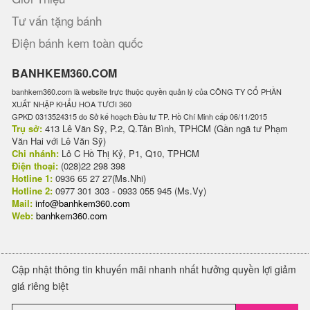
Tư vấn tặng bánh
Điện bánh kem toàn quốc
BANHKEM360.COM
banhkem360.com là website trực thuộc quyền quản lý của CÔNG TY CỔ PHẦN
XUẤT NHẬP KHẨU HOA TƯƠI 360
GPKD 0313524315 do Sở kế hoạch Đầu tư TP. Hồ Chí Minh cấp 06/11/2015
Trụ sở:
413 Lê Văn Sỹ, P.2, Q.Tân Bình, TPHCM (Gần ngã tư Phạm
Văn Hai với Lê Văn Sỹ)
Chi nhánh:
Lô C Hồ Thị Kỷ, P1, Q10, TPHCM
Điện thoại:
(028)22 298 398
Hotline 1:
0936 65 27 27(Ms.Nhi)
Hotline 2:
0977 301 303 - 0933 055 945 (Ms.Vy)
Mail:
info@banhkem360.com
Web:
banhkem360.com
Cập nhật thông tin khuyến mãi nhanh nhất hưởng quyền lợi giảm
giá riêng biệt