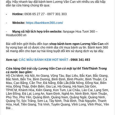
đây. Hãy nhanh tay đặt bánh kem Lương Văn Can với nhiều ưu đãi hấp
dẫn tại cửa hàng chúng tôi qua:
- Hotline:
0936 65 27 27 - 0977 301 303
-
Website:
https://banhkem360.com/
-
Mạng xã hội tích hợp trên website:
fanpage Hoa Tươi 360 –
Hoatuoi360.vn
Bài viết trên giới thiệu đến bạn
shop bánh kem ngon Lương Văn Can
với
hy vọng bạn sẽ có được cho mình địa chỉ mua bánh uy tín. Bánh kem 360
sẽ mang đến cho bạn sự hài lòng tuyệt đối khi sử dụng dịch vụ tại đây.
Xem tại:
CÁC MẪU BÁNH KEM HOT NHẤT
- 0966 341 493
Cửa hàng Giỏ trái cây Lương Văn Can có mặt tại 64 Tỉnh/Thành Trong
cả nước bao gồm:
Hồ Chí Minh, Hà Nội, An Giang, Vũng Tàu, Bạc Liêu, Bắc Kạn, Bắc Giang,
Bắc Ninh, Bến Tre, Bình Dương, Bình Định, Bình Phước, Bình Thuận, Cà
Mau, Cao Bằng, Cần Thơ, Đà Nẵng, Đắk Lắk,Đắk Nông, Đồng Nai, Biên
Hòa, Đồng Tháp, Điện Biên, Gia Lai, Hà Giang, Hà Nam,Sài Gòn,
TPHCM, Khánh Hòa, Kiên Giang, Kon Tum, Lai Châu, Lào Cai, Lạng Sơn,
Lâm Đồng, Đà Lạt, Long An, Nam Định, Nghệ An, Ninh Bình, Ninh Thuận,
Phú Thọ, Phú Yên, Quảng Bình, Quảng Nam, Quảng Ngãi, Quảng Ninh,
Quảng Trị, Sóc Trăng, Sơn La, Tây Ninh, Thái Bình, Thái Nguyên, Thanh
Hóa, Huế, Tiền Giang, Trà Vinh, Tuyên Quang, Vĩnh Long, Vĩnh Phúc, Yên
Bái...