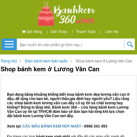
Giỏ Hàng
|
Giới Thiệu
|
Thanh Toán
|
Liên Hệ
Trang chủ
Điện bánh kem toàn quốc
Shop bánh kem ở Lương Văn Can
Shop bánh kem ở Lương Văn Can
Bạn đang bâng khuâng không biết mua bánh kem đẹp lương văn can ở
đâu, để tặng cho bạn bè, người thân,gia đình hay người yêu? Liệu rằng
các shop bánh kem lương văn can đấy có uy tín và chất lượng hay
không? Đừng lo lắng nhé, Bánh kem 360 – cửa hàng bánh kem Lương
Văn Can uy tín tại TP.HCM đảm bảo sẽ làm bạn hài lòng khi lựa chọn
đặt bánh kem Lương Văn Can nơi đây.
Xem tại:
CÁC MẪU BÁNH KEM HOT NHẤT
- 0966 341 493
Đa dạng các loại
bánh kem sinh nhật
với đầy đủ các màu sắc xanh đỏ