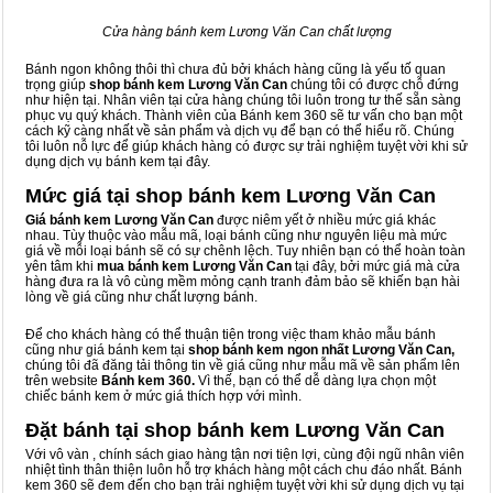
Cửa hàng bánh kem Lương Văn Can chất lượng
Bánh ngon không thôi thì chưa đủ bởi khách hàng cũng là yếu tố quan
trọng giúp
shop bánh kem Lương Văn Can
chúng tôi có được chỗ đứng
như hiện tại. Nhân viên tại cửa hàng chúng tôi luôn trong tư thế sẵn sàng
phục vụ quý khách. Thành viên của Bánh kem 360 sẽ tư vấn cho bạn một
cách kỹ càng nhất về sản phẩm và dịch vụ để bạn có thể hiểu rõ. Chúng
tôi luôn nỗ lực để giúp khách hàng có được sự trải nghiệm tuyệt vời khi sử
dụng dịch vụ bánh kem tại đây.
Mức giá tại shop bánh kem Lương Văn Can
Giá bánh kem Lương Văn Can
được niêm yết ở nhiều mức giá khác
nhau. Tùy thuộc vào mẫu mã, loại bánh cũng như nguyên liệu mà mức
giá về mỗi loại bánh sẽ có sự chênh lệch. Tuy nhiên bạn có thể hoàn toàn
yên tâm khi
mua bánh kem Lương Văn Can
tại đây, bởi mức giá mà cửa
hàng đưa ra là vô cùng mềm mỏng cạnh tranh đảm bảo sẽ khiến bạn hài
lòng về giá cũng như chất lượng bánh.
Để cho khách hàng có thể thuận tiện trong việc tham khảo mẫu bánh
cũng như giá bánh kem tại
shop bánh kem ngon nhất Lương Văn Can,
chúng tôi đã đăng tải thông tin về giá cũng như mẫu mã về sản phẩm lên
trên website
Bánh kem 360.
Vì thế, bạn có thể dễ dàng lựa chọn một
chiếc bánh kem ở mức giá thích hợp với mình.
Đặt bánh tại shop bánh kem Lương Văn Can
Với vô vàn
, chính sách giao hàng tận nơi tiện lợi, cùng đội ngũ nhân viên
nhiệt tình thân thiện luôn hỗ trợ khách hàng một cách chu đáo nhất. Bánh
kem 360 sẽ đem đến cho bạn trải nghiệm tuyệt vời khi sử dụng dịch vụ tại