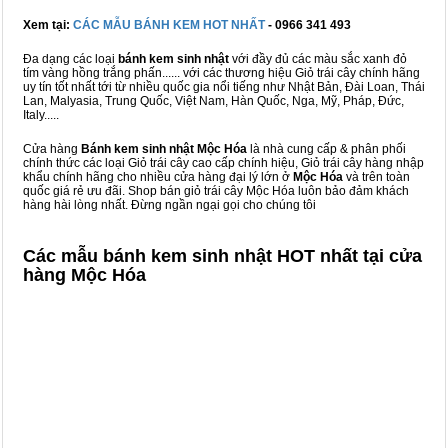
Xem tại:
CÁC MẪU BÁNH KEM HOT NHẤT
- 0966 341 493
Đa dạng các loại
bánh kem sinh nhật
với đầy đủ các màu sắc xanh đỏ
tím vàng hồng trắng phấn...... với các thương hiệu Giỏ trái cây chính hãng
uy tín tốt nhất tới từ nhiều quốc gia nổi tiếng như Nhật Bản, Đài Loan, Thái
Lan, Malyasia, Trung Quốc, Việt Nam, Hàn Quốc, Nga, Mỹ, Pháp, Đức,
Italy.....
Cửa hàng
Bánh kem sinh nhật Mộc Hóa
là nhà cung cấp & phân phối
chính thức các loại Giỏ trái cây cao cấp chính hiệu, Giỏ trái cây hàng nhập
khẩu chính hãng cho nhiều cửa hàng đại lý lớn ở
Mộc Hóa
và trên toàn
quốc giá rẻ ưu đãi. Shop bán giỏ trái cây Mộc Hóa luôn bảo đảm khách
hàng hài lòng nhất. Đừng ngần ngại gọi cho chúng tôi
Các mẫu bánh kem sinh nhật HOT nhất tại cửa
hàng Mộc Hóa