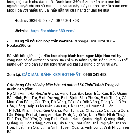
hàng một cách chu đáo nhất. Bánh kem 360 sẽ đem đến cho bạn trải
nghiệm tuyệt vời khi sử dụng dịch vụ tại đây. Hãy nhanh tay đặt bánh kem
Mộc Hóa với nhiều ưu đãi hấp dẫn tại cửa hàng chúng tôi qua:
- Hotline:
0936 65 27 27 - 0977 301 303
-
Website:
https://banhkem360.com/
-
Mạng xã hội tích hợp trên website:
fanpage Hoa Tươi 360 –
Hoatuoi360.vn
Bài viết trên giới thiệu đến bạn
shop bánh kem ngon Mộc Hóa
với hy
vọng bạn sẽ có được cho mình địa chỉ mua bánh uy tín. Bánh kem 360 sẽ
mang đến cho bạn sự hài lòng tuyệt đối khi sử dụng dịch vụ tại đây.
Xem tại:
CÁC MẪU BÁNH KEM HOT NHẤT
- 0966 341 493
Cửa hàng Giỏ trái cây Mộc Hóa có mặt tại 64 Tỉnh/Thành Trong cả
nước bao gồm:
Hồ Chí Minh, Hà Nội, An Giang, Vũng Tàu, Bạc Liêu, Bắc Kạn, Bắc Giang,
Bắc Ninh, Bến Tre, Bình Dương, Bình Định, Bình Phước, Bình Thuận, Cà
Mau, Cao Bằng, Cần Thơ, Đà Nẵng, Đắk Lắk,Đắk Nông, Đồng Nai, Biên
Hòa, Đồng Tháp, Điện Biên, Gia Lai, Hà Giang, Hà Nam,Sài Gòn,
TPHCM, Khánh Hòa, Kiên Giang, Kon Tum, Lai Châu, Lào Cai, Lạng Sơn,
Lâm Đồng, Đà Lạt, Long An, Nam Định, Nghệ An, Ninh Bình, Ninh Thuận,
Phú Thọ, Phú Yên, Quảng Bình, Quảng Nam, Quảng Ngãi, Quảng Ninh,
Quảng Trị, Sóc Trăng, Sơn La, Tây Ninh, Thái Bình, Thái Nguyên, Thanh
Hóa, Huế, Tiền Giang, Trà Vinh, Tuyên Quang, Vĩnh Long, Vĩnh Phúc, Yên
Bái...