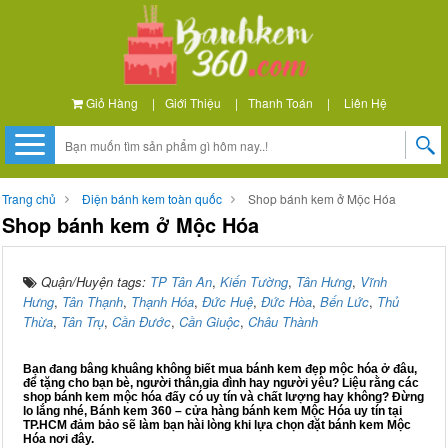
Giỏ Hàng
|
Giới Thiệu
|
Thanh Toán
|
Liên Hệ
Trang chủ
Điện bánh kem toàn quốc
Shop bánh kem ở Mộc Hóa
Shop bánh kem ở Mộc Hóa
Quận/Huyện tags:
TP Tân An
,
Kiến Tường
,
Tân Hưng
,
Vĩnh
Hưng
,
Tân Thạnh
,
Thạnh Hóa
,
Đức Huệ
,
Đức Hòa
,
Bến Lức
,
Thủ
Thừa
,
Tân Trụ
,
Cần Đước
,
Cần Giuộc
,
Châu Thành
Bạn đang bâng khuâng không biết mua bánh kem đẹp mộc hóa ở đâu,
để tặng cho bạn bè, người thân,gia đình hay người yêu? Liệu rằng các
shop bánh kem mộc hóa đấy có uy tín và chất lượng hay không? Đừng
lo lắng nhé, Bánh kem 360 – cửa hàng bánh kem Mộc Hóa uy tín tại
TP.HCM đảm bảo sẽ làm bạn hài lòng khi lựa chọn đặt bánh kem Mộc
Hóa nơi đây.