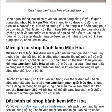
Cửa hàng bánh kem Mộc Hóa chất lượng
Bánh ngon không thôi thì chưa đủ bởi khách hàng cũng là yếu tố quan
trọng giúp
shop bánh kem Mộc Hóa
chúng tôi có được chỗ đứng như
hiện tại. Nhân viên tại cửa hàng chúng tôi luôn trong tư thế sẵn sàng phục
vụ quý khách. Thành viên của Bánh kem 360 sẽ tư vấn cho bạn một cách
kỹ càng nhất về sản phẩm và dịch vụ để bạn có thể hiểu rõ. Chúng tôi
luôn nỗ lực để giúp khách hàng có được sự trải nghiệm tuyệt vời khi sử
dụng dịch vụ bánh kem tại đây.
Mức giá tại shop bánh kem Mộc Hóa
Giá bánh kem Mộc Hóa
được niêm yết ở nhiều mức giá khác nhau. Tùy
thuộc vào mẫu mã, loại bánh cũng như nguyên liệu mà mức giá về mỗi
loại bánh sẽ có sự chênh lệch. Tuy nhiên bạn có thể hoàn toàn yên tâm
khi
mua bánh kem Mộc Hóa
tại đây, bởi mức giá mà cửa hàng đưa ra là
vô cùng mềm mỏng cạnh tranh đảm bảo sẽ khiến bạn hài lòng về giá
cũng như chất lượng bánh.
Để cho khách hàng có thể thuận tiện trong việc tham khảo mẫu bánh
cũng như giá bánh kem tại
shop bánh kem ngon nhất Mộc Hóa,
chúng
tôi đã đăng tải thông tin về giá cũng như mẫu mã về sản phẩm lên trên
website
Bánh kem 360.
Vì thế, bạn có thể dễ dàng lựa chọn một chiếc
bánh kem ở mức giá thích hợp với mình.
Đặt bánh tại shop bánh kem Mộc Hóa
Với vô vàn
combo hoa tươi và bánh kem
, chính sách giao hàng tận nơi
tiện lợi, cùng đội ngũ nhân viên nhiệt tình thân thiện luôn hỗ trợ khách