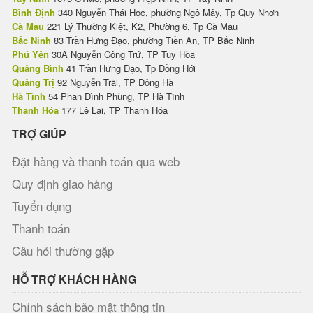
Bình Định
340 Nguyễn Thái Học, phường Ngô Mây, Tp Quy Nhơn
Cà Mau
221 Lý Thường Kiệt, K2, Phường 6, Tp Cà Mau
Bắc Ninh
83 Trần Hưng Đạo, phường Tiền An, TP Bắc Ninh
Phú Yên
30A Nguyễn Công Trứ, TP Tuy Hòa
Quảng Bình
41 Trần Hưng Đạo, Tp Đồng Hới
Quảng Trị
92 Nguyễn Trãi, TP Đông Hà
Hà Tĩnh
54 Phan Đình Phùng, TP Hà Tĩnh
Thanh Hóa
177 Lê Lai, TP Thanh Hóa
TRỢ GIÚP
Đặt hàng và thanh toán qua web
Quy định giao hàng
Tuyển dụng
Thanh toán
Câu hỏi thường gặp
HỖ TRỢ KHÁCH HÀNG
Chính sách bảo mật thông tin