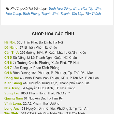
Phường/Xã/Thị trấn tags:
Bình Hòa Đông
,
Bình Hòa Tây
,
Bình
Hòa Trung
,
Bình Phong Thạnh
,
Bình Thạnh
,
Tân Lập
,
Tân Thành
SHOP HOA CÁC TỈNH
Hà Nội:
56B Trần Phú, Ba Đình, Hà Nội
Đà Nẵng:
271B Trần Phú, Hải Châu
Cần Thơ:
266 đường 30/4, P. Xuân khánh, Q.Ninh Kiều
CN 5
Đà Nẵng 32 Lê Thanh Nghị, Quận Hải Châu
CN 6
71 Trường Chinh, Phường Xuân Phú, TP Huế
CN 7
Lâm Đồng 05 Phan Đình Phùng
CN 8
Bình Dương 151 Phú Lợi, P. Phú Lợi, Tp. Thủ Dầu Một
Đồng Nai
40/198A Phạm Văn Thuận, KP.3, P.Tân Mai Biên Hòa
Kiên Giang
418 Nguyễn Trung Trực, Thành phố Rạch Giá
Nha Trang
54 Nguyễn Đức Cảnh, TP Nha Trang
Vũng Tàu
185B Phạm Hồng Thái, Phường 7
Quảng Nam
61 Nguyễn Du, Tp Tam Kỳ
Vĩnh Long:
20/A2 Phạm Thái Bường
Long An:
163 Nguyễn Đình Chiểu, Phường 3, Tp Tân An
Tây Ninh
1075 CTM8, phường Hiệp Ninh, TP Tây Ninh