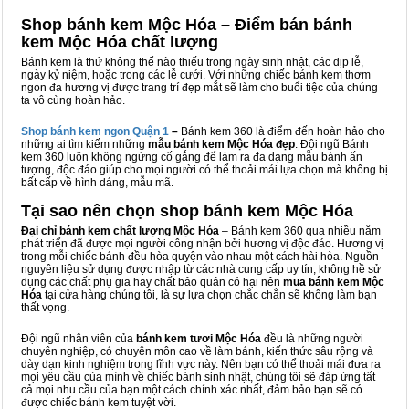
Shop bánh kem Mộc Hóa – Điểm bán bánh
kem Mộc Hóa chất lượng
Bánh kem là thứ không thể nào thiếu trong ngày sinh nhật, các dịp lễ,
ngày kỷ niệm, hoặc trong các lễ cưới. Với những chiếc bánh kem thơm
ngon đa hương vị được trang trí đẹp mắt sẽ làm cho buổi tiệc của chúng
ta vô cùng hoàn hảo.
Shop bánh kem ngon Qu
ậ
n 1
–
Bánh kem 360 là điểm đến hoàn hảo cho
những ai tìm kiếm những
mẫu bánh kem Mộc Hóa đẹp
. Đội ngũ Bánh
kem 360 luôn không ngừng cố gắng để làm ra đa dạng mẫu bánh ấn
tượng, độc đáo giúp cho mọi người có thể thoải mái lựa chọn mà không bị
bất cấp về hình dáng, mẫu mã.
Tại sao nên chọn shop bánh kem Mộc Hóa
Đại chỉ bánh kem chất lượng Mộc Hóa
– Bánh kem 360 qua nhiều năm
phát triển đã được mọi người công nhận bởi hương vị độc đáo. Hương vị
trong mỗi chiếc bánh đều hòa quyện vào nhau một cách hài hòa. Nguồn
nguyên liệu sử dụng được nhập từ các nhà cung cấp uy tín, không hề sử
dụng các chất phụ gia hay chất bảo quản có hại nên
mua bánh kem Mộc
Hóa
tại cửa hàng chúng tôi, là sự lựa chọn chắc chắn sẽ không làm bạn
thất vọng.
Đội ngũ nhân viên của
bánh kem tươi Mộc Hóa
đều là những người
chuyên nghiệp, có chuyên môn cao về làm bánh, kiến thức sâu rộng và
dày dạn kinh nghiệm trong lĩnh vực này. Nên bạn có thể thoải mái đưa ra
mọi yêu cầu của mình về chiếc bánh sinh nhật, chúng tôi sẽ đáp ứng tất
cả mọi nhu cầu của bạn một cách chính xác nhất, đảm bảo bạn sẽ có
được chiếc bánh kem tuyệt vời.