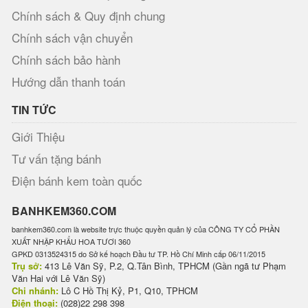
Chính sách & Quy định chung
Chính sách vận chuyển
Chính sách bảo hành
Hướng dẫn thanh toán
TIN TỨC
Giới Thiệu
Tư vấn tặng bánh
Điện bánh kem toàn quốc
BANHKEM360.COM
banhkem360.com là website trực thuộc quyền quản lý của CÔNG TY CỔ PHẦN
XUẤT NHẬP KHẨU HOA TƯƠI 360
GPKD 0313524315 do Sở kế hoạch Đầu tư TP. Hồ Chí Minh cấp 06/11/2015
Trụ sở:
413 Lê Văn Sỹ, P.2, Q.Tân Bình, TPHCM (Gần ngã tư Phạm
Văn Hai với Lê Văn Sỹ)
Chi nhánh:
Lô C Hồ Thị Kỷ, P1, Q10, TPHCM
Điện thoại:
(028)22 298 398