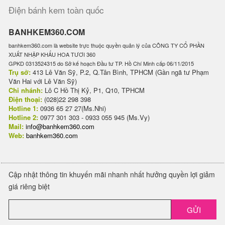
Điện bánh kem toàn quốc
BANHKEM360.COM
banhkem360.com là website trực thuộc quyền quản lý của CÔNG TY CỔ PHẦN
XUẤT NHẬP KHẨU HOA TƯƠI 360
GPKD 0313524315 do Sở kế hoạch Đầu tư TP. Hồ Chí Minh cấp 06/11/2015
Trụ sở:
413 Lê Văn Sỹ, P.2, Q.Tân Bình, TPHCM (Gần ngã tư Phạm
Văn Hai với Lê Văn Sỹ)
Chi nhánh:
Lô C Hồ Thị Kỷ, P1, Q10, TPHCM
Điện thoại:
(028)22 298 398
Hotline 1:
0936 65 27 27(Ms.Nhi)
Hotline 2:
0977 301 303 - 0933 055 945 (Ms.Vy)
Mail:
info@banhkem360.com
Web:
banhkem360.com
Cập nhật thông tin khuyến mãi nhanh nhất hưởng quyền lợi giảm
giá riêng biệt
GỬI