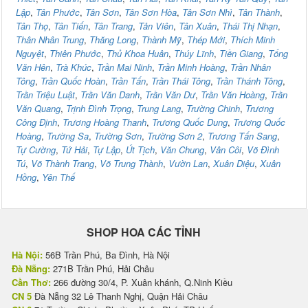
Lập
,
Tân Phước
,
Tân Sơn
,
Tân Sơn Hòa
,
Tân Sơn Nhì
,
Tân Thành
,
Tân Thọ
,
Tân Tiến
,
Tân Trang
,
Tản Viên
,
Tân Xuân
,
Thái Thị Nhạn
,
Thân Nhân Trung
,
Thăng Long
,
Thành Mỹ
,
Thép Mới
,
Thích Minh
Nguyệt
,
Thiên Phước
,
Thủ Khoa Huân
,
Thúy Lĩnh
,
Tiền Giang
,
Tống
Văn Hên
,
Trà Khúc
,
Trần Mai Ninh
,
Trần Minh Hoàng
,
Trần Nhân
Tông
,
Trần Quốc Hoàn
,
Trần Tấn
,
Trần Thái Tông
,
Trần Thánh Tông
,
Trần Triệu Luật
,
Trần Văn Danh
,
Trần Văn Dư
,
Trần Văn Hoàng
,
Trần
Văn Quang
,
Trịnh Đình Trọng
,
Trung Lang
,
Trường Chinh
,
Trương
Công Định
,
Trương Hoàng Thanh
,
Trương Quốc Dung
,
Trương Quốc
Hoàng
,
Trường Sa
,
Trường Sơn
,
Trường Sơn 2
,
Trương Tấn Sang
,
Tự Cường
,
Tứ Hải
,
Tự Lập
,
Út Tịch
,
Văn Chung
,
Vân Côi
,
Võ Đình
Tú
,
Võ Thành Trang
,
Võ Trung Thành
,
Vườn Lan
,
Xuân Diệu
,
Xuân
Hồng
,
Yên Thế
SHOP HOA CÁC TỈNH
Hà Nội:
56B Trần Phú, Ba Đình, Hà Nội
Đà Nẵng:
271B Trần Phú, Hải Châu
Cần Thơ:
266 đường 30/4, P. Xuân khánh, Q.Ninh Kiều
CN 5
Đà Nẵng 32 Lê Thanh Nghị, Quận Hải Châu