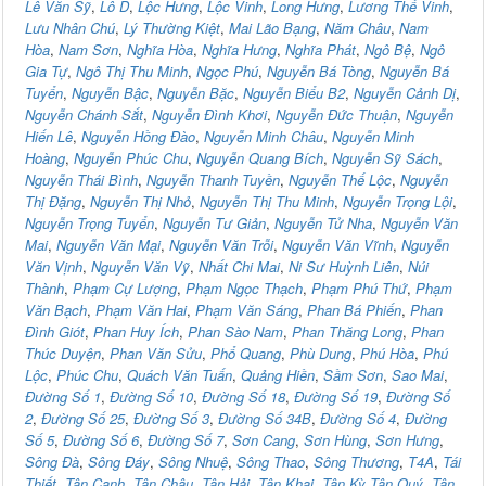
Lê Văn Sỹ
,
Lô D
,
Lộc Hưng
,
Lộc Vinh
,
Long Hưng
,
Lương Thế Vinh
,
Lưu Nhân Chú
,
Lý Thường Kiệt
,
Mai Lão Bạng
,
Năm Châu
,
Nam
Hòa
,
Nam Sơn
,
Nghĩa Hòa
,
Nghĩa Hưng
,
Nghĩa Phát
,
Ngô Bệ
,
Ngô
Gia Tự
,
Ngô Thị Thu Minh
,
Ngọc Phú
,
Nguyễn Bá Tòng
,
Nguyễn Bá
Tuyển
,
Nguyễn Bậc
,
Nguyễn Bặc
,
Nguyễn Biểu B2
,
Nguyễn Cảnh Dị
,
Nguyễn Chánh Sắt
,
Nguyễn Đình Khơi
,
Nguyễn Đức Thuận
,
Nguyễn
Hiến Lê
,
Nguyễn Hồng Đào
,
Nguyễn Minh Châu
,
Nguyễn Minh
Hoàng
,
Nguyễn Phúc Chu
,
Nguyễn Quang Bích
,
Nguyễn Sỹ Sách
,
Nguyễn Thái Bình
,
Nguyễn Thanh Tuyền
,
Nguyễn Thế Lộc
,
Nguyễn
Thị Đặng
,
Nguyễn Thị Nhỏ
,
Nguyễn Thị Thu Minh
,
Nguyễn Trọng Lội
,
Nguyễn Trọng Tuyển
,
Nguyễn Tư Giản
,
Nguyễn Tử Nha
,
Nguyễn Văn
Mai
,
Nguyễn Văn Mại
,
Nguyễn Văn Trỗi
,
Nguyễn Văn Vĩnh
,
Nguyễn
Văn Vịnh
,
Nguyễn Văn Vỹ
,
Nhất Chi Mai
,
Ni Sư Huỳnh Liên
,
Núi
Thành
,
Phạm Cự Lượng
,
Phạm Ngọc Thạch
,
Phạm Phú Thứ
,
Phạm
Văn Bạch
,
Phạm Văn Hai
,
Phạm Văn Sáng
,
Phan Bá Phiến
,
Phan
Đình Giót
,
Phan Huy Ích
,
Phan Sào Nam
,
Phan Thăng Long
,
Phan
Thúc Duyện
,
Phan Văn Sửu
,
Phổ Quang
,
Phù Dung
,
Phú Hòa
,
Phú
Lộc
,
Phúc Chu
,
Quách Văn Tuấn
,
Quảng Hiền
,
Sầm Sơn
,
Sao Mai
,
Đường Số 1
,
Đường Số 10
,
Đường Số 18
,
Đường Số 19
,
Đường Số
2
,
Đường Số 25
,
Đường Số 3
,
Đường Số 34B
,
Đường Số 4
,
Đường
Số 5
,
Đường Số 6
,
Đường Số 7
,
Sơn Cang
,
Sơn Hùng
,
Sơn Hưng
,
Sông Đà
,
Sông Đáy
,
Sông Nhuệ
,
Sông Thao
,
Sông Thương
,
T4A
,
Tái
Thiết
,
Tân Canh
,
Tân Châu
,
Tân Hải
,
Tân Khai
,
Tân Kỳ Tân Quý
,
Tân