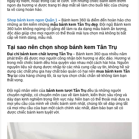
ngày kỷ niệm, hoặc trong các lễ cưới. Với những chiếc bánh kem thơm
ngon đa hương vị được trang trí đẹp mắt sẽ làm cho buổi tiệc của chúng
ta vô cùng hoàn hảo.
Shop bánh kem ngon Qu
ậ
n 1
–
Bánh kem 360 là điểm đến hoàn hảo cho
những ai tìm kiếm những
mẫu bánh kem Tân Trụ đẹp
. Đội ngũ Bánh kem
360 luôn không ngừng cố gắng để làm ra đa dạng mẫu bánh ấn tượng,
độc đáo giúp cho mọi người có thể thoải mái lựa chọn mà không bị bất
cấp về hình dáng, mẫu mã.
Tại sao nên chọn shop bánh kem Tân Trụ
Đại chỉ bánh kem chất lượng Tân Trụ
– Bánh kem 360 qua nhiều năm
phát triển đã được mọi người công nhận bởi hương vị độc đáo. Hương vị
trong mỗi chiếc bánh đều hòa quyện vào nhau một cách hài hòa. Nguồn
nguyên liệu sử dụng được nhập từ các nhà cung cấp uy tín, không hề sử
dụng các chất phụ gia hay chất bảo quản có hại nên
mua bánh kem Tân
Trụ
tại cửa hàng chúng tôi, là sự lựa chọn chắc chắn sẽ không làm bạn
thất vọng.
Đội ngũ nhân viên của
bánh kem tươi Tân Trụ
đều là những người
chuyên nghiệp, có chuyên môn cao về làm bánh, kiến thức sâu rộng và
dày dạn kinh nghiệm trong lĩnh vực này. Nên bạn có thể thoải mái đưa ra
mọi yêu cầu của mình về chiếc bánh sinh nhật, chúng tôi sẽ đáp ứng tất
cả mọi nhu cầu của bạn một cách chính xác nhất, đảm bảo bạn sẽ có
được chiếc bánh kem tuyệt vời.