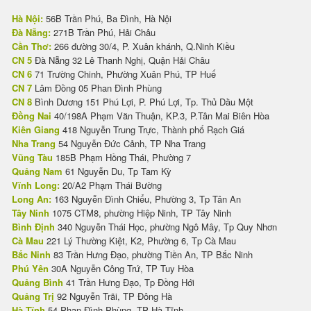
Hà Nội:
56B Trần Phú, Ba Đình, Hà Nội
Đà Nẵng:
271B Trần Phú, Hải Châu
Cần Thơ:
266 đường 30/4, P. Xuân khánh, Q.Ninh Kiều
CN 5
Đà Nẵng 32 Lê Thanh Nghị, Quận Hải Châu
CN 6
71 Trường Chinh, Phường Xuân Phú, TP Huế
CN 7
Lâm Đồng 05 Phan Đình Phùng
CN 8
Bình Dương 151 Phú Lợi, P. Phú Lợi, Tp. Thủ Dầu Một
Đồng Nai
40/198A Phạm Văn Thuận, KP.3, P.Tân Mai Biên Hòa
Kiên Giang
418 Nguyễn Trung Trực, Thành phố Rạch Giá
Nha Trang
54 Nguyễn Đức Cảnh, TP Nha Trang
Vũng Tàu
185B Phạm Hồng Thái, Phường 7
Quảng Nam
61 Nguyễn Du, Tp Tam Kỳ
Vĩnh Long:
20/A2 Phạm Thái Bường
Long An:
163 Nguyễn Đình Chiểu, Phường 3, Tp Tân An
Tây Ninh
1075 CTM8, phường Hiệp Ninh, TP Tây Ninh
Bình Định
340 Nguyễn Thái Học, phường Ngô Mây, Tp Quy Nhơn
Cà Mau
221 Lý Thường Kiệt, K2, Phường 6, Tp Cà Mau
Bắc Ninh
83 Trần Hưng Đạo, phường Tiền An, TP Bắc Ninh
Phú Yên
30A Nguyễn Công Trứ, TP Tuy Hòa
Quảng Bình
41 Trần Hưng Đạo, Tp Đồng Hới
Quảng Trị
92 Nguyễn Trãi, TP Đông Hà
Hà Tĩnh
54 Phan Đình Phùng, TP Hà Tĩnh