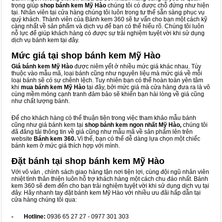
trọng giúp
shop bánh kem Mỹ Hào
chúng tôi có được chỗ đứng như hiện
tại. Nhân viên tại cửa hàng chúng tôi luôn trong tư thế sẵn sàng phục vụ
quý khách. Thành viên của Bánh kem 360 sẽ tư vấn cho bạn một cách kỹ
càng nhất về sản phẩm và dịch vụ để bạn có thể hiểu rõ. Chúng tôi luôn
nỗ lực để giúp khách hàng có được sự trải nghiệm tuyệt vời khi sử dụng
dịch vụ bánh kem tại đây.
Mức giá tại shop bánh kem Mỹ Hào
Giá bánh kem Mỹ Hào
được niêm yết ở nhiều mức giá khác nhau. Tùy
thuộc vào mẫu mã, loại bánh cũng như nguyên liệu mà mức giá về mỗi
loại bánh sẽ có sự chênh lệch. Tuy nhiên bạn có thể hoàn toàn yên tâm
khi
mua bánh kem Mỹ Hào
tại đây, bởi mức giá mà cửa hàng đưa ra là vô
cùng mềm mỏng cạnh tranh đảm bảo sẽ khiến bạn hài lòng về giá cũng
như chất lượng bánh.
Để cho khách hàng có thể thuận tiện trong việc tham khảo mẫu bánh
cũng như giá bánh kem tại
shop bánh kem ngon nhất Mỹ Hào,
chúng tôi
đã đăng tải thông tin về giá cũng như mẫu mã về sản phẩm lên trên
website
Bánh kem 360.
Vì thế, bạn có thể dễ dàng lựa chọn một chiếc
bánh kem ở mức giá thích hợp với mình.
Đặt bánh tại shop bánh kem Mỹ Hào
Với vô vàn
, chính sách giao hàng tận nơi tiện lợi, cùng đội ngũ nhân viên
nhiệt tình thân thiện luôn hỗ trợ khách hàng một cách chu đáo nhất. Bánh
kem 360 sẽ đem đến cho bạn trải nghiệm tuyệt vời khi sử dụng dịch vụ tại
đây. Hãy nhanh tay đặt bánh kem Mỹ Hào với nhiều ưu đãi hấp dẫn tại
cửa hàng chúng tôi qua:
- Hotline:
0936 65 27 27 - 0977 301 303