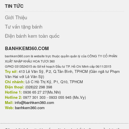
TIN TỨC
Giới Thiệu
Tư vấn tặng bánh
Điện bánh kem toàn quốc
BANHKEM360.COM
banhkem360.com là website trực thuộc quyền quản lý của CÔNG TY CỔ PHẦN
XUẤT NHẬP KHẨU HOA TƯƠI 360
GPKD 0313524315 do Sở kế hoạch Đầu tư TP. Hồ Chí Minh cấp 06/11/2015
Trụ sở:
413 Lê Văn Sỹ, P.2, Q.Tân Bình, TPHCM (Gần ngã tư Phạm
Văn Hai với Lê Văn Sỹ)
Chi nhánh:
Lô C Hồ Thị Kỷ, P1, Q10, TPHCM
Điện thoại:
(028)22 298 398
Hotline 1:
0936 65 27 27(Ms.Nhi)
Hotline 2:
0977 301 303 - 0933 055 945 (Ms.Vy)
Mail:
info@banhkem360.com
Web:
banhkem360.com