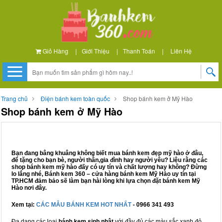
Giỏ Hàng
|
Giới Thiệu
|
Thanh Toán
|
Liên Hệ
Trang chủ
Điện bánh kem toàn quốc
Shop bánh kem ở Mỹ Hào
Shop bánh kem ở Mỹ Hào
Bạn đang bâng khuâng không biết mua bánh kem đẹp mỹ hào ở đâu,
để tặng cho bạn bè, người thân,gia đình hay người yêu? Liệu rằng các
shop bánh kem mỹ hào đấy có uy tín và chất lượng hay không? Đừng
lo lắng nhé, Bánh kem 360 – cửa hàng bánh kem Mỹ Hào uy tín tại
TP.HCM đảm bảo sẽ làm bạn hài lòng khi lựa chọn đặt bánh kem Mỹ
Hào nơi đây.
Xem tại:
CÁC MẪU BÁNH KEM HOT NHẤT
- 0966 341 493
Đa dạng các loại
bánh kem sinh nhật
với đầy đủ các màu sắc xanh đỏ