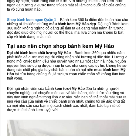
ngày kỷ niệm, hoặc trong các lễ cưới. Với những chiếc bánh kem thơm
ngon đa hương vị được trang trí đẹp mắt sẽ làm cho buổi tiệc của chúng
ta vô cùng hoàn hảo.
Shop bánh kem ngon Qu
ậ
n 1
–
Bánh kem 360 là điểm đến hoàn hảo cho
những ai tìm kiếm những
mẫu bánh kem Mỹ Hào đẹp
. Đội ngũ Bánh kem
360 luôn không ngừng cố gắng để làm ra đa dạng mẫu bánh ấn tượng,
độc đáo giúp cho mọi người có thể thoải mái lựa chọn mà không bị bất
cấp về hình dáng, mẫu mã.
Tại sao nên chọn shop bánh kem Mỹ Hào
Đại chỉ bánh kem chất lượng Mỹ Hào
– Bánh kem 360 qua nhiều năm
phát triển đã được mọi người công nhận bởi hương vị độc đáo. Hương vị
trong mỗi chiếc bánh đều hòa quyện vào nhau một cách hài hòa. Nguồn
nguyên liệu sử dụng được nhập từ các nhà cung cấp uy tín, không hề sử
dụng các chất phụ gia hay chất bảo quản có hại nên
mua bánh kem Mỹ
Hào
tại cửa hàng chúng tôi, là sự lựa chọn chắc chắn sẽ không làm bạn
thất vọng.
Đội ngũ nhân viên của
bánh kem tươi Mỹ Hào
đều là những người
chuyên nghiệp, có chuyên môn cao về làm bánh, kiến thức sâu rộng và
dày dạn kinh nghiệm trong lĩnh vực này. Nên bạn có thể thoải mái đưa ra
mọi yêu cầu của mình về chiếc bánh sinh nhật, chúng tôi sẽ đáp ứng tất
cả mọi nhu cầu của bạn một cách chính xác nhất, đảm bảo bạn sẽ có
được chiếc bánh kem tuyệt vời.