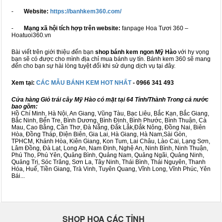
-
Website:
https://banhkem360.com/
-
Mạng xã hội tích hợp trên website:
fanpage Hoa Tươi 360 –
Hoatuoi360.vn
Bài viết trên giới thiệu đến bạn
shop bánh kem ngon Mỹ Hào
với hy vọng
bạn sẽ có được cho mình địa chỉ mua bánh uy tín. Bánh kem 360 sẽ mang
đến cho bạn sự hài lòng tuyệt đối khi sử dụng dịch vụ tại đây.
Xem tại:
CÁC MẪU BÁNH KEM HOT NHẤT
- 0966 341 493
Cửa hàng Giỏ trái cây Mỹ Hào có mặt tại 64 Tỉnh/Thành Trong cả nước
bao gồm:
Hồ Chí Minh, Hà Nội, An Giang, Vũng Tàu, Bạc Liêu, Bắc Kạn, Bắc Giang,
Bắc Ninh, Bến Tre, Bình Dương, Bình Định, Bình Phước, Bình Thuận, Cà
Mau, Cao Bằng, Cần Thơ, Đà Nẵng, Đắk Lắk,Đắk Nông, Đồng Nai, Biên
Hòa, Đồng Tháp, Điện Biên, Gia Lai, Hà Giang, Hà Nam,Sài Gòn,
TPHCM, Khánh Hòa, Kiên Giang, Kon Tum, Lai Châu, Lào Cai, Lạng Sơn,
Lâm Đồng, Đà Lạt, Long An, Nam Định, Nghệ An, Ninh Bình, Ninh Thuận,
Phú Thọ, Phú Yên, Quảng Bình, Quảng Nam, Quảng Ngãi, Quảng Ninh,
Quảng Trị, Sóc Trăng, Sơn La, Tây Ninh, Thái Bình, Thái Nguyên, Thanh
Hóa, Huế, Tiền Giang, Trà Vinh, Tuyên Quang, Vĩnh Long, Vĩnh Phúc, Yên
Bái...
SHOP HOA CÁC TỈNH