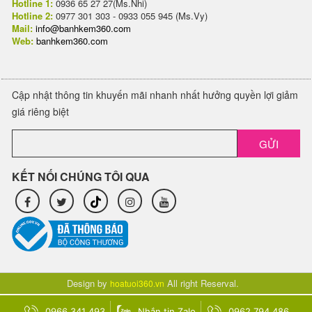
Hotline 1:
0936 65 27 27(Ms.Nhi)
Hotline 2:
0977 301 303 - 0933 055 945 (Ms.Vy)
Mail:
info@banhkem360.com
Web:
banhkem360.com
Cập nhật thông tin khuyến mãi nhanh nhất hưởng quyền lợi giảm
giá riêng biệt
GỬI
KẾT NỐI CHÚNG TÔI QUA
Design by
All right Reserval.
hoatuoi360.vn
0966 341 493
Nhắn tin Zalo
0962 794 486