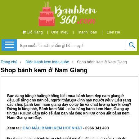
Giỏ Hàng
|
Giới Thiệu
|
Thanh Toán
|
Liên Hệ
Trang chủ
Điện bánh kem toàn quốc
Shop bánh kem ở Nam Giang
Shop bánh kem ở Nam Giang
Bạn đang bâng khuâng không biết mua bánh kem đẹp nam giang ở
đâu, để tặng cho bạn bè, người thân,gia đình hay người yêu? Liệu rằng
các shop bánh kem nam giang đấy có uy tín và chất lượng hay không?
Đừng lo lắng nhé, Bánh kem 360 – cửa hàng bánh kem Nam Giang uy
tín tại TP.HCM đảm bảo sẽ làm bạn hài lòng khi lựa chọn đặt bánh kem
Nam Giang nơi đây.
Xem tại:
CÁC MẪU BÁNH KEM HOT NHẤT
- 0966 341 493
Đa dạng các loại
bánh kem sinh nhật
với đầy đủ các màu sắc xanh đỏ