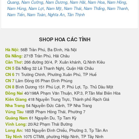
Quang
,
Nam Cường
,
Nam Dương
,
Nam Hải
,
Nam Hoa
,
Nam Hồng
,
Nam Hùng
,
Nam Lợi
,
Nam Mỹ
,
Nam Thái
,
Nam Thắng
,
Nam Thanh
,
Nam Tiến
,
Nam Toàn
,
Nghĩa An
,
Tân Thịnh
SHOP HOA CÁC TỈNH
Hà Nội:
56B Trần Phú, Ba Đình, Hà Nội
Đà Nẵng:
271B Trần Phú, Hải Châu
Cần Thơ:
266 đường 30/4, P. Xuân khánh, Q.Ninh Kiều
CN 5
Đà Nẵng 32 Lê Thanh Nghị, Quận Hải Châu
CN 6
71 Trường Chinh, Phường Xuân Phú, TP Huế
CN 7
Lâm Đồng 05 Phan Đình Phùng
CN 8
Bình Dương 151 Phú Lợi, P. Phú Lợi, Tp. Thủ Dầu Một
Đồng Nai
40/198A Phạm Văn Thuận, KP.3, P.Tân Mai Biên Hòa
Kiên Giang
418 Nguyễn Trung Trực, Thành phố Rạch Giá
Nha Trang
54 Nguyễn Đức Cảnh, TP Nha Trang
Vũng Tàu
185B Phạm Hồng Thái, Phường 7
Quảng Nam
61 Nguyễn Du, Tp Tam Kỳ
Vĩnh Long:
20/A2 Phạm Thái Bường
Long An:
163 Nguyễn Đình Chiểu, Phường 3, Tp Tân An
Tây Ninh
1075 CTM8, phường Hiệp Ninh, TP Tây Ninh