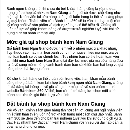
Bánh ngon không thôi thì chưa đủ bởi khách hàng cũng là yếu tố quan
trọng giúp
shop bánh kem Nam Giang
chúng tôi có được chỗ đứng như
hiện tại. Nhân viên tại cửa hàng chúng tôi luôn trong tư thế sẵn sàng phục
vụ quý khách. Thành viên của Bánh kem 360 sẽ tư vấn cho bạn một cách
kỹ càng nhất về sản phẩm và dịch vụ để bạn có thể hiểu rõ. Chúng tôi
luôn nỗ lực để giúp khách hàng có được sự trải nghiệm tuyệt vời khi sử
dụng dịch vụ bánh kem tại đây.
Mức giá tại shop bánh kem Nam Giang
Giá bánh kem Nam Giang
được niêm yết ở nhiều mức giá khác nhau.
Tùy thuộc vào mẫu mã, loại bánh cũng như nguyên liệu mà mức giá về
mỗi loại bánh sẽ có sự chênh lệch. Tuy nhiên bạn có thể hoàn toàn yên
tâm khi
mua bánh kem Nam Giang
tại đây, bởi mức giá mà cửa hàng đưa
ra là vô cùng mềm mỏng cạnh tranh đảm bảo sẽ khiến bạn hài lòng về giá
cũng như chất lượng bánh.
Để cho khách hàng có thể thuận tiện trong việc tham khảo mẫu bánh
cũng như giá bánh kem tại
shop bánh kem ngon nhất Nam Giang,
chúng
tôi đã đăng tải thông tin về giá cũng như mẫu mã về sản phẩm lên trên
website
Bánh kem 360.
Vì thế, bạn có thể dễ dàng lựa chọn một chiếc
bánh kem ở mức giá thích hợp với mình.
Đặt bánh tại shop bánh kem Nam Giang
Với vô vàn
, chính sách giao hàng tận nơi tiện lợi, cùng đội ngũ nhân viên
nhiệt tình thân thiện luôn hỗ trợ khách hàng một cách chu đáo nhất. Bánh
kem 360 sẽ đem đến cho bạn trải nghiệm tuyệt vời khi sử dụng dịch vụ tại
đây. Hãy nhanh tay đặt bánh kem Nam Giang với nhiều ưu đãi hấp dẫn tại
cửa hàng chúng tôi qua: