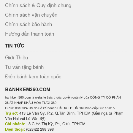
Chính sách & Quy định chung
Chính sách vận chuyển
Chính sách bảo hành
Hướng dẫn thanh toán
TIN TỨC
Giới Thiệu
Tư vấn tặng bánh
Điện bánh kem toàn quốc
BANHKEM360.COM
banhkem360.com là website trực thuộc quyền quản lý của CÔNG TY CỔ PHẦN
XUẤT NHẬP KHẨU HOA TƯƠI 360
GPKD 0313524315 do Sở kế hoạch Đầu tư TP. Hồ Chí Minh cấp 06/11/2015
Trụ sở:
413 Lê Văn Sỹ, P.2, Q.Tân Bình, TPHCM (Gần ngã tư Phạm
Văn Hai với Lê Văn Sỹ)
Chi nhánh:
Lô C Hồ Thị Kỷ, P1, Q10, TPHCM
Điện thoại:
(028)22 298 398