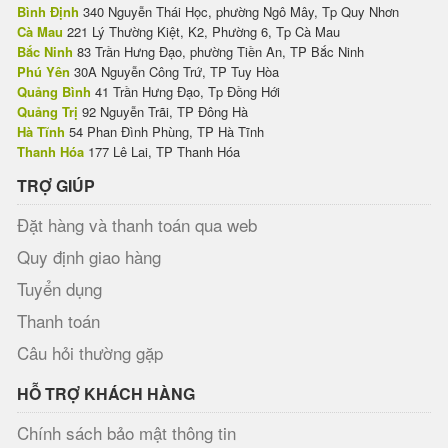
Bình Định
340 Nguyễn Thái Học, phường Ngô Mây, Tp Quy Nhơn
Cà Mau
221 Lý Thường Kiệt, K2, Phường 6, Tp Cà Mau
Bắc Ninh
83 Trần Hưng Đạo, phường Tiền An, TP Bắc Ninh
Phú Yên
30A Nguyễn Công Trứ, TP Tuy Hòa
Quảng Bình
41 Trần Hưng Đạo, Tp Đồng Hới
Quảng Trị
92 Nguyễn Trãi, TP Đông Hà
Hà Tĩnh
54 Phan Đình Phùng, TP Hà Tĩnh
Thanh Hóa
177 Lê Lai, TP Thanh Hóa
TRỢ GIÚP
Đặt hàng và thanh toán qua web
Quy định giao hàng
Tuyển dụng
Thanh toán
Câu hỏi thường gặp
HỖ TRỢ KHÁCH HÀNG
Chính sách bảo mật thông tin