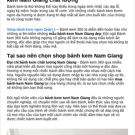
kem Nam Giang chất lượng
Bánh kem là thứ không thể nào thiếu trong ngày sinh nhật, các dịp lễ,
ngày kỷ niệm, hoặc trong các lễ cưới. Với những chiếc bánh kem thơm
ngon đa hương vị được trang trí đẹp mắt sẽ làm cho buổi tiệc của chúng
ta vô cùng hoàn hảo.
Shop bánh kem ngon Qu
ậ
n 1
–
Bánh kem 360 là điểm đến hoàn hảo cho
những ai tìm kiếm những
mẫu bánh kem Nam Giang đẹp
. Đội ngũ Bánh
kem 360 luôn không ngừng cố gắng để làm ra đa dạng mẫu bánh ấn
tượng, độc đáo giúp cho mọi người có thể thoải mái lựa chọn mà không bị
bất cấp về hình dáng, mẫu mã.
Tại sao nên chọn shop bánh kem Nam Giang
Đại chỉ bánh kem chất lượng Nam Giang
– Bánh kem 360 qua nhiều
năm phát triển đã được mọi người công nhận bởi hương vị độc đáo.
Hương vị trong mỗi chiếc bánh đều hòa quyện vào nhau một cách hài
hòa. Nguồn nguyên liệu sử dụng được nhập từ các nhà cung cấp uy tín,
không hề sử dụng các chất phụ gia hay chất bảo quản có hại nên
mua
bánh kem Nam Giang
tại cửa hàng chúng tôi, là sự lựa chọn chắc chắn
sẽ không làm bạn thất vọng.
Đội ngũ nhân viên của
bánh kem tươi Nam Giang
đều là những người
chuyên nghiệp, có chuyên môn cao về làm bánh, kiến thức sâu rộng và
dày dạn kinh nghiệm trong lĩnh vực này. Nên bạn có thể thoải mái đưa ra
mọi yêu cầu của mình về chiếc bánh sinh nhật, chúng tôi sẽ đáp ứng tất
cả mọi nhu cầu của bạn một cách chính xác nhất, đảm bảo bạn sẽ có
được chiếc bánh kem tuyệt vời.