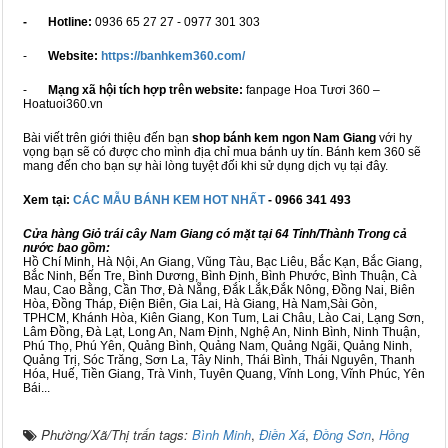
- Hotline:
0936 65 27 27 - 0977 301 303
-
Website:
https://banhkem360.com/
-
Mạng xã hội tích hợp trên website:
fanpage Hoa Tươi 360 –
Hoatuoi360.vn
Bài viết trên giới thiệu đến bạn
shop bánh kem ngon Nam Giang
với hy
vọng bạn sẽ có được cho mình địa chỉ mua bánh uy tín. Bánh kem 360 sẽ
mang đến cho bạn sự hài lòng tuyệt đối khi sử dụng dịch vụ tại đây.
Xem tại:
CÁC MẪU BÁNH KEM HOT NHẤT
- 0966 341 493
Cửa hàng Giỏ trái cây Nam Giang có mặt tại 64 Tỉnh/Thành Trong cả
nước bao gồm:
Hồ Chí Minh, Hà Nội, An Giang, Vũng Tàu, Bạc Liêu, Bắc Kạn, Bắc Giang,
Bắc Ninh, Bến Tre, Bình Dương, Bình Định, Bình Phước, Bình Thuận, Cà
Mau, Cao Bằng, Cần Thơ, Đà Nẵng, Đắk Lắk,Đắk Nông, Đồng Nai, Biên
Hòa, Đồng Tháp, Điện Biên, Gia Lai, Hà Giang, Hà Nam,Sài Gòn,
TPHCM, Khánh Hòa, Kiên Giang, Kon Tum, Lai Châu, Lào Cai, Lạng Sơn,
Lâm Đồng, Đà Lạt, Long An, Nam Định, Nghệ An, Ninh Bình, Ninh Thuận,
Phú Thọ, Phú Yên, Quảng Bình, Quảng Nam, Quảng Ngãi, Quảng Ninh,
Quảng Trị, Sóc Trăng, Sơn La, Tây Ninh, Thái Bình, Thái Nguyên, Thanh
Hóa, Huế, Tiền Giang, Trà Vinh, Tuyên Quang, Vĩnh Long, Vĩnh Phúc, Yên
Bái...
Phường/Xã/Thị trấn tags:
Bình Minh
,
Điền Xá
,
Đồng Sơn
,
Hồng