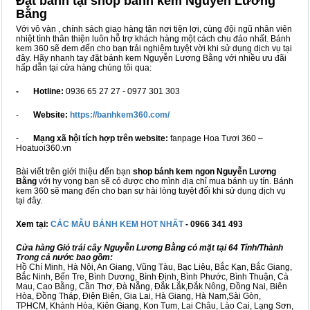
Đặt bánh tại shop bánh kem Nguyễn Lương
Bằng
Với vô vàn
, chính sách giao hàng tận nơi tiện lợi, cùng đội ngũ nhân viên
nhiệt tình thân thiện luôn hỗ trợ khách hàng một cách chu đáo nhất. Bánh
kem 360 sẽ đem đến cho bạn trải nghiệm tuyệt vời khi sử dụng dịch vụ tại
đây. Hãy nhanh tay đặt bánh kem Nguyễn Lương Bằng với nhiều ưu đãi
hấp dẫn tại cửa hàng chúng tôi qua:
- Hotline:
0936 65 27 27 - 0977 301 303
-
Website:
https://banhkem360.com/
-
Mạng xã hội tích hợp trên website:
fanpage Hoa Tươi 360 –
Hoatuoi360.vn
Bài viết trên giới thiệu đến bạn
shop bánh kem ngon Nguyễn Lương
Bằng
với hy vọng bạn sẽ có được cho mình địa chỉ mua bánh uy tín. Bánh
kem 360 sẽ mang đến cho bạn sự hài lòng tuyệt đối khi sử dụng dịch vụ
tại đây.
Xem tại:
CÁC MẪU BÁNH KEM HOT NHẤT
- 0966 341 493
Cửa hàng Giỏ trái cây Nguyễn Lương Bằng có mặt tại 64 Tỉnh/Thành
Trong cả nước bao gồm:
Hồ Chí Minh, Hà Nội, An Giang, Vũng Tàu, Bạc Liêu, Bắc Kạn, Bắc Giang,
Bắc Ninh, Bến Tre, Bình Dương, Bình Định, Bình Phước, Bình Thuận, Cà
Mau, Cao Bằng, Cần Thơ, Đà Nẵng, Đắk Lắk,Đắk Nông, Đồng Nai, Biên
Hòa, Đồng Tháp, Điện Biên, Gia Lai, Hà Giang, Hà Nam,Sài Gòn,
TPHCM, Khánh Hòa, Kiên Giang, Kon Tum, Lai Châu, Lào Cai, Lạng Sơn,