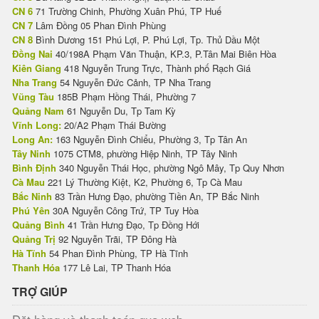
CN 6
71 Trường Chinh, Phường Xuân Phú, TP Huế
CN 7
Lâm Đồng 05 Phan Đình Phùng
CN 8
Bình Dương 151 Phú Lợi, P. Phú Lợi, Tp. Thủ Dầu Một
Đồng Nai
40/198A Phạm Văn Thuận, KP.3, P.Tân Mai Biên Hòa
Kiên Giang
418 Nguyễn Trung Trực, Thành phố Rạch Giá
Nha Trang
54 Nguyễn Đức Cảnh, TP Nha Trang
Vũng Tàu
185B Phạm Hồng Thái, Phường 7
Quảng Nam
61 Nguyễn Du, Tp Tam Kỳ
Vĩnh Long:
20/A2 Phạm Thái Bường
Long An:
163 Nguyễn Đình Chiểu, Phường 3, Tp Tân An
Tây Ninh
1075 CTM8, phường Hiệp Ninh, TP Tây Ninh
Bình Định
340 Nguyễn Thái Học, phường Ngô Mây, Tp Quy Nhơn
Cà Mau
221 Lý Thường Kiệt, K2, Phường 6, Tp Cà Mau
Bắc Ninh
83 Trần Hưng Đạo, phường Tiền An, TP Bắc Ninh
Phú Yên
30A Nguyễn Công Trứ, TP Tuy Hòa
Quảng Bình
41 Trần Hưng Đạo, Tp Đồng Hới
Quảng Trị
92 Nguyễn Trãi, TP Đông Hà
Hà Tĩnh
54 Phan Đình Phùng, TP Hà Tĩnh
Thanh Hóa
177 Lê Lai, TP Thanh Hóa
TRỢ GIÚP