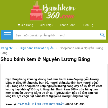
Giỏ Hàng
|
Giới Thiệu
|
Thanh Toán
|
Liên Hệ
Trang chủ
Điện bánh kem toàn quốc
Shop bánh kem ở Nguyễn Lương
Bằng
Shop bánh kem ở Nguyễn Lương Bằng
Bạn đang bâng khuâng không biết mua bánh kem đẹp nguyễn lương
bằng ở đâu, để tặng cho bạn bè, người thân,gia đình hay người yêu?
Liệu rằng các shop bánh kem nguyễn lương bằng đấy có uy tín và chất
lượng hay không? Đừng lo lắng nhé, Bánh kem 360 – cửa hàng bánh
kem Nguyễn Lương Bằng uy tín tại TP.HCM đảm bảo sẽ làm bạn hài
lòng khi lựa chọn đặt bánh kem Nguyễn Lương Bằng nơi đây.
Xem tại:
CÁC MẪU BÁNH KEM HOT NHẤT
- 0966 341 493