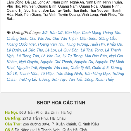
Lâm Đồng, Đà Lạt, Long An, Nam Định, Nghệ An, Ninh Bình, Ninh Thuận,
Phú Thọ, Phú Yên, Quảng Bình, Quảng Nam, Quảng Ngãi, Quảng Ninh,
Quảng Trị, Sóc Trăng, Sơn La, Tây Ninh, Thái Bình, Thái Nguyên, Thanh
Hóa, Huế, Tiền Giang, Trà Vinh, Tuyên Quang, Vĩnh Long, Vĩnh Phúc, Yên
Bái...
Đường/Phố tags:
3/2
,
Bàn Cờ
,
Bản Hẹo
,
Cách Mạng Tháng Tám
,
Chiềng Sinh
,
Chu Văn An
,
Chu Văn Thịnh
,
Điện Biên
,
Giảng Lắc
,
Hoàng Quốc Việt
,
Hoàng Văn Thụ
,
Hùng Vương
,
Huổi Hin
,
Khẩu Cả
,
Lê Duẩn
,
Lê Đức Thọ
,
Lê Lợi
,
Lê Quý Đôn
,
Lê Thái Tông
,
Lê Thanh
Nghị
,
Lê Trọng Tấn
,
Lò Văn Giá
,
Lý Tự Trọng
,
Mai Đắc Bân
,
Ngô Gia
Khảm
,
Ngô Quyền
,
Nguyễn Chí Thanh
,
Nguyễn Du
,
Nguyễn Thị Minh
Khai
,
Nguyễn Trãi
,
Nguyễn Văn Linh
,
Quốc lộ 4G
,
Quốc lộ 6
,
Đường
Số 18
,
Thanh Niên
,
Tô Hiệu
,
Trần Đăng Ninh
,
Trần Hưng Đạo
,
Trường
Chinh
,
Trường Lề
,
Trường Sơn Tây
,
Văn Tiến Dũng
,
Xuân Thủy
SHOP HOA CÁC TỈNH
Hà Nội:
56B Trần Phú, Ba Đình, Hà Nội
Đà Nẵng:
271B Trần Phú, Hải Châu
Cần Thơ:
266 đường 30/4, P. Xuân khánh, Q.Ninh Kiều
CN 5
Đà Nẵng 32 Lê Thanh Nghị, Quận Hải Châu