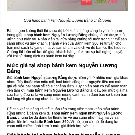
Cửa hàng bánh kem Nguyễn Lương Bằng chất lượng
Bánh ngon không thôi thì chưa đủ bởi khách hàng cũng là yếu tố quan
trọng giúp
shop bánh kem Nguyễn Lương Bằng
chúng tôi có được chỗ
đứng như hiện tại. Nhân viên tại cửa hàng chúng tôi luôn trong tư thế sẵn
sàng phục vụ quý khách. Thành viên của Bánh kem 360 sẽ tư vấn cho
bạn một cách kỹ càng nhất về sản phẩm và dịch vụ để bạn có thể hiểu rõ.
Chúng tôi luôn nỗ lực để giúp khách hàng có được sự trải nghiệm tuyệt
vời khi sử dụng dịch vụ bánh kem tại đây.
Mức giá tại shop bánh kem Nguyễn Lương
Bằng
Giá bánh kem Nguyễn Lương Bằng
được niêm yết ở nhiều mức giá khác
nhau. Tùy thuộc vào mẫu mã, loại bánh cũng như nguyên liệu mà mức
giá về mỗi loại bánh sẽ có sự chênh lệch. Tuy nhiên bạn có thể hoàn toàn
yên tâm khi
mua bánh kem Nguyễn Lương Bằng
tại đây, bởi mức giá mà
cửa hàng đưa ra là vô cùng mềm mỏng cạnh tranh đảm bảo sẽ khiến bạn
hài lòng về giá cũng như chất lượng bánh.
Để cho khách hàng có thể thuận tiện trong việc tham khảo mẫu bánh
cũng như giá bánh kem tại
shop bánh kem ngon nhất Nguyễn Lương
Bằng,
chúng tôi đã đăng tải thông tin về giá cũng như mẫu mã về sản
phẩm lên trên website
Bánh kem 360.
Vì thế, bạn có thể dễ dàng lựa
chọn một chiếc bánh kem ở mức giá thích hợp với mình.