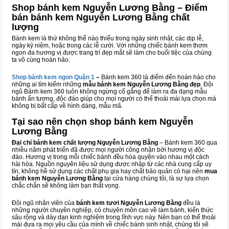
Shop bánh kem Nguyễn Lương Bằng – Điểm
bán bánh kem Nguyễn Lương Bằng chất
lượng
Bánh kem là thứ không thể nào thiếu trong ngày sinh nhật, các dịp lễ,
ngày kỷ niệm, hoặc trong các lễ cưới. Với những chiếc bánh kem thơm
ngon đa hương vị được trang trí đẹp mắt sẽ làm cho buổi tiệc của chúng
ta vô cùng hoàn hảo.
Shop bánh kem ngon Qu
ậ
n 1
–
Bánh kem 360 là điểm đến hoàn hảo cho
những ai tìm kiếm những
mẫu bánh kem Nguyễn Lương Bằng đẹp
. Đội
ngũ Bánh kem 360 luôn không ngừng cố gắng để làm ra đa dạng mẫu
bánh ấn tượng, độc đáo giúp cho mọi người có thể thoải mái lựa chọn mà
không bị bất cấp về hình dáng, mẫu mã.
Tại sao nên chọn shop bánh kem Nguyễn
Lương Bằng
Đại chỉ bánh kem chất lượng Nguyễn Lương Bằng
– Bánh kem 360 qua
nhiều năm phát triển đã được mọi người công nhận bởi hương vị độc
đáo. Hương vị trong mỗi chiếc bánh đều hòa quyện vào nhau một cách
hài hòa. Nguồn nguyên liệu sử dụng được nhập từ các nhà cung cấp uy
tín, không hề sử dụng các chất phụ gia hay chất bảo quản có hại nên
mua
bánh kem Nguyễn Lương Bằng
tại cửa hàng chúng tôi, là sự lựa chọn
chắc chắn sẽ không làm bạn thất vọng.
Đội ngũ nhân viên của
bánh kem tươi Nguyễn Lương Bằng
đều là
những người chuyên nghiệp, có chuyên môn cao về làm bánh, kiến thức
sâu rộng và dày dạn kinh nghiệm trong lĩnh vực này. Nên bạn có thể thoải
mái đưa ra mọi yêu cầu của mình về chiếc bánh sinh nhật, chúng tôi sẽ