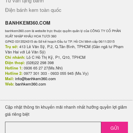
Tư vấn tặng bánh
Điện bánh kem toàn quốc
BANHKEM360.COM
banhkem360.com là website trực thuộc quyền quản lý của CÔNG TY CỔ PHẦN
XUẤT NHẬP KHẨU HOA TƯƠI 360
GPKD 0313524315 do Sở kế hoạch Đầu tư TP. Hồ Chí Minh cấp 06/11/2015
Trụ sở:
413 Lê Văn Sỹ, P.2, Q.Tân Bình, TPHCM (Gần ngã tư Phạm
Văn Hai với Lê Văn Sỹ)
Chi nhánh:
Lô C Hồ Thị Kỷ, P1, Q10, TPHCM
Điện thoại:
(028)22 298 398
Hotline 1:
0936 65 27 27(Ms.Nhi)
Hotline 2:
0977 301 303 - 0933 055 945 (Ms.Vy)
Mail:
info@banhkem360.com
Web:
banhkem360.com
Cập nhật thông tin khuyến mãi nhanh nhất hưởng quyền lợi giảm
giá riêng biệt
GỬI