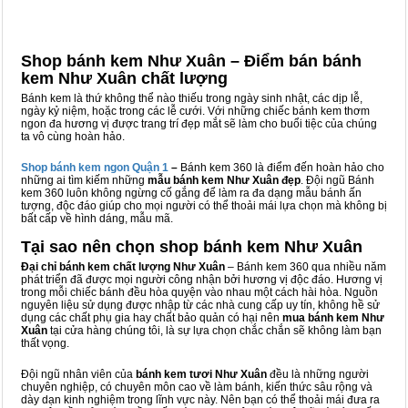
Shop bánh kem Như Xuân – Điểm bán bánh
kem Như Xuân chất lượng
Bánh kem là thứ không thể nào thiếu trong ngày sinh nhật, các dịp lễ,
ngày kỷ niệm, hoặc trong các lễ cưới. Với những chiếc bánh kem thơm
ngon đa hương vị được trang trí đẹp mắt sẽ làm cho buổi tiệc của chúng
ta vô cùng hoàn hảo.
Shop bánh kem ngon Qu
ậ
n 1
–
Bánh kem 360 là điểm đến hoàn hảo cho
những ai tìm kiếm những
mẫu bánh kem Như Xuân đẹp
. Đội ngũ Bánh
kem 360 luôn không ngừng cố gắng để làm ra đa dạng mẫu bánh ấn
tượng, độc đáo giúp cho mọi người có thể thoải mái lựa chọn mà không bị
bất cấp về hình dáng, mẫu mã.
Tại sao nên chọn shop bánh kem Như Xuân
Đại chỉ bánh kem chất lượng Như Xuân
– Bánh kem 360 qua nhiều năm
phát triển đã được mọi người công nhận bởi hương vị độc đáo. Hương vị
trong mỗi chiếc bánh đều hòa quyện vào nhau một cách hài hòa. Nguồn
nguyên liệu sử dụng được nhập từ các nhà cung cấp uy tín, không hề sử
dụng các chất phụ gia hay chất bảo quản có hại nên
mua bánh kem Như
Xuân
tại cửa hàng chúng tôi, là sự lựa chọn chắc chắn sẽ không làm bạn
thất vọng.
Đội ngũ nhân viên của
bánh kem tươi Như Xuân
đều là những người
chuyên nghiệp, có chuyên môn cao về làm bánh, kiến thức sâu rộng và
dày dạn kinh nghiệm trong lĩnh vực này. Nên bạn có thể thoải mái đưa ra