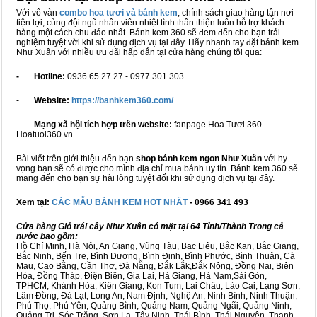
Với vô vàn
combo hoa tươi và bánh kem
, chính sách giao hàng tận nơi
tiện lợi, cùng đội ngũ nhân viên nhiệt tình thân thiện luôn hỗ trợ khách
hàng một cách chu đáo nhất. Bánh kem 360 sẽ đem đến cho bạn trải
nghiệm tuyệt vời khi sử dụng dịch vụ tại đây. Hãy nhanh tay đặt bánh kem
Như Xuân với nhiều ưu đãi hấp dẫn tại cửa hàng chúng tôi qua:
- Hotline:
0936 65 27 27 - 0977 301 303
-
Website:
https://banhkem360.com/
-
Mạng xã hội tích hợp trên website:
fanpage Hoa Tươi 360 –
Hoatuoi360.vn
Bài viết trên giới thiệu đến bạn
shop bánh kem ngon Như Xuân
với hy
vọng bạn sẽ có được cho mình địa chỉ mua bánh uy tín. Bánh kem 360 sẽ
mang đến cho bạn sự hài lòng tuyệt đối khi sử dụng dịch vụ tại đây.
Xem tại:
CÁC MẪU BÁNH KEM HOT NHẤT
- 0966 341 493
Cửa hàng Giỏ trái cây Như Xuân có mặt tại 64 Tỉnh/Thành Trong cả
nước bao gồm:
Hồ Chí Minh, Hà Nội, An Giang, Vũng Tàu, Bạc Liêu, Bắc Kạn, Bắc Giang,
Bắc Ninh, Bến Tre, Bình Dương, Bình Định, Bình Phước, Bình Thuận, Cà
Mau, Cao Bằng, Cần Thơ, Đà Nẵng, Đắk Lắk,Đắk Nông, Đồng Nai, Biên
Hòa, Đồng Tháp, Điện Biên, Gia Lai, Hà Giang, Hà Nam,Sài Gòn,
TPHCM, Khánh Hòa, Kiên Giang, Kon Tum, Lai Châu, Lào Cai, Lạng Sơn,
Lâm Đồng, Đà Lạt, Long An, Nam Định, Nghệ An, Ninh Bình, Ninh Thuận,
Phú Thọ, Phú Yên, Quảng Bình, Quảng Nam, Quảng Ngãi, Quảng Ninh,
Quảng Trị, Sóc Trăng, Sơn La, Tây Ninh, Thái Bình, Thái Nguyên, Thanh