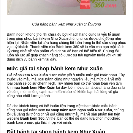
Cửa hàng bánh kem Như Xuân chất lượng
Bánh ngon không thôi thì chưa đủ bởi khách hàng cũng là yếu tố quan
trọng giúp
shop bánh kem Như Xuân
chúng tôi có được chỗ đứng như
hiện tại. Nhân viên tại cửa hàng chúng tôi luôn trong tư thế sẵn sàng phục
vụ quý khách. Thành viên của Bánh kem 360 sẽ tư vấn cho bạn một cách
kỹ càng nhất về sản phẩm và dịch vụ để bạn có thể hiểu rõ. Chúng tôi
luôn nỗ lực để giúp khách hàng có được sự trải nghiệm tuyệt vời khi sử
dụng dịch vụ bánh kem tại đây.
Mức giá tại shop bánh kem Như Xuân
Giá bánh kem Như Xuân
được niêm yết ở nhiều mức giá khác nhau. Tùy
thuộc vào mẫu mã, loại bánh cũng như nguyên liệu mà mức giá về mỗi
loại bánh sẽ có sự chênh lệch. Tuy nhiên bạn có thể hoàn toàn yên tâm
khi
mua bánh kem Như Xuân
tại đây, bởi mức giá mà cửa hàng đưa ra là
vô cùng mềm mỏng cạnh tranh đảm bảo sẽ khiến bạn hài lòng về giá
cũng như chất lượng bánh.
Để cho khách hàng có thể thuận tiện trong việc tham khảo mẫu bánh
cũng như giá bánh kem tại
shop bánh kem ngon nhất Như Xuân,
chúng
tôi đã đăng tải thông tin về giá cũng như mẫu mã về sản phẩm lên trên
website
Bánh kem 360.
Vì thế, bạn có thể dễ dàng lựa chọn một chiếc
bánh kem ở mức giá thích hợp với mình.
Đặt bánh tại shop bánh kem Như Xuân