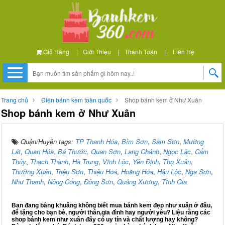
Giỏ Hàng
|
Giới Thiệu
|
Thanh Toán
|
Liên Hệ
Trang chủ
Điện bánh kem toàn quốc
Shop bánh kem ở Như Xuân
Shop bánh kem ở Như Xuân
Quận/Huyện tags:
TP Thanh Hóa
,
Bỉm Sơn
,
Sầm Sơn
,
Mường
Lát
,
Quan Hóa
,
Bá Thước
,
Quan Sơn
,
Lang Chánh
,
Ngọc Lặc
,
Cẩm
Thủy
,
Thạch Thành
,
Hà Trung
,
Vĩnh Lộc
,
Yên Định
,
Thọ Xuân
,
Thường Xuân
,
Triệu Sơn
,
Thiệu Hoá
,
Hoằng Hóa
,
Hậu Lộc
,
Nga Sơn
,
Như Thanh
,
Nông Cống
,
Đông Sơn
,
Quảng Xương
,
Tĩnh Gia
Bạn đang bâng khuâng không biết mua bánh kem đẹp như xuân ở đâu,
để tặng cho bạn bè, người thân,gia đình hay người yêu? Liệu rằng các
shop bánh kem như xuân đấy có uy tín và chất lượng hay không?