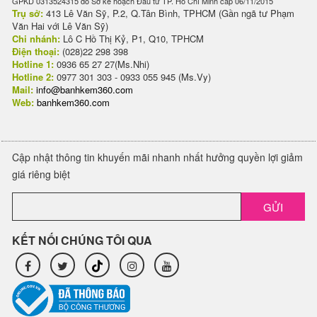
GPKD 0313524315 do Sở kế hoạch Đầu tư TP. Hồ Chí Minh cấp 06/11/2015
Trụ sở:
413 Lê Văn Sỹ, P.2, Q.Tân Bình, TPHCM (Gần ngã tư Phạm
Văn Hai với Lê Văn Sỹ)
Chi nhánh:
Lô C Hồ Thị Kỷ, P1, Q10, TPHCM
Điện thoại:
(028)22 298 398
Hotline 1:
0936 65 27 27(Ms.Nhi)
Hotline 2:
0977 301 303 - 0933 055 945 (Ms.Vy)
Mail:
info@banhkem360.com
Web:
banhkem360.com
Cập nhật thông tin khuyến mãi nhanh nhất hưởng quyền lợi giảm
giá riêng biệt
GỬI
KẾT NỐI CHÚNG TÔI QUA