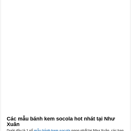
Các mẫu bánh kem socola hot nhát tại Như
Xuân
Dưới đây là 1 số
mẫu bánh kem socola
ngon nhất tại Như Xuân, các bạn