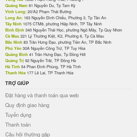
Quảng Nam
61 Nguyễn Du, Tp Tam Kỳ
Vĩnh Long:
20/A2 Phạm Thái Bường
Long An:
163 Nguyễn Đình Chiểu, Phường 3, Tp Tân An
Tây Ninh
1075 CTM8, phường Hiệp Ninh, TP Tây Ninh
Bình Định
340 Nguyễn Thái Học, phường Ngô Mây, Tp Quy Nhơn
Cà Mau
221 Lý Thường Kiệt, K2, Phường 6, Tp Cà Mau
Bắc Ninh
83 Trần Hưng Đạo, phường Tiền An, TP Bắc Ninh
Phú Yên
30A Nguyễn Công Trứ, TP Tuy Hòa
Quảng Bình
41 Trần Hưng Đạo, Tp Đồng Hới
Quảng Trị
92 Nguyễn Trãi, TP Đông Hà
Hà Tĩnh
54 Phan Đình Phùng, TP Hà Tĩnh
Thanh Hóa
177 Lê Lai, TP Thanh Hóa
TRỢ GIÚP
Đặt hàng và thanh toán qua web
Quy định giao hàng
Tuyển dụng
Thanh toán
Câu hỏi thường gặp