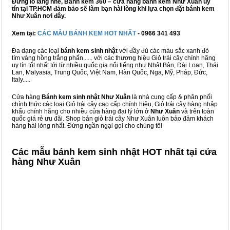
Đừng lo lắng nhé, Bánh kem 360 – cửa hàng bánh kem Như Xuân uy
tín tại TP.HCM đảm bảo sẽ làm bạn hài lòng khi lựa chọn đặt bánh kem
Như Xuân nơi đây.
Xem tại:
CÁC MẪU BÁNH KEM HOT NHẤT
- 0966 341 493
Đa dạng các loại
bánh kem sinh nhật
với đầy đủ các màu sắc xanh đỏ
tím vàng hồng trắng phấn...... với các thương hiệu Giỏ trái cây chính hãng
uy tín tốt nhất tới từ nhiều quốc gia nổi tiếng như Nhật Bản, Đài Loan, Thái
Lan, Malyasia, Trung Quốc, Việt Nam, Hàn Quốc, Nga, Mỹ, Pháp, Đức,
Italy.....
Cửa hàng
Bánh kem sinh nhật Như Xuân
là nhà cung cấp & phân phối
chính thức các loại Giỏ trái cây cao cấp chính hiệu, Giỏ trái cây hàng nhập
khẩu chính hãng cho nhiều cửa hàng đại lý lớn ở
Như Xuân
và trên toàn
quốc giá rẻ ưu đãi. Shop bán giỏ trái cây Như Xuân luôn bảo đảm khách
hàng hài lòng nhất. Đừng ngần ngại gọi cho chúng tôi
Các mẫu bánh kem sinh nhật HOT nhất tại cửa
hàng Như Xuân