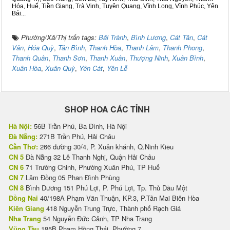
Hóa, Huế, Tiền Giang, Trà Vinh, Tuyên Quang, Vĩnh Long, Vĩnh Phúc, Yên
Bái...
Phường/Xã/Thị trấn tags:
Bãi Trành
,
Bình Lương
,
Cát Tân
,
Cát
Vân
,
Hóa Quỳ
,
Tân Bình
,
Thanh Hòa
,
Thanh Lâm
,
Thanh Phong
,
Thanh Quân
,
Thanh Sơn
,
Thanh Xuân
,
Thượng Ninh
,
Xuân Bình
,
Xuân Hòa
,
Xuân Quỳ
,
Yên Cát
,
Yên Lễ
SHOP HOA CÁC TỈNH
Hà Nội:
56B Trần Phú, Ba Đình, Hà Nội
Đà Nẵng:
271B Trần Phú, Hải Châu
Cần Thơ:
266 đường 30/4, P. Xuân khánh, Q.Ninh Kiều
CN 5
Đà Nẵng 32 Lê Thanh Nghị, Quận Hải Châu
CN 6
71 Trường Chinh, Phường Xuân Phú, TP Huế
CN 7
Lâm Đồng 05 Phan Đình Phùng
CN 8
Bình Dương 151 Phú Lợi, P. Phú Lợi, Tp. Thủ Dầu Một
Đồng Nai
40/198A Phạm Văn Thuận, KP.3, P.Tân Mai Biên Hòa
Kiên Giang
418 Nguyễn Trung Trực, Thành phố Rạch Giá
Nha Trang
54 Nguyễn Đức Cảnh, TP Nha Trang
Vũng Tàu
185B Phạm Hồng Thái, Phường 7